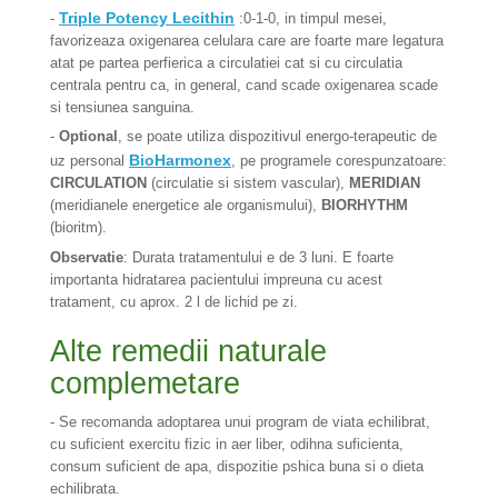
Triple Potency Lecithin
-
:0-1-0, in timpul mesei,
favorizeaza oxigenarea celulara care are foarte mare legatura
atat pe partea perfierica a circulatiei cat si cu circulatia
centrala pentru ca, in general, cand scade oxigenarea scade
si tensiunea sanguina.
-
Optional
, se poate utiliza dispozitivul energo-terapeutic de
BioHarmonex
uz personal
, pe programele corespunzatoare:
CIRCULATION
(circulatie si sistem vascular),
MERIDIAN
(meridianele energetice ale organismului),
BIORHYTHM
(bioritm).
Observatie
: Durata tratamentului e de 3 luni. E foarte
importanta hidratarea pacientului impreuna cu acest
tratament, cu aprox. 2 l de lichid pe zi.
Alte remedii naturale
complemetare
- Se recomanda adoptarea unui program de viata echilibrat,
cu suficient exercitu fizic in aer liber, odihna suficienta,
consum suficient de apa, dispozitie pshica buna si o dieta
echilibrata.