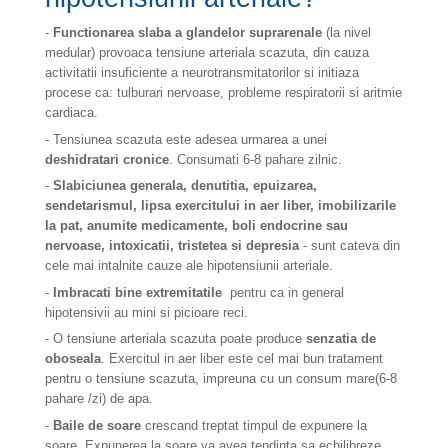
-
Functionarea slaba a glandelor suprarenale
(la nivel
medular) provoaca tensiune arteriala scazuta, din cauza
activitatii insuficiente a neurotransmitatorilor si initiaza
procese ca: tulburari nervoase, probleme respiratorii si aritmie
cardiaca.
- Tensiunea scazuta este adesea urmarea a unei
deshidratari cronice
. Consumati 6-8 pahare zilnic.
-
Slabiciunea generala, denutitia, epuizarea,
sendetarismul, lipsa exercitului in aer liber, imobilizarile
la pat, anumite medicamente, boli endocrine sau
nervoase, intoxicatii, tristetea si depresia
- sunt cateva din
cele mai intalnite cauze ale hipotensiunii arteriale.
-
Imbracati bine extremitatile
pentru ca in general
hipotensivii au mini si picioare reci.
- O tensiune arteriala scazuta poate produce
senzatia de
oboseala
. Exercitul in aer liber este cel mai bun tratament
pentru o tensiune scazuta, impreuna cu un consum mare(6-8
pahare /zi) de apa.
-
Baile de soare
crescand treptat timpul de expunere la
soare. Expunerea la soare va avea tendinta sa echilibreze