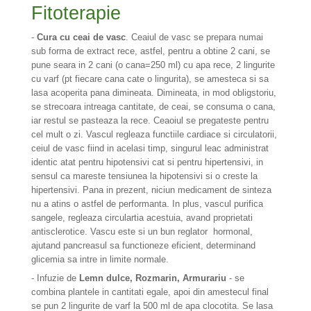
Fitoterapie
-
Cura cu ceai de vasc
. Ceaiul de vasc se prepara numai
sub forma de extract rece, astfel, pentru a obtine 2 cani, se
pune seara in 2 cani (o cana=250 ml) cu apa rece, 2 lingurite
cu varf (pt fiecare cana cate o lingurita), se amesteca si sa
lasa acoperita pana dimineata. Dimineata, in mod obligstoriu,
se strecoara intreaga cantitate, de ceai, se consuma o cana,
iar restul se pasteaza la rece. Ceaoiul se pregateste pentru
cel mult o zi. Vascul regleaza functiile cardiace si circulatorii,
ceiul de vasc fiind in acelasi timp, singurul leac administrat
identic atat pentru hipotensivi cat si pentru hipertensivi, in
sensul ca mareste tensiunea la hipotensivi si o creste la
hipertensivi. Pana in prezent, niciun medicament de sinteza
nu a atins o astfel de performanta. In plus, vascul purifica
sangele, regleaza circulartia acestuia, avand proprietati
antisclerotice. Vascu este si un bun reglator hormonal,
ajutand pancreasul sa functioneze eficient, determinand
glicemia sa intre in limite normale.
- Infuzie de
Lemn dulce, Rozmarin, Armurariu
- se
combina plantele in cantitati egale, apoi din amestecul final
se pun 2 lingurite de varf la 500 ml de apa clocotita. Se lasa