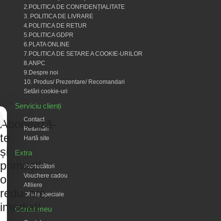
2.POLITICA DE CONFIDENȚIALITATE
3. POLITICA DE LIVRARE
4.POLITICA DE RETUR
5.POLITICA GDPR
6.PLATA ONLINE
7.POLITICA DE SETARE A COOKIE-URILOR
8.ANPC
9.Despre noi
10. Produs/ Prezentare/ Recomandari
Setări cookie-uri
Serviciu clienți
Contact
Abonează-
Returnări
te
Hartă site
și
Extra
primești
Producători
Vouchere cadou
o
Afiliere
reducere
Oferte speciale
imediat!
Contul meu