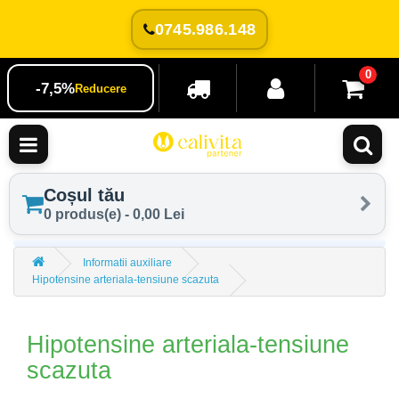
0745.986.148
0
-7,5%
Reducere
Coșul tău
0 produs(e) - 0,00 Lei
Informatii auxiliare
Hipotensine arteriala-tensiune scazuta
Hipotensine arteriala-tensiune
scazuta