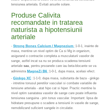
tensiunea arteriala. Evitati arsurile solare.
Produse Calivita
recomandate in tratarea
naturista a hipotensiunii
arteriale
Strong Bones Calcium / Magnezium
-
:1-0-1, inainte de
masa, mentine un nivel optim de Ca si Mg in organism,
asigurand o contractie completa a musculaturii vaselor de
sange, astfel incat sa nu se produca scaderea tensiunii
arteriale
sau
, pentru prsoanele care iau beta-blocante se va
MagneZi B6
administra
:1-0-1, dupa masa, acelasi efect.
Ginkgo XC
-
:1-1-0, dupa masa, substanta de baza - ginkgo
- intretine tonusul peretilor vasculari si combate variatiile de
tensiune arteriala - atat hipo cat si hiper. Practic mentine la
nivel optim sanatatea vaselor de sange care poate influenta
tensiunea sanguina - prin tonus vascular. Important: lipsa de
hidratare presupune o scadere a tensiunii in vasele de sange,
nemobilizand suficient sangele in circulatie.