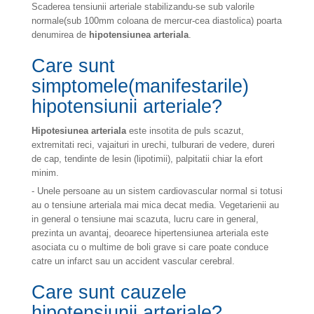
Scaderea tensiunii arteriale stabilizandu-se sub valorile
normale(sub 100mm coloana de mercur-cea diastolica) poarta
denumirea de
hipotensiunea arteriala
.
Care sunt
simptomele(manifestarile)
hipotensiunii arteriale?
Hipotesiunea arteriala
este insotita de puls scazut,
extremitati reci, vajaituri in urechi, tulburari de vedere, dureri
de cap, tendinte de lesin (lipotimii), palpitatii chiar la efort
minim.
- Unele persoane au un sistem cardiovascular normal si totusi
au o tensiune arteriala mai mica decat media. Vegetarienii au
in general o tensiune mai scazuta, lucru care in general,
prezinta un avantaj, deoarece hipertensiunea arteriala este
asociata cu o multime de boli grave si care poate conduce
catre un infarct sau un accident vascular cerebral.
Care sunt cauzele
hipotensiunii arteriale?