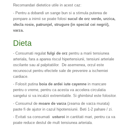
Recomandari dietetice utile in acest caz:
- Pentru a dobandi un sange bun si a stimula puterea de
pompare a inimii se poate folosi
sucul de orz verde, urzica,
sfecla rosie, patrunjel, strugure (in special cei negrii),
varza.
Dieta
- Consumati regulat
fulgi de orz
pentru a marii tensiunea
arteriala, fara a aparea riscul hipertensiunii, tensiuni arteriale
oscilante sau al palpitatiilor. De asemenea, orzul este
recunoscut pentru efectele sale de prevenire a ischemiei
cardiace.
- Folosit putina
boia de ardei iute cayenne
in mancare
pentru o vreme, pentru ca acesta va accelera circulatia
sangelui si va incalzii extremitatile. Si ghimbirul este folositor.
- Consumul de
moare de varza
(zeama de varza murata)
paote fi de ajutor in cazul hipotensiunii. Beti 1-2 pahare / zi.
- Evitati sa consumati
usturoi
in cantitati mari, pentru ca va
poate reduce destul de mult tensiunea arteriala.