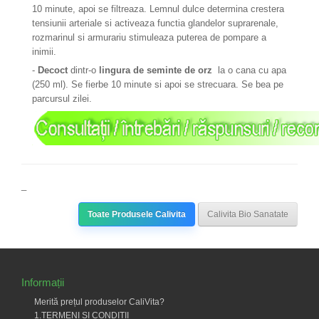
10 minute, apoi se filtreaza. Lemnul dulce determina crestera
tensiunii arteriale si activeaza functia glandelor suprarenale,
rozmarinul si armurariu stimuleaza puterea de pompare a
inimii.
-
Decoct
dintr-o
lingura de seminte de orz
la o cana cu apa
(250 ml). Se fierbe 10 minute si apoi se strecuara. Se bea pe
parcursul zilei.
_
Toate Produsele Calivita
Calivita Bio Sanatate
Informații
Merită prețul produselor CaliVita?
1.TERMENI ȘI CONDIȚII