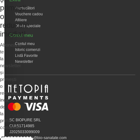
primești
Producători
Vouchere cadou
o
Afiliere
reducere
Oferte speciale
imediat!
Contul meu
Contul meu
Abonează-
Istoric comenzi
te
Listă Favorite
la
Newsletter
newsletter
și
primești
o
reducere
inca
de
la
prima
SC BIOPURE SRL
CUI:51714985
comandă.
J2025033099009
EMAIL:calivita@bio-sanatate.com