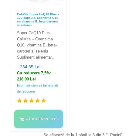
CaliVita Super CoQ10 Plus –
120 capsule, coenzima Q10
cu vitamina E, beta-caroten
și seleniu
Super CoQ10 Plus
CaliVita – Coenzima
Q10, vitamina E, beta-
caroten și seleniu
Supliment alimentar..
234,35 Lei
Cu reducere 7,5%:
218,00 Lei
Informații cum să beneficiați
de reducere
ADAUGĂ ÎN COȘ
Se afişează de la 1 până la 3 din 3 (1 Pagini)