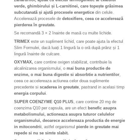
verde, ghimbirului și L-carnitinei,
care topește grăsimea
subcutanată și ajută procesele energetice
din celule.
Accelerează procesele de
detoxifiere, ceea ce accelerează
pierderea în greutate.
Se recomandă 3 × 2 înainte de masă cu multe lichide.
TRIMEX
este un supliment lichid, care poate ajuta la efectul
Slim Formulei, dacă luați 1 lingură la o oră după prânz și 1
lingură înainte de culcare.
OXYMAX,
care contine oxigen stabilizat, contribuie la
alcalinizarea organismului, o
mai buna productie de
enzime, o mai buna digestie si absorbtie a nutrientilor
,
ceea ce accelereaza actiunea celor doua suplimente
precedente si
scaderea in greutate
, pastrand in acelasi timp
energia corpului
.
SUPER COENZYME Q10
PLUS
, care contine 20 mg de
coenzima Q10 per capsula, are un efect
benefic asupra
metabolismului, actioneaza asupra tuturor celulelor
organismului, deoarece accelereaza productia de energie
in mitocondrii
, astfel organismul
pierde in greutate mai
repede si nu se simte slabit.