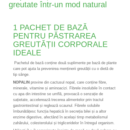
greutate într-un mod natural
1 PACHET DE BAZĂ
PENTRU PĂSTRAREA
GREUTĂȚII CORPORALE
IDEALE
Pachetul de bază conține două suplimente pe bază de plante
care pot ajuta la prevenirea menținerii greutății cu o dietă de
tip sânge.
NOPALIN
provine din cactusul nopal, care conține fibre,
minerale, vitamine și aminoacizi. Fibrele insolubile în contact
cu apa din intestine se umflă, provoacă o senzație de
sațietate, accelerează trecerea alimentelor prin tractul
gastrointestinal și reglează scaunul. Fibrele solubile
îmbunătățesc funcția hepatică în secreția bilei și a altor
enzime digestive, afectând în același timp metabolismul
zahărului, colesterolului și trigliceridelor în întregul organism.