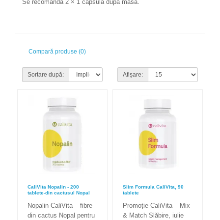
Se recomandă 2 × 1 capsulă după masă.
Compară produse (0)
Sortare după:
Afișare:
CaliVita Nopalin - 200
Slim Formula CaliVita, 90
tablete-din cactusul Nopal
tablete
Nopalin CaliVita – fibre
Promoție CaliVita – Mix
din cactus Nopal pentru
& Match Slăbire, iulie