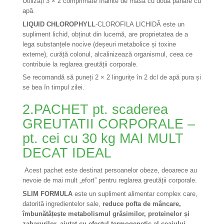
Utilizați 3 × 2 comprimate înainte de masă cu două pahare cu
apă.
LIQUID CHLOROPHYLL
-CLOROFILA LICHIDĂ este un
supliment lichid, obținut din lucernă, are proprietatea de a
lega substanțele nocive (deșeuri metabolice și toxine
externe), curăță colonul, alcalinizează organismul, ceea ce
contribuie la reglarea greutății corporale.
Se recomandă să puneți 2 × 2 lingurițe în 2 dcl de apă pura și
se bea în timpul zilei.
2.PACHET pt. scaderea
GREUTATII CORPORALE –
pt. cei cu 30 kg MAI MULT
DECAT IDEAL
Acest pachet este destinat persoanelor obeze, deoarece au
nevoie de mai mult „efort” pentru reglarea greutății corporale.
SLIM FORMULA
este un supliment alimentar complex care,
datorită ingredientelor sale,
reduce pofta de mâncare,
îmbunătățește metabolismul grăsimilor, proteinelor și
zaharurilor, ajutat cu efectul termogenetic al ceaiului