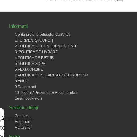
Informații
Merită prețul produselor CaliVita?
1.TERMENI ȘI CONDIȚII
2.POLITICA DE CONFIDENȚIALITATE
3. POLITICA DE LIVRARE
4.POLITICA DE RETUR
5.POLITICA GDPR
6.PLATA ONLINE
7.POLITICA DE SETARE A COOKIE-URILOR
8.ANPC
9.Despre noi
10. Produs/ Prezentare/ Recomandari
Setări cookie-uri
Serviciu clienți
Contact
Abonează-
Returnări
te
Hartă site
și
Extra