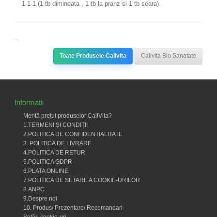
1-1-1 (1 tb dimineata , 1 tb la pranz si 1 tb seara).
_
Toate Produsele Calivita
Calivita Bio Sanatate
Informații
Merită prețul produselor CaliVita?
1.TERMENI ȘI CONDIȚII
2.POLITICA DE CONFIDENȚIALITATE
3. POLITICA DE LIVRARE
4.POLITICA DE RETUR
5.POLITICA GDPR
6.PLATA ONLINE
7.POLITICA DE SETARE A COOKIE-URILOR
8.ANPC
9.Despre noi
10. Produs/ Prezentare/ Recomandari
Setări cookie-uri