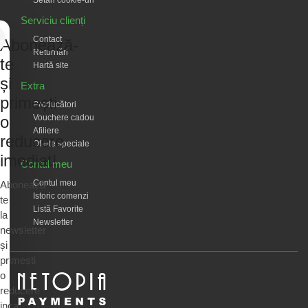
Serviciu clienți
Contact
Abonează-
Returnări
te
Hartă site
și
Extra
primești
Producători
Vouchere cadou
o
Afiliere
reducere
Oferte speciale
imediat!
Contul meu
Contul meu
Abonează-
Istoric comenzi
te
Listă Favorite
la
Newsletter
newsletter
și
primești
o
reducere
inca