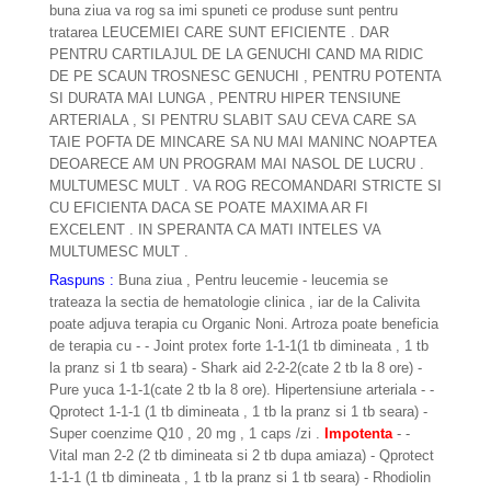
buna ziua va rog sa imi spuneti ce produse sunt pentru
tratarea LEUCEMIEI CARE SUNT EFICIENTE . DAR
PENTRU CARTILAJUL DE LA GENUCHI CAND MA RIDIC
DE PE SCAUN TROSNESC GENUCHI , PENTRU POTENTA
SI DURATA MAI LUNGA , PENTRU HIPER TENSIUNE
ARTERIALA , SI PENTRU SLABIT SAU CEVA CARE SA
TAIE POFTA DE MINCARE SA NU MAI MANINC NOAPTEA
DEOARECE AM UN PROGRAM MAI NASOL DE LUCRU .
MULTUMESC MULT . VA ROG RECOMANDARI STRICTE SI
CU EFICIENTA DACA SE POATE MAXIMA AR FI
EXCELENT . IN SPERANTA CA MATI INTELES VA
MULTUMESC MULT .
Raspuns :
Buna ziua , Pentru leucemie - leucemia se
trateaza la sectia de hematologie clinica , iar de la Calivita
poate adjuva terapia cu Organic Noni. Artroza poate beneficia
de terapia cu - - Joint protex forte 1-1-1(1 tb dimineata , 1 tb
la pranz si 1 tb seara) - Shark aid 2-2-2(cate 2 tb la 8 ore) -
Pure yuca 1-1-1(cate 2 tb la 8 ore). Hipertensiune arteriala - -
Qprotect 1-1-1 (1 tb dimineata , 1 tb la pranz si 1 tb seara) -
Super coenzime Q10 , 20 mg , 1 caps /zi .
Impotenta
- -
Vital man 2-2 (2 tb dimineata si 2 tb dupa amiaza) - Qprotect
1-1-1 (1 tb dimineata , 1 tb la pranz si 1 tb seara) - Rhodiolin