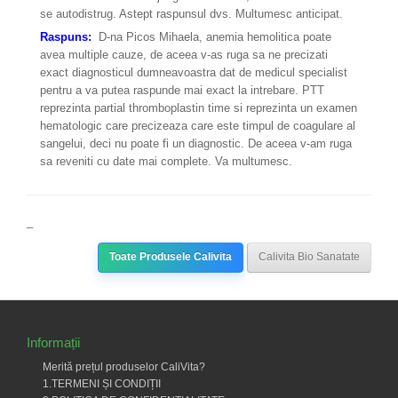
se autodistrug. Astept raspunsul dvs. Multumesc anticipat.
Raspuns:
​ D-na Picos Mihaela, anemia hemolitica poate
avea multiple cauze, de aceea v-as ruga sa ne precizati
exact diagnosticul dumneavoastra dat de medicul specialist
pentru a va putea raspunde mai exact la intrebare. PTT
reprezinta partial thromboplastin time si reprezinta un examen
hematologic care precizeaza care este timpul de coagulare al
sangelui, deci nu poate fi un diagnostic. De aceea v-am ruga
sa reveniti cu date mai complete. Va multumesc.
_
Toate Produsele Calivita
Calivita Bio Sanatate
Informații
Merită prețul produselor CaliVita?
1.TERMENI ȘI CONDIȚII