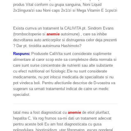
produs Vital conform cu grupa sanguina, Noni Liquid
2x1lingura/zi sau Noni caps 2x1/zi si Mega Vitamin E 1cps/zi
Exista cumva un tratament la CALIVITA pt. Sindrom Evans
(trombocitopenie si
anemie
autoimune) , care sa inhibe
dezvoltarea auto anticorpilor si distrugerea celor deja prezenti
? Dar pt. tiroidita autoimuna Hashimoto?
Raspuns:
Produsele CaliVita sunt considerate suplimente
alimentare al caror scop este sa completeze dieta normala si
care sunt surse concentrate de nutrienti sau alte substante
cu efect nutritional ori fiziologic.Ele nu sunt considerate
medicamente, nu pot inlocui medicatia de specialitate si nu
pot vindeca boli. Pentru afectiunile descrise de D-voastra va
sugeram sa urmati tratamentul indicat de catre un medic
specialist.
tatal meu a fost diagnosticat cu
anemie
de etiol plurifact,
hepatita C, Va rog frumos sa-mi dati un tratament adecvat
pentru aceste boli Eu am fost diagnosticata cu gusa
polinodulara, hipotiroidism, uter fibromatos, exces ponderal