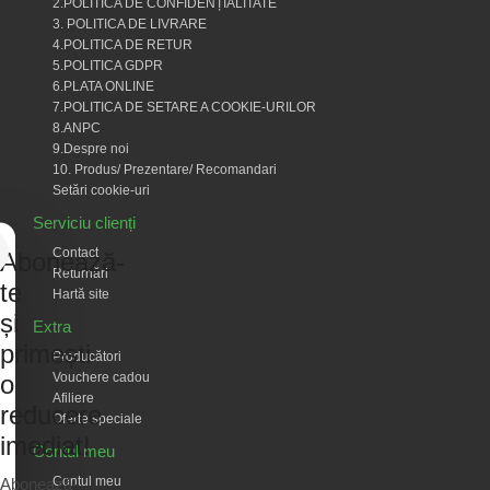
2.POLITICA DE CONFIDENȚIALITATE
3. POLITICA DE LIVRARE
4.POLITICA DE RETUR
5.POLITICA GDPR
6.PLATA ONLINE
7.POLITICA DE SETARE A COOKIE-URILOR
8.ANPC
9.Despre noi
10. Produs/ Prezentare/ Recomandari
Setări cookie-uri
Serviciu clienți
Contact
Abonează-
Returnări
te
Hartă site
și
Extra
primești
Producători
Vouchere cadou
o
Afiliere
reducere
Oferte speciale
imediat!
Contul meu
Contul meu
Abonează-