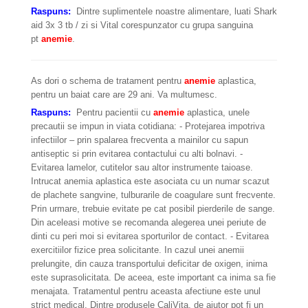
Raspuns:
Dintre suplimentele noastre alimentare, luati Shark
aid 3x 3 tb / zi si Vital corespunzator cu grupa sanguina
pt
anemie
.
As dori o schema de tratament pentru
anemie
aplastica,
pentru un baiat care are 29 ani. Va multumesc.
Raspuns:
Pentru pacientii cu
anemie
aplastica, unele
precautii se impun in viata cotidiana: - Protejarea impotriva
infectiilor – prin spalarea frecventa a mainilor cu sapun
antiseptic si prin evitarea contactului cu alti bolnavi. -
Evitarea lamelor, cutitelor sau altor instrumente taioase.
Intrucat anemia aplastica este asociata cu un numar scazut
de plachete sangvine, tulburarile de coagulare sunt frecvente.
Prin urmare, trebuie evitate pe cat posibil pierderile de sange.
Din aceleasi motive se recomanda alegerea unei periute de
dinti cu peri moi si evitarea sporturilor de contact. - Evitarea
exercitiilor fizice prea solicitante. In cazul unei anemii
prelungite, din cauza transportului deficitar de oxigen, inima
este suprasolicitata. De aceea, este important ca inima sa fie
menajata. Tratamentul pentru aceasta afectiune este unul
strict medical. Dintre produsele CaliVita, de ajutor pot fi un