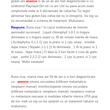
gluten,am
anemie
si de un an am fost diagnosticata si cu
sindromul Raynaud.Din tot ce am citit eu pana acum,toate
simptomele mele ar fi declansate de celiachie.Tin regim
alimentar fara gluten,fara zahar,dar nu in intregime. Va rog sa-
mi recomandati o schema de tratament. Multumesc.
Raspuns:
Buna ziua ! In cazul sindromului de intestin
permeabil recomand : Liquid chlorophyll 1-0-1 (o lingura
dimineata si o lingura seara cu 30 de minute inainte de masa
) Acidophylus 0-1-1 (1 cps la pranz si 1 cps seara , imediat
dupa masa ) Nopalin 1-1-1 (1 tb dimineata , 1 tb la pranz si 1
tb seara , dupa masa ) O data la 3 luni faceti o cura de garlic
caps , astfel 2-2-2 (2 cps dimineata , 2 cps la pranz si 2 cps
seara). Multa sanatate!
Buna ziua, mama mea are 59 de ani si a fost diagnosticata
cu -
anemie
severa secundara (infiltrare metastatica-
neoplasm mamar) -trombocitopenie severa secundara
(infiltrare metastatica- neoplasm mamar) -neoplasm mamar
cu metastaze oasoase si medulare infarcte slenice HTA grup
de risc inalt va rog sa ma sprijiniti cu un tratament naturist va
multumesc