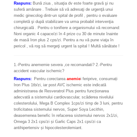
Raspuns:
Bună ziua , situaţia dv este foarte gravă şi nu
suferă amânare . Trebuie să vă adresaţi de urgenţă unui
medic ginecolog dintr-un spital de profil , pentru o evaluare
completă şi după stabilizare va urma probabil intervenţia
chirurgicală . Pentru o tonifiere a organismului vă recomand:
Noni organic 4 capace/zi în 4 prize cu 30 de minute înainte
de masă Iron plus 2 cps/zi. Pentru a nu vă pune viaţa în
pericol , vă rog să mergeţi urgent la spital ! Multă sănătate !
1.-Pentru anememie severa ,ce recomandati? 2.-Pentru
accident vascular ischemic?
Raspuns:
Pentru corectarea
anemie
i feriprive, consumați
Iron Plus 1tb/zi, iar post AVC ischemic este indicată
administrarea de Resveratrol Plus pentru funcționarea
adecvată a sistemului cardiovascular, scăderea nivelului
colesterolului, Mega B Complex 1cps/zi timp de 3 luni, pentru
troficitatea sistemului nervos, Super Soya Lecithin,
deasemenea benefic în refacerea sistemului nervos 2x1/zi,
Omega 3 2x1 cps/zi și Garlic Caps 2x1 cps/zi ca
antihipertensiv și hipocolesterolemiant.