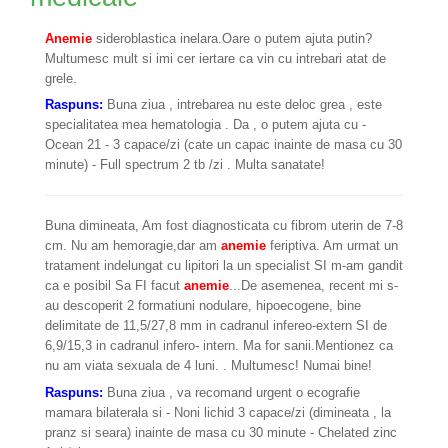
Anemie
sideroblastica inelara.Oare o putem ajuta putin?
Multumesc mult si imi cer iertare ca vin cu intrebari atat de
grele.
Raspuns:
Buna ziua , intrebarea nu este deloc grea , este
specialitatea mea hematologia . Da , o putem ajuta cu -
Ocean 21 - 3 capace/zi (cate un capac inainte de masa cu 30
minute) - Full spectrum 2 tb /zi . Multa sanatate!
Buna dimineata, Am fost diagnosticata cu fibrom uterin de 7-8
cm. Nu am hemoragie,dar am
anemie
feriptiva. Am urmat un
tratament indelungat cu lipitori la un specialist SI m-am gandit
ca e posibil Sa FI facut
anemie
...De asemenea, recent mi s-
au descoperit 2 formatiuni nodulare, hipoecogene, bine
delimitate de 11,5/27,8 mm in cadranul infereo-extern SI de
6,9/15,3 in cadranul infero- intern. Ma for sanii.Mentionez ca
nu am viata sexuala de 4 luni. . Multumesc! Numai bine!
Raspuns:
Buna ziua , va recomand urgent o ecografie
mamara bilaterala si - Noni lichid 3 capace/zi (dimineata , la
pranz si seara) inainte de masa cu 30 minute - Chelated zinc