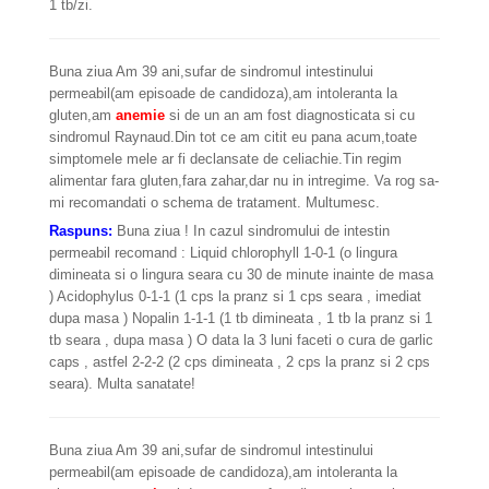
1 tb/zi.
Buna ziua Am 39 ani,sufar de sindromul intestinului
permeabil(am episoade de candidoza),am intoleranta la
gluten,am
anemie
si de un an am fost diagnosticata si cu
sindromul Raynaud.Din tot ce am citit eu pana acum,toate
simptomele mele ar fi declansate de celiachie.Tin regim
alimentar fara gluten,fara zahar,dar nu in intregime. Va rog sa-
mi recomandati o schema de tratament. Multumesc.
Raspuns:
Buna ziua ! In cazul sindromului de intestin
permeabil recomand : Liquid chlorophyll 1-0-1 (o lingura
dimineata si o lingura seara cu 30 de minute inainte de masa
) Acidophylus 0-1-1 (1 cps la pranz si 1 cps seara , imediat
dupa masa ) Nopalin 1-1-1 (1 tb dimineata , 1 tb la pranz si 1
tb seara , dupa masa ) O data la 3 luni faceti o cura de garlic
caps , astfel 2-2-2 (2 cps dimineata , 2 cps la pranz si 2 cps
seara). Multa sanatate!
Buna ziua Am 39 ani,sufar de sindromul intestinului
permeabil(am episoade de candidoza),am intoleranta la