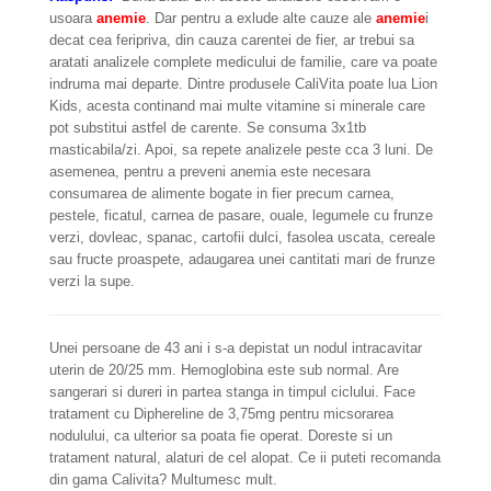
usoara
anemie
. Dar pentru a exlude alte cauze ale
anemie
i
decat cea feripriva, din cauza carentei de fier, ar trebui sa
aratati analizele complete medicului de familie, care va poate
indruma mai departe. Dintre produsele CaliVita poate lua Lion
Kids, acesta continand mai multe vitamine si minerale care
pot substitui astfel de carente. Se consuma 3x1tb
masticabila/zi. Apoi, sa repete analizele peste cca 3 luni. De
asemenea, pentru a preveni anemia este necesara
consumarea de alimente bogate in fier precum carnea,
pestele, ficatul, carnea de pasare, ouale, legumele cu frunze
verzi, dovleac, spanac, cartofii dulci, fasolea uscata, cereale
sau fructe proaspete, adaugarea unei cantitati mari de frunze
verzi la supe.
Unei persoane de 43 ani i s-a depistat un nodul intracavitar
uterin de 20/25 mm. Hemoglobina este sub normal. Are
sangerari si dureri in partea stanga in timpul ciclului. Face
tratament cu Diphereline de 3,75mg pentru micsorarea
nodulului, ca ulterior sa poata fie operat. Doreste si un
tratament natural, alaturi de cel alopat. Ce ii puteti recomanda
din gama Calivita? Multumesc mult.