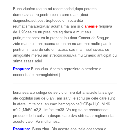
Buna ziua!va rog sa-mi recomandati,dupa parerea
dumneavoastra,pentru boala care o am ,deci
diagnostic;sdr.postrtreptococic;miocardita
reumatismala;exsv.iar acuma mai am si o
anemie
feripriva
de 1,93cea ce nu prea inteleg daca e mult sau
putin,mentionez ca in prezent iau doar Concor de 5mg,pe
zide mai multi ani,acuma de un an nu am mai multe pastile
pentru inima,si de cite ori racesc sau ma imbolnavesc cu
amigdalite mereu am streptococus.va multumesc anticipat!cu
stima szasz adel
Raspuns:
Buna ziua. Anemia reprezinta o scadere a
concentratiei hemoglobinei (
buna seara,o colega de serviciu mi-a dat analizele la sange
ale copilului sau de 6 ani. am sa vi le scriu pe cele care sunt
in afara limitelor,si anume: hemoglobina(HGB)=11,0 ;Mid#
=0,2 ;Mid% =2,8 ;limfocite=38. Va rog sa ne recomandati
produse de la calivita,despre care dvs stiti ca ar reglementa
aceste valori.Va multumesc
Raspuns:
Buna ziua. Din aceste analizele observam o