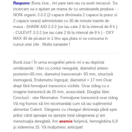
Raspuns:
Buna ziua , imi pare tare rau ca aveti necazuri. Sa
incercam sa o ajutam pe mama dv cu urmatoarele produse - -
NONI organic 2-2-2 (2 capace dimineata 2 capace la pranz si
2 capace seara) administrate cu 30 de minute inainte de
masa - SHARK AID 2-2-2 (se iau cate 2 tb la interval de 8 h )
- CULEVIT 2-2-2 (se iau cate 2 tb la interval de 8 h ) - OXY
MAX 40 de picaturi in 1 litru apa plata si se consuma in
cursul unei zile . Multa sanatate !
Bună ziua ! În urma ecografiei pelvis mi s-au depistat
următoarele : Uter cu contur neregulat, diametrul antero-
posterior=65 mm, diametrul transversal= 93 mm, structură
inomogenă. Endometru îngroşat, diametrul = 17 mm.Ovar
drept fără formaţiuni transonice vizibile. Ovar stâng cu o
imagine transonică de 25 mm, avasculară. Douglas liber.
Concluzii : uter fibromatos. Formaţiune transonică ovar stâng.
Vă rog frumos să îmi recomandaţi cum să iau suplimentul
alimentar Culevit. Sângerez cu cheaguri dimineaţa până spre
prânz când aproape se opreşte total sângerarea şi am
menstruaţia dereglată. Am
anemie
feriprivă, hemoglobina 6,9
şi sideremia 15. Vă mulţumesc anticipat!