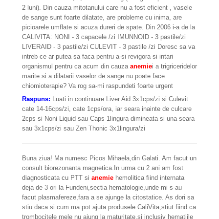
2 luni). Din cauza mitotanului care nu a fost eficient , vasele
de sange sunt foarte dilatate, are probleme cu inima, are
picioarele umflate si acuza dureri de spate. Din 2006 i-a de la
CALIVITA: NONI - 3 capacele /zi IMUNNOID - 3 pastile/zi
LIVERAID - 3 pastile/zi CULEVIT - 3 pastile /zi Doresc sa va
intreb ce ar putea sa faca pentru a-si revigora si intari
organismul pentru ca acum din cauza
anemie
i a trigriceridelor
marite si a dilatarii vaselor de sange nu poate face
chiomioterapie? Va rog sa-mi raspundeti foarte urgent
Raspuns:
Luati in continuare Liver Aid 3x1cps/zi si Culevit
cate 14-16cps/zi, cate 1cps/ora, iar seara inainte de culcare
2cps si Noni Liquid sau Caps 1lingura dimineata si una seara
sau 3x1cps/zi sau Zen Thonic 3x1lingura/zi
Buna ziua! Ma numesc Picos Mihaela,din Galati. Am facut un
consult biorezonanta magnetica.In urma cu 2 ani am fost
diagnosticata cu PTT si
anemie
hemolitica fiind internata
deja de 3 ori la Fundeni,sectia hematologie,unde mi s-au
facut plasmafereze,fara a se ajunge la citostatice. As dori sa
stiu daca si cum ma pot ajuta produsele CaliVita,stiut fiind ca
trombocitele mele nu ajung la maturitate,si inclusiv hematiile