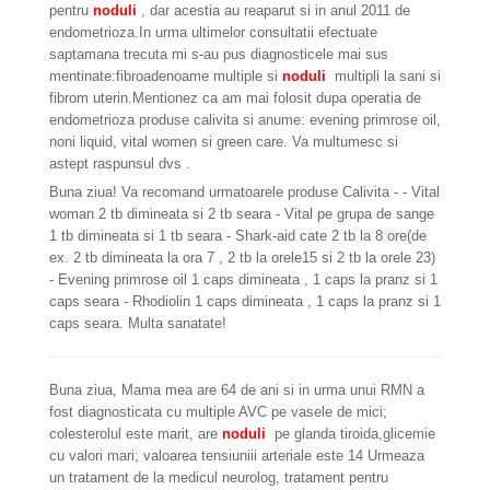
pentru
noduli
, dar acestia au reaparut si in anul 2011 de
endometrioza.In urma ultimelor consultatii efectuate
saptamana trecuta mi s-au pus diagnosticele mai sus
mentinate:fibroadenoame multiple si
noduli
multipli la sani si
fibrom uterin.Mentionez ca am mai folosit dupa operatia de
endometrioza produse calivita si anume: evening primrose oil,
noni liquid, vital women si green care. Va multumesc si
astept raspunsul dvs .
Buna ziua! Va recomand urmatoarele produse Calivita - - Vital
woman 2 tb dimineata si 2 tb seara - Vital pe grupa de sange
1 tb dimineata si 1 tb seara - Shark-aid cate 2 tb la 8 ore(de
ex. 2 tb dimineata la ora 7 , 2 tb la orele15 si 2 tb la orele 23)
- Evening primrose oil 1 caps dimineata , 1 caps la pranz si 1
caps seara - Rhodiolin 1 caps dimineata , 1 caps la pranz si 1
caps seara. Multa sanatate!
Buna ziua, Mama mea are 64 de ani si in urma unui RMN a
fost diagnosticata cu multiple AVC pe vasele de mici;
colesterolul este marit, are
noduli
pe glanda tiroida,glicemie
cu valori mari; valoarea tensiuniii arteriale este 14 Urmeaza
un tratament de la medicul neurolog, tratament pentru