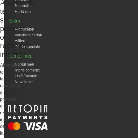
Abonează-
Returnări
te
Hartă site
și
Extra
primești
Producători
Vouchere cadou
o
Afiliere
reducere
Oferte speciale
imediat!
Contul meu
Contul meu
Abonează-
Istoric comenzi
te
Listă Favorite
la
Newsletter
newsletter
și
primești
o
reducere
inca
de
la