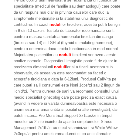
Pentru copilul dumneavoastra se recomanda un consult de
specialitate (medicul de familie sau dermatologul) care poate
da un raspuns mai clar in privinta cauzelor care duc la
simptomele mentionate si la stabilirea unui diagnostic de
certitudine. In cazul
noduli
lor tiroidieni, acestia pot fi benigni
in 9 din 10 cazuri. Testele de laborator recomandate sunt:
pentru a masura canitatea hormonului tiroidian din sange
(tiroxina sau T4) si TSH-ul (thyroid-stimulating hormone),
pentru a determina daca tiroida functioneaza in mod normal.
Majoritatea pacientilor cu
noduli
tiroidieni vor avea aceste
analize normale. Diagnosticul imagistic poate fi de ajutor in
precizarea dimensiunii
noduli
lor si a tinerii acestora sub
observatie, de aceea va este recomandat sa faceti o
ecografie tiroidiana o data la 6-12luni. Produsul CaliVita pe
care puteti sa il consumati este Noni 1cps/zi sau 2 linguri de
lichid/zi. Pentru durerea de sani va recomand consultul unui
medic specialist ginecolog care poate preciza exact cauza
(avand in vedere si varsta dumneavoastra este necesara o
anamneza mai amanuntita si posibil si alte investigatii), dar
puteti incerca Pre Menstrual Support 2x1cps/zi in timpul
meselor cu 2 zile inainte de aparitia simptomelor, Stress
Management 2x1tb/zi cu efect vitaminizant si White Willow
2x3cps/zi pentru ameliorarea durerii si ca antiinflamator