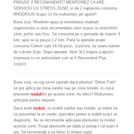
PRDUSE II RECOMANDATI? MENTIONEZ CA ARE
SERVICIU CU STRESS ZILNIC si de 2 saptamini consuma
RHODIOLIN 3caps /zi Va multumesc ptr ajutor!!
Buna ziua. Rhodiolin ajuta la mentinerea vitalitatii
organismului si este recomandata celor expusi la stres/efort
zilnic psihic sau fizic. Se consuma pe o perioada de maxim 3
luni, apoi se ia pauza 1-2 luni. Pana la operatie poate
consuma Culevit cate 14-16cps/zi, 1cps/ora, iar seara inainte
de culcare 2cps. Dupa operatie, Noni 3x1 lingura (caps)/zi
impreuna cu un antioxidant cum ar fi Resveratrol Plus
1cps/zi.
Buna ziua, va rog sa-mi spuneti daca plasturii "Detox Path"
se pot aplica pe zona sanilor sau pe zona tiroidei, in cazul
prezentei
noduli
lor pe aceste zone. Au efect? Multumesc
anticipat pentru raspuns
Daca aveti
noduli
la nivelul sanilor sau tiroidei, ar trebui sa
va prezentati la un medic specialist pentru a stabili exact un
diagnostic. Nu se recomanda aplicarea plasturilor la nivelul
acestor zone. Fixaţi plasturele pe talpă şi purtaţi-l cel puţin 8
ore. Se recomandă a se folosi în timpul nopţii