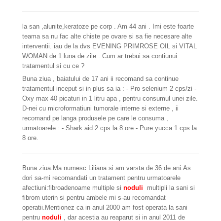
la san ,alunite,keratoze pe corp . Am 44 ani . Imi este foarte
teama sa nu fac alte chiste pe ovare si sa fie necesare alte
interventii. iau de la dvs EVENING PRIMROSE OIL si VITAL
WOMAN de 1 luna de zile . Cum ar trebui sa contiunui
tratamentul si cu ce ?
Buna ziua , baiatului de 17 ani ii recomand sa continue
tratamentul inceput si in plus sa ia : - Pro selenium 2 cps/zi -
Oxy max 40 picaturi in 1 litru apa , pentru consumul unei zile.
D-nei cu microformatiuni tumorale interne si externe , ii
recomand pe langa produsele pe care le consuma ,
urmatoarele : - Shark aid 2 cps la 8 ore - Pure yucca 1 cps la
8 ore.
Buna ziua.Ma numesc Liliana si am varsta de 36 de ani.As
dori sa-mi recomandati un tratament pentru urmatoarele
afectiuni:fibroadenoame multiple si
noduli
multipli la sani si
fibrom uterin si pentru ambele mi s-au recomandat
operatii.Mentionez ca in anul 2000 am fost operata la sani
pentru
noduli
, dar acestia au reaparut si in anul 2011 de