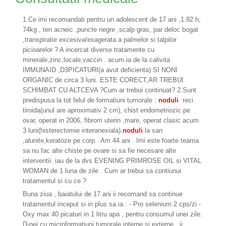
1.Ce imi recomandati pentru un adolescent de 17 ani ,1.82 h,
74kg , ten acneic ,puncte negre ,scalp gras, par deloc bogat
,transpiratie excesiva/exagerata a palmelor si talpilor
picioarelor ? A incercat diverse tratamente cu
minerale,zinc,locale,vaccin . acum ia de la calivita
IMMUNAID ,D3PICATURI(a avut deficienta) SI NONI
ORGANIC de circa 3 luni. ESTE CORECT,AR TREBUI
SCHIMBAT CU ALTCEVA ?Cum ar trebui continuat? 2.Sunt
predispusa la tot felul de formatiuni tumorale :
noduli
reci
tiroida(unul are aproximativ 2 cm), chist endometriozic pe
ovar, operat in 2006, fibrom uterin ,mare, operat clasic acum
3 luni(histerectomie interanexiala),
noduli
la san
,alunite,keratoze pe corp . Am 44 ani . Imi este foarte teama
sa nu fac alte chiste pe ovare si sa fie necesare alte
interventii. iau de la dvs EVENING PRIMROSE OIL si VITAL
WOMAN de 1 luna de zile . Cum ar trebui sa contiunui
tratamentul si cu ce ?
Buna ziua , baiatului de 17 ani ii recomand sa continue
tratamentul inceput si in plus sa ia : - Pro selenium 2 cps/zi -
Oxy max 40 picaturi in 1 litru apa , pentru consumul unei zile.
D-nei cu microformatiuni tumorale interne si externe , ii