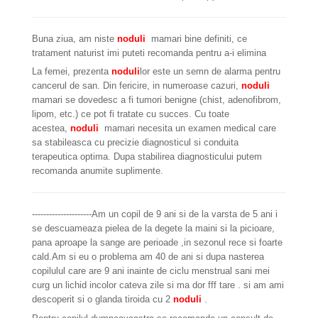
Buna ziua, am niste
noduli
mamari bine definiti, ce
tratament naturist imi puteti recomanda pentru a-i elimina
La femei, prezenta
noduli
lor este un semn de alarma pentru
cancerul de san. Din fericire, in numeroase cazuri,
noduli
mamari se dovedesc a fi tumori benigne (chist, adenofibrom,
lipom, etc.) ce pot fi tratate cu succes. Cu toate
acestea,
noduli
mamari necesita un examen medical care
sa stabileasca cu precizie diagnosticul si conduita
terapeutica optima. Dupa stabilirea diagnosticului putem
recomanda anumite suplimente.
---------------------Am un copil de 9 ani si de la varsta de 5 ani i
se descuameaza pielea de la degete la maini si la picioare,
pana aproape la sange are perioade ,in sezonul rece si foarte
cald.Am si eu o problema am 40 de ani si dupa nasterea
copilulul care are 9 ani inainte de ciclu menstrual sani mei
curg un lichid incolor cateva zile si ma dor fff tare . si am ami
descoperit si o glanda tiroida cu 2
noduli
.