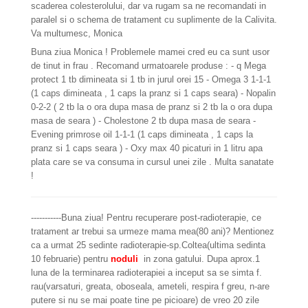
scaderea colesterolului, dar va rugam sa ne recomandati in
paralel si o schema de tratament cu suplimente de la Calivita.
Va multumesc, Monica
Buna ziua Monica ! Problemele mamei cred eu ca sunt usor
de tinut in frau . Recomand urmatoarele produse : - q Mega
protect 1 tb dimineata si 1 tb in jurul orei 15 - Omega 3 1-1-1
(1 caps dimineata , 1 caps la pranz si 1 caps seara) - Nopalin
0-2-2 ( 2 tb la o ora dupa masa de pranz si 2 tb la o ora dupa
masa de seara ) - Cholestone 2 tb dupa masa de seara -
Evening primrose oil 1-1-1 (1 caps dimineata , 1 caps la
pranz si 1 caps seara ) - Oxy max 40 picaturi in 1 litru apa
plata care se va consuma in cursul unei zile . Multa sanatate
!
-----------Buna ziua! Pentru recuperare post-radioterapie, ce
tratament ar trebui sa urmeze mama mea(80 ani)? Mentionez
ca a urmat 25 sedinte radioterapie-sp.Coltea(ultima sedinta
10 februarie) pentru
noduli
in zona gatului. Dupa aprox.1
luna de la terminarea radioterapiei a inceput sa se simta f.
rau(varsaturi, greata, oboseala, ameteli, respira f greu, n-are
putere si nu se mai poate tine pe picioare) de vreo 20 zile