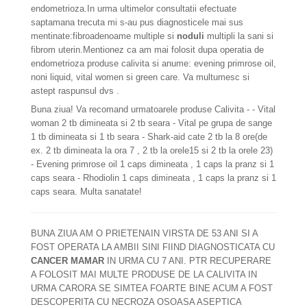
endometrioza.In urma ultimelor consultatii efectuate
saptamana trecuta mi s-au pus diagnosticele mai sus
mentinate:fibroadenoame multiple si
noduli
multipli la sani si
fibrom uterin.Mentionez ca am mai folosit dupa operatia de
endometrioza produse calivita si anume: evening primrose oil,
noni liquid, vital women si green care. Va multumesc si
astept raspunsul dvs .
Buna ziua! Va recomand urmatoarele produse Calivita - - Vital
woman 2 tb dimineata si 2 tb seara - Vital pe grupa de sange
1 tb dimineata si 1 tb seara - Shark-aid cate 2 tb la 8 ore(de
ex. 2 tb dimineata la ora 7 , 2 tb la orele15 si 2 tb la orele 23)
- Evening primrose oil 1 caps dimineata , 1 caps la pranz si 1
caps seara - Rhodiolin 1 caps dimineata , 1 caps la pranz si 1
caps seara. Multa sanatate!
BUNA ZIUA AM O PRIETENAIN VIRSTA DE 53 ANI SI A
FOST OPERATA LA AMBII SINI FIIND DIAGNOSTICATA CU
CANCER MAMAR
IN URMA CU 7 ANI. PTR RECUPERARE
A FOLOSIT MAI MULTE PRODUSE DE LA CALIVITA IN
URMA CARORA SE SIMTEA FOARTE BINE ACUM A FOST
DESCOPERITA CU NECROZA OSOASA ASEPTICA