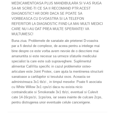
MEDICAMENTOASA PLUS MANDIBULARA SI V-AS RUGA
SA-MI SCRIE-TI CE SA II RECOMAND PTR ACEST
DIAGNOSTIC? AR DORI DACA SE POATE SA
VORBEASCA CU D-VOASTRA SI LA TELEFON
REFERITOR LA DIAGNOSTIC FIIND LA MAI MULTI MEDICI
CARE NU I-AU DAT PREA MULTE SPERANTE! VA
MULTUMESC!
Buna ziua. Problemele de sanatate ale prietenei D-voastra
par a fi destul de complexe, de aceea pentru a intelege mai
bine despre ce este vorba avem nevoie de o descriere mai
amanuntita si este necesar sa urmeze sfaturile medicului
specialist la care este sub supraveghere. Suplimentul
alimentar CaliVita specific in cazul problemelor osteo-
articulare este Joint Protex, care ajuta la mentinerea structurii
sanatoase a cartilajelor si tesutului osos. Aceasta se
administreaza 3x1 tb/zi , in timpul meselor. Poate fi asociata
cu White Willow 3x1 cps/zi daca nu exista nicio
contraindicatie si Smokerade 3x1 tb/zi, eventual si Culevit
cate 14-16cps/zi, 1cps/ora, iar seara inainte de culcare 2cps,
pentru distrugerea unor eventuale celule cancerigene.