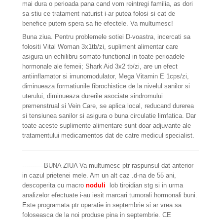
mai dura o perioada pana cand vom reintregi familia, as dori
sa stiu ce tratament naturist i-ar putea folosi si cat de
benefice putem spera sa fie efectele. Va multumesc!
Buna ziua. Pentru problemele sotiei D-voastra, incercati sa
folositi Vital Woman 3x1tb/zi, supliment alimentar care
asigura un echilibru somato-functional in toate perioadele
hormonale ale femeii; Shark Aid 3x2 tb/zi, are un efect
antiinflamator si imunomodulator, Mega Vitamin E 1cps/zi,
diminueaza formatiunile fibrochistice de la nivelul sanilor si
uterului, diminueaza durerile asociate sindromului
premenstrual si Vein Care, se aplica local, reducand durerea
si tensiunea sanilor si asigura o buna circulatie limfatica. Dar
toate aceste suplimente alimentare sunt doar adjuvante ale
tratamentului medicamentos dat de catre medicul specialist.
-----------BUNA ZIUA Va multumesc ptr raspunsul dat anterior
in cazul prietenei mele. Am un alt caz .d-na de 55 ani,
descoperita cu macro
noduli
lob tiroidian stg si in urma
analizelor efectuate i-au iesit marcari tumorali hormonali buni.
Este programata ptr operatie in septembrie si ar vrea sa
foloseasca de la noi produse pina in septembrie. CE