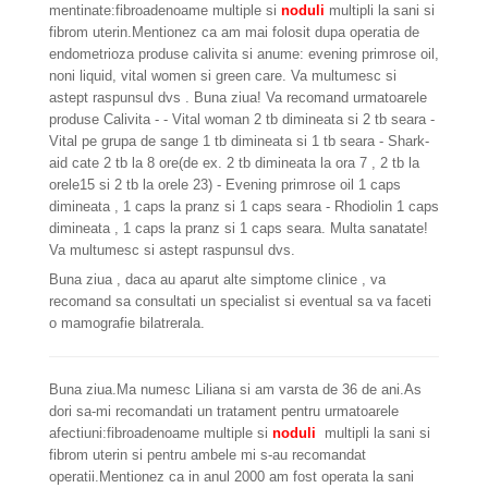
mentinate:fibroadenoame multiple si
noduli
multipli la sani si
fibrom uterin.Mentionez ca am mai folosit dupa operatia de
endometrioza produse calivita si anume: evening primrose oil,
noni liquid, vital women si green care. Va multumesc si
astept raspunsul dvs . Buna ziua! Va recomand urmatoarele
produse Calivita - - Vital woman 2 tb dimineata si 2 tb seara -
Vital pe grupa de sange 1 tb dimineata si 1 tb seara - Shark-
aid cate 2 tb la 8 ore(de ex. 2 tb dimineata la ora 7 , 2 tb la
orele15 si 2 tb la orele 23) - Evening primrose oil 1 caps
dimineata , 1 caps la pranz si 1 caps seara - Rhodiolin 1 caps
dimineata , 1 caps la pranz si 1 caps seara. Multa sanatate!
Va multumesc si astept raspunsul dvs.
Buna ziua , daca au aparut alte simptome clinice , va
recomand sa consultati un specialist si eventual sa va faceti
o mamografie bilatrerala.
Buna ziua.Ma numesc Liliana si am varsta de 36 de ani.As
dori sa-mi recomandati un tratament pentru urmatoarele
afectiuni:fibroadenoame multiple si
noduli
multipli la sani si
fibrom uterin si pentru ambele mi s-au recomandat
operatii.Mentionez ca in anul 2000 am fost operata la sani