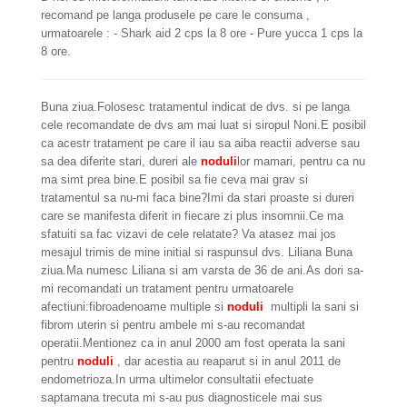
recomand pe langa produsele pe care le consuma ,
urmatoarele : - Shark aid 2 cps la 8 ore - Pure yucca 1 cps la
8 ore.
Buna ziua.Folosesc tratamentul indicat de dvs. si pe langa
cele recomandate de dvs am mai luat si siropul Noni.E posibil
ca acestr tratament pe care il iau sa aiba reactii adverse sau
sa dea diferite stari, dureri ale
noduli
lor mamari, pentru ca nu
ma simt prea bine.E posibil sa fie ceva mai grav si
tratamentul sa nu-mi faca bine?Imi da stari proaste si dureri
care se manifesta diferit in fiecare zi plus insomnii.Ce ma
sfatuiti sa fac vizavi de cele relatate? Va atasez mai jos
mesajul trimis de mine initial si raspunsul dvs. Liliana Buna
ziua.Ma numesc Liliana si am varsta de 36 de ani.As dori sa-
mi recomandati un tratament pentru urmatoarele
afectiuni:fibroadenoame multiple si
noduli
multipli la sani si
fibrom uterin si pentru ambele mi s-au recomandat
operatii.Mentionez ca in anul 2000 am fost operata la sani
pentru
noduli
, dar acestia au reaparut si in anul 2011 de
endometrioza.In urma ultimelor consultatii efectuate
saptamana trecuta mi s-au pus diagnosticele mai sus