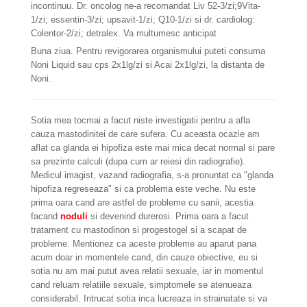
incontinuu. Dr. oncolog ne-a recomandat Liv 52-3/zi;9Vita-
1/zi; essentin-3/zi; upsavit-1/zi; Q10-1/zi si dr. cardiolog:
Colentor-2/zi; detralex. Va multumesc anticipat
Buna ziua. Pentru revigorarea organismului puteti consuma
Noni Liquid sau cps 2x1lg/zi si Acai 2x1lg/zi, la distanta de
Noni.
Sotia mea tocmai a facut niste investigatii pentru a afla
cauza mastodinitei de care sufera. Cu aceasta ocazie am
aflat ca glanda ei hipofiza este mai mica decat normal si pare
sa prezinte calculi (dupa cum ar reiesi din radiografie).
Medicul imagist, vazand radiografia, s-a pronuntat ca "glanda
hipofiza regreseaza" si ca problema este veche. Nu este
prima oara cand are astfel de probleme cu sanii, acestia
facand
noduli
si devenind durerosi. Prima oara a facut
tratament cu mastodinon si progestogel si a scapat de
probleme. Mentionez ca aceste probleme au aparut pana
acum doar in momentele cand, din cauze obiective, eu si
sotia nu am mai putut avea relatii sexuale, iar in momentul
cand reluam relatiile sexuale, simptomele se atenueaza
considerabil. Intrucat sotia inca lucreaza in strainatate si va