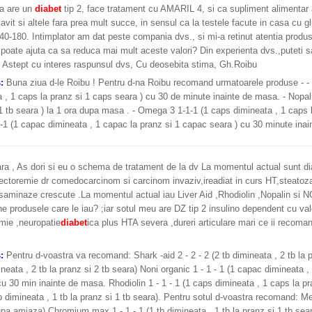
a are un
diabet
tip 2, face tratament cu AMARIL 4, si ca supliment alimentar a 
iavit si altele fara prea mult succe, in sensul ca la testele facute in casa cu g
140-180. Intimplator am dat peste compania dvs., si mi-a retinut atentia produ
poate ajuta ca sa reduca mai mult aceste valori? Din experienta dvs.,puteti 
? Astept cu interes raspunsul dvs, Cu deosebita stima, Gh.Roibu
s:
Buna ziua d-le Roibu ! Pentru d-na Roibu recomand urmatoarele produse - 
 , 1 caps la pranz si 1 caps seara ) cu 30 de minute inainte de masa. - Nopali
1 tb seara ) la 1 ora dupa masa . - Omega 3 1-1-1 (1 caps dimineata , 1 caps 
1 (1 capac dimineata , 1 capac la pranz si 1 capac seara ) cu 30 minute inai
ra , As dori si eu o schema de tratament de la dv La momentul actual sunt d
ectoremie dr comedocarcinom si carcinom invaziv,ireadiat in curs HT,steatoza
saminaze crescute .La momentul actual iau Liver Aid ,Rhodiolin ,Nopalin si N
e produsele care le iau? ;iar sotul meu are DZ tip 2 insulino dependent cu val
emie ,neuropatie
diabet
ica plus HTA severa ,dureri articulare mari ce ii recom
s:
Pentru d-voastra va recomand: Shark -aid 2 - 2 - 2 (2 tb dimineata , 2 tb la pr
ineata , 2 tb la pranz si 2 tb seara) Noni organic 1 - 1 - 1 (1 capac dimineata 
cu 30 min inainte de masa. Rhodiolin 1 - 1 - 1 (1 caps dimineata , 1 caps la pra
tb dimineata , 1 tb la pranz si 1 tb seara). Pentru sotul d-voastra recomand: M
upa amiaza) Chromium max 1 - 1 - 1 (1 tb dimineata , 1 tb la pranz si 1 tb sea