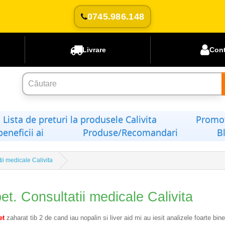
0745.986.148
Livrare
Con
Lista de preturi la produsele Calivita
Promoț
beneficii ai
Produse/Recomandari
B
ii medicale Calivita
et. Consultatii medicale Calivita
et
zaharat tib 2 de cand iau nopalin si liver aid mi au iesit analizele foarte bin