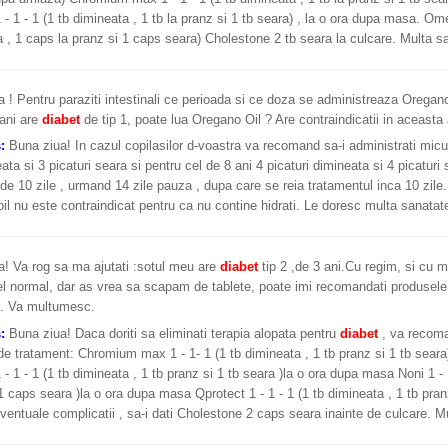
 - 1 - 1 (1 tb dimineata , 1 tb la pranz si 1 tb seara) , la o ora dupa masa. Ome
 , 1 caps la pranz si 1 caps seara) Cholestone 2 tb seara la culcare. Multa s
 ! Pentru paraziti intestinali ce perioada si ce doza se administreaza Oregano 
ani are
diabet
de tip 1, poate lua Oregano Oil ? Are contraindicatii in aceast
s:
Buna ziua! In cazul copilasilor d-voastra va recomand sa-i administrati micut
eata si 3 picaturi seara si pentru cel de 8 ani 4 picaturi dimineata si 4 picatur
de 10 zile , urmand 14 zile pauza , dupa care se reia tratamentul inca 10 zile
il nu este contraindicat pentru ca nu contine hidrati. Le doresc multa sanatat
! Va rog sa ma ajutati :sotul meu are
diabet
tip 2 ,de 3 ani.Cu regim, si cu 
el normal, dar as vrea sa scapam de tablete, poate imi recomandati produsele c
. Va multumesc.
s:
Buna ziua! Daca doriti sa eliminati terapia alopata pentru
diabet
, va recoma
 tratament: Chromium max 1 - 1- 1 (1 tb dimineata , 1 tb pranz si 1 tb sear
 - 1 - 1 (1 tb dimineata , 1 tb pranz si 1 tb seara )la o ora dupa masa Noni 1 -
1 caps seara )la o ora dupa masa Qprotect 1 - 1 - 1 (1 tb dimineata , 1 tb pranz
ventuale complicatii , sa-i dati Cholestone 2 caps seara inainte de culcare. M