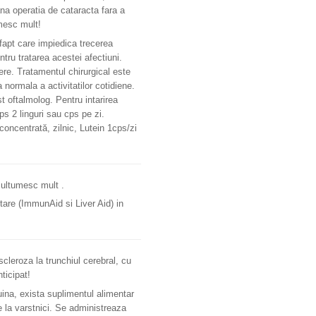
na operatia de cataracta fara a
mesc mult!
 fapt care impiedica trecerea
ntru tratarea acestei afectiuni.
ere. Tratamentul chirurgical este
 normala a activitatilor cotidiene.
 oftalmolog. Pentru intarirea
s 2 linguri sau cps pe zi.
concentrată, zilnic, Lutein 1cps/zi
Multumesc mult .
tare (ImmunAid si Liver Aid) in
scleroza la trunchiul cerebral, cu
ticipat!
ina, exista suplimentul alimentar
e la varstnici. Se administreaza