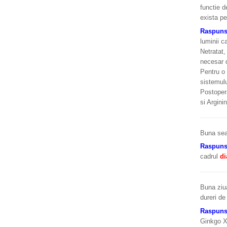
functie d
exista pe
Raspun
luminii c
Netratat,
necesar d
Pentru o 
sistemulu
Postopera
si Argini
Buna sea
Raspun
cadrul
di
Buna ziua
dureri de
Raspun
Ginkgo XC