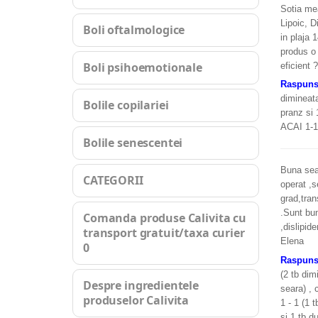
Sotia me
Lipoic, D
Boli oftalmologice
in plaja 
produs o 
Boli psihoemotionale
eficient 
Raspun
dimineata
Bolile copilariei
pranz si 
ACAI 1-1-
Bolile senescentei
Buna sea
CATEGORII
operat ,s
grad,tran
.Sunt bun
Comanda produse Calivita cu
,dislipid
transport gratuit/taxa curier
Elena
0
Raspun
(2 tb dim
Despre ingredientele
seara) , 
produselor Calivita
1 - 1 (1 
si 1 tb d