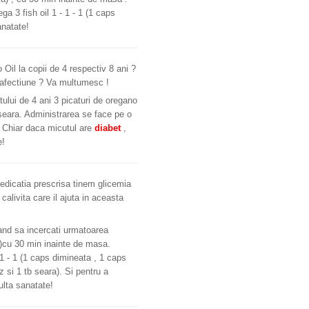
ga 3 fish oil 1 - 1 - 1 (1 caps
anatate!
Oil la copii de 4 respectiv 8 ani ?
a afectiune ? Va multumesc !
ului de 4 ani 3 picaturi de oregano
i seara. Administrarea se face pe o
. Chiar daca micutul are
diabet
,
e!
medicatia prescrisa tinem glicemia
alivita care il ajuta in aceasta
nd sa incercati urmatoarea
a)cu 30 min inainte de masa.
 1 - 1 (1 caps dimineata , 1 caps
 si 1 tb seara). Si pentru a
ulta sanatate!