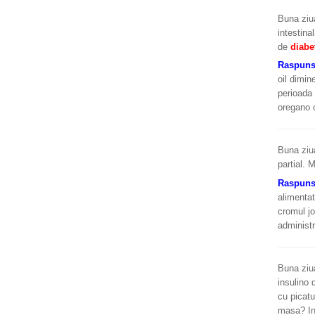
Buna ziua
intestina
de
diabe
Raspun
oil dimin
perioada 
oregano o
Buna ziua
partial. 
Raspun
alimentat
cromul jo
administ
Buna ziua
insulino
cu picatu
masa? In 