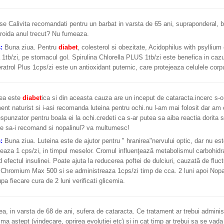
e Calivita recomandati pentru un barbat in varsta de 65 ani, supraponderal, 
roida anul trecut? Nu fumeaza.
s:
Buna ziua. Pentru
diabet
, colesterol si obezitate, Acidophilus with psyllium
tb/zi, pe stomacul gol. Spirulina Chlorella PLUS 1tb/zi este benefica in cazu
ratrol Plus 1cps/zi este un antioxidant puternic, care protejeaza celulele corpu
a este
diabet
ica si din aceasta cauza are un inceput de cataracta.incerc s-
ent naturist si i-asi recomanda luteina pentru ochi.nu l-am mai folosit dar am 
spunzator pentru boala ei la ochi.credeti ca s-ar putea sa aiba reactia dorita si
re sa-i recomand si nopalinul? va multumesc!
s:
Buna ziua. Luteina este de ajutor pentru " hranirea"nervului optic, dar nu est
eaza 1 cps/zi, in timpul meselor. Cromul influenţează metabolismul carbohidraţil
 efectul insulinei. Poate ajuta la reducerea poftei de dulciuri, cauzată de fluc
hromium Max 500 si se administreaza 1cps/zi timp de cca. 2 luni apoi Nopali
upa fiecare cura de 2 luni verificati glicemia.
 in varsta de 68 de ani, sufera de cataracta. Ce tratament ar trebui administr
 ma astept (vindecare, oprirea evolutiei etc) si in cat timp ar trebui sa se vad