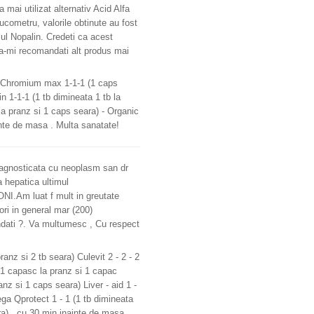
mai utilizat alternativ Acid Alfa
lucometru, valorile obtinute au fost
sul Nopalin. Credeti ca acest
sa-mi recomandati alt produs mai
- Chromium max 1-1-1 (1 caps
n 1-1-1 (1 tb dimineata 1 tb la
la pranz si 1 caps seara) - Organic
nte de masa . Multa sanatate!
iagnosticata cu neoplasm san dr
 hepatica ultimul
ONI.Am luat f mult in greutate
ori in general mar (200)
andati ?. Va multumesc , Cu respect
anz si 2 tb seara) Culevit 2 - 2 - 2
, 1 capasc la pranz si 1 capac
nz si 1 caps seara) Liver - aid 1 -
ega Qprotect 1 - 1 (1 tb dimineata
ra) , cu 30 min inainte de masa .