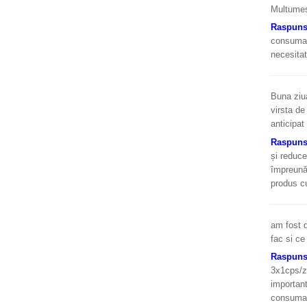
Multume
Raspun
consuma 
necesitat
Buna ziua
virsta d
anticipat
Raspun
și reduce
împreună 
produs cu
am fost d
fac si c
Raspun
3x1cps/zi
important
consumati