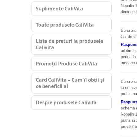
Nopalin 1
Suplimente CaliVita
dimineata
Toate produsele CaliVita
Buna ziua
Cel de 8 
Lista de preturi la produsele
Raspun
Calivita
oil dimin
perioada 
Promoții Produse CaliVita
oregano o
Card CaliVita – Cum îl obții și
Buna ziua
ce beneficii ai
la un niv
problema
Despre produsele Calivita
Raspun
schema de
Nopalin 1
pranz si 
preveni e