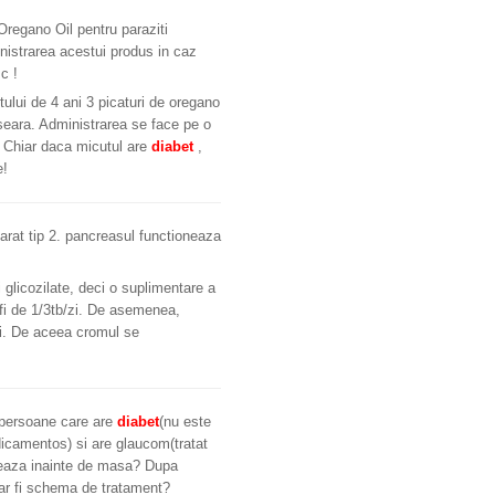
Oregano Oil pentru paraziti
nistrarea acestui produs in caz
c !
ului de 4 ani 3 picaturi de oregano
i seara. Administrarea se face pe o
. Chiar daca micutul are
diabet
,
e!
rat tip 2. pancreasul functioneaza
glicozilate, deci o suplimentare a
 fi de 1/3tb/zi. De asemenea,
iei. De aceea cromul se
i persoane care are
diabet
(nu este
icamentos) si are glaucom(tratat
treaza inainte de masa? Dupa
 ar fi schema de tratament?