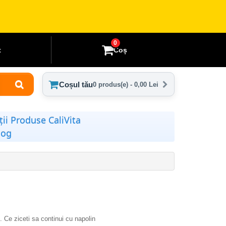
0
t
Coș
Coșul tău
0 produs(e) - 0,00 Lei
ii Produse CaliVita
log
e. Ce ziceti sa continui cu napolin