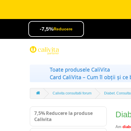
-7,5%
Reducere
Toate produsele CaliVita
Card CaliVita – Cum îl obții și ce 
Calivita consultatii forum
Diabet. Consultat
7,5% Reducere la produse
Diab
Calivita
Am
diab