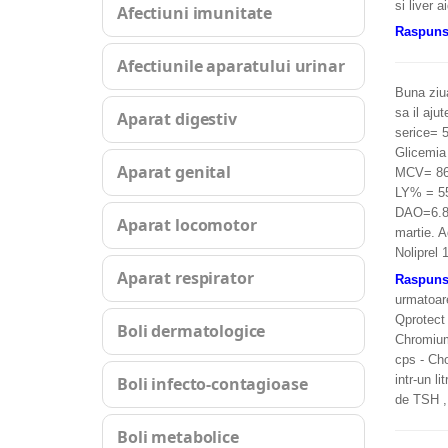
si liver a
Afectiuni imunitate
Raspun
Afectiunile aparatului urinar
Buna ziua
sa il aju
Aparat digestiv
serice= 5
Glicemia
Aparat genital
MCV= 86
LY% = 55
DAO=6.8(
Aparat locomotor
martie. 
Noliprel 
Aparat respirator
Raspun
urmatoar
Qprotect 
Boli dermatologice
Chromium 
cps - Ch
intr-un l
Boli infecto-contagioase
de TSH ,
Boli metabolice