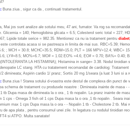
id?
s:
Buna ziua , sigur ca da , continuati tratamentul.
, Mai jos sunt analize ale sotului meu, 47 ani, fumator. Va rog sa recomand
te. Glicemia = 140; Hemoglobina glicata = 6.5; Colesterol seric total = 227; H
67; Lipide totale serice = 982.35. Mentionez ca nu ia tratament pentru
diabet
 este controlata acasa si se pastreaza in limita de mai sus. RBC=5.39; Hemog
.6; ; MCH = 30.8; MCHC=35.5; RDW=15.0; PLT = 166 MPV=12.4; WBC= 15
.6; LY#=8.5; MO%=6.7; MO# = 1.02.EO% =4.6; EO# = 0.70; BA%= 0.40; B
INTOLERANTA LA HISTAMINA); Histamina in sange= 3.38. Nodul tiroidian stan
Adenopatie LC stang. HTA cu tratatement recomandat de cardiolog: Tratament 
1/2 dimineata; Aspirin cardio 1/ pranz; Sortis 20 mg 1/seara (a luat 3 luni si a
s:
Buna ziua ! Starea sotului d-voastra este destul de complexa din punct de 
ea schema de tratament cu produsele noastre : Dimineata inainte de masa - -
1 tb Dupa masa de dimineata la o ora , 1 tb nopalin. La pranz inainte de masa
1 cps - Omega 3 fish oil 1 cps Dupa masa la o ora ,1 tb nopalin . Seara inai
omium max 1 cps Dupa masa la o ora - - Nopalin 1 tb - Cholestone 2 tb. Mai 
itru de apa plata , pentru consumul unei zile. In legatura cu nodulul tiroidian r
FT4 si ATPO. Multa sanatate!