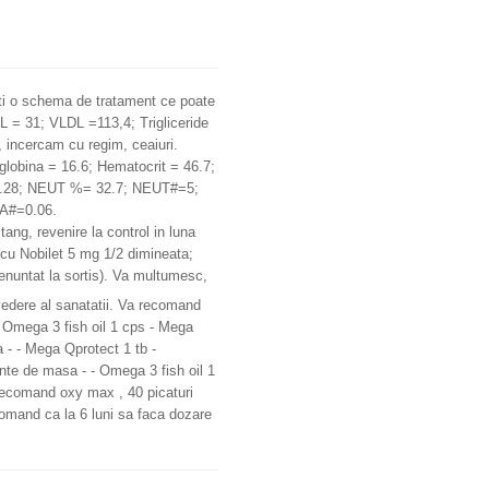
ati o schema de tratament ce poate
DL = 31; VLDL =113,4; Trigliceride
, incercam cu regim, ceaiuri.
lobina = 16.6; Hematocrit = 46.7;
.28; NEUT %= 32.7; NEUT#=5;
A#=0.06.
g, revenire la control in luna
cu Nobilet 5 mg 1/2 dimineata;
 renuntat la sortis). Va multumesc,
vedere al sanatatii. Va recomand
 Omega 3 fish oil 1 cps - Mega
 - - Mega Qprotect 1 tb -
nte de masa - - Omega 3 fish oil 1
recomand oxy max , 40 picaturi
ecomand ca la 6 luni sa faca dozare