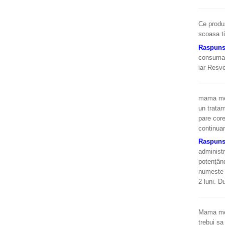
Ce produs
scoasa ti
Raspun
consuma 1
iar Resve
mama me
un tratam
pare core
continua
Raspun
administr
potenţând
numeste C
2 luni. D
Mama mea,
trebui sa