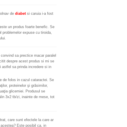
bolnav de
diabet
si caruia i-a fost
 este un produs foarte benefic. Se
l problemelor expuse cu tiroida,
lui.
o convind sa prectice macar paralel
citit despre acest produs si mi se
 astfel sa prinda incredere si in
e de folos in cazul cataractei. Se
or, proteinelor şi grăsimilor,
tuaţia glicemiei. Produsul se
n 3x2 tb/zi, inainte de mese, tot
at, care sunt efectele la care ar
a acestea? Este posibil ca, in