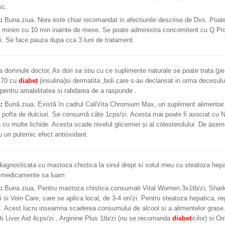
sc.
s:
Buna ziua. Noni este chiar recomandat in afectiunile descrise de Dvs. Poat
minim cu 10 min inainte de mese. Se poate administra concomitent cu Q Prote
i. Se face pauza dupa cca 3 luni de tratament.
 domnule doctor, As dori sa stiu cu ce suplimente naturale se poate trata (pe 
e 70 cu
diabet
(insulina)si dermatita ,boli care s-au declansat in urma decesul
 pentru amabilitatea si rabdarea de a raspunde .
s:
Bună ziua. Există în cadrul CaliVita Chromium Max, un supliment alimentar 
 pofta de dulciuri. Se consumă câte 1cps/zi. Acesta mai poate fi asociat cu N
cu multe lichide. Acesta scade nivelul glicemiei și al colesterolului. De ase
 un puternic efect antioxidant.
iagnosticata cu mastoza chistica la sinul drept si sotul meu cu steatoza hepat
e medicamente sa luam
s:
Buna ziua. Pentru mastoza chistica consumati Vital Women 3x1tb/zi, Shark 
 si Vein Care, care se aplica local, de 3-4 ori/zi. Pentru steatoza hepatica, re
. Acest lucru inseamna scaderea consumului de alcool si a alimentelor grase.
 Liver Aid 4cps/zi , Arginine Plus 1tb/zi (nu se recomanda
diabet
icilor) si 