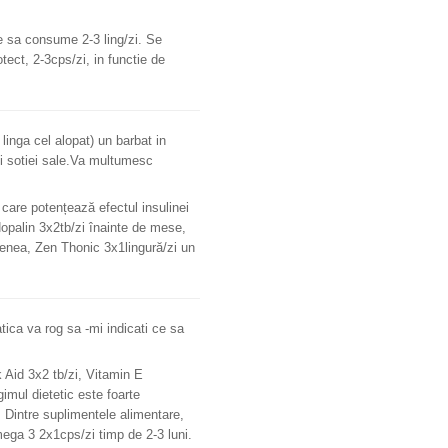
e sa consume 2-3 ling/zi. Se
ct, 2-3cps/zi, in functie de
linga cel alopat) un barbat in
ui sotiei sale.Va multumesc
care potențează efectul insulinei
opalin 3x2tb/zi înainte de mese,
menea, Zen Thonic 3x1lingură/zi un
ica va rog sa -mi indicati ce sa
Aid 3x2 tb/zi, Vitamin E
gimul dietetic este foarte
 Dintre suplimentele alimentare,
Omega 3 2x1cps/zi timp de 2-3 luni.