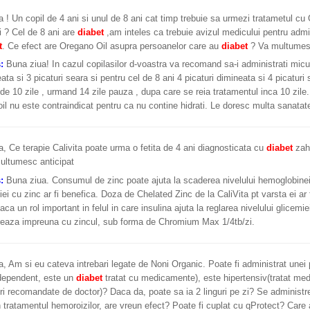
 ! Un copil de 4 ani si unul de 8 ani cat timp trebuie sa urmezi tratametul cu 
li ? Cel de 8 ani are
diabet
,am inteles ca trebuie avizul medicului pentru admi
t
. Ce efect are Oregano Oil asupra persoanelor care au
diabet
? Va multumes
s:
Buna ziua! In cazul copilasilor d-voastra va recomand sa-i administrati micut
eata si 3 picaturi seara si pentru cel de 8 ani 4 picaturi dimineata si 4 picatur
de 10 zile , urmand 14 zile pauza , dupa care se reia tratamentul inca 10 zile
il nu este contraindicat pentru ca nu contine hidrati. Le doresc multa sanatat
, Ce terapie Calivita poate urma o fetita de 4 ani diagnosticata cu
diabet
zaha
Multumesc anticipat
s:
Buna ziua. Consumul de zinc poate ajuta la scaderea nivelului hemoglobinei 
iei cu zinc ar fi benefica. Doza de Chelated Zinc de la CaliVita pt varsta ei ar
aca un rol important in felul in care insulina ajuta la reglarea nivelului glicem
reaza impreuna cu zincul, sub forma de Chromium Max 1/4tb/zi.
, Am si eu cateva intrebari legate de Noni Organic. Poate fi administrat une
 dependent, este un
diabet
tratat cu medicamente), este hipertensiv(tratat med
ri recomandate de doctor)? Daca da, poate sa ia 2 linguri pe zi? Se adminis
tratamentul hemoroizilor, are vreun efect? Poate fi cuplat cu qProtect? Care