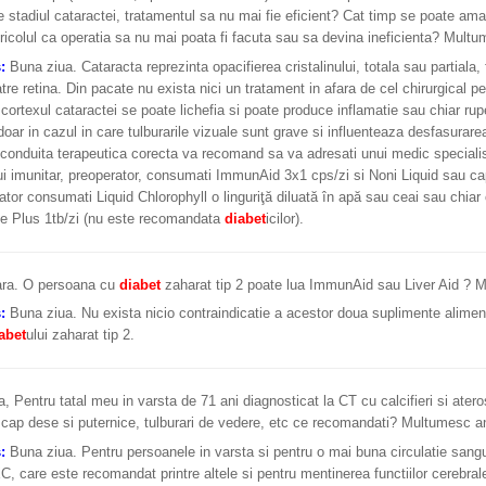
e stadiul cataractei, tratamentul sa nu mai fie eficient? Cat timp se poate ama
ricolul ca operatia sa nu mai poata fi facuta sau sa devina ineficienta? Multu
s:
Buna ziua. Cataracta reprezinta opacifierea cristalinului, totala sau partiala,
atre retina. Din pacate nu exista nici un tratament in afara de cel chirurgical pe
 cortexul cataractei se poate lichefia si poate produce inflamatie sau chiar rup
oar in cazul in care tulburarile vizuale sunt grave si influenteaza desfasurarea
conduita terapeutica corecta va recomand sa va adresati unui medic specialist
i imunitar, preoperator, consumati ImmunAid 3x1 cps/zi si Noni Liquid sau cap
tor consumati Liquid Chlorophyll o linguriţă diluată în apă sau ceai sau chiar 
ne Plus 1tb/zi (nu este recomandata
diabet
icilor).
ra. O persoana cu
diabet
zaharat tip 2 poate lua ImmunAid sau Liver Aid ? 
s:
Buna ziua. Nu exista nicio contraindicatie a acestor doua suplimente alimen
abet
ului zaharat tip 2.
, Pentru tatal meu in varsta de 71 ani diagnosticat la CT cu calcifieri si atero
 cap dese si puternice, tulburari de vedere, etc ce recomandati? Multumesc an
s:
Buna ziua. Pentru persoanele in varsta si pentru o mai buna circulatie sangu
, care este recomandat printre altele si pentru mentinerea functiilor cerebral