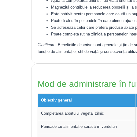
Ajută la completarea unui stil de viață orientat spr
Magneziul contribuie la reducerea oboselii și la s
Este potrivit pentru persoanele care caută un su
Poate fi ales în perioadele în care alimentația e
Se adresează celor care preferă produse axate 
Poate completa rutina zilnică a persoanelor intere
Clarificare:
Beneficiile descrise sunt generale și țin de su
funcție de alimentație, stil de viață și consecvența utiliză
Mod de administrare în fu
Obiectiv general
Completarea aportului vegetal zilnic
Perioade cu alimentație săracă în verdețuri