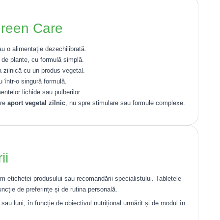
 Green Care
 o alimentație dezechilibrată.
 de plante, cu formulă simplă.
 zilnică cu un produs vegetal.
u într-o singură formulă.
ntelor lichide sau pulberilor.
pre
aport vegetal zilnic
, nu spre stimulare sau formule complexe.
ii
rm etichetei produsului sau recomandării specialistului. Tabletele
funcție de preferințe și de rutina personală.
au luni, în funcție de obiectivul nutrițional urmărit și de modul în