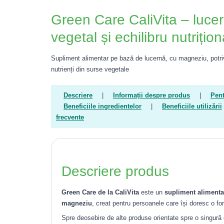
Green Care CaliVita – luce
vegetal și echilibru nutriționa
Supliment alimentar pe bază de lucernă, cu magneziu, potriv
nutrienți din surse vegetale
Descriere
|
Informații despre produs
|
Pent
Beneficiile ingredientelor
|
Beneficiile utilizării
frecvente
Descriere produs
Green Care de la CaliVita
este un
supliment alimenta
magneziu
, creat pentru persoanele care își doresc o for
Spre deosebire de alte produse orientate spre o singură