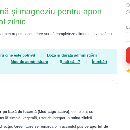
rnă și magneziu pentru aport
l zilnic
---
Ca
it pentru persoanele care vor să completeze alimentația zilnică cu
ru cine este potrivit
|
Doza și durata administrării
|
|
Mod de administrare
|
Știați că...?
|
Întrebări
r pe bază de lucernă (Medicago sativa)
, completat cu
mulă simplă, vegetală, ușor de integrat în rutina zilnică.
 direcție, Green Care se remarcă prin accentul pus pe
aportul de