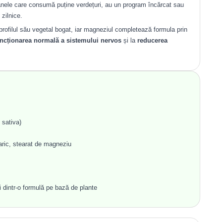
oanele care consumă puține verdețuri, au un program încărcat sau
zilnice.
profilul său vegetal bogat, iar magneziul completează formula prin
ncționarea normală a sistemului nervos
și la
reducerea
sativa)
aric, stearat de magneziu
i dintr-o formulă pe bază de plante