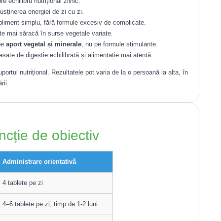
e echilibru nutrițional zilnic.
usținerea energiei de zi cu zi.
pliment simplu, fără formule excesiv de complicate.
ste mai săracă în surse vegetale variate.
pe
aport vegetal și minerale
, nu pe formule stimulante.
sate de digestie echilibrată și alimentație mai atentă.
portul nutrițional. Rezultatele pot varia de la o persoană la alta, în
rii.
ncție de obiectiv
Administrare orientativă
4 tablete pe zi
4–6 tablete pe zi, timp de 1-2 luni