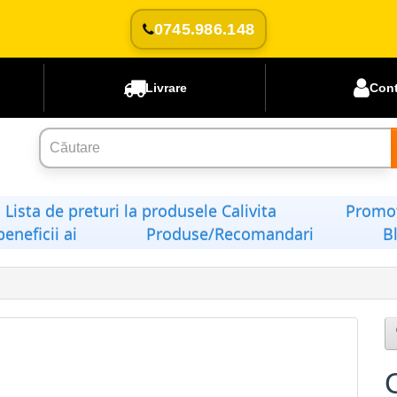
0745.986.148
Livrare
Con
Lista de preturi la produsele Calivita
Promoț
beneficii ai
Produse/Recomandari
B