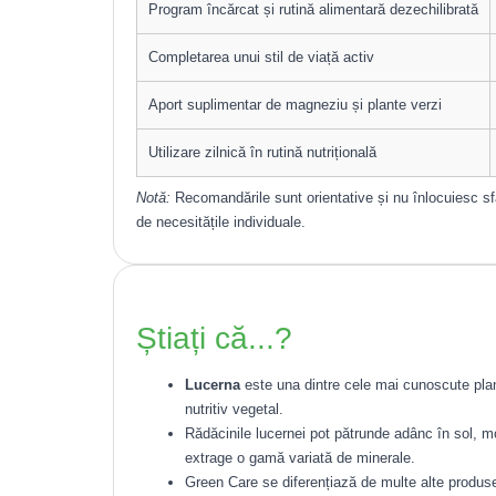
Program încărcat și rutină alimentară dezechilibrată
Completarea unui stil de viață activ
Aport suplimentar de magneziu și plante verzi
Utilizare zilnică în rutină nutrițională
Notă:
Recomandările sunt orientative și nu înlocuiesc sfa
de necesitățile individuale.
Știați că...?
Lucerna
este una dintre cele mai cunoscute plante
nutritiv vegetal.
Rădăcinile lucernei pot pătrunde adânc în sol, m
extrage o gamă variată de minerale.
Green Care se diferențiază de multe alte produs