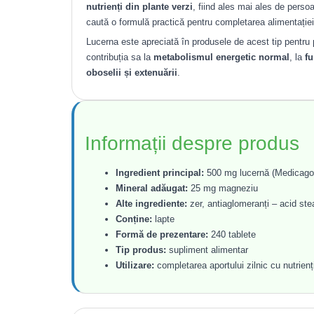
nutrienți din plante verzi
, fiind ales mai ales de pers
caută o formulă practică pentru completarea alimentației 
Lucerna este apreciată în produsele de acest tip pentru 
contribuția sa la
metabolismul energetic normal
, la
fu
oboselii și extenuării
.
Informații despre produs
Ingredient principal:
500 mg lucernă (Medicago 
Mineral adăugat:
25 mg magneziu
Alte ingrediente:
zer, antiaglomeranți – acid ste
Conține:
lapte
Formă de prezentare:
240 tablete
Tip produs:
supliment alimentar
Utilizare:
completarea aportului zilnic cu nutrienț