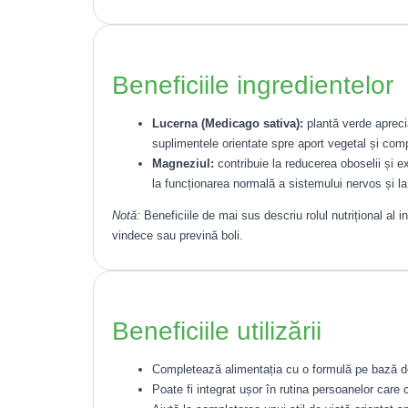
Beneficiile ingredientelor
Lucerna (Medicago sativa):
plantă verde apreciat
suplimentele orientate spre aport vegetal și compl
Magneziul:
contribuie la reducerea oboselii și ext
la funcționarea normală a sistemului nervos și l
Notă:
Beneficiile de mai sus descriu rolul nutrițional al 
vindece sau prevină boli.
Beneficiile utilizării
Completează alimentația cu o formulă pe bază de
Poate fi integrat ușor în rutina persoanelor car