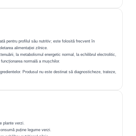
ă pentru profilul său nutritiv; este folosită frecvent în
etarea alimentației zilnice.
enuării, la metabolismul energetic normal, la echilibrul electrolitic,
a funcționarea normală a mușchilor.
ingredientelor. Produsul nu este destinat să diagnosticheze, trateze,
 plante verzi.
e consumă puține legume verzi.