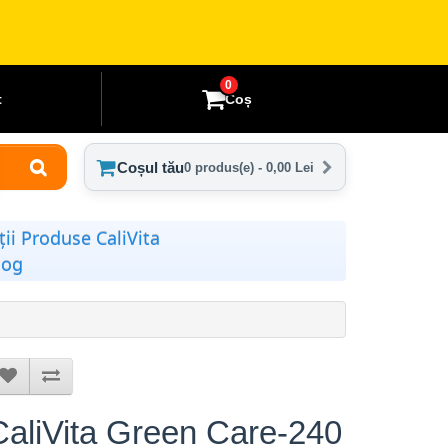
0
t
Coș
Coșul tău
0 produs(e) - 0,00 Lei
ii Produse CaliVita
log
CaliVita Green Care-240