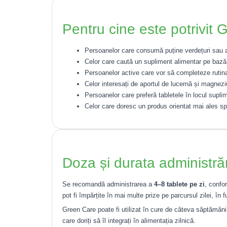
Pentru cine este potrivit
Persoanelor care consumă puține verdețuri sau au
Celor care caută un supliment alimentar pe bază
Persoanelor active care vor să completeze rutina
Celor interesați de aportul de lucernă și magnezi
Persoanelor care preferă tabletele în locul suplime
Celor care doresc un produs orientat mai ales s
Doza și durata administrăr
Se recomandă administrarea a
4–8 tablete pe zi
, confo
pot fi împărțite în mai multe prize pe parcursul zilei, în 
Green Care poate fi utilizat în cure de câteva săptămâni s
care doriți să îl integrați în alimentația zilnică.