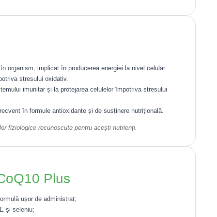
 organism, implicat în producerea energiei la nivel celular.
otriva stresului oxidativ.
emului imunitar și la protejarea celulelor împotriva stresului
recvent în formule antioxidante și de susținere nutrițională.
lor fiziologice recunoscute pentru acești nutrienți.
a CoQ10 Plus
ormulă ușor de administrat;
E și seleniu;