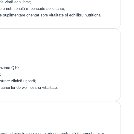
 de viață echilibrat;
re nutrițională în perioade solicitante;
 suplimentare orientat spre vitalitate și echilibru nutrițional.
enzima Q10;
;
strare zilnică ușoară;
tinei lor de wellness și vitalitate.
eea administrarea sa este adesea preferată în timpul mesei.