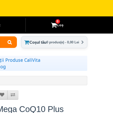
0
t
Coș
Coșul tău
0 produs(e) - 0,00 Lei
ii Produse CaliVita
log
Mega CoQ10 Plus