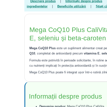
Descriere produs
|
Informații despre produs
ingredientelor
|
Beneficiile utilizării
|
Știați c
Mega CoQ10 Plus CaliVit
E, seleniu și beta-caroten
Mega CoQ10 Plus
este un supliment alimentar creat p
Q10
, completat de antioxidanți precum
vitamina E
,
sel
Formula este potrivită în perioade solicitante, în rutine 
cu nutrienți implicați în protecția antioxidantă și în sus
Mega CoQ10 Plus poate fi integrat ușor într-o rutină zil
Informații despre produs
Denumire produs:
Mega CoQ10 Plus CaliVita