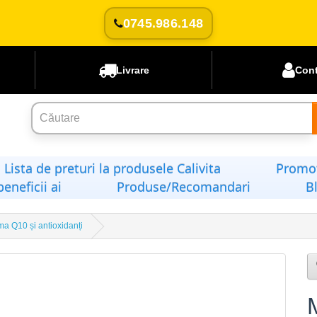
0745.986.148
Livrare
Con
Lista de preturi la produsele Calivita
Promoț
beneficii ai
Produse/Recomandari
B
a Q10 și antioxidanți