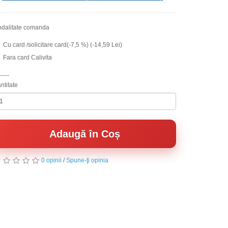
dalitate comanda
Cu card /solicitare card(-7,5 %) (-14,59 Lei)
Fara card Calivita
-----
ntitate
Adaugă în Coș
0 opinii
/
Spune-ţi opinia