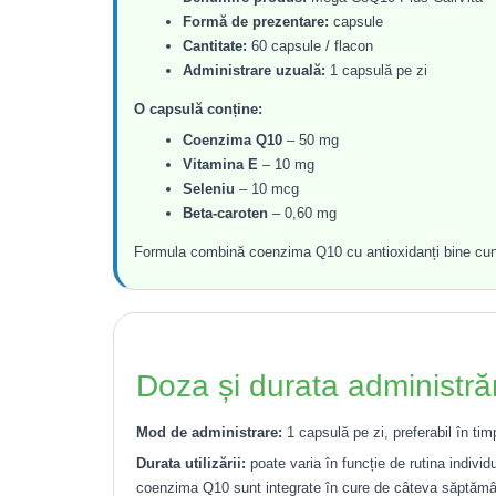
Formă de prezentare:
capsule
Cantitate:
60 capsule / flacon
Administrare uzuală:
1 capsulă pe zi
O capsulă conține:
Coenzima Q10
– 50 mg
Vitamina E
– 10 mg
Seleniu
– 10 mcg
Beta-caroten
– 0,60 mg
Formula combină coenzima Q10 cu antioxidanți bine cunosc
Doza și durata administrăr
Mod de administrare:
1 capsulă pe zi, preferabil în ti
Durata utilizării:
poate varia în funcție de rutina individu
coenzima Q10 sunt integrate în cure de câteva săptămâni