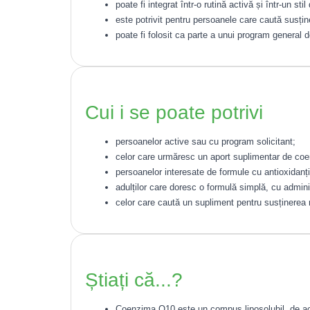
poate fi integrat într-o rutină activă și într-un stil
este potrivit pentru persoanele care caută susține
poate fi folosit ca parte a unui program general de
Cui i se poate potrivi
persoanelor active sau cu program solicitant;
celor care urmăresc un aport suplimentar de co
persoanelor interesate de formule cu antioxidanți
adulților care doresc o formulă simplă, cu admini
celor care caută un supliment pentru susținerea ru
Știați că...?
Coenzima Q10 este un compus liposolubil, de ac