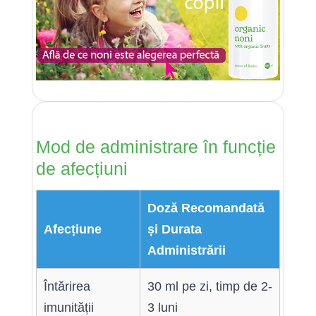
Mod de administrare în funcție
de afecțiuni
Doză Recomandată
Afecțiune
și Durata
Administrării
Întărirea
30 ml pe zi, timp de 2-
imunității
3 luni