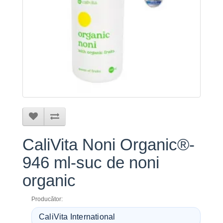
CaliVita Noni Organic®️-
946 ml-suc de noni
organic
Producător:
CaliVita International