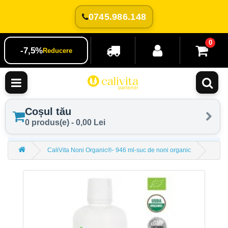
0745.986.148
0
-7,5%
Reducere
Coșul tău
0 produs(e) - 0,00 Lei
CaliVita Noni Organic®️- 946 ml-suc de noni organic