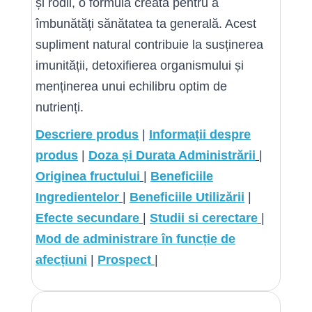
și rodii, o formulă creată pentru a
îmbunătăți sănătatea ta generală. Acest
supliment natural contribuie la susținerea
imunității, detoxifierea organismului și
menținerea unui echilibru optim de
nutrienți.
Descriere produs
|
Informații despre
produs
|
Doza și Durata Administrării
|
Originea fructului
|
Beneficiile
Ingredientelor
|
Beneficiile Utilizării
|
Efecte secundare
|
Studii si cerectare
|
Mod de administrare în funcție de
afecțiu
ni
|
Prospect
|