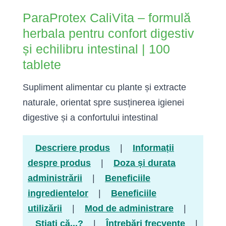
ParaProtex CaliVita – formulă
herbala pentru confort digestiv
și echilibru intestinal | 100
tablete
Supliment alimentar cu plante și extracte
naturale, orientat spre susținerea igienei
digestive și a confortului intestinal
Descriere produs
|
Informații
despre produs
|
Doza și durata
administrării
|
Beneficiile
ingredientelor
|
Beneficiile
utilizării
|
Mod de administrare
|
Știați că...?
|
Întrebări frecvente
|