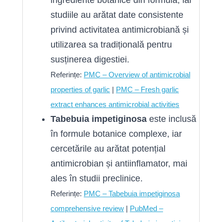
ingrediente botanice din formulă, iar
studiile au arătat date consistente
privind activitatea antimicrobiană și
utilizarea sa tradițională pentru
susținerea digestiei.
Referințe:
PMC – Overview of antimicrobial
properties of garlic
|
PMC – Fresh garlic
extract enhances antimicrobial activities
Tabebuia impetiginosa
este inclusă
în formule botanice complexe, iar
cercetările au arătat potențial
antimicrobian și antiinflamator, mai
ales în studii preclinice.
Referințe:
PMC – Tabebuia impetiginosa
comprehensive review
|
PubMed –