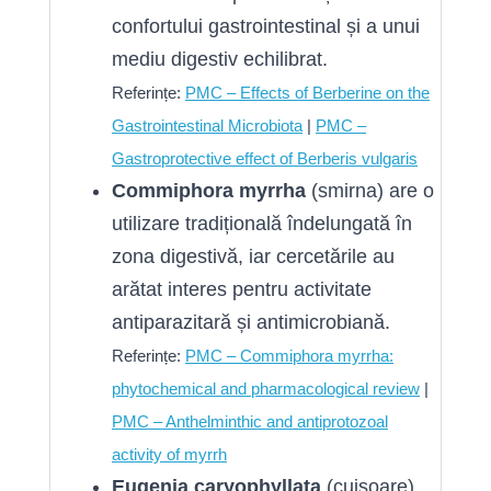
confortului gastrointestinal și a unui
mediu digestiv echilibrat.
Referințe:
PMC – Effects of Berberine on the
Gastrointestinal Microbiota
|
PMC –
Gastroprotective effect of Berberis vulgaris
Commiphora myrrha
(smirna) are o
utilizare tradițională îndelungată în
zona digestivă, iar cercetările au
arătat interes pentru activitate
antiparazitară și antimicrobiană.
Referințe:
PMC – Commiphora myrrha:
phytochemical and pharmacological review
|
PMC – Anthelminthic and antiprotozoal
activity of myrrh
Eugenia caryophyllata
(cuișoare)