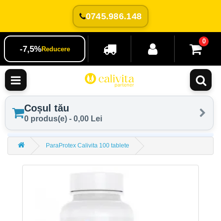
0745.986.148
0
-7,5%
Reducere
Coșul tău
0 produs(e) - 0,00 Lei
ParaProtex Calivita 100 tablete