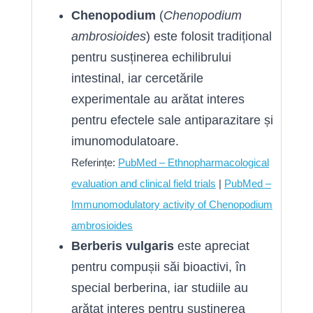
Chenopodium
(
Chenopodium
ambrosioides
) este folosit tradițional
pentru susținerea echilibrului
intestinal, iar cercetările
experimentale au arătat interes
pentru efectele sale antiparazitare și
imunomodulatoare.
Referințe:
PubMed – Ethnopharmacological
evaluation and clinical field trials
|
PubMed –
Immunomodulatory activity of Chenopodium
ambrosioides
Berberis vulgaris
este apreciat
pentru compușii săi bioactivi, în
special berberina, iar studiile au
arătat interes pentru susținerea