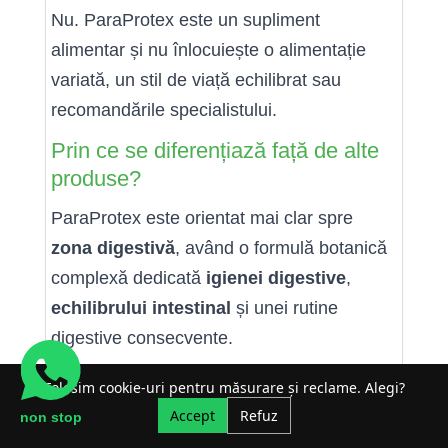
Nu. ParaProtex este un supliment
alimentar și nu înlocuiește o alimentație
variată, un stil de viață echilibrat sau
recomandările specialistului.
Prin ce se diferențiază față de alte
produse?
ParaProtex este orientat mai clar spre
zona digestivă
, având o formulă botanică
complexă dedicată
igienei digestive
,
echilibrului intestinal
și unei rutine
digestive consecvente.
Folosim cookie-uri pentru măsurare și reclame. Alegi?
Accept
Refuz
non stop
Informații suplimentare despre