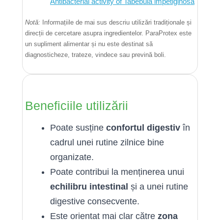
Antibacterial activity of Tabebuia impetiginosa
Notă:
Informațiile de mai sus descriu utilizări tradiționale și
direcții de cercetare asupra ingredientelor. ParaProtex este
un supliment alimentar și nu este destinat să
diagnosticheze, trateze, vindece sau prevină boli.
Beneficiile utilizării
Poate susține
confortul digestiv
în
cadrul unei rutine zilnice bine
organizate.
Poate contribui la menținerea unui
echilibru intestinal
și a unei rutine
digestive consecvente.
Este orientat mai clar către
zona