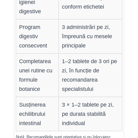
igienei
conform etichetei
digestive
Program
3 administrări pe zi,
digestiv
împreună cu mesele
consecvent
principale
Completarea
1–2 tablete de 3 ori pe
unei rutine cu
zi, în funcție de
formule
recomandarea
botanice
specialistului
Susținerea
3 × 1–2 tablete pe zi,
echilibrului
pe durata stabilită
intestinal
individual
Notă:
Recomandările sunt orientative și nu înlocuiesc