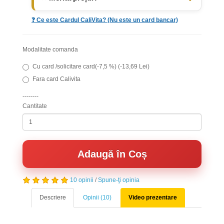
❓ Ce este Cardul CaliVita? (Nu este un card bancar)
Modalitate comanda
Cu card /solicitare card(-7,5 %) (-13,69 Lei)
Fara card Calivita
--------
Cantitate
Adaugă în Coș
10 opinii
/
Spune-ţi opinia
Descriere
Opinii (10)
Video prezentare