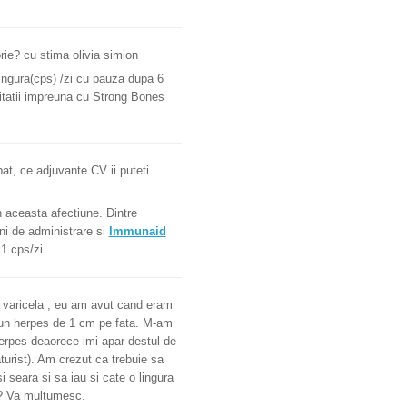
ie? cu stima olivia simion
ingura(cps) /zi cu pauza dupa 6
itatii impreuna cu Strong Bones
at, ce adjuvante CV ii puteti
 in aceasta afectiune. Dintre
ni de administrare si
Immunaid
1 cps/zi.
t varicela , eu am avut cand eram
ut un herpes de 1 cm pe fata. M-am
herpes deaorece imi apar destul de
turist). Am crezut ca trebuie sa
 seara si sa iau si cate o lingura
a ? Va multumesc.