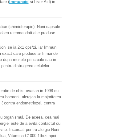
tare (
Immunaid
si Liver Aid) in
ice (chimioterapie): Noni capsule
u daca recomandati alte produse
Noni se ia 2x1 cps/zi, iar Immun
exact care produse ar fi mai de
re dupa mesele principale sau in
 pentru distrugerea celulelor
ratie de chist ovarian in 1998 cu
cu hormoni; alergica la majoritatea
 ( contra endometriozei, contra
 cu organismul. De aceea, cea mai
rgiei este de a evita contactul cu
vite. Incercati pentru alergie Noni
elua, Vitamina C1000 1tb/zi apoi