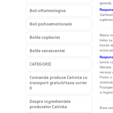
general),
Boli oftalmologice
Raspun
Samburex 
suplimen
Boli psihoemotionale
Mama mea,
Bolile copilariei
trebui sa
functie d
Bolile senescentei
exista pe
Raspun
luminii c
CATEGORII
Netratat,
necesar d
Comanda produse Calivita cu
Pentru o 
transport gratuit/taxa curier
sistemulu
0
Postopera
si Argini
Despre ingredientele
produselor Calivita
Buna sea