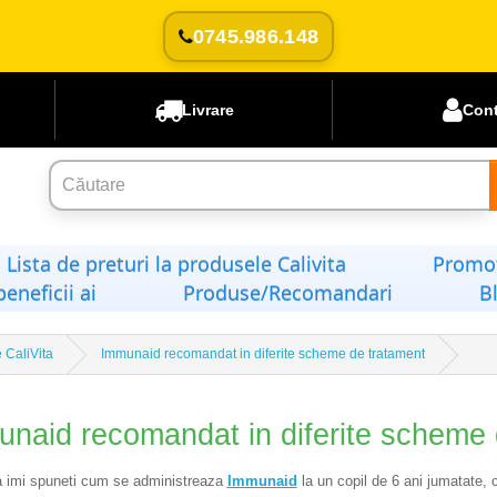
0745.986.148
Livrare
Con
Lista de preturi la produsele Calivita
Promoț
beneficii ai
Produse/Recomandari
B
 CaliVita
Immunaid recomandat in diferite scheme de tratament
naid recomandat in diferite scheme 
a imi spuneti cum se administreaza
Immunaid
la un copil de 6 ani jumatate, c