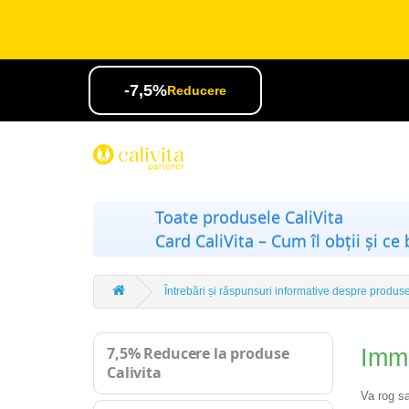
-7,5%
Reducere
Toate produsele CaliVita
Card CaliVita – Cum îl obții și ce 
Întrebări și răspunsuri informative despre produse
7,5% Reducere la produse
Immu
Calivita
Va rog s