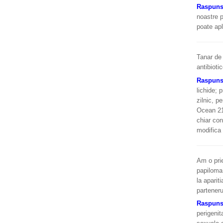
Raspun
noastre p
poate apli
Tanar de 
antibiot
Raspun
lichide; 
zilnic, p
Ocean 21 
chiar con
modifica
Am o prie
papiloma 
la aparit
parteneru
Raspun
perigenit