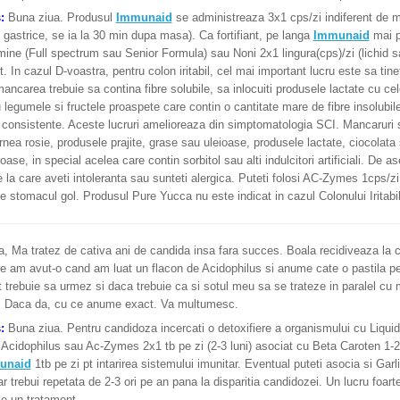
s:
Buna ziua. Produsul
Immunaid
se administreaza 3x1 cps/zi indiferent de 
gastrice, se ia la 30 min dupa masa). Ca fortifiant, pe langa
Immunaid
mai p
mine (Full spectrum sau Senior Formula) sau Noni 2x1 lingura(cps)/zi (lichid s
t. In cazul D-voastra, pentru colon iritabil, cel mai important lucru este sa tinet
ncarea trebuie sa contina fibre solubile, sa inlocuiti produsele lactate cu cel
 legumele si fructele proaspete care contin o cantitate mare de fibre insolubile
 consistente. Aceste lucruri amelioreaza din simptomatologia SCI. Mancaruri s
rnea rosie, produsele prajite, grase sau uleioase, produsele lactate, ciocolata 
ase, in special acelea care contin sorbitol sau alti indulcitori artificiali. De a
 la care aveti intoleranta sau sunteti alergica. Puteti folosi AC-Zymes 1cps/z
e stomacul gol. Produsul Pure Yucca nu este indicat in cazul Colonului Iritabil
, Ma tratez de cativa ani de candida insa fara succes. Boala recidiveaza la 
e am avut-o cand am luat un flacon de Acidophilus si anume cate o pastila pe
 trebuie sa urmez si daca trebuie ca si sotul meu sa se trateze in paralel cu 
 Daca da, cu ce anume exact. Va multumesc.
s:
Buna ziua. Pentru candidoza incercati o detoxifiere a organismului cu Liquid 
Acidophilus sau Ac-Zymes 2x1 tb pe zi (2-3 luni) asociat cu Beta Caroten 1-2 t
unaid
1tb pe zi pt intarirea sistemului imunitar. Eventual puteti asocia si Ga
 trebui repetata de 2-3 ori pe an pana la disparitia candidozei. Un lucru foart
e un tratament.