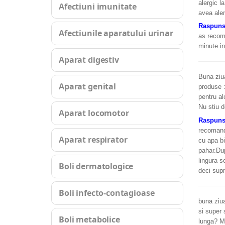
alergic l
Afectiuni imunitate
avea aler
Raspuns
Afectiunile aparatului urinar
as recoma
minute i
Aparat digestiv
Buna ziua
Aparat genital
produse :
pentru al
Nu stiu d
Aparat locomotor
Raspun
recomand 
Aparat respirator
cu apa bi
pahar.Dup
lingura s
Boli dermatologice
deci supr
Boli infecto-contagioase
buna ziua
si super 
Boli metabolice
lunga? M-