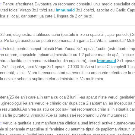
s:
Pentru afectiunea D-voastra va recomand consultul unui medic specialist de
uteti folosi Virago 3x1 tb/zi sau
Immunaid
3x1 cps/zi, asociat cu Garlic Cap
ca si local, dar puteti lua cate 1 lingura de 2 ori pe zi.
23 ani, diagnostic: stafilococ auriu (pustule in zona spatelui , apar periodic).
ice. Pe langa acestea ce puteti recomanda din gama CaliVita si conduita? Mul
s:
Folositi pentru inceput folositi Pure Yucca 3x1 cps/zi 1cutie (este foarte i
prin urmare, capsulele trebuie administrate cu 1-2 pahare mari de apă. Trebuie
entru a facilita eliminarea reziduurilor din organism), apoi
Immunaid
3x1 cps/zi
2x2 linguri/zi, apoi Virago 3x1 cps/zi, C1000 1tb/zi si Liquid Chlorophyll 1 lin
centrată, zilnic. V-am fi recunoscatori sa reveniti cu amanunte referitoare la ev
 la nevoie schema suplimentelor administrate. Va multumim.
tena(25 de ani) careia,in urma cu cca 2 luni ,i-au aparut niste veruci genitale(
,ginecologul i-a ars verucile chimic dar dupa cca 2 saptamani au inceput sa 
ia rezultatului.As vrea sa stiu ce pot sa-i mai recomanda chiar si in situatia ca
l sa fie purtatorul virusului?Ce-as putea sa-i recomand lui?Va multumesc!
s:
Verucile genitale sunt manifestarea clinica a unei infectii active cutaneo-muc
ale si perianale masculine si feminine cu anumite tipuri de papiloma virusuri