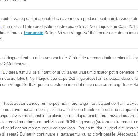
 puteti va rog sa imi spuneti daca avem ceva produse pentru rinita vasomotor
s:
Buna ziua. Dintre produsele noastre poate folosi Noni Liquid sau Caps 2x1 l
dministrare si
Immunaid
3x1cps/zi sau Virago 3x1tb/zi pentru cresterea imun
i.
ani diagnosticat cu rinita vasomotorie. Alaturi de recomandarile medicului alop
da? Multumesc.
s:
Evitarea fumului si a iritantilor si utilizarea unui umidificator pot fi benefice
 noastre folositi Noni Liquid sau Caps 2x1 lingura(cps) /zi cu pauza dupa 6 lu
 sau Virago 3x1tb/zi pentru cresterea imunitatii impreuna cu Strong Bones 4x
m facut zoster varicos, un herpes mai mare langa nas, baiatul de 4 ani a avu
ita nu a avut aceasta boala, nici nu a luat de la fratele ei in schimb i-a apar
 unguent zovirax si pastile aciclovir. La o zi dupa aparitie, eu crezand ca am 
ales cand mi-e frig), am achizitionat NONI si ginseng (vroiam un tratament na
guri pe zi dar acuma am vazut ca este local. Pot sa-mi dau si local dimineata si
 si seara? Eu iau in continuare si tratamentul cu aciclovir pastile. Afecteaz