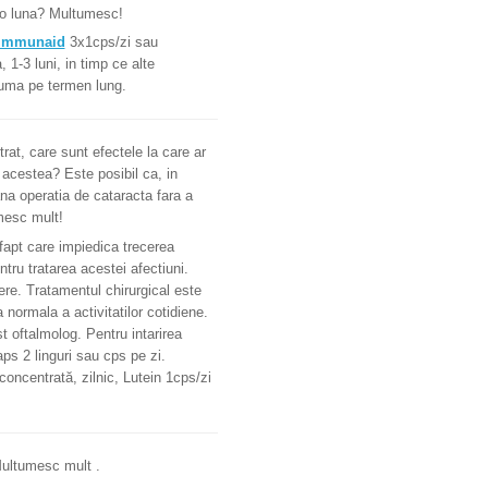
r o luna? Multumesc!
Immunaid
3x1cps/zi sau
1-3 luni, in timp ce alte
suma pe termen lung.
at, care sunt efectele la care ar
a acestea? Este posibil ca, in
na operatia de cataracta fara a
mesc mult!
 fapt care impiedica trecerea
ntru tratarea acestei afectiuni.
ere. Tratamentul chirurgical este
 normala a activitatilor cotidiene.
 oftalmolog. Pentru intarirea
ps 2 linguri sau cps pe zi.
concentrată, zilnic, Lutein 1cps/zi
Multumesc mult .