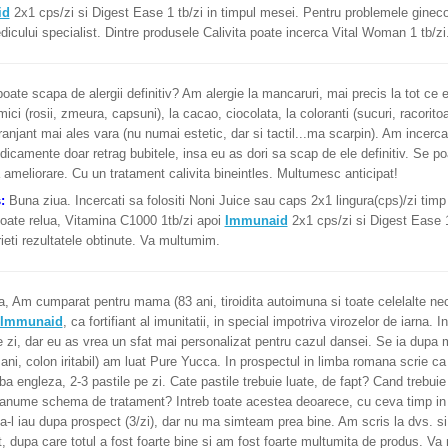
id
2x1 cps/zi si Digest Ease 1 tb/zi in timpul mesei. Pentru problemele gine
dicului specialist. Dintre produsele Calivita poate incerca Vital Woman 1 tb/zi
ate scapa de alergii definitiv? Am alergie la mancaruri, mai precis la tot ce e
ici (rosii, zmeura, capsuni), la cacao, ciocolata, la coloranti (sucuri, racoritoa
ranjant mai ales vara (nu numai estetic, dar si tactil...ma scarpin). Am incerca
icamente doar retrag bubitele, insa eu as dori sa scap de ele definitiv. Se p
ameliorare. Cu un tratament calivita bineintles. Multumesc anticipat!
s:
Buna ziua. Incercati sa folositi Noni Juice sau caps 2x1 lingura(cps)/zi timp 
oate relua, Vitamina C1000 1tb/zi apoi
Immunaid
2x1 cps/zi si Digest Ease 1
ieti rezultatele obtinute. Va multumim.
, Am cumparat pentru mama (83 ani, tiroidita autoimuna si toate celelalte nec
Immunaid
, ca fortifiant al imunitatii, in special impotriva virozelor de iarna. 
e zi, dar eu as vrea un sfat mai personalizat pentru cazul dansei. Se ia dup
ani, colon iritabil) am luat Pure Yucca. In prospectul in limba romana scrie ca t
mba engleza, 2-3 pastile pe zi. Cate pastile trebuie luate, de fapt? Cand trebu
 anume schema de tratament? Intreb toate acestea deoarece, cu ceva timp i
a-l iau dupa prospect (3/zi), dar nu ma simteam prea bine. Am scris la dvs. s
, dupa care totul a fost foarte bine si am fost foarte multumita de produs. V