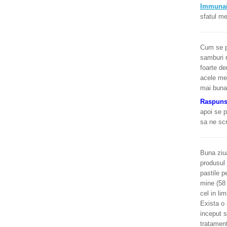
Immuna
sfatul me
Cum se po
samburi m
foarte de
acele med
mai buna 
Raspun
apoi se p
sa ne scr
Buna ziua
produsul
pastile p
mine (58 
cel in li
Exista o
inceput s
tratament