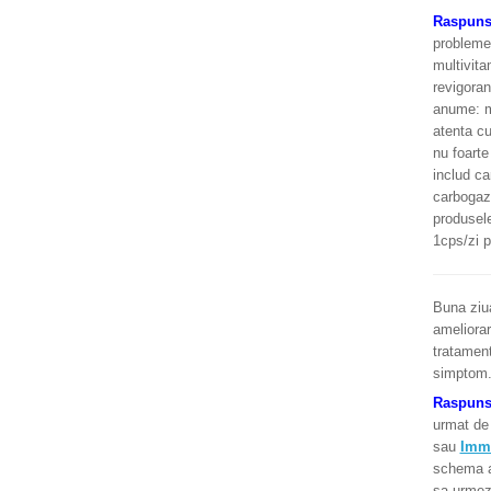
Raspun
probleme 
multivita
revigoran
anume: ma
atenta cu
nu foarte
includ ca
carbogazo
produsele
1cps/zi p
Buna ziua
ameliorar
tratament
simptom.
Raspun
urmat de 
sau
Imm
schema ar
sa urmez