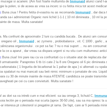
a mucegai si acarieni. (Am fost foarte multumita de
Immunaid
atunci cand l-am
gie la polen, si de aceea as vrea sa incerc si cu fetita mica tot acest medi
:
Buna ziua ! Pentru fetita d-voastra nu as recomanda
Immunaid
, dar daca t
nda sa-i administrati Organic noni lichid 1-1-1 ( 10 ml dimineata , 10 ml la pr
nainte de masa. Multa sanatate!
. Ma confrunt de aproximativ 2 luni cu candida bucala . De atunci am consum
 oregano oil ,
Immunaid
, ac zymens , probiobalance , vit. C 1000 , garlic , 
calinizarea organismului . ce pot sa fac ? nu o mai suport ... nu am consumat 
e la ce a aparut , dar vreau sa dispara urgent si nu stiu cum multumesc antici
s:
Buna ziua! Imi pare rau ca va confruntati cu o situatie atat de neplacuta da
urmatoarele: Paraprotex 6 tb /zi cate 2 la 8 ore Oregano oil 6 pic dimineata s
carbonatata ( 1 lingurita de bicarbonat la 1 pahar de apa ) si alternati cu spal
a spalaturi nu mai mancati sau beti nimic minimum o jumatate de ora. Liquid c
eara cu 30 de minute inainte de masa ATENTIE candidoza se poate transmite p
avegheati pe cei cu care convietuiti. Multa sanatate !
! as dori sa va intreb cum e mai eficient: sa iau omega 3, lichuid C,
Immuna
soia lecitin pe o perioada mai scurta (aprox 30-50 zile), sau sa ma opresc la
ar interesa pt colesterol si pregatire pt iarna. De fapt, care ar fi perioada min