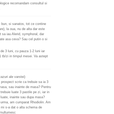
cologice recomandam consultul si
.
 bun, si sanatos, tot ce contine
re), la oua, nu de alta dar este
t sa iau Alerid, symphoral, dar
oate asa ceva? Sau cel putin o si
de 3 luni, cu pauza 1-2 luni iar
 tb/zi in timpul mesei. Va astept
azuri ale varstei)
In prospect scrie ca trebuie sa ia 3
a masa, sau inainte de masa? Pentru
rebuie luate 3 pastile pe zi, iar in
ie luate, inainte sau dupa masa?
n urma, am cumparat Rhodiolin. Am
i mi s-a dat o alta schema de
a multumesc