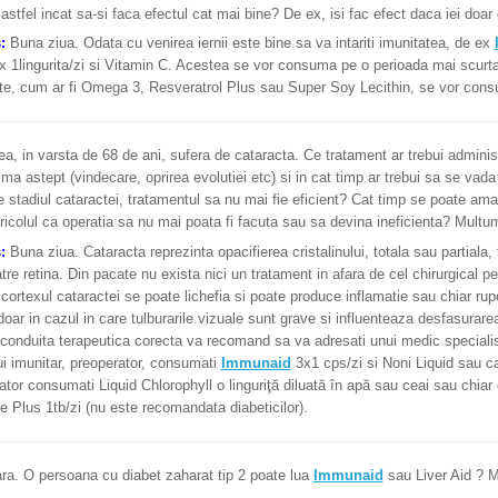
 astfel incat sa-si faca efectul cat mai bine? De ex, isi fac efect daca iei doa
s:
Buna ziua. Odata cu venirea iernii este bine sa va intariti imunitatea, de ex
1lingurita/zi si Vitamin C. Acestea se vor consuma pe o perioada mai scurta, 
te, cum ar fi Omega 3, Resveratrol Plus sau Super Soy Lecithin, se vor con
 in varsta de 68 de ani, sufera de cataracta. Ce tratament ar trebui administr
 ma astept (vindecare, oprirea evolutiei etc) si in cat timp ar trebui sa se vad
e stadiul cataractei, tratamentul sa nu mai fie eficient? Cat timp se poate ama
ricolul ca operatia sa nu mai poata fi facuta sau sa devina ineficienta? Multu
s:
Buna ziua. Cataracta reprezinta opacifierea cristalinului, totala sau partiala,
atre retina. Din pacate nu exista nici un tratament in afara de cel chirurgical pe
 cortexul cataractei se poate lichefia si poate produce inflamatie sau chiar rup
oar in cazul in care tulburarile vizuale sunt grave si influenteaza desfasurarea
conduita terapeutica corecta va recomand sa va adresati unui medic specialist
i imunitar, preoperator, consumati
Immunaid
3x1 cps/zi si Noni Liquid sau ca
tor consumati Liquid Chlorophyll o linguriţă diluată în apă sau ceai sau chiar 
ne Plus 1tb/zi (nu este recomandata diabeticilor).
ra. O persoana cu diabet zaharat tip 2 poate lua
Immunaid
sau Liver Aid ? 