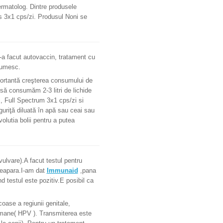
rmatolog. Dintre produsele
s 3x1 cps/zi. Produsul Noni se
S-a facut autovaccin, tratament cu
tumesc.
mportantă creşterea consumului de
 să consumăm 2-3 litri de lichide
, Full Spectrum 3x1 cps/zi si
guriţă diluată în apă sau ceai sau
olutia bolii pentru a putea
vulvare).A facut testul pentru
reapara.I-am dat
Immunaid
,pana
nd testul este pozitiv.E posibil ca
oase a regiunii genitale,
 umane( HPV ). Transmiterea este