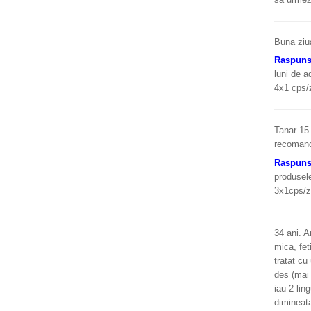
Buna ziua
Raspun
luni de a
4x1 cps/z
Tanar 15 
recoman
Raspun
produsele
3x1cps/zi
34 ani. A
mica, fet
tratat cu
des (mai 
iau 2 lin
dimineata