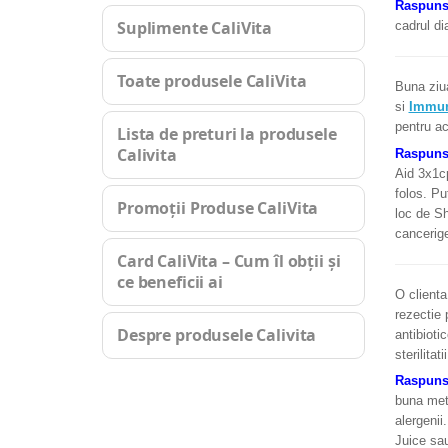
Raspun
Suplimente CaliVita
cadrul di
Toate produsele CaliVita
Buna ziua
si
Immun
pentru a
Lista de preturi la produsele
Calivita
Raspun
Aid 3x1c
folos. Pu
Promoții Produse CaliVita
loc de Sh
cancerig
Card CaliVita – Cum îl obții și
ce beneficii ai
O clienta
rezectie 
Despre produsele Calivita
antibioti
sterilitat
Raspun
buna meto
alergenii
Juice sau