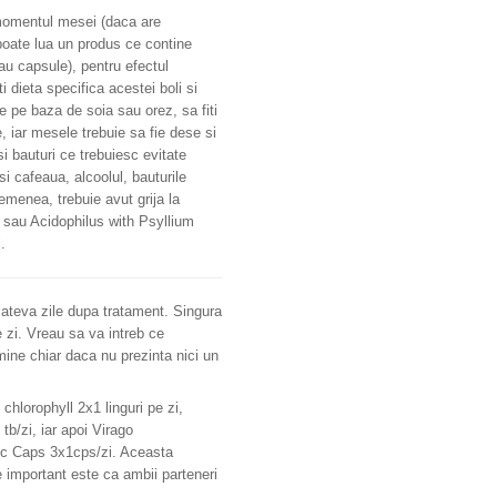
momentul mesei (daca are
oate lua un produs ce contine
au capsule), pentru efectul
i dieta specifica acestei boli si
e pe baza de soia sau orez, sa fiti
, iar mesele trebuie sa fie dese si
i bauturi ce trebuiesc evitate
si cafeaua, alcoolul, bauturile
semenea, trebuie avut grija la
i sau Acidophilus with Psyllium
.
cateva zile dupa tratament. Singura
 zi. Vreau sa va intreb ce
mine chiar daca nu prezinta nici un
chlorophyll 2x1 linguri pe zi,
b/zi, iar apoi Virago
rlic Caps 3x1cps/zi. Aceasta
e important este ca ambii parteneri