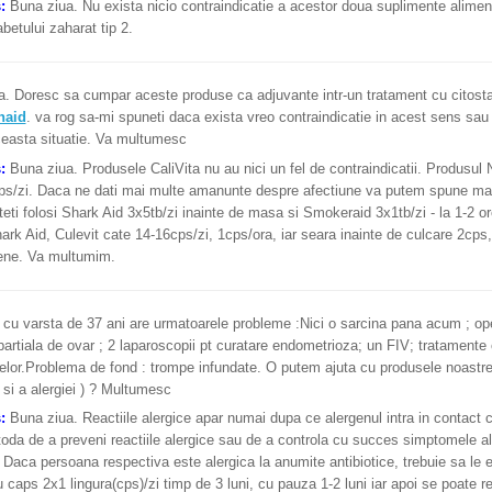
s:
Buna ziua. Nu exista nicio contraindicatie a acestor doua suplimente alimen
abetului zaharat tip 2.
. Doresc sa cumpar aceste produse ca adjuvante intr-un tratament cu citostat
aid
. va rog sa-mi spuneti daca exista vreo contraindicatie in acest sens sa
ceasta situatie. Va multumesc
s:
Buna ziua. Produsele CaliVita nu au nici un fel de contraindicatii. Produsul 
ps/zi. Daca ne dati mai multe amanunte despre afectiune va putem spune mai 
teti folosi Shark Aid 3x5tb/zi inainte de masa si Smokeraid 3x1tb/zi - la 1-2 o
ark Aid, Culevit cate 14-16cps/zi, 1cps/ora, iar seara inainte de culcare 2cps,
ene. Va multumim.
 cu varsta de 37 ani are urmatoarele probleme :Nici o sarcina pana acum ; ope
partiala de ovar ; 2 laparoscopii pt curatare endometrioza; un FIV; tratamente 
celor.Problema de fond : trompe infundate. O putem ajuta cu produsele noastre
ii si a alergiei ) ? Multumesc
s:
Buna ziua. Reactiile alergice apar numai dupa ce alergenul intra in contact
da de a preveni reactiile alergice sau de a controla cu succes simptomele ale
. Daca persoana respectiva este alergica la anumite antibiotice, trebuie sa le e
 caps 2x1 lingura(cps)/zi timp de 3 luni, cu pauza 1-2 luni iar apoi se poate r