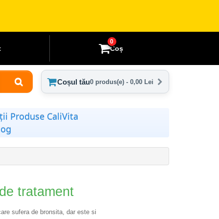
0
t
Coș
Coșul tău
0 produs(e) - 0,00 Lei
ii Produse CaliVita
log
de tratament
are sufera de bronsita, dar este si