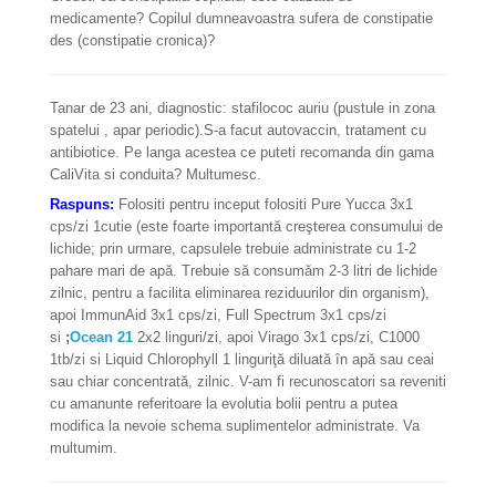
medicamente? Copilul dumneavoastra sufera de constipatie
des (constipatie cronica)?
Tanar de 23 ani, diagnostic: stafilococ auriu (pustule in zona
spatelui , apar periodic).S-a facut autovaccin, tratament cu
antibiotice. Pe langa acestea ce puteti recomanda din gama
CaliVita si conduita? Multumesc.
Raspuns:
Folositi pentru inceput folositi Pure Yucca 3x1
cps/zi 1cutie (este foarte importantă creşterea consumului de
lichide; prin urmare, capsulele trebuie administrate cu 1-2
pahare mari de apă. Trebuie să consumăm 2-3 litri de lichide
zilnic, pentru a facilita eliminarea reziduurilor din organism),
apoi ImmunAid 3x1 cps/zi, Full Spectrum 3x1 cps/zi
si
;
Ocean 21
2x2 linguri/zi, apoi Virago 3x1 cps/zi, C1000
1tb/zi si Liquid Chlorophyll 1 linguriţă diluată în apă sau ceai
sau chiar concentrată, zilnic. V-am fi recunoscatori sa reveniti
cu amanunte referitoare la evolutia bolii pentru a putea
modifica la nevoie schema suplimentelor administrate. Va
multumim.