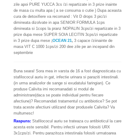
zile apoi PURE YUCCA 3cs /zi repartizate in 3 prize inainte
de masa cu multa apa ( a se consuma o cutie ) Dupa aceasta
cura de detoxifiere va recomand : Vit D drops 3 pic/zi
dimineata dizolvate in apa SENIOR FORMULA 1cps
dimineata si 1cops la pranz NOPALIN 3cps/zi repartizate in 3
prize dupa mese SUPER SOIA LECITIN 3cps/zi repartizate
in 3 prize dupa mese
;
OCEAN 21
,
3 capace /ziinainte de
masa VIT C 1000 1cps/zi 200 dee zile pe an incepand din
septembrie
Buna seara! Sora mea in varsta de 16 a fost diagnosticata cu
stafilococul auriu in gat, infectie urinara si paraziti intestinali.
(in urma analizelor de sange si exudatului faringian). Ce
produse Calivita imi recomanadati si modul de
administrare(daca se poate individual pentru fiecare
afectiune)? Recomandati tratamentul cu antibiotice? Se pot
trata aceste afectiuni utilizand doar produsele Calivita? Va
multumesc!
Raspuns:
Stafilococul auriu se trateaza cu antibioticul la care
acesta este sensibil. Pentru infectii urinare folositi URX
3x1cps/zi. Pentru parazitoza intestinala folositi urmatoarea