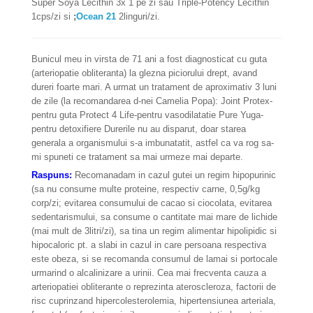
Super Soya Lecithin 3x 1 pe zi sau Triple-Potency Lecithin
1cps/zi si
;
Ocean 21
2linguri/zi.
Bunicul meu in virsta de 71 ani a fost diagnosticat cu guta
(arteriopatie obliteranta) la glezna piciorului drept, avand
dureri foarte mari. A urmat un tratament de aproximativ 3 luni
de zile (la recomandarea d-nei Camelia Popa): Joint Protex-
pentru guta Protect 4 Life-pentru vasodilatatie Pure Yuga-
pentru detoxifiere Durerile nu au disparut, doar starea
generala a organismului s-a imbunatatit, astfel ca va rog sa-
mi spuneti ce tratament sa mai urmeze mai departe.
Raspuns:
Recomanadam in cazul gutei un regim hipopurinic
(sa nu consume multe proteine, respectiv carne, 0,5g/kg
corp/zi; evitarea consumului de cacao si ciocolata, evitarea
sedentarismului, sa consume o cantitate mai mare de lichide
(mai mult de 3litri/zi), sa tina un regim alimentar hipolipidic si
hipocaloric pt. a slabi in cazul in care persoana respectiva
este obeza, si se recomanda consumul de lamai si portocale
urmarind o alcalinizare a urinii. Cea mai frecventa cauza a
arteriopatiei obliterante o reprezinta ateroscleroza, factorii de
risc cuprinzand hipercolesterolemia, hipertensiunea arteriala,