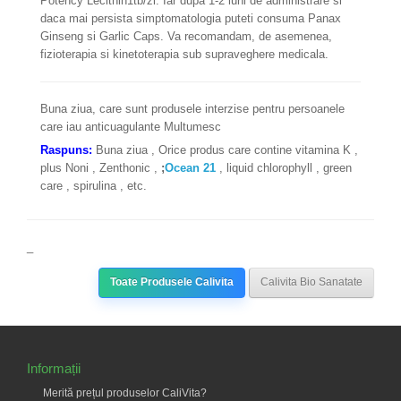
Potency Lecithin1tb/zi. Iar dupa 1-2 luni de administrare si
daca mai persista simptomatologia puteti consuma Panax
Ginseng si Garlic Caps. Va recomandam, de asemenea,
fizioterapia si kinetoterapia sub supraveghere medicala.
Buna ziua, care sunt produsele interzise pentru persoanele
care iau anticuagulante Multumesc
Raspuns:
Buna ziua , Orice produs care contine vitamina K ,
plus Noni , Zenthonic ,
;
Ocean 21
, liquid chlorophyll , green
care , spirulina , etc.
_
Toate Produsele Calivita
Calivita Bio Sanatate
Informații
Merită prețul produselor CaliVita?