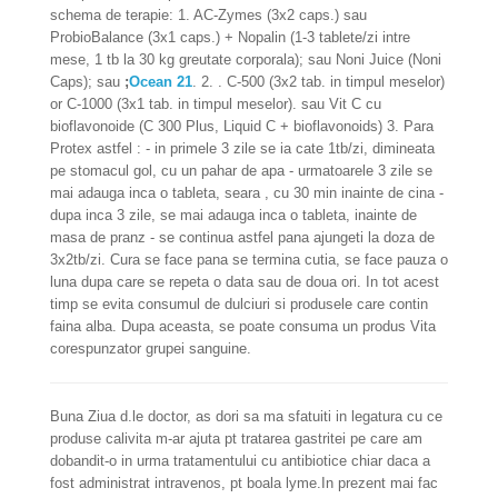
schema de terapie: 1. AC-Zymes (3x2 caps.) sau
ProbioBalance (3x1 caps.) + Nopalin (1-3 tablete/zi intre
mese, 1 tb la 30 kg greutate corporala); sau Noni Juice (Noni
Caps); sau
;
Ocean 21
. 2. . C-500 (3х2 tab. in timpul meselor)
or C-1000 (3х1 tab. in timpul meselor). sau Vit C cu
bioflavonoide (C 300 Plus, Liquid C + bioflavonoids) 3. Para
Protex astfel : - in primele 3 zile se ia cate 1tb/zi, dimineata
pe stomacul gol, cu un pahar de apa - urmatoarele 3 zile se
mai adauga inca o tableta, seara , cu 30 min inainte de cina -
dupa inca 3 zile, se mai adauga inca o tableta, inainte de
masa de pranz - se continua astfel pana ajungeti la doza de
3x2tb/zi. Cura se face pana se termina cutia, se face pauza o
luna dupa care se repeta o data sau de doua ori. In tot acest
timp se evita consumul de dulciuri si produsele care contin
faina alba. Dupa aceasta, se poate consuma un produs Vita
corespunzator grupei sanguine.
Buna Ziua d.le doctor, as dori sa ma sfatuiti in legatura cu ce
produse calivita m-ar ajuta pt tratarea gastritei pe care am
dobandit-o in urma tratamentului cu antibiotice chiar daca a
fost administrat intravenos, pt boala lyme.In prezent mai fac