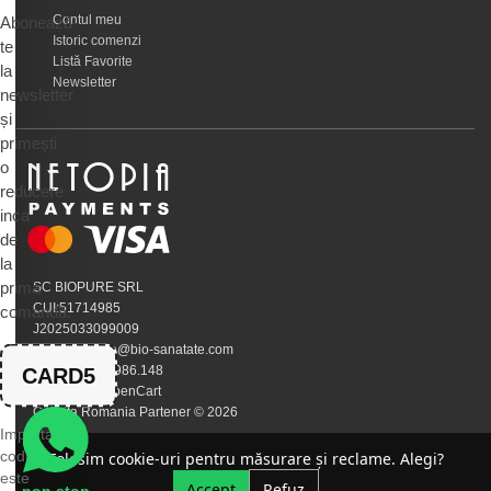
Contul meu
Abonează-
Istoric comenzi
te
Listă Favorite
la
Newsletter
newsletter
și
primești
o
reducere
inca
de
la
prima
SC BIOPURE SRL
CUI:51714985
comandă.
J2025033099009
EMAIL:calivita@bio-sanatate.com
Telefon:0745.986.148
CARD5
Susținut de OpenCart
Calivita Romania Partener © 2026
Important:
codul
Folosim cookie-uri pentru măsurare și reclame. Alegi?
este
Accept
Refuz