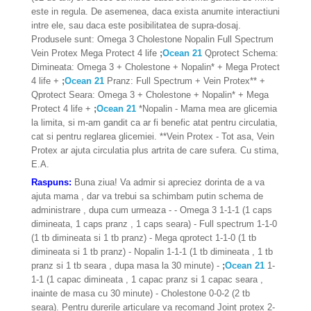
este in regula. De asemenea, daca exista anumite interactiuni
intre ele, sau daca este posibilitatea de supra-dosaj.
Produsele sunt: Omega 3 Cholestone Nopalin Full Spectrum
Vein Protex Mega Protect 4 life
;
Ocean 21
Qprotect Schema:
Dimineata: Omega 3 + Cholestone + Nopalin* + Mega Protect
4 life +
;
Ocean 21
Pranz: Full Spectrum + Vein Protex** +
Qprotect Seara: Omega 3 + Cholestone + Nopalin* + Mega
Protect 4 life +
;
Ocean 21
*Nopalin - Mama mea are glicemia
la limita, si m-am gandit ca ar fi benefic atat pentru circulatia,
cat si pentru reglarea glicemiei. **Vein Protex - Tot asa, Vein
Protex ar ajuta circulatia plus artrita de care sufera. Cu stima,
E.A.
Raspuns:
Buna ziua! Va admir si apreciez dorinta de a va
ajuta mama , dar va trebui sa schimbam putin schema de
administrare , dupa cum urmeaza - - Omega 3 1-1-1 (1 caps
dimineata, 1 caps pranz , 1 caps seara) - Full spectrum 1-1-0
(1 tb dimineata si 1 tb pranz) - Mega qprotect 1-1-0 (1 tb
dimineata si 1 tb pranz) - Nopalin 1-1-1 (1 tb dimineata , 1 tb
pranz si 1 tb seara , dupa masa la 30 minute) -
;
Ocean 21
1-
1-1 (1 capac dimineata , 1 capac pranz si 1 capac seara ,
inainte de masa cu 30 minute) - Cholestone 0-0-2 (2 tb
seara). Pentru durerile articulare va recomand Joint protex 2-