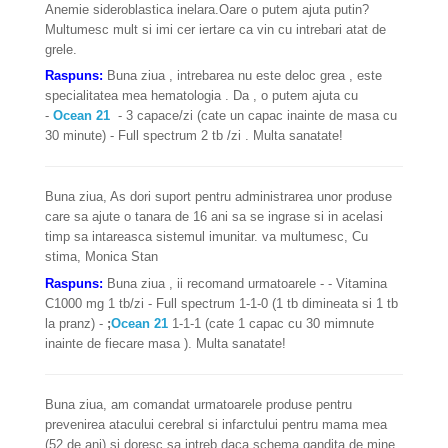
Anemie sideroblastica inelara.Oare o putem ajuta putin?
Multumesc mult si imi cer iertare ca vin cu intrebari atat de
grele.
Raspuns:
Buna ziua , intrebarea nu este deloc grea , este
specialitatea mea hematologia . Da , o putem ajuta cu
-
Ocean 21
- 3 capace/zi (cate un capac inainte de masa cu
30 minute) - Full spectrum 2 tb /zi . Multa sanatate!
Buna ziua, As dori suport pentru administrarea unor produse
care sa ajute o tanara de 16 ani sa se ingrase si in acelasi
timp sa intareasca sistemul imunitar. va multumesc, Cu
stima, Monica Stan
Raspuns:
Buna ziua , ii recomand urmatoarele - - Vitamina
C1000 mg 1 tb/zi - Full spectrum 1-1-0 (1 tb dimineata si 1 tb
la pranz) -
;
Ocean 21
1-1-1 (cate 1 capac cu 30 mimnute
inainte de fiecare masa ). Multa sanatate!
Buna ziua, am comandat urmatoarele produse pentru
prevenirea atacului cerebral si infarctului pentru mama mea
(52 de ani) si doresc sa intreb daca schema gandita de mine