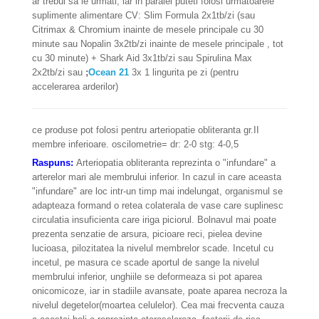
ar trebui sa le urmati, iar in paralel puteti folosi urmatoarele
suplimente alimentare CV: Slim Formula 2x1tb/zi (sau
Citrimax & Chromium inainte de mesele principale cu 30
minute sau Nopalin 3x2tb/zi inainte de mesele principale , tot
cu 30 minute) + Shark Aid 3x1tb/zi sau Spirulina Max
2x2tb/zi sau
;
Ocean 21
3x 1 lingurita pe zi (pentru
accelerarea arderilor)
ce produse pot folosi pentru arteriopatie obliteranta gr.II
membre inferioare. oscilometrie= dr: 2-0 stg: 4-0,5
Raspuns:
Arteriopatia obliteranta reprezinta o "infundare" a
arterelor mari ale membrului inferior. In cazul in care aceasta
"infundare" are loc intr-un timp mai indelungat, organismul se
adapteaza formand o retea colaterala de vase care suplinesc
circulatia insuficienta care iriga piciorul. Bolnavul mai poate
prezenta senzatie de arsura, picioare reci, pielea devine
lucioasa, pilozitatea la nivelul membrelor scade. Incetul cu
incetul, pe masura ce scade aportul de sange la nivelul
membrului inferior, unghiile se deformeaza si pot aparea
onicomicoze, iar in stadiile avansate, poate aparea necroza la
nivelul degetelor(moartea celulelor). Cea mai frecventa cauza