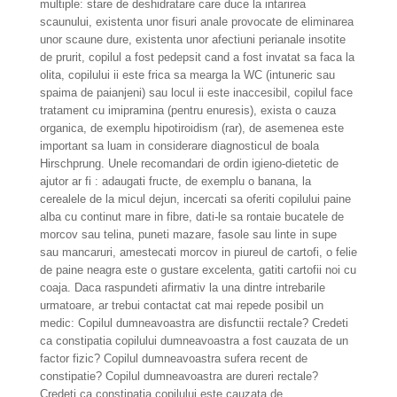
multiple: stare de deshidratare care duce la intarirea
scaunului, existenta unor fisuri anale provocate de eliminarea
unor scaune dure, existenta unor afectiuni perianale insotite
de prurit, copilul a fost pedepsit cand a fost invatat sa faca la
olita, copilului ii este frica sa mearga la WC (intuneric sau
spaima de paianjeni) sau locul ii este inaccesibil, copilul face
tratament cu imipramina (pentru enuresis), exista o cauza
organica, de exemplu hipotiroidism (rar), de asemenea este
important sa luam in considerare diagnosticul de boala
Hirschprung. Unele recomandari de ordin igieno-dietetic de
ajutor ar fi : adaugati fructe, de exemplu o banana, la
cerealele de la micul dejun, incercati sa oferiti copilului paine
alba cu continut mare in fibre, dati-le sa rontaie bucatele de
morcov sau telina, puneti mazare, fasole sau linte in supe
sau mancaruri, amestecati morcov in piureul de cartofi, o felie
de paine neagra este o gustare excelenta, gatiti cartofii noi cu
coaja. Daca raspundeti afirmativ la una dintre intrebarile
urmatoare, ar trebui contactat cat mai repede posibil un
medic: Copilul dumneavoastra are disfunctii rectale? Credeti
ca constipatia copilului dumneavoastra a fost cauzata de un
factor fizic? Copilul dumneavoastra sufera recent de
constipatie? Copilul dumneavoastra are dureri rectale?
Credeti ca constipatia copilului este cauzata de