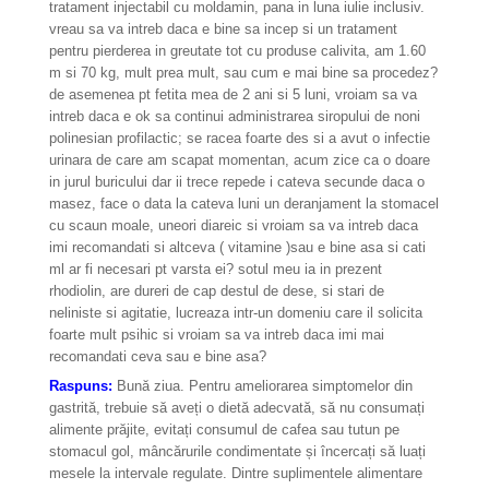
tratament injectabil cu moldamin, pana in luna iulie inclusiv.
vreau sa va intreb daca e bine sa incep si un tratament
pentru pierderea in greutate tot cu produse calivita, am 1.60
m si 70 kg, mult prea mult, sau cum e mai bine sa procedez?
de asemenea pt fetita mea de 2 ani si 5 luni, vroiam sa va
intreb daca e ok sa continui administrarea siropului de noni
polinesian profilactic; se racea foarte des si a avut o infectie
urinara de care am scapat momentan, acum zice ca o doare
in jurul buricului dar ii trece repede i cateva secunde daca o
masez, face o data la cateva luni un deranjament la stomacel
cu scaun moale, uneori diareic si vroiam sa va intreb daca
imi recomandati si altceva ( vitamine )sau e bine asa si cati
ml ar fi necesari pt varsta ei? sotul meu ia in prezent
rhodiolin, are dureri de cap destul de dese, si stari de
neliniste si agitatie, lucreaza intr-un domeniu care il solicita
foarte mult psihic si vroiam sa va intreb daca imi mai
recomandati ceva sau e bine asa?
Raspuns:
Bună ziua. Pentru ameliorarea simptomelor din
gastrită, trebuie să aveți o dietă adecvată, să nu consumați
alimente prăjite, evitați consumul de cafea sau tutun pe
stomacul gol, mâncărurile condimentate și încercați să luați
mesele la intervale regulate. Dintre suplimentele alimentare