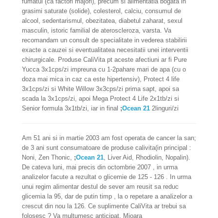
fumatul (ca factori majori), precum si alimentatia bogata in
grasimi saturate (solide), colesterol, calciu, consumul de
alcool, sedentarismul, obezitatea, diabetul zaharat, sexul
masculin, istoric familial de ateroscleroza, varsta. Va
recomandam un consult de specialitate in vederea stabilirii
exacte a cauzei si eventualitatea necesitatii unei interventii
chirurgicale. Produse CaliVita pt aceste afectiuni ar fi Pure
Yucca 3x1cps/zi impreuna cu 1-2pahare mari de apa (cu o
doza mai mica in caz ca este hipertensiv), Protect 4 life
3x1cps/zi si White Willow 3x3cps/zi prima sapt, apoi sa
scada la 3x1cps/zi, apoi Mega Protect 4 Life 2x1tb/zi si
Senior formula 3x1tb/zi, iar in final
;
Ocean 21
2linguri/zi
Am 51 ani si in martie 2003 am fost operata de cancer la san;
de 3 ani sunt consumatoare de produse calivita(in principal :
Noni, Zen Thonic,
;
Ocean 21
, Liver Aid, Rhodiolin, Nopalin).
De cateva luni, mai precis din octombrie 2007 , in urma
analizelor facute a rezultat o glicemie de 125 - 126 . In urma
unui regim alimentar destul de sever am reusit sa reduc
glicemia la 95, dar de putin timp , la o repetare a analizelor a
crescut din nou la 126. Ce suplimente CaliVita ar trebui sa
folosesc ? Va multumesc anticipat, Mioara