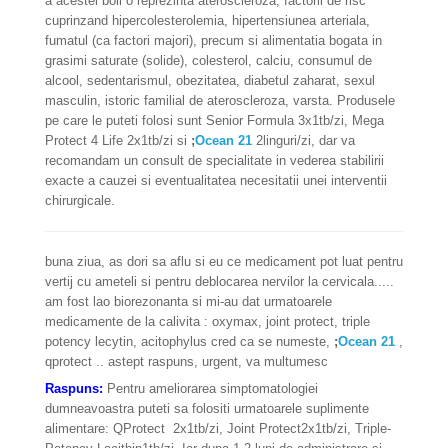
a acestei boli o reprezinta ateroscleroza, factorii de risc
cuprinzand hipercolesterolemia, hipertensiunea arteriala,
fumatul (ca factori majori), precum si alimentatia bogata in
grasimi saturate (solide), colesterol, calciu, consumul de
alcool, sedentarismul, obezitatea, diabetul zaharat, sexul
masculin, istoric familial de ateroscleroza, varsta. Produsele
pe care le puteti folosi sunt Senior Formula 3x1tb/zi, Mega
Protect 4 Life 2x1tb/zi si
;
Ocean 21
2linguri/zi, dar va
recomandam un consult de specialitate in vederea stabilirii
exacte a cauzei si eventualitatea necesitatii unei interventii
chirurgicale.
buna ziua, as dori sa aflu si eu ce medicament pot luat pentru
vertij cu ameteli si pentru deblocarea nervilor la cervicala.....
am fost lao biorezonanta si mi-au dat urmatoarele
medicamente de la calivita : oxymax, joint protect, triple
potency lecytin, acitophylus cred ca se numeste,
;
Ocean 21
,
qprotect .. astept raspuns, urgent, va multumesc
Raspuns:
Pentru ameliorarea simptomatologiei
dumneavoastra puteti sa folositi urmatoarele suplimente
alimentare: QProtect 2x1tb/zi, Joint Protect2x1tb/zi, Triple-