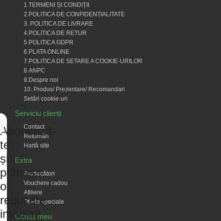
1.TERMENI ȘI CONDIȚII
2.POLITICA DE CONFIDENȚIALITATE
3. POLITICA DE LIVRARE
4.POLITICA DE RETUR
5.POLITICA GDPR
6.PLATA ONLINE
7.POLITICA DE SETARE A COOKIE-URILOR
8.ANPC
9.Despre noi
10. Produs/ Prezentare/ Recomandari
Setări cookie-uri
Serviciu clienți
Contact
Abonează-
Returnări
te
Hartă site
și
Extra
primești
Producători
Vouchere cadou
o
Afiliere
reducere
Oferte speciale
imediat!
Contul meu