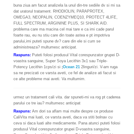
buna ziua am facut analizela la unul din-tre sediile dv si mi sa
dat uratorul tratament. RHODIOLIN, PARAPROTEX,
OMEGA3, NEOPALIN, COENZYMEQ10, PROTECT 4LIFE,
FULL SPECTRUM, ARGININE PLUS, SI SHARK AID.
problema care ma macina cel mai tare e ca imi cade parul
foarte rau, eu nu stiu care din toate astea e pt impotriva
parului,imi puteti spune dv? care din ele si cum se
administreaza? multumesc anticipat.
Raspuns:
Puteti folosi produsul Vital corespunzator grupei D-
voastra sanguine, Super Soya Lecithin 3x1 sau Triple-
Potency Lecithin 1cps/zi si
;
Ocean 21
2linguri/zi. V-am ruga
sa ne precizati ce varsta aveti, ce fel de analize ati facut si
ce alte probleme mai aveti. Va multumim.
urmez un tratament cali vita. dar spuneti-mi va rog pt caderea
parului ce tre iau? multumesc anticipat
Raspuns:
Am dori sa aflam mai multe despre ce produse
CaliVita mai luati, ce varsta aveti, daca va stiti bolnav cu
ceva si daca luati alte medicamente. Pana atunci puteti folosi
produsul Vital corespunzator grupei D-voastra sanguine,