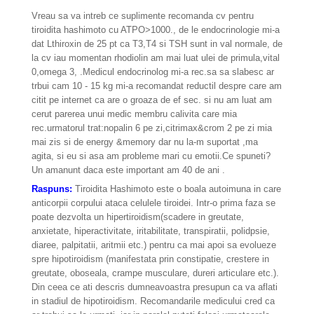
Vreau sa va intreb ce suplimente recomanda cv pentru
tiroidita hashimoto cu ATPO>1000., de le endocrinologie mi-a
dat Lthiroxin de 25 pt ca T3,T4 si TSH sunt in val normale, de
la cv iau momentan rhodiolin am mai luat ulei de primula,vital
0,omega 3, .Medicul endocrinolog mi-a rec.sa sa slabesc ar
trbui cam 10 - 15 kg mi-a recomandat reductil despre care am
citit pe internet ca are o groaza de ef sec. si nu am luat am
cerut parerea unui medic membru calivita care mia
rec.urmatorul trat:nopalin 6 pe zi,citrimax&crom 2 pe zi mia
mai zis si de energy &memory dar nu la-m suportat ,ma
agita, si eu si asa am probleme mari cu emotii.Ce spuneti?
Un amanunt daca este important am 40 de ani .
Raspuns:
Tiroidita Hashimoto este o boala autoimuna in care
anticorpii corpului ataca celulele tiroidei. Intr-o prima faza se
poate dezvolta un hipertiroidism(scadere in greutate,
anxietate, hiperactivitate, iritabilitate, transpiratii, polidpsie,
diaree, palpitatii, aritmii etc.) pentru ca mai apoi sa evolueze
spre hipotiroidism (manifestata prin constipatie, crestere in
greutate, oboseala, crampe musculare, dureri articulare etc.).
Din ceea ce ati descris dumneavoastra presupun ca va aflati
in stadiul de hipotiroidism. Recomandarile medicului cred ca