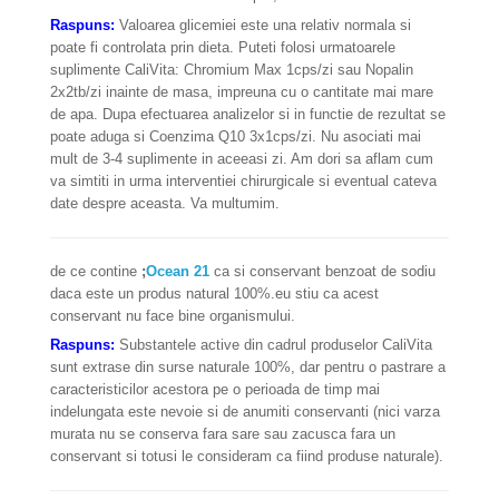
Raspuns:
Valoarea glicemiei este una relativ normala si
poate fi controlata prin dieta. Puteti folosi urmatoarele
suplimente CaliVita: Chromium Max 1cps/zi sau Nopalin
2x2tb/zi inainte de masa, impreuna cu o cantitate mai mare
de apa. Dupa efectuarea analizelor si in functie de rezultat se
poate aduga si Coenzima Q10 3x1cps/zi. Nu asociati mai
mult de 3-4 suplimente in aceeasi zi. Am dori sa aflam cum
va simtiti in urma interventiei chirurgicale si eventual cateva
date despre aceasta. Va multumim.
de ce contine
;
Ocean 21
ca si conservant benzoat de sodiu
daca este un produs natural 100%.eu stiu ca acest
conservant nu face bine organismului.
Raspuns:
Substantele active din cadrul produselor CaliVita
sunt extrase din surse naturale 100%, dar pentru o pastrare a
caracteristicilor acestora pe o perioada de timp mai
indelungata este nevoie si de anumiti conservanti (nici varza
murata nu se conserva fara sare sau zacusca fara un
conservant si totusi le consideram ca fiind produse naturale).