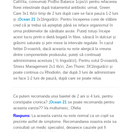
CaliVita, consumați ProBio Balance 1cps/zi pentru refacerea
florei intestinale după tratamentul antibiotic urmat, Green
Care 3x1 tb/zi timp de 2 luni după care se face pauza 1-2 luni
și
;
Ocean 21
2x1lingură/zi. Pentru începerea curei de slăbire
cred că ar trebui să așteptați până se reface organismul în
urma problemelor de sănătate avute. Puteți totuși începe
acest lucru printr-o dietă bogată în fibre, săracă în dulciuri și
grăsimi saturate și prin mese la intervale regulate. În cazul
fetiței D-voastră, dacă aceasta nu este alergică la vreuna
dintre componentele produsului, puteți să continuați
administrarea acestuia ( ½ lingură/zi). Pentru sotul D-voastră,
Stress Management 2x1 tb/zi, Zen Thonic 3X1lingură/zi și
poate continua cu Rhodiolin, dar după 3 luni de administrare
se face 1-2 luni de pauză, după care se poate relua.
Ce putem recomanda unui baietel de 2 ani si 4 luni, pentru
constipatie cronica?
;
Ocean 21
se poate recomanda pentru
aceasta varsta?? Va multumesc, Ofelia
Raspuns:
La aceasta varsta nu este normal ca un copil sa
prezinte astfel de simptome. Recomandarea noastra este sa
consultati un medic specialist, deoarece cauzele pot fi