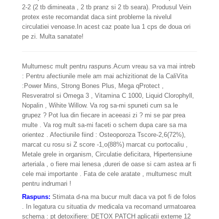
2-2 (2 tb dimineata , 2 tb pranz si 2 tb seara). Produsul Vein
protex este recomandat daca sint probleme la nivelul
circulatiei venoase.In acest caz poate lua 1 cps de doua ori
pe zi. Multa sanatate!
Multumesc mult pentru raspuns.Acum vreau sa va mai intreb
: Pentru afectiunile mele am mai achizitionat de la CaliVita
:Power Mins, Strong Bones Plus, Mega qProtect ,
Resveratrol si Omega 3 , Vitamina C 1000, Liquid Clorophyll,
Nopalin , Wihite Willow. Va rog sa-mi spuneti cum sa le
grupez ? Pot lua din fiecare in aceeasi zi ? mi se par prea
multe . Va rog mult sa-mi faceti o schem dupa care sa ma
orientez . Afectiunile fiind : Osteoporoza Tscore-2,6(72%),
marcat cu rosu si Z score -1,o(88%) marcat cu portocaliu ,
Metale grele in organism, Circulatie deficitara, Hipertensiune
arteriala , o fiere mai lenesa ,dureri de oase si cam astea ar fi
cele mai importante . Fata de cele aratate , multumesc mult
pentru indrumari !
Raspuns:
Stimata d-na ma bucur mult daca va pot fi de folos
. In legatura cu situatia dv medicala va recomand urmatoarea
schema : pt detoxifiere: DETOX PATCH aplicatii externe 12