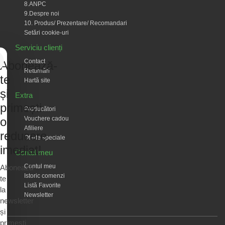
8.ANPC
9.Despre noi
10. Produs/ Prezentare/ Recomandari
Setări cookie-uri
Serviciu clienți
Contact
Abonează-
Returnări
te
Hartă site
și
Extra
primești
Producători
Vouchere cadou
o
Afiliere
reducere
Oferte speciale
imediat!
Contul meu
Contul meu
Abonează-
Istoric comenzi
te
Listă Favorite
la
Newsletter
newsletter
și
primești