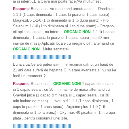
ia si intern.CE altceva mai poate face?Va multumesc.
Raspuns:
Buna ziua! Va recomand urmatoarele - - Rhodiolin
1-1-1 (1 caps dimineata , 1 caps la pranz si 1 caps seara) -
MagneziB6 1-1-0 (1 tb dimineata si 1 tb dupa pranz) - Pro
Selenium 1-1-0 (1 tb dimineata si 1 tb dupa pranz) - Oregano
oil aplicatii locale , nu intern. -
ORGANIC NONI
1-1-1(1 capac
dimineata , 1 capac la pranz si 1 capac seara , cu 30 min
inainte de masa) Aplicatii locale cu oregano oil , alternand cu
ORGANIC NONI
. Multa sanatate!
|||||||||||||||||||||||||||||||||||||||||||||||||||||||||||||||||||
Buna ziua.Ce a-ti putea să-mi mi recomandați pt un băiat de
21 ani care suferă de hepatita C în stare avansată și nu nu i-a
încă un tratament ?
Raspuns:
Buna ziua , -
ORGANIC NONI
1 capac dimineata
si 1 capac seara , cu 30 min inainte de masa alternand cu
Gravital juice (1 capac dimineata si 1 capac seara , cu 30
min inainte de masa). - Liver -aid 1-1-1 (1 caps dimineata , 1
caps la pranz si 1 caps seara) - Arginine plus 1-1-0 (1 tb
dimineata si 1 tb la pranz) - Oxy max 40 picaturi in 1 litru apa
plata , pentru consumul unei zile.
|||||||||||||||||||||||||||||||||||||||||||||||||||||||||||||||||||