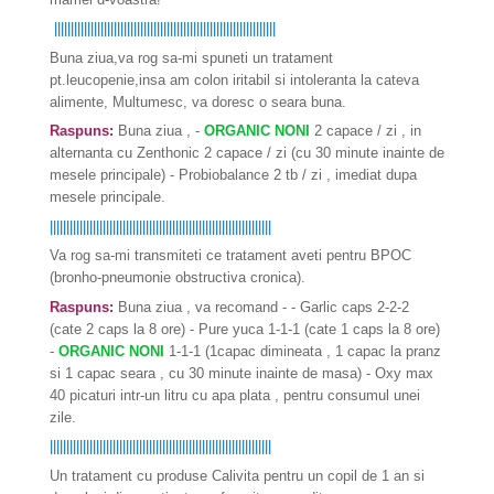
|||||||||||||||||||||||||||||||||||||||||||||||||||||||||||||||||||
Buna ziua,va rog sa-mi spuneti un tratament
pt.leucopenie,insa am colon iritabil si intoleranta la cateva
alimente, Multumesc, va doresc o seara buna.
Raspuns:
Buna ziua , -
ORGANIC NONI
2 capace / zi , in
alternanta cu Zenthonic 2 capace / zi (cu 30 minute inainte de
mesele principale) - Probiobalance 2 tb / zi , imediat dupa
mesele principale.
|||||||||||||||||||||||||||||||||||||||||||||||||||||||||||||||||||
Va rog sa-mi transmiteti ce tratament aveti pentru BPOC
(bronho-pneumonie obstructiva cronica).
Raspuns:
Buna ziua , va recomand - - Garlic caps 2-2-2
(cate 2 caps la 8 ore) - Pure yuca 1-1-1 (cate 1 caps la 8 ore)
-
ORGANIC NONI
1-1-1 (1capac dimineata , 1 capac la pranz
si 1 capac seara , cu 30 minute inainte de masa) - Oxy max
40 picaturi intr-un litru cu apa plata , pentru consumul unei
zile.
|||||||||||||||||||||||||||||||||||||||||||||||||||||||||||||||||||
Un tratament cu produse Calivita pentru un copil de 1 an si