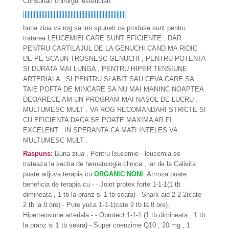
Consultati chirurgul estetician.
|||||||||||||||||||||||||||||||||||||||||||||||||||||||||||||||||||
buna ziua va rog sa imi spuneti ce produse sunt pentru
tratarea LEUCEMIEI CARE SUNT EFICIENTE . DAR
PENTRU CARTILAJUL DE LA GENUCHI CAND MA RIDIC
DE PE SCAUN TROSNESC GENUCHI , PENTRU POTENTA
SI DURATA MAI LUNGA , PENTRU HIPER TENSIUNE
ARTERIALA , SI PENTRU SLABIT SAU CEVA CARE SA
TAIE POFTA DE MINCARE SA NU MAI MANINC NOAPTEA
DEOARECE AM UN PROGRAM MAI NASOL DE LUCRU .
MULTUMESC MULT . VA ROG RECOMANDARI STRICTE SI
CU EFICIENTA DACA SE POATE MAXIMA AR FI
EXCELENT . IN SPERANTA CA MATI INTELES VA
MULTUMESC MULT .
Raspuns:
Buna ziua , Pentru leucemie - leucemia se
trateaza la sectia de hematologie clinica , iar de la Calivita
poate adjuva terapia cu
ORGANIC NONI
. Artroza poate
beneficia de terapia cu - - Joint protex forte 1-1-1(1 tb
dimineata , 1 tb la pranz si 1 tb seara) - Shark aid 2-2-2(cate
2 tb la 8 ore) - Pure yuca 1-1-1(cate 2 tb la 8 ore).
Hipertensiune arteriala - - Qprotect 1-1-1 (1 tb dimineata , 1 tb
la pranz si 1 tb seara) - Super coenzime Q10 , 20 mg , 1