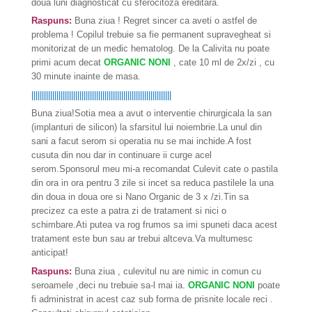
doua luni diagnosticat cu sferocitoza ereditara.
Raspuns:
Buna ziua ! Regret sincer ca aveti o astfel de
problema ! Copilul trebuie sa fie permanent supravegheat si
monitorizat de un medic hematolog. De la Calivita nu poate
primi acum decat
ORGANIC NONI
, cate 10 ml de 2x/zi , cu
30 minute inainte de masa.
|||||||||||||||||||||||||||||||||||||||||||||||||||||||||||||||||||
Buna ziua!Sotia mea a avut o interventie chirurgicala la san
(implanturi de silicon) la sfarsitul lui noiembrie.La unul din
sani a facut serom si operatia nu se mai inchide.A fost
cusuta din nou dar in continuare ii curge acel
serom.Sponsorul meu mi-a recomandat Culevit cate o pastila
din ora in ora pentru 3 zile si incet sa reduca pastilele la una
din doua in doua ore si Nano Organic de 3 x /zi.Tin sa
precizez ca este a patra zi de tratament si nici o
schimbare.Ati putea va rog frumos sa imi spuneti daca acest
tratament este bun sau ar trebui altceva.Va multumesc
anticipat!
Raspuns:
Buna ziua , culevitul nu are nimic in comun cu
seroamele ,deci nu trebuie sa-l mai ia.
ORGANIC NONI
poate
fi administrat in acest caz sub forma de prisnite locale reci .