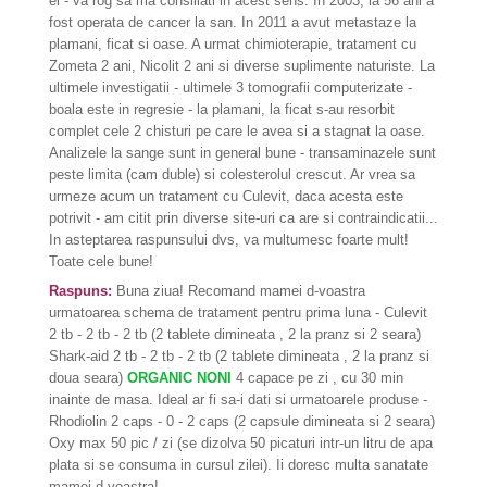
ei - va rog sa ma consiliati in acest sens. In 2003, la 56 ani a
fost operata de cancer la san. In 2011 a avut metastaze la
plamani, ficat si oase. A urmat chimioterapie, tratament cu
Zometa 2 ani, Nicolit 2 ani si diverse suplimente naturiste. La
ultimele investigatii - ultimele 3 tomografii computerizate -
boala este in regresie - la plamani, la ficat s-au resorbit
complet cele 2 chisturi pe care le avea si a stagnat la oase.
Analizele la sange sunt in general bune - transaminazele sunt
peste limita (cam duble) si colesterolul crescut. Ar vrea sa
urmeze acum un tratament cu Culevit, daca acesta este
potrivit - am citit prin diverse site-uri ca are si contraindicatii...
In asteptarea raspunsului dvs, va multumesc foarte mult!
Toate cele bune!
Raspuns:
Buna ziua! Recomand mamei d-voastra
urmatoarea schema de tratament pentru prima luna - Culevit
2 tb - 2 tb - 2 tb (2 tablete dimineata , 2 la pranz si 2 seara)
Shark-aid 2 tb - 2 tb - 2 tb (2 tablete dimineata , 2 la pranz si
doua seara)
ORGANIC NONI
4 capace pe zi , cu 30 min
inainte de masa. Ideal ar fi sa-i dati si urmatoarele produse -
Rhodiolin 2 caps - 0 - 2 caps (2 capsule dimineata si 2 seara)
Oxy max 50 pic / zi (se dizolva 50 picaturi intr-un litru de apa
plata si se consuma in cursul zilei). Ii doresc multa sanatate
mamei d-voastra!