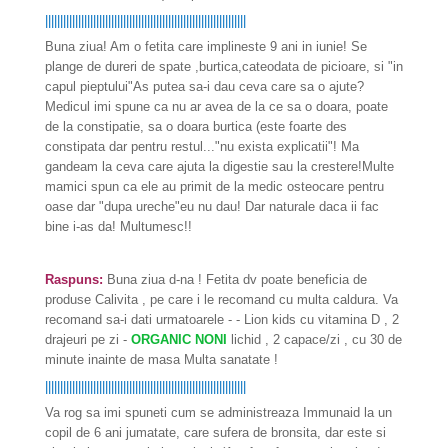
|||||||||||||||||||||||||||||||||||||||||||||||||||||||||||||||||||
Buna ziua! Am o fetita care implineste 9 ani in iunie! Se
plange de dureri de spate ,burtica,cateodata de picioare, si "in
capul pieptului"As putea sa-i dau ceva care sa o ajute?
Medicul imi spune ca nu ar avea de la ce sa o doara, poate
de la constipatie, sa o doara burtica (este foarte des
constipata dar pentru restul..."nu exista explicatii"! Ma
gandeam la ceva care ajuta la digestie sau la crestere!Multe
mamici spun ca ele au primit de la medic osteocare pentru
oase dar "dupa ureche"eu nu dau! Dar naturale daca ii fac
bine i-as da! Multumesc!!
Raspuns:
Buna ziua d-na ! Fetita dv poate beneficia de
produse Calivita , pe care i le recomand cu multa caldura. Va
recomand sa-i dati urmatoarele - - Lion kids cu vitamina D , 2
drajeuri pe zi -
ORGANIC NONI
lichid , 2 capace/zi , cu 30 de
minute inainte de masa Multa sanatate !
|||||||||||||||||||||||||||||||||||||||||||||||||||||||||||||||||||
Va rog sa imi spuneti cum se administreaza Immunaid la un
copil de 6 ani jumatate, care sufera de bronsita, dar este si