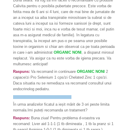
Buna seara. Va rog sa imi faceti o recomandare cu produse
Calivita pentru o posibila pubertate precoce. Este vorba de
fetita mea de 6 ani si 4 luni, care de mai bine de jumatate de
an a inceput sa aiba transpiratie mirositoare la subrat si de
cateva luni a inceput sa isi formeze sanisori (e drept, sunt
foarte mici si moi, inca nu e vorba de tesut mamar, cel putin
asa m-a asigurat medicul de familie). In legatura cu
transpiratia, la inceput am pus-o pe seama unor posibile
toxine in organism si chiar am observat ca pe toata perioada
in care i-am administrat
ORGANIC NONI
, a disparut mirosul
neplacut. Va asigur ca nu este vorba de igiena precara. Va
multumesc anticipat!
Raspuns:
Va recomand in continuare
ORGANIC NONI
2
capace/zi Pro Selenium 1 cps/zi Chelated Zinc 1 cps/zi.
Daca situatia nu se remediaza va recomand consultul unui
endocrinolog pediatru.
|||||||||||||||||||||||||||||||||||||||||||||||||||||||||||||||||||
În urma analizelor ficatul a ieșit mărit de 3 ori peste limita
normala.Imi puteți recomanda un tratament?
Raspuns:
Buna ziua! Pentru problema d-voastra va
recomand: Liver aid 1-1-1 (1 tb dimineata , 1 tb la pranz si 1
tb seara) Arginina 1-0-1 (1 tb dimineata si 1 tb seara )