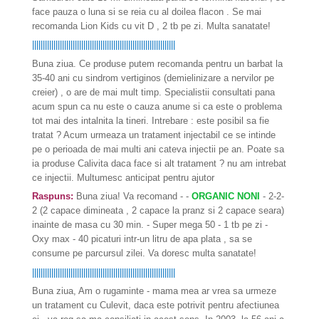
face pauza o luna si se reia cu al doilea flacon . Se mai
recomanda Lion Kids cu vit D , 2 tb pe zi. Multa sanatate!
|||||||||||||||||||||||||||||||||||||||||||||||||||||||||||||||||||
Buna ziua. Ce produse putem recomanda pentru un barbat la
35-40 ani cu sindrom vertiginos (demielinizare a nervilor pe
creier) , o are de mai mult timp. Specialistii consultati pana
acum spun ca nu este o cauza anume si ca este o problema
tot mai des intalnita la tineri. Intrebare : este posibil sa fie
tratat ? Acum urmeaza un tratament injectabil ce se intinde
pe o perioada de mai multi ani cateva injectii pe an. Poate sa
ia produse Calivita daca face si alt tratament ? nu am intrebat
ce injectii. Multumesc anticipat pentru ajutor
Raspuns:
Buna ziua! Va recomand - -
ORGANIC NONI
- 2-2-
2 (2 capace dimineata , 2 capace la pranz si 2 capace seara)
inainte de masa cu 30 min. - Super mega 50 - 1 tb pe zi -
Oxy max - 40 picaturi intr-un litru de apa plata , sa se
consume pe parcursul zilei. Va doresc multa sanatate!
|||||||||||||||||||||||||||||||||||||||||||||||||||||||||||||||||||
Buna ziua, Am o rugaminte - mama mea ar vrea sa urmeze
un tratament cu Culevit, daca este potrivit pentru afectiunea