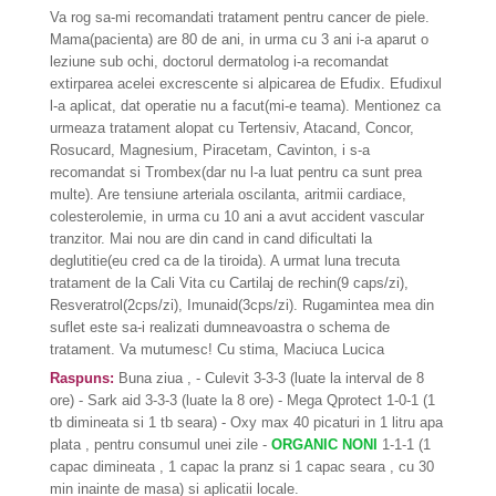
Va rog sa-mi recomandati tratament pentru cancer de piele.
Mama(pacienta) are 80 de ani, in urma cu 3 ani i-a aparut o
leziune sub ochi, doctorul dermatolog i-a recomandat
extirparea acelei excrescente si alpicarea de Efudix. Efudixul
l-a aplicat, dat operatie nu a facut(mi-e teama). Mentionez ca
urmeaza tratament alopat cu Tertensiv, Atacand, Concor,
Rosucard, Magnesium, Piracetam, Cavinton, i s-a
recomandat si Trombex(dar nu l-a luat pentru ca sunt prea
multe). Are tensiune arteriala oscilanta, aritmii cardiace,
colesterolemie, in urma cu 10 ani a avut accident vascular
tranzitor. Mai nou are din cand in cand dificultati la
deglutitie(eu cred ca de la tiroida). A urmat luna trecuta
tratament de la Cali Vita cu Cartilaj de rechin(9 caps/zi),
Resveratrol(2cps/zi), Imunaid(3cps/zi). Rugamintea mea din
suflet este sa-i realizati dumneavoastra o schema de
tratament. Va mutumesc! Cu stima, Maciuca Lucica
Raspuns:
Buna ziua , - Culevit 3-3-3 (luate la interval de 8
ore) - Sark aid 3-3-3 (luate la 8 ore) - Mega Qprotect 1-0-1 (1
tb dimineata si 1 tb seara) - Oxy max 40 picaturi in 1 litru apa
plata , pentru consumul unei zile -
ORGANIC NONI
1-1-1 (1
capac dimineata , 1 capac la pranz si 1 capac seara , cu 30
min inainte de masa) si aplicatii locale.