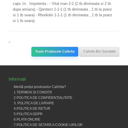
caps /zi . Impotenta - - Vital man 2-2 (2 tb dimineata si 2 tb
dupa amiaza) - Qprotect 1-1-1 (1 tb dimineata , 1 tb la pranz
si 1 tb seara) - Rhodiolin 1-1-1 (1 tb dimineata , 1 tb la pranz
si 1 tb seara).
_
Toate Produsele Calivita
Calivita Bio Sanatate
Informații
Merită prețul produselor CaliVita?
1.TERMENI ȘI CONDIȚII
2.POLITICA DE CONFIDENȚIALITATE
3. POLITICA DE LIVRARE
4.POLITICA DE RETUR
5.POLITICA GDPR
6.PLATA ONLINE
7.POLITICA DE SETARE A COOKIE-URILOR