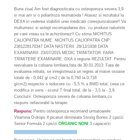
Buna ziua! Am fost diagnosticata cu osteoporoza severa 3,9
si mai am si o poliartroza reumatoida ! Atasez si rezultatul la
DEXA in vederea stabilirii unei medicatii corespunzatoare!! Va
multumesc si astept recomandarea dvs. cu produse naturiste
pe care vreau sa le achizitionez!! Cu stima NICHITUS
CALIOPATRA NUME: NICHITUS CALIOPATRA CNP:
2381228170347 DATA NASTERII: 28/12/1938 DATA
EXAMINARII: 23/07/2015 MEDIC TRIMITATOR: FARA
TRIMITERE EXAMINARE: DXA o regiune REZULTAT: Pentru
reevaluare la coloana lombara,fata de 30.01.2013: Fata de
evaluarea initiala, se inregistreaza un regres al masei osoase
totale de - 0,042 g/ cm2 ( de la 0,760 la 0,718
g/cm2),respectiv o reducere cu - 5,5 % a BMD total, ceea ce
modifica in sens - scorul T final total, de la - 3,5 la - 3,9.
Concluzii: Osteoporoza severa de coloana lombara,cu
raspuns nefavorabil la terapie.
Raspuns:
Pentru osteoporoza recomand urmatoarele:
Vitamina D-drops 4 picaturi dimineata Strong Bones 2 cps/zi
Senior Formula 2 cps/zi
ORGANIC NONI
3 capace/zi
|||||||||||||||||||||||||||||||||||||||||||||||||||||||||||||||||||