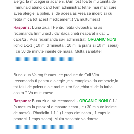
alergic la mucegai si acarieni. (Am fost foarte multumita de
Immunaid atunci cand l-am administrat fetitei mai mari care
avea alergie la polen, si de aceea as vrea sa incerc si cu
fetita mica tot acest medicament.) Va multumesc!
Raspuns:
Buna ziua ! Pentru fetita d-voastra nu as
recomanda Immunaid , dar daca tineti neaparat ii dati 1
caps/zi . V-as recomanda sa-i administrati
ORGANIC NONI
lichid 1-1-1 ( 10 ml dimineata , 10 ml la pranz si 10 ml seara)
, cu 30 de minute inainte de masa. Multa sanatate!
|||||||||||||||||||||||||||||||||||||||||||||||||||||||||||||||||||
Buna ziua.Va rog frumos ,ce produse de Cali Vita
,recomanda-ti pentru o alergie ,mai complexa :la ambrozie,la
tot felul de polenuri ale mai multor flori,chiar si de la iarba
cosita.? Va multumesc.
Raspuns:
Buna ziua! Va recomand: -
ORGANIC NONI
0-1-1
(o masura la pranz si o masura seara , cu 30 minute inainte
de masa) - Rhodiolin 1-1-1 (1 caps dimineata , 1 caps la
pranz si 1 caps seara). Multa sanatate va doresc!
|||||||||||||||||||||||||||||||||||||||||||||||||||||||||||||||||||