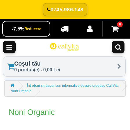
0745.986.148
0
-7,5%
Reducere
Coșul tău
0 produs(e) - 0,00 Lei
Întrebări și răspunsuri informative despre produse CaliVita
Noni Organic
Noni Organic