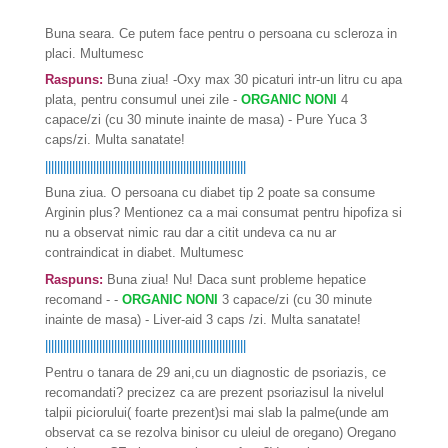
Buna seara. Ce putem face pentru o persoana cu scleroza in
placi. Multumesc
Raspuns:
Buna ziua! -Oxy max 30 picaturi intr-un litru cu apa
plata, pentru consumul unei zile -
ORGANIC NONI
4
capace/zi (cu 30 minute inainte de masa) - Pure Yuca 3
caps/zi. Multa sanatate!
|||||||||||||||||||||||||||||||||||||||||||||||||||||||||||||||||||
Buna ziua. O persoana cu diabet tip 2 poate sa consume
Arginin plus? Mentionez ca a mai consumat pentru hipofiza si
nu a observat nimic rau dar a citit undeva ca nu ar
contraindicat in diabet. Multumesc
Raspuns:
Buna ziua! Nu! Daca sunt probleme hepatice
recomand - -
ORGANIC NONI
3 capace/zi (cu 30 minute
inainte de masa) - Liver-aid 3 caps /zi. Multa sanatate!
|||||||||||||||||||||||||||||||||||||||||||||||||||||||||||||||||||
Pentru o tanara de 29 ani,cu un diagnostic de psoriazis, ce
recomandati? precizez ca are prezent psoriazisul la nivelul
talpii piciorului( foarte prezent)si mai slab la palme(unde am
observat ca se rezolva binisor cu uleiul de oregano) Oregano