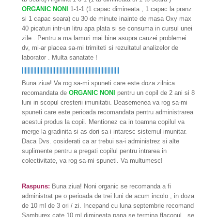
ORGANIC NONI
1-1-1 (1 capac dimineata , 1 capac la pranz
si 1 capac seara) cu 30 de minute inainte de masa Oxy max
40 picaturi intr-un litru apa plata si se consuma in cursul unei
zile . Pentru a ma lamuri mai bine asupra cauzei problemei
dv, mi-ar placea sa-mi trimiteti si rezultatul analizelor de
laborator . Multa sanatate !
|||||||||||||||||||||||||||||||||||||||||||||||||||||||||||||||||||
Buna ziua! Va rog sa-mi spuneti care este doza zilnica
recomandata de
ORGANIC NONI
pentru un copil de 2 ani si 8
luni in scopul cresterii imunitatii. Deasemenea va rog sa-mi
spuneti care este perioada recomandata pentru administrarea
acestui produs la copii. Mentionez ca in toamna copilul va
merge la gradinita si as dori sa-i intaresc sistemul imunitar.
Daca Dvs. cosiderati ca ar trebui sa-i administrez si alte
suplimente pentru a pregati copilul pentru intrarea in
colectivitate, va rog sa-mi spuneti. Va multumesc!
Raspuns:
Buna ziua! Noni organic se recomanda a fi
administrat pe o perioada de trei luni de acum incolo , in doza
de 10 ml de 3 ori / zi. Incepand cu luna septembrie recomand
Samburex cate 10 ml dimineata pana se termina flaconul , se