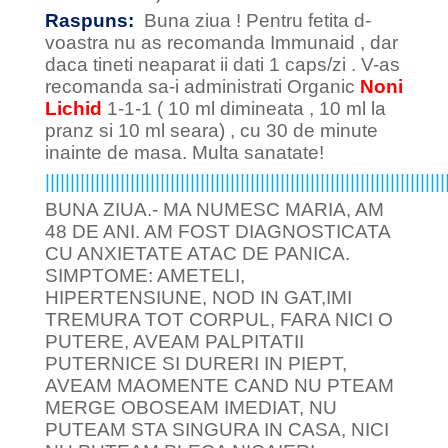
Raspuns:
Buna ziua ! Pentru fetita d-
voastra nu as recomanda Immunaid , dar
daca tineti neaparat ii dati 1 caps/zi . V-as
recomanda sa-i administrati Organic
Noni
Lichid
1-1-1 ( 10 ml dimineata , 10 ml la
pranz si 10 ml seara) , cu 30 de minute
inainte de masa. Multa sanatate!
||||||||||||||||||||||||||||||||||||||||||||||||||||||||||||||||||||||||||||||||
BUNA ZIUA.- MA NUMESC MARIA, AM
48 DE ANI. AM FOST DIAGNOSTICATA
CU ANXIETATE ATAC DE PANICA.
SIMPTOME: AMETELI,
HIPERTENSIUNE, NOD IN GAT,IMI
TREMURA TOT CORPUL, FARA NICI O
PUTERE, AVEAM PALPITATII
PUTERNICE SI DURERI IN PIEPT,
AVEAM MAOMENTE CAND NU PTEAM
MERGE OBOSEAM IMEDIAT, NU
PUTEAM STA SINGURA IN CASA, NICI