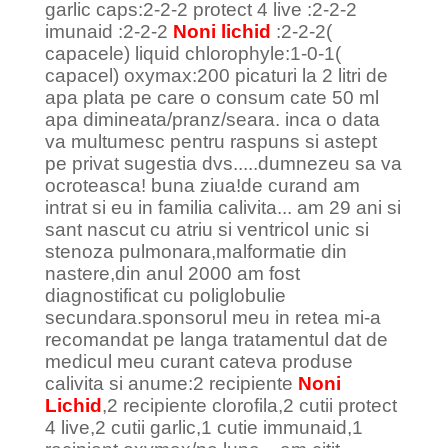
garlic caps:2-2-2 protect 4 live :2-2-2
imunaid :2-2-2
Noni lichid
:2-2-2(
capacele) liquid chlorophyle:1-0-1(
capacel) oxymax:200 picaturi la 2 litri de
apa plata pe care o consum cate 50 ml
apa dimineata/pranz/seara. inca o data
va multumesc pentru raspuns si astept
pe privat sugestia dvs.....dumnezeu sa va
ocroteasca! buna ziua!de curand am
intrat si eu in familia calivita... am 29 ani si
sant nascut cu atriu si ventricol unic si
stenoza pulmonara,malformatie din
nastere,din anul 2000 am fost
diagnostificat cu poliglobulie
secundara.sponsorul meu in retea mi-a
recomandat pe langa tratamentul dat de
medicul meu curant cateva produse
calivita si anume:2 recipiente
Noni
Lichid
,2 recipiente clorofila,2 cutii protect
4 live,2 cutii garlic,1 cutie immunaid,1