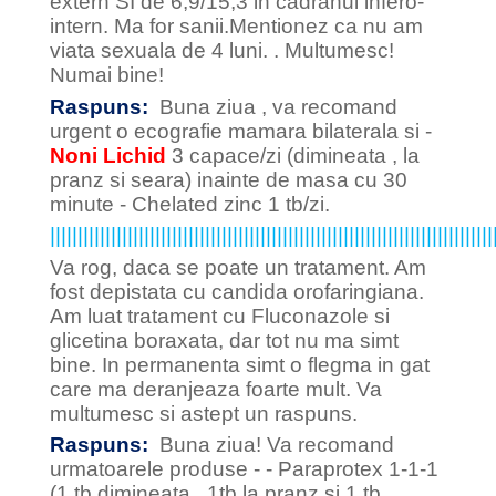
extern SI de 6,9/15,3 in cadranul infero-
intern. Ma for sanii.Mentionez ca nu am
viata sexuala de 4 luni. . Multumesc!
Numai bine!
Raspuns:
Buna ziua , va recomand
urgent o ecografie mamara bilaterala si -
Noni Lichid
3 capace/zi (dimineata , la
pranz si seara) inainte de masa cu 30
minute - Chelated zinc 1 tb/zi.
||||||||||||||||||||||||||||||||||||||||||||||||||||||||||||||||||||||||||||||||
Va rog, daca se poate un tratament. Am
fost depistata cu candida orofaringiana.
Am luat tratament cu Fluconazole si
glicetina boraxata, dar tot nu ma simt
bine. In permanenta simt o flegma in gat
care ma deranjeaza foarte mult. Va
multumesc si astept un raspuns.
Raspuns:
Buna ziua! Va recomand
urmatoarele produse - - Paraprotex 1-1-1
(1 tb dimineata , 1tb la pranz si 1 tb