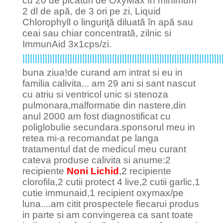
cu 20 de picături de OxyMax în minimum
2 dl de apă, de 3 ori pe zi, Liquid
Chlorophyll o linguriţă diluată în apă sau
ceai sau chiar concentrată, zilnic si
ImmunAid 3x1cps/zi.
||||||||||||||||||||||||||||||||||||||||||||||||||||||||||||||||||||||||||||||||
buna ziua!de curand am intrat si eu in
familia calivita... am 29 ani si sant nascut
cu atriu si ventricol unic si stenoza
pulmonara,malformatie din nastere,din
anul 2000 am fost diagnostificat cu
poliglobulie secundara.sponsorul meu in
retea mi-a recomandat pe langa
tratamentul dat de medicul meu curant
cateva produse calivita si anume:2
recipiente
Noni Lichid
,2 recipiente
clorofila,2 cutii protect 4 live,2 cutii garlic,1
cutie immunaid,1 recipient oxymax/pe
luna....am citit prospectele fiecarui produs
in parte si am convingerea ca sant toate