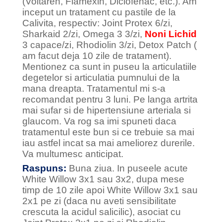
(Voltaren, Flamexin, Diclofenac, etc.). Am
inceput un tratament cu pastile de la
Calivita, respectiv: Joint Protex 6/zi,
Sharkaid 2/zi, Omega 3 3/zi,
Noni Lichid
3 capace/zi, Rhodiolin 3/zi, Detox Patch (
am facut deja 10 zile de tratament).
Mentionez ca sunt in puseu la articulatiile
degetelor si articulatia pumnului de la
mana dreapta. Tratamentul mi s-a
recomandat pentru 3 luni. Pe langa artrita
mai sufar si de hipertensiune arteriala si
glaucom. Va rog sa imi spuneti daca
tratamentul este bun si ce trebuie sa mai
iau astfel incat sa mai ameliorez durerile.
Va multumesc anticipat.
Raspuns:
Buna ziua. In puseele acute
White Willow 3x1 sau 3x2, dupa mese
timp de 10 zile apoi White Willow 3x1 sau
2x1 pe zi (daca nu aveti sensibilitate
crescuta la acidul salicilic), asociat cu