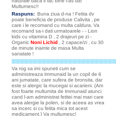
naturale daca ii fac bine i-as da!
Multumesc!!
Raspuns:
Buna ziua d-na ! Fetita dv
poate beneficia de produse Calivita , pe
care i le recomand cu multa caldura. Va
recomand sa-i dati urmatoarele - - Lion
kids cu vitamina D , 2 drajeuri pe zi -
Organic
Noni Lichid
, 2 capace/zi , cu 30
de minute inainte de masa Multa
sanatate !
||||||||||||||||||||||||||||||||||||||||||||||||||||||||||||||||||||||||||||||||
Va rog sa imi spuneti cum se
administreaza Immunaid la un copil de 6
ani jumatate, care sufera de bronsita, dar
este si alergic la mucegai si acarieni. (Am
fost foarte multumita de Immunaid atunci
cand l-am administrat fetitei mai mari care
avea alergie la polen, si de aceea as vrea
sa incerc si cu fetita mica tot acest
medicament.) Va multumesc!