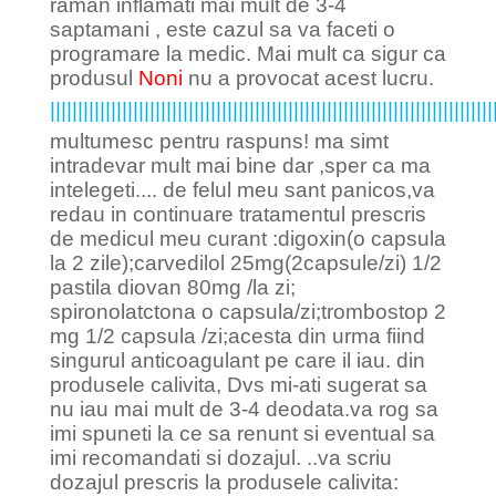
raman inflamati mai mult de 3-4
saptamani , este cazul sa va faceti o
programare la medic. Mai mult ca sigur ca
produsul
Noni
nu a provocat acest lucru.
||||||||||||||||||||||||||||||||||||||||||||||||||||||||||||||||||||||||||||||||
multumesc pentru raspuns! ma simt
intradevar mult mai bine dar ,sper ca ma
intelegeti.... de felul meu sant panicos,va
redau in continuare tratamentul prescris
de medicul meu curant :digoxin(o capsula
la 2 zile);carvedilol 25mg(2capsule/zi) 1/2
pastila diovan 80mg /la zi;
spironolatctona o capsula/zi;trombostop 2
mg 1/2 capsula /zi;acesta din urma fiind
singurul anticoagulant pe care il iau. din
produsele calivita, Dvs mi-ati sugerat sa
nu iau mai mult de 3-4 deodata.va rog sa
imi spuneti la ce sa renunt si eventual sa
imi recomandati si dozajul. ..va scriu
dozajul prescris la produsele calivita: