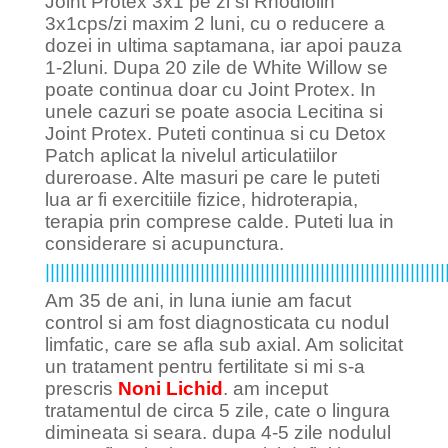
Joint Protex 3x1 pe zi si Rhodiolin
3x1cps/zi maxim 2 luni, cu o reducere a
dozei in ultima saptamana, iar apoi pauza
1-2luni. Dupa 20 zile de White Willow se
poate continua doar cu Joint Protex. In
unele cazuri se poate asocia Lecitina si
Joint Protex. Puteti continua si cu Detox
Patch aplicat la nivelul articulatiilor
dureroase. Alte masuri pe care le puteti
lua ar fi exercitiile fizice, hidroterapia,
terapia prin comprese calde. Puteti lua in
considerare si acupunctura.
||||||||||||||||||||||||||||||||||||||||||||||||||||||||||||||||||||||||||||||||
Am 35 de ani, in luna iunie am facut
control si am fost diagnosticata cu nodul
limfatic, care se afla sub axial. Am solicitat
un tratament pentru fertilitate si mi s-a
prescris
Noni Lichid
. am inceput
tratamentul de circa 5 zile, cate o lingura
dimineata si seara. dupa 4-5 zile nodulul