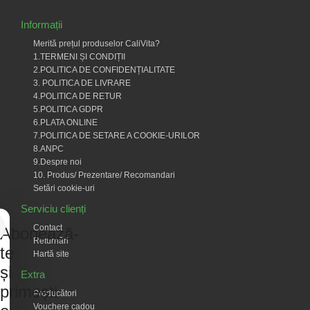
Informații
Merită prețul produselor CaliVita?
1.TERMENI ȘI CONDIȚII
2.POLITICA DE CONFIDENȚIALITATE
3. POLITICA DE LIVRARE
4.POLITICA DE RETUR
5.POLITICA GDPR
6.PLATA ONLINE
7.POLITICA DE SETARE A COOKIE-URILOR
8.ANPC
9.Despre noi
10. Produs/ Prezentare/ Recomandari
Setări cookie-uri
Serviciu clienți
Contact
Abonează-
Returnări
te
Hartă site
și
Extra
primești
Producători
Vouchere cadou