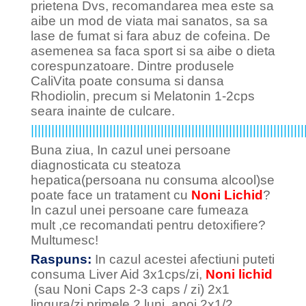
prietena Dvs, recomandarea mea este sa
aibe un mod de viata mai sanatos, sa sa
lase de fumat si fara abuz de cofeina. De
asemenea sa faca sport si sa aibe o dieta
corespunzatoare. Dintre produsele
CaliVita poate consuma si dansa
Rhodiolin, precum si Melatonin 1-2cps
seara inainte de culcare.
||||||||||||||||||||||||||||||||||||||||||||||||||||||||||||||||||||||||||||||||
Buna ziua, In cazul unei persoane
diagnosticata cu steatoza
hepatica(persoana nu consuma alcool)se
poate face un tratament cu
Noni Lichid
?
In cazul unei persoane care fumeaza
mult ,ce recomandati pentru detoxifiere?
Multumesc!
Raspuns:
In cazul acestei afectiuni puteti
consuma Liver Aid 3x1cps/zi,
Noni lichid
(sau Noni Caps 2-3 caps / zi) 2x1
lingura/zi primele 2 luni, apoi 2x1/2