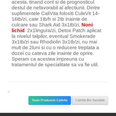
acesta, tinand cont si de prognosticul
destul de nefavorabil al afectiunii. Dintre
suplimentele CaliVita folositi CuleVit 14-
16tb/zi, cate 1tb/h si 2tb inainte de
culcare sau Shark Aid 3x1tb/zi,
Noni
lichid
2x1lingura/zi, Detox Patch aplicat
la nivelul talpilor, eventual Smokerade
3x1tb/zi sau Rhodiolin 3x1tb/zi, nu mai
mult de 2luni si cu o reducere treptata a
dozei cu cateva zile inainte de oprire.
Speram ca acestea impreuna cu
tratamentul de specialitate sa va fie util.
_
Toate Produsele Calivita
Calivita Bio Sanatate