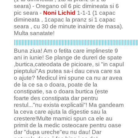
seara) - Oregano oil 6 pic dimineata si 6
pic seara -
Noni Lichid
1-1-1 (1 capac
dimineata , 1capac la pranz si 1 capac
seara , cu 30 de minute inainte de masa).
Multa sanatate!
||||||||||||||||||||||||||||||||||||||||||||||||||||||||||||||||||||||||||||||||
Buna ziua! Am o fetita care implineste 9
ani in iunie! Se plange de dureri de spate
,burtica,cateodata de picioare, si "in capul
pieptului"As putea sa-i dau ceva care sa
o ajute? Medicul imi spune ca nu ar avea
de la ce sa o doara, poate de la
constipatie, sa o doara burtica (este
foarte des constipata dar pentru
restul..."nu exista explicatii"! Ma gandeam
la ceva care ajuta la digestie sau la
crestere!Multe mamici spun ca ele au
primit de la medic osteocare pentru oase
dar "dupa ureche"eu nu dau! Dar