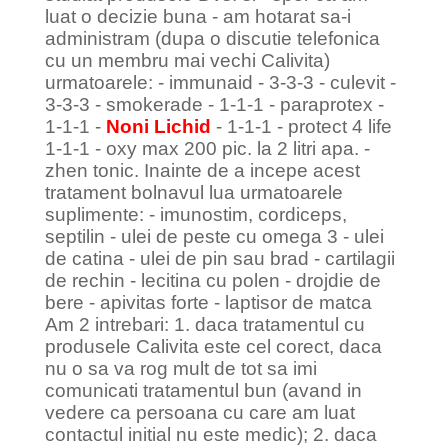
luat o decizie buna - am hotarat sa-i
administram (dupa o discutie telefonica
cu un membru mai vechi Calivita)
urmatoarele: - immunaid - 3-3-3 - culevit -
3-3-3 - smokerade - 1-1-1 - paraprotex -
1-1-1 -
Noni Lichid
- 1-1-1 - protect 4 life
1-1-1 - oxy max 200 pic. la 2 litri apa. -
zhen tonic. Inainte de a incepe acest
tratament bolnavul lua urmatoarele
suplimente: - imunostim, cordiceps,
septilin - ulei de peste cu omega 3 - ulei
de catina - ulei de pin sau brad - cartilagii
de rechin - lecitina cu polen - drojdie de
bere - apivitas forte - laptisor de matca
Am 2 intrebari: 1. daca tratamentul cu
produsele Calivita este cel corect, daca
nu o sa va rog mult de tot sa imi
comunicati tratamentul bun (avand in
vedere ca persoana cu care am luat
contactul initial nu este medic); 2. daca