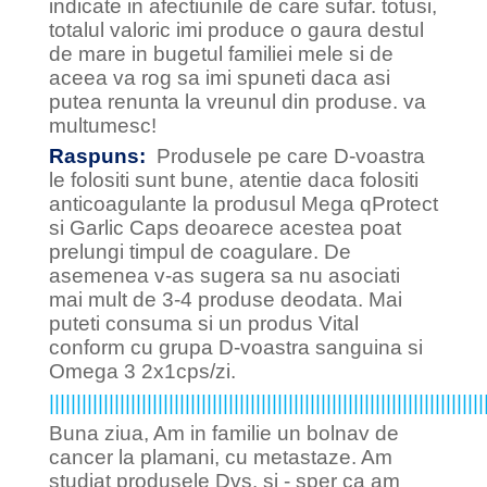
indicate in afectiunile de care sufar. totusi,
totalul valoric imi produce o gaura destul
de mare in bugetul familiei mele si de
aceea va rog sa imi spuneti daca asi
putea renunta la vreunul din produse. va
multumesc!
Raspuns:
Produsele pe care D-voastra
le folositi sunt bune, atentie daca folositi
anticoagulante la produsul Mega qProtect
si Garlic Caps deoarece acestea poat
prelungi timpul de coagulare. De
asemenea v-as sugera sa nu asociati
mai mult de 3-4 produse deodata. Mai
puteti consuma si un produs Vital
conform cu grupa D-voastra sanguina si
Omega 3 2x1cps/zi.
||||||||||||||||||||||||||||||||||||||||||||||||||||||||||||||||||||||||||||||||
Buna ziua, Am in familie un bolnav de
cancer la plamani, cu metastaze. Am
studiat produsele Dvs. si - sper ca am