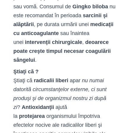
sau vomă. Consumul de
Gingko biloba
nu
este recomandat în perioada
sarcinii şi
alăptării
, pe durata urmării unei
medicaţii
cu anticoagulante
sau înaintea
unei
intervenţii chirurgicale
,
deoarece
poate creşte timpul necesar coagulării
sângelui
.
Ştiaţi că ?
Ştiaţi că
radicalii liberi
apar
nu numai
datorită circumstanţelor externe, ci sunt
produşi şi de organizmul nostru zi după
zi
?
Antioxidanţii
ajută
la
protejarea
organismului împotriva
efectelor nocive ale radicalilor liberi şi