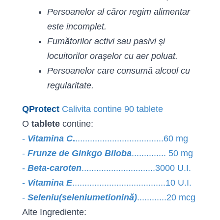
Persoanelor al căror regim alimentar
este incomplet.
Fumătorilor activi sau pasivi şi
locuitorilor oraşelor cu aer poluat.
Persoanelor care consumă alcool cu
regularitate.
QProtect
Calivita contine 90 tablete
O
tablete
contine:
-
Vitamina C
.
....................................60 mg
-
Frunze de Ginkgo Biloba
.............. 50 mg
-
Beta-caroten
..............................3000 U.I.
-
Vitamina E
......................................10 U.I.
-
Seleniu(seleniumetionină)
............20 mcg
Alte Ingrediente: