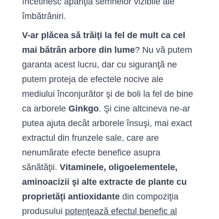
încetinesc apariţia semnelor vizibile ale
îmbătrâniri.
V-ar plăcea să trăiţi la fel de mult ca cel
mai bătrân arbore din lume
? Nu vă putem
garanta acest lucru, dar cu siguranţă ne
putem proteja de efectele nocive ale
mediului înconjurător şi de boli la fel de bine
ca arborele
Ginkgo
. Şi cine altcineva ne-ar
putea ajuta decât arborele însuşi, mai exact
extractul din frunzele sale, care are
nenumărate efecte benefice asupra
sănătăţii.
Vitaminele, oligoelementele,
aminoacizii şi alte extracte de plante cu
proprietăţi antioxidante
din compoziţia
produsului
potenţează efectul benefic al