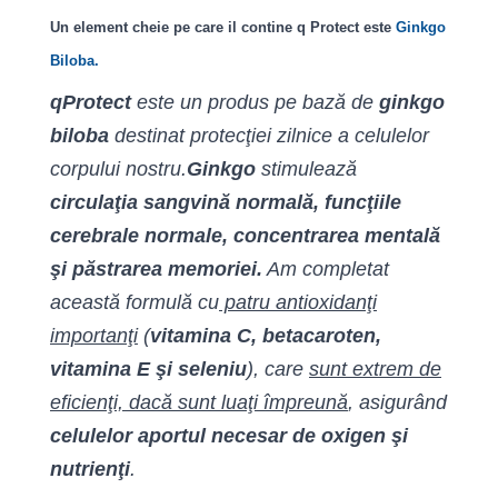
Un element cheie pe care il contine
q Protect este
Ginkgo
Biloba.
qProtect
este un produs pe bază de
ginkgo
biloba
destinat protecţiei zilnice a celulelor
corpului nostru.
Ginkgo
stimulează
circulaţia sangvină normală, funcţiile
cerebrale normale, concentrarea mentală
şi păstrarea memoriei.
Am completat
această formulă cu
patru antioxidanţi
importanţi
(
vitamina C, betacaroten,
vitamina E şi seleniu
), care
sunt extrem de
eficienţi, dacă sunt luaţi împreună
, asigurând
celulelor aportul necesar de oxigen şi
nutrienţi
.