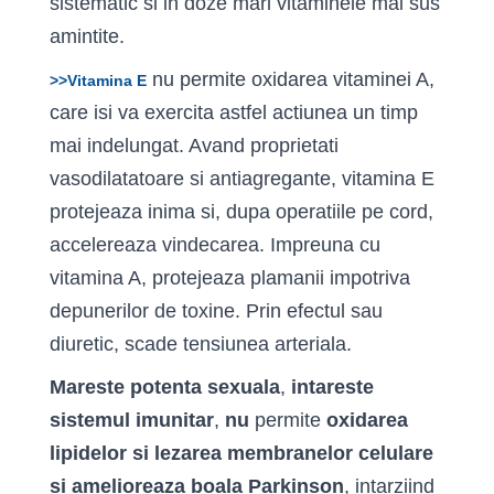
sistematic si in doze mari vita­minele mai sus
amintite.
nu permite oxidarea vitaminei A,
>>Vitamina E
care isi va exercita astfel actiunea un timp
mai indelungat. Avand proprietati
vasodilatatoare si antiagregante, vitamina E
protejeaza inima si, dupa operatiile pe cord,
accelereaza vindecarea. Impreuna cu
vitamina A, protejeaza plamanii impotriva
depunerilor de toxine. Prin efectul sau
diuretic, scade tensiunea arteriala.
Mareste potenta sexuala
,
intareste
sistemul imunitar
,
nu
permite
oxidarea
lipidelor si lezarea membranelor celulare
si amelioreaza boala Parkinson
, intarziind