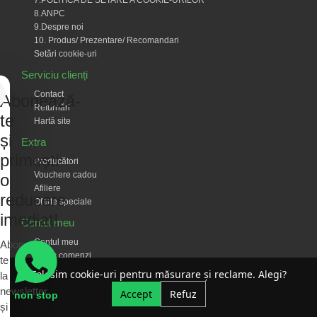
7.POLITICA DE SETARE A COOKIE-URILOR
8.ANPC
9.Despre noi
10. Produs/ Prezentare/ Recomandari
Setări cookie-uri
Serviciu clienți
Contact
Abonează-
Returnări
te
Hartă site
și
Extra
primești
Producători
Vouchere cadou
o
Afiliere
reducere
Oferte speciale
imediat!
Contul meu
Contul meu
Abonează-
Istoric comenzi
te
Listă Favorite
Folosim cookie-uri pentru măsurare și reclame. Alegi?
la
Newsletter
newsletter
Accept
Refuz
non stop
și