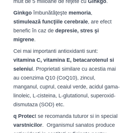
mult de 5 milioane de reţete cu
Ginkgo
.
Ginkgo
îmbunătăţeşte
memoria
,
stimulează funcţiile cerebrale
, are efect
benefic în caz de
depresie, stres şi
migrene
.
Cei mai importanti antioxidanti sunt:
vitamina C, vitamina E, betacarotenul si
seleniu
l. Proprietati similare cu acestia mai
au coenzima Q10 (CoQ10), zincul,
manganul, cuprul, ceaiul verde, acidul gama-
linoleic, L-cisteina, L-glutationul, superoxid-
dismutaza (SOD) etc.
q Protec
t se recomanda tuturor si in special
varstnicilor
. Organismul sanatos produce