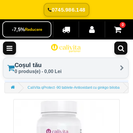
0745.986.148
0
-7,5%
Reducere
Coșul tău
0 produs(e) - 0,00 Lei
CaliVita qProtect -90 tablete-Antioxidant cu ginkgo biloba