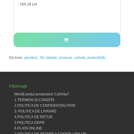
160,18 Lei
Etichete:
qprotect
,
-90
,
tablete
,
produse
,
calivita
,
protect4life
,
Informații
Merită prețul produselor CaliVita?
1.TERMENI ȘI CONDIȚII
2.POLITICA DE CONFIDENȚIALITATE
3. POLITICA DE LIVRARE
4.POLITICA DE RETUR
5.POLITICA GDPR
6.PLATA ONLINE