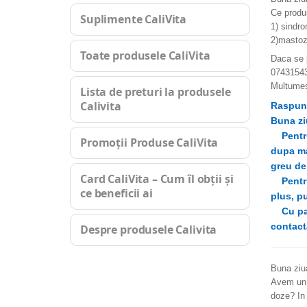
Ce produ
Suplimente CaliVita
1) sindr
2)mastoza
Toate produsele CaliVita
Daca se p
0743154
Multumes
Lista de preturi la produsele
Calivita
Raspun
Buna zi
Pentru 
Promoții Produse CaliVita
dupa ma
greu de
Card CaliVita – Cum îl obții și
Pentru 
ce beneficii ai
plus, p
Cu pare
contact
Despre produsele Calivita
Buna ziu
Avem un 
doze? In