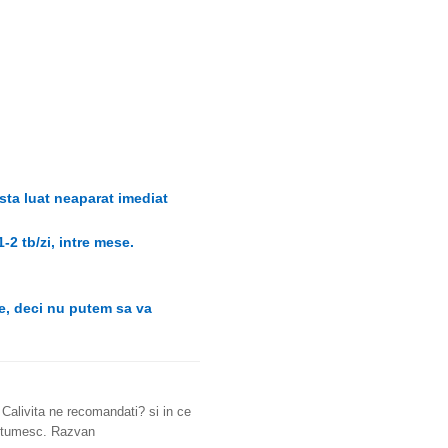
sta luat neaparat imediat
2 tb/zi, intre mese.
e, deci nu putem sa va
livita ne recomandati? si in ce
ultumesc. Razvan