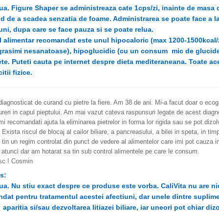
ua. Figure Shaper se administreaza cate 1cps/zi, inainte de masa c
ind de a scadea senzatia de foame. Administrarea se poate face a l
uni, dupa care se face pauza si se poate relua.
 alimentar recomandat este unul hipocaloric (max 1200-1500kcal/zi
grasimi nesanatoase), hipoglucidic (cu un consum mic de glucide)
te. Puteti cauta pe internet despre dieta mediteraneana. Toate ac
itii fizice.
iagnosticat de curand cu pietre la fiere. Am 38 de ani. Mi-a facut doar o ecog
eri in capul pieptului. Am mai vazut cateva raspunsuri legate de acest diagno
i recomandati ajuta la eliminarea pietrelor in forma lor rigida sau se pot dizol
Exista riscul de blocaj al cailor biliare, a pancreasului, a bilei in speta, in t
 tin un regim controlat din punct de vedere al alimentelor care imi pot cauza 
 atunci dar am hotarat sa tin sub control alimentele pe care le consum.
c ! Cosmin
s:
ua. Nu stiu exact despre ce produse este vorba. CaliVita nu are n
dat pentru tratamentul acestei afectiuni, dar unele dintre suplim
aparitia si/sau dezvoltarea litiazei biliare, iar uneori pot chiar di