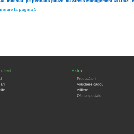
ua. Incercati pe perioada pauzei cu Stress Management 3x1tb/zi, e
inuare la pagina 5
clienți
Extra
ct
Producători
ări
Vouchere cadou
site
Afiliere
Oferte speciale