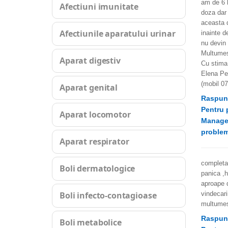
am de 6 l
Afectiuni imunitate
doza dar 
aceasta 
Afectiunile aparatului urinar
inainte d
nu devin
Multume
Aparat digestiv
Cu stima
Elena Pe
(mobil 0
Aparat genital
Raspun
Pentru 
Aparat locomotor
Managem
problem
Aparat respirator
completa
Boli dermatologice
panica ,h
aproape 
Boli infecto-contagioase
vindecari
multumes
Raspun
Boli metabolice