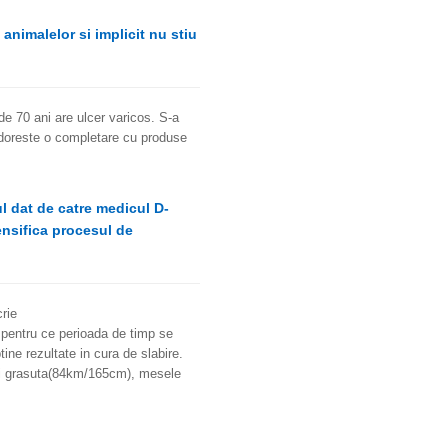
nimalelor si implicit nu stiu
e 70 ani are ulcer varicos. S-a
i doreste o completare cu produse
l dat de catre medicul D-
tensifica procesul de
rie
 pentru ce perioada de timp se
ine rezultate in cura de slabire.
mai grasuta(84km/165cm), mesele