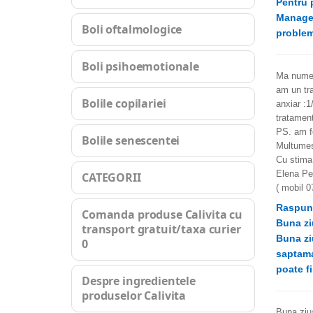
Pentru 
Managem
Boli oftalmologice
problem
Boli psihoemotionale
Ma numes
am un tra
Bolile copilariei
anxiar :1
tratamen
PS. am fo
Bolile senescentei
Multume
Cu stima
Elena Pe
CATEGORII
( mobil 
Raspun
Comanda produse Calivita cu
Buna zi
transport gratuit/taxa curier
Buna zi
0
saptama
poate f
Despre ingredientele
produselor Calivita
Buna ziua