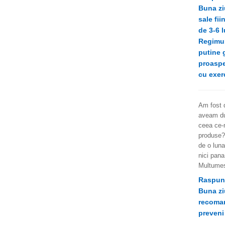
Buna zi
sale fi
de 3-6 l
Regimul
putine 
proaspe
cu exerc
Am fost d
aveam dur
ceea ce-m
produse? 
de o luna
nici pana
Multumes
Raspun
Buna zi
recoman
preveni 