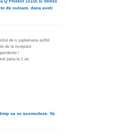
 Q Protect 1x1/zi si Stress
te de culcare, daca aveti
mentul de o saptamana astfel:
le de la inceputul
ependenta !
ent pana la 1 an.
e timp sa se acomodeze. Va