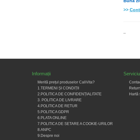
Buna zi
>>
Cont
_
Informații
Serviciu 
Merită prețul produselor CaliVita?
Conta
1.TERMENI ȘI CONDIȚII
Return
2.POLITICA DE CONFIDENȚIALITATE
Hartă 
3. POLITICA DE LIVRARE
4.POLITICA DE RETUR
5.POLITICA GDPR
6.PLATA ONLINE
7.POLITICA DE SETARE A COOKIE-URILOR
8.ANPC
9.Despre noi