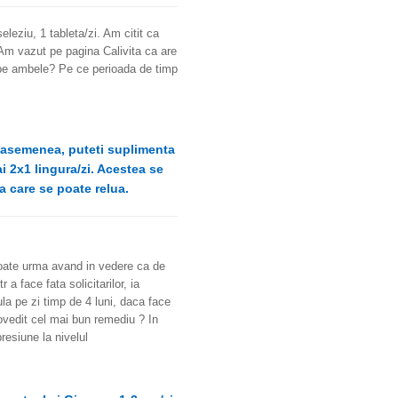
leziu, 1 tableta/zi. Am citit ca
m vazut pe pagina Calivita ca are
 pe ambele? Pe ce perioada de timp
e asemenea, puteti suplimenta
i 2x1 lingura/zi. Acestea se
a care se poate relua.
poate urma avand in vedere ca de
 a face fata solicitarilor, ia
la pe zi timp de 4 luni, daca face
dovedit cel mai bun remediu ? In
resiune la nivelul