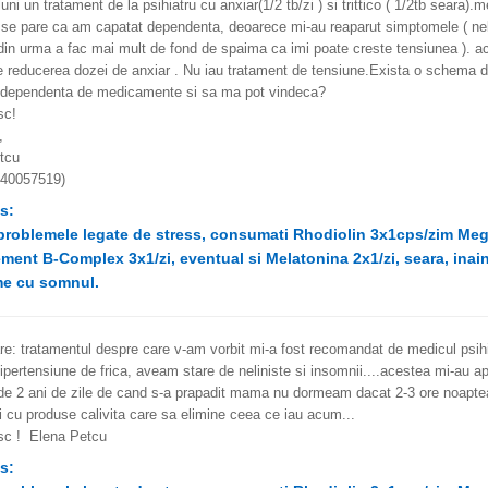
uni un tratament de la psihiatru cu anxiar(1/2 tb/zi ) si trittico ( 1/2tb seara)
se pare ca am capatat dependenta, deoarece mi-au reaparut simptomele ( nelin
din urma a fac mai mult de fond de spaima ca imi poate creste tensiunea ). 
e reducerea dozei de anxiar . Nu iau tratament de tensiune.Exista o schema 
 dependenta de medicamente si sa ma pot vindeca?
sc!
,
tcu
740057519)
s:
problemele legate de stress, consumati Rhodiolin 3x1cps/zim Mega
ent B-Complex 3x1/zi, eventual si Melatonina 2x1/zi, seara, inain
e cu somnul.
re: tratamentul despre care v-am vorbit mi-a fost recomandat de medicul psih
ipertensiune de frica, aveam stare de neliniste si insomnii....acestea mi-au 
de 2 ani de zile de cand s-a prapadit mama nu dormeam dacat 2-3 ore noaptea)
i cu produse calivita care sa elimine ceea ce iau acum...
c ! Elena Petcu
s: