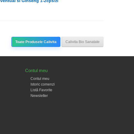
ventual si Ginseng 1-2cps/zi
Toate Produsele Calivita
Calivita Bio Sanatate
Contul meu
Contul meu
Istoric comenzi
Listă Favorite
Newsletter