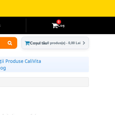
0
t
Coș
Coșul tău
0 produs(e) - 0,00 Lei
ii Produse CaliVita
log