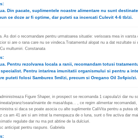
s:
ua. Din pacate, suplimentele noastre alimentare nu sunt destinate a
un ce doze ar fi optime, dar puteti sa incercati Culevit 4-6 tb/zi.
. As dori o recomandare pentru urmatoarea situatie: verisoara mea in varsta d
picior si are o rana care nu se vindeca.Tratamentul alopat nu a dat rezultate s
 Cu multumiri. Constanata
s:
ua. Pentru rezolvarea locala a ranii, recomandam totusi tratamentu
specialist. Pentru intarirea imunitatii organismului si pentru a in
re puteti folosi Samburex 5ml/zi, precum si Oregano Oil 3x4pic/zi.
dministreaza Figure Shaper, in prospect se recomanda 1 capsula/zi dar nu sc
neata/pranz/seara/inainte de masa/dupa... , ce regim alimentar recomandati,
inistra si daca se poate asocia cu alte suplimente CaliVita pentru a putea obt
z ca am 41 ani si am intrat la menopauza de o luna, sunt o fire activa dar 
imativ regulate dar nu ma pot abtine de la dulciuri.
c anticipat pentru raspuns. Gabriela
s: