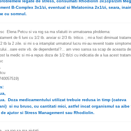
problemele legate de stress, consumati Rhodiolin 3x1cps/zim Mega
ent B-Complex 3x1/zi, eventual si Melatonina 2x1/zi, seara, inain
e cu somnul.
c Elena Petcu si va rog sa ma sfatuiti in urmatoarea plroblema:
tament de 6 luni cu 1/2 tb. anxiar si 2/3 tb. tritico. ; mi-a fost diminuat trata
/2 tb la 2 zile. si mi s-a intamplat urmatorul lucru mi-au revenit toate simptome
tului...oare este vb. de dependenta!?... am vreo sansa sa scap de aceasta d
st la medic si mi-a repus doza de 1/2 tb/zi cu indicatia de a lua acest tratam
sc
,
tcu
0740057519)
s:
ua,
ua. Doza medicamentului utilizat trebuie redusa in timp (cateva
ni) si nu brusc, cu cantitati mici, astfel incat organismul sa aib
i de ajutor si Stress Management sau Rhodiolin.
 , va rog sa ma ajutati .