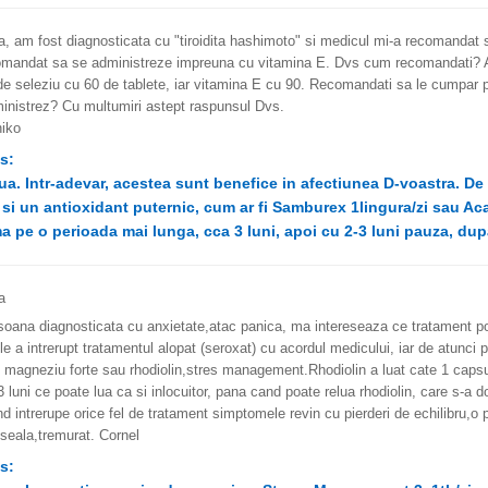
, am fost diagnosticata cu "tiroidita hashimoto" si medicul mi-a recomandat se
omandat sa se administreze impreuna cu vitamina E. Dvs cum recomandati? A
de seleziu cu 60 de tablete, iar vitamina E cu 90. Recomandati sa le cumpar
inistrez? Cu multumiri astept raspunsul Dvs.
iko
s:
ua. Intr-adevar, acestea sunt benefice in afectiunea D-voastra. D
 si un antioxidant puternic, cum ar fi Samburex 1lingura/zi sau Aca
 pe o perioada mai lunga, cca 3 luni, apoi cu 2-3 luni pauza, dup
a
rsoana diagnosticata cu anxietate,atac panica, ma intereseaza ce tratament 
le a intrerupt tratamentul alopat (seroxat) cu acordul medicului, iar de atunci ptr
v magneziu forte sau rhodiolin,stres management.Rhodiolin a luat cate 1 capsu
 luni ce poate lua ca si inlocuitor, pana cand poate relua rhodiolin, care s-a 
d intrerupe orice fel de tratament simptomele revin cu pierderi de echilibru,o p
seala,tremurat. Cornel
s: