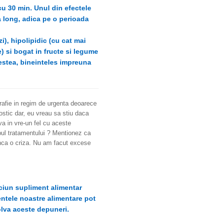
u 30 min. Unul din efectele
a long, adica pe o perioada
), hipolipidic (cu cat mai
 si bogat in fructe si legume
estea, bineinteles impreuna
rafie in regim de urgenta deoarece
stic dar, eu vreau sa stiu daca
va in vre-un fel cu aceste
impul tratamentului ? Mentionez ca
inca o criza. Nu am facut excese
iciun supliment alimentar
entele noastre alimentare pot
zolva aceste depuneri.