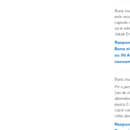
Buna ziua
este rec
capsule 
sa le adm
Jakab En
Raspun
Buna zi
cu Vit A
consuma
Buna ziu
Ptr o pe
1an de zi
alternati
pauza 2-3
cazul can
cefei,obo
Raspun