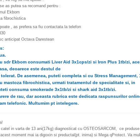
se as putea sa recomand pentru :
omul Ekbom
 fibrochistica
oate , as prefera sa fiu contactata la telefon
330
c anticipat Octava Darestean
s:
ua.
sdr Ekbom consumati Liver Aid 3x1cps/zi si Iron Plus 1tb/zi, ace
sa, deoarece este destul de
 tolerat. De asemenea, puteti completa si cu Stress Management, 1-
mastoza fibrochistica, urmati tratamentul de specialitate si, in
uteti consuma smokerade 3x1tb/zi si shark aid 3x1tb/zi.
re de rau, dar aceasta rubrica este dedicata raspunsurilor onlin
am telefonic. Multumim pt intelegere.
a!
catel in varta de 13 ani(17kg) diagnosticat cu OSTEOSARCOM, ce produse Ca
 acest moment mai ia digoxin si preductal(pt. inima) si Mega qProtect. Va m