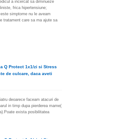
.medicul a incercat sa diminueze
iste, frica hipertensiune;
aceste simptome nu le aveam
de tratament care sa ma ajute sa
 Q Protect 1x1/zi si Stress
te de culcare, daca aveti
iatru deoarece faceam atacuri de
aparul in timp dupa pierderea mame(
.Poate exista posibilitatea