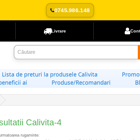
0745.986.148
Livrare
Con
Lista de preturi la produsele Calivita
Promoț
beneficii ai
Produse/Recomandari
B
ultatii Calivita-4
 urmatoarea rugaminte: