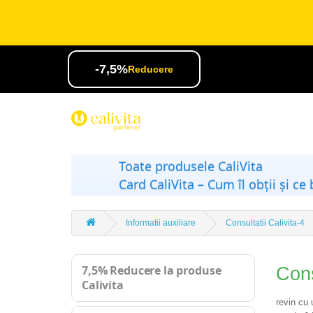
-7,5%
Reducere
Toate produsele CaliVita
Card CaliVita – Cum îl obții și ce 
Informatii auxiliare
Consultatii Calivita-4
7,5% Reducere la produse
Cons
Calivita
revin cu