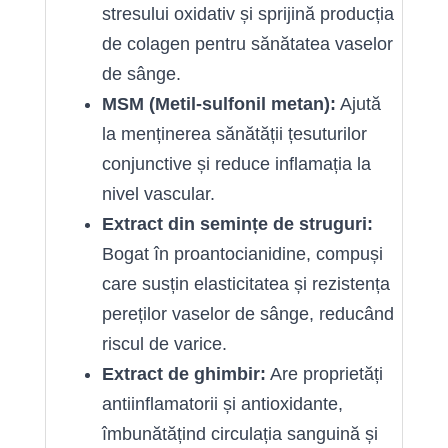
stresului oxidativ și sprijină producția
de colagen pentru sănătatea vaselor
de sânge.
MSM (Metil-sulfonil metan):
Ajută
la menținerea sănătății țesuturilor
conjunctive și reduce inflamația la
nivel vascular.
Extract din semințe de struguri:
Bogat în proantocianidine, compuși
care susțin elasticitatea și rezistența
pereților vaselor de sânge, reducând
riscul de varice.
Extract de ghimbir:
Are proprietăți
antiinflamatorii și antioxidante,
îmbunătățind circulația sanguină și