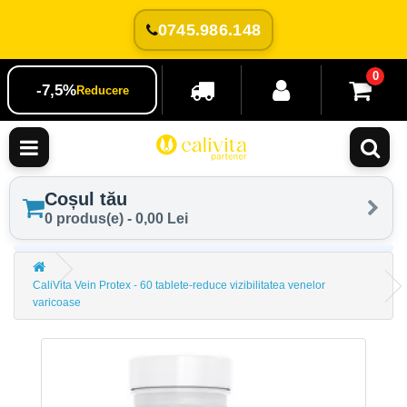
0745.986.148
0
-7,5%
Reducere
Coșul tău
0 produs(e) - 0,00 Lei
CaliVita Vein Protex - 60 tablete-reduce vizibilitatea venelor
varicoase