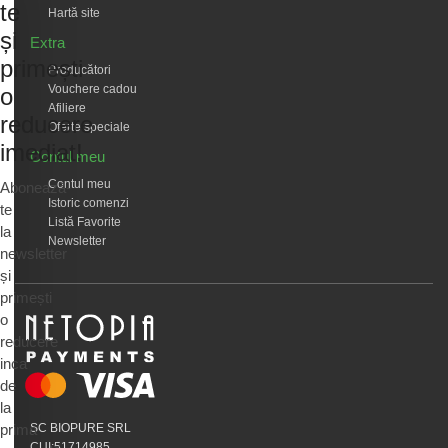
te
Hartă site
și
Extra
primești
Producători
Vouchere cadou
o
Afiliere
reducere
Oferte speciale
imediat!
Contul meu
Contul meu
Abonează-
Istoric comenzi
te
Listă Favorite
la
Newsletter
newsletter
și
primești
o
reducere
inca
de
la
prima
SC BIOPURE SRL
CUI:51714985