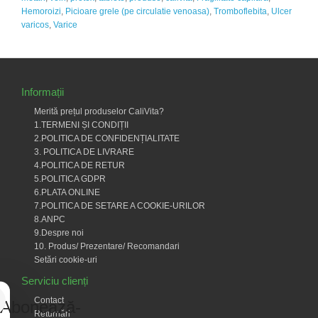
Hemoroizi
,
Picioare grele (pe circulatie venoasa)
,
Tromboflebita
,
Ulcer
varicos
,
Varice
Informații
Merită prețul produselor CaliVita?
1.TERMENI ȘI CONDIȚII
2.POLITICA DE CONFIDENȚIALITATE
3. POLITICA DE LIVRARE
4.POLITICA DE RETUR
5.POLITICA GDPR
6.PLATA ONLINE
7.POLITICA DE SETARE A COOKIE-URILOR
8.ANPC
9.Despre noi
10. Produs/ Prezentare/ Recomandari
Setări cookie-uri
Serviciu clienți
Contact
Abonează-
Returnări