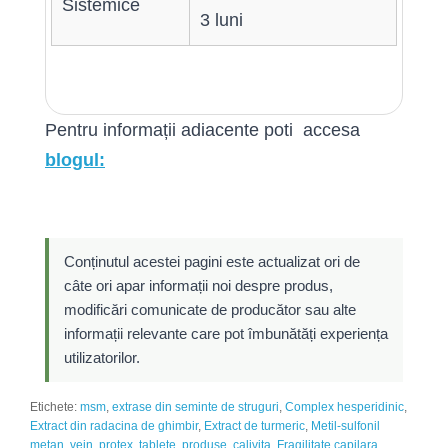
Sistemice
3 luni
Pentru informații adiacente poti accesa
blogul:
Conținutul acestei pagini este actualizat ori de
câte ori apar informații noi despre produs,
modificări comunicate de producător sau alte
informații relevante care pot îmbunătăți experiența
utilizatorilor.
Etichete:
msm
,
extrase din seminte de struguri
,
Complex hesperidinic
,
Extract din radacina de ghimbir
,
Extract de turmeric
,
Metil-sulfonil
metan
,
vein
,
protex
,
tablete
,
produse
,
calivita
,
Fragilitate capilara
,