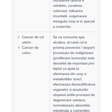
hidratarea optima a
celulelor, curatirea
colonului, ridicarea
imunitatii, oxigenarea
intregului corp si in special
a creierului.
Cancer de col
Se va consuma apa
uterin
alcalina, al carei rol in
Cancer de
privinta prevenirii / stoparii
colon
procesului de malignizare
(proliferare tumorala) este
deosebit de important prin
faptul ca ajuta la
eliminarea din corp a
metabolitilor toxici,
efectueaza dezacidificarea
organelor si tesuturilor
stopand astfel procesul de
degenerare celulara,
normalizeaza absorbtia
intestinala a nutrientilor,