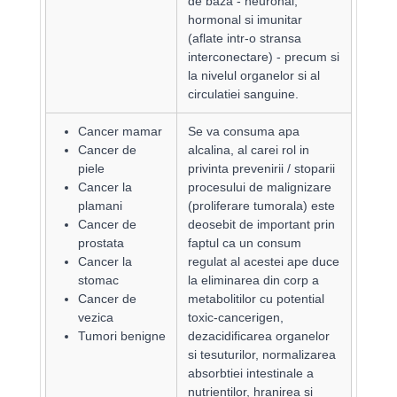
de baza - neuronal,
hormonal si imunitar
(aflate intr-o stransa
interconectare) - precum si
la nivelul organelor si al
circulatiei sanguine.
Cancer mamar
Se va consuma apa
Cancer de
alcalina, al carei rol in
piele
privinta prevenirii / stoparii
Cancer la
procesului de malignizare
plamani
(proliferare tumorala) este
Cancer de
deosebit de important prin
prostata
faptul ca un consum
Cancer la
regulat al acestei ape duce
stomac
la eliminarea din corp a
Cancer de
metabolitilor cu potential
vezica
toxic-cancerigen,
Tumori benigne
dezacidificarea organelor
si tesuturilor, normalizarea
absorbtiei intestinale a
nutrientilor, hranirea si