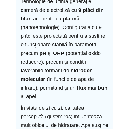
Tehnologie de ultimă generație:
cameră de electroliză cu
9 plăci din
titan
acoperite cu
platină
(nanotehnologie). Configurația cu 9
plăci este proiectată pentru a susține
o funcționare stabilă în parametri
precum
pH
și
ORP
(potențial oxido-
reducere), precum și condiții
favorabile formării de
hidrogen
molecular
(în funcție de apa de
intrare), permițând și un
flux mai bun
al apei.
În viața de zi cu zi, calitatea
percepută (gust/miros) influențează
mult obiceiul de hidratare. Apa susține