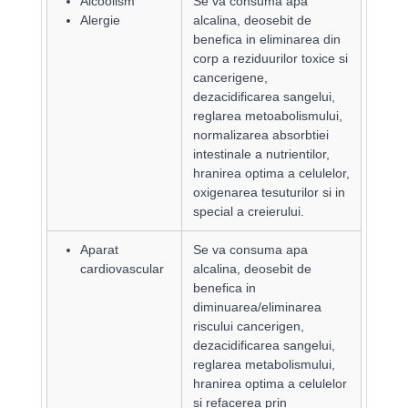
Alcoolism
Se va consuma apa
Alergie
alcalina, deosebit de
benefica in eliminarea din
corp a reziduurilor toxice si
cancerigene,
dezacidificarea sangelui,
reglarea metoabolismului,
normalizarea absorbtiei
intestinale a nutrientilor,
hranirea optima a celulelor,
oxigenarea tesuturilor si in
special a creierului.
Aparat
Se va consuma apa
cardiovascular
alcalina, deosebit de
benefica in
diminuarea/eliminarea
riscului cancerigen,
dezacidificarea sangelui,
reglarea metabolismului,
hranirea optima a celulelor
si refacerea prin