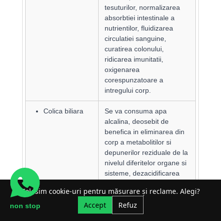
tesuturilor, normalizarea
absorbtiei intestinale a
nutrientilor, fluidizarea
circulatiei sanguine,
curatirea colonului,
ridicarea imunitatii,
oxigenarea
corespunzatoare a
intregului corp.
Colica biliara
Se va consuma apa
alcalina, deosebit de
benefica in eliminarea din
corp a metabolitilor si
depunerilor reziduale de la
nivelul diferitelor organe si
sisteme, dezacidificarea
tesuturilor, normalizarea
Folosim cookie-uri pentru măsurare și reclame. Alegi?
circulatiei sanguine si
Accept
Refuz
limfatice, iar in aceasta
non stop
afectiune - recapatarea