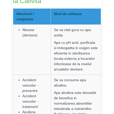
la Calivita
De aceea contează:
pentru
De aceea contează:
când bei
seniori, consecvența e cheia —
Afectiuni /
Mod de utilizare
apă de calitate constant, corpul
nu „mult dintr-o dată”, ci regulat.
simptome
își face „treaba” mai eficient.
Abcese
Se va clati gura cu apa
(dentare)
acida.
Apa cu pH acid, purificata
si imbogatita in oxigen este
eficienta in sterilizarea
locala externa a focarelor
infectioase de la nivelul
arcadelor dentare.
Accident
Se va consuma apa
vascular -
alcalina.
prevenire
Apa alcalina este deosebit
Accident
de benefica in
vascular -
normalizarea absorbtiei
tratament
intestinale a nutrientilor,
Acufene