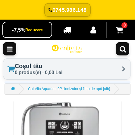
0745.986.148
0
-7,5%
Reducere
Coșul tău
0 produs(e) - 0,00 Lei
CaliVita Aquarion 9P -Ionizator şi filtru de apă [alb]