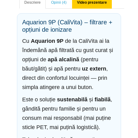
Descriere
Opinii (4)
Video prezentare
Aquarion 9P (CaliVita) – filtrare +
opțiuni de ionizare
Cu
Aquarion 9P
de la CaliVita ai la
îndemână apă filtrată cu gust curat și
opțiuni de
apă alcalină
(pentru
băut/gătit) și apă pentru
uz extern
,
direct din confortul locuinței — prin
simpla atingere a unui buton.
Este o soluție
sustenabilă
și
fiabilă
,
gândită pentru familie și pentru un
consum mai responsabil (mai puține
sticle PET, mai puțină logistică).