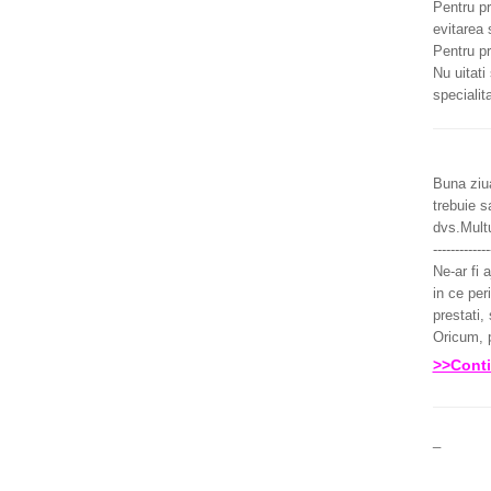
Pentru pr
evitarea 
Pentru pr
Nu uitati
specialit
Buna ziu
trebuie s
dvs.Mult
------------
Ne-ar fi 
in ce per
prestati, 
Oricum, p
>>Conti
_