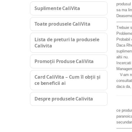
produsul 
Suplimente CaliVita
sa ma lin
Deasemene
------------
Toate produsele CaliVita
Trebuie s
Problemel
Lista de preturi la produsele
Probabil
Calivita
Daca Rhod
supliment
altii nu.
Promoții Produse CaliVita
Incercati
Manageme
V-am ruga
Card CaliVita – Cum îl obții și
consultat
ce beneficii ai
daca da,
Despre produsele Calivita
ce produs
paranoica
secundar
------------