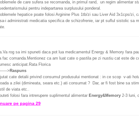
oblemele de care sufera se recomanda, in primul rand, un regim alimentar stab
sedentarismului pentru indepartarea surplusului ponderal.
oblemele hepatice poate folosi Arginine Plus 1tb/zi sau Liver Aid 3x1cps/zi, 
 sa-i administrati medicatia specifica de schizofrenie, iar pt suflul sistolic sa 
ate.
a.Va rog sa imi spuneti daca pot lua medicamentul Energy & Memory fara pau
a fac comanda.Mentionez ca am luat cate o pastila pe zi nustiu cat este de c
umesc anticipat.Rata Florica
------->
Raspuns
ajutat cate detalii privind consumul produsului mentionat : in ce scop v-ati hotar
ioada a zilei (dimineata, seara etc.) ati consumat ? Dar, ar fi fost bine sa sti
stil de viata etc..
uteti folosi fara intrerupere suplimentul alimentar
Energy&Memory
2-3 luni,
nuare pe pagina 29