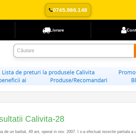
0745.986.148
Livrare
Con
Lista de preturi la produsele Calivita
Promoț
beneficii ai
Produse/Recomandari
B
ultatii Calivita-28
a de un barbat, 49 ani, operat in nov. 2007. I s-a efectuat rezectie partiala a 