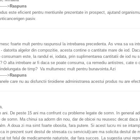
------->
Raspuns
dus este eficient pentru mentiunile prezentate in prospect, ajutand organismu
nticancerigen pasiv.
esc foarte mult pentru raspunsul la intrebarea precedenta. As vrea sa va intr
 datorita algelor din compozitie, acesta contine o cantitate mare de iod. Dac
 consumam este, la randul ei, iodata, prin suplimentarea cantitatii de iod nu s
 O alta intrebare ar fi daca se poate consuma, ca remediu antistres, cate o c
 indelungata de timp? Va multumesc mult pentru bunavointa.Azi
------->
Raspuns
nele care nu au disfunctii tiroidiene administrarea acestui produs nu are efec
a,
 ani. De peste 15 ani ma confrunt cu probleme legate de somn. In general a
e de somn. Ma chinui sa adorm din nou, dar de obicei nu reusesc decat daca 
lm. A doua zi ma simt foarte obosita, fara putere. Si acest lucru mi se intamp
ca in prezent sunt destul de stresata cu serviciul(care ma solicita destul de 
at tot felul de medicamente naturiste, dar fara succes. La sugestia unui rep