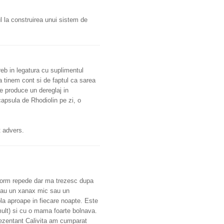
l la construirea unui sistem de
eb in legatura cu suplimentul
a tinem cont si de faptul ca sarea
e produce un dereglaj in
apsula de Rhodiolin pe zi, o
t advers.
dorm repede dar ma trezesc dupa
iau un xanax mic sau un
la aproape in fiecare noapte. Este
mult) si cu o mama foarte bolnava.
rezentant Calivita am cumparat