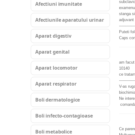
subclavi
Afectiuni imunitate
examenul 
stanga si
Afectiunile aparatului urinar
adjuvant 
------------
Puteti fo
Aparat digestiv
Caps con
Aparat genital
am facut 
Aparat locomotor
10140
ce trata
------------
Aparat respirator
V-as ruga
biochimia
Ne intere
Boli dermatologice
comandat
Boli infecto-contagioase
Ce parer
Boli metabolice
Multumes