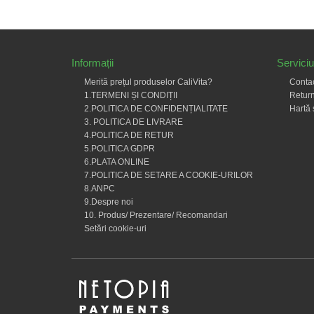
Informații
Serviciu 
Merită prețul produselor CaliVita?
Conta
1.TERMENI ȘI CONDIȚII
Return
2.POLITICA DE CONFIDENȚIALITATE
Hartă 
3. POLITICA DE LIVRARE
4.POLITICA DE RETUR
5.POLITICA GDPR
6.PLATA ONLINE
7.POLITICA DE SETARE A COOKIE-URILOR
8.ANPC
9.Despre noi
10. Produs/ Prezentare/ Recomandari
Setări cookie-uri