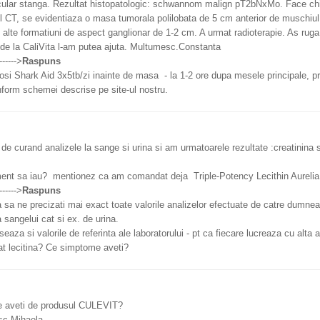
cular stanga. Rezultat histopatologic: schwannom malign pT2bNxMo. Face chim
CT, se evidentiaza o masa tumorala polilobata de 5 cm anterior de muschiul s
 alte formatiuni de aspect ganglionar de 1-2 cm. A urmat radioterapie. As rug
de la CaliVita l-am putea ajuta. Multumesc.Constanta
------->
Raspuns
losi Shark Aid 3x5tb/zi inainte de masa - la 1-2 ore dupa mesele principale, 
form schemei descrise pe site-ul nostru.
de curand analizele la sange si urina si am urmatoarele rezultate :creatinina 
ment sa iau? mentionez ca am comandat deja Triple-Potency Lecithin Aurelia
------->
Raspuns
 sa ne precizati mai exact toate valorile analizelor efectuate de catre dum
 sangelui cat si ex. de urina.
seaza si valorile de referinta ale laboratorului - pt ca fiecare lucreaza cu alta
 lecitina? Ce simptome aveti?
e aveti de produsul CULEVIT?
c Mihaela