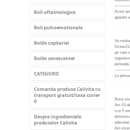
------------
Boli oftalmologice
Acest pro
aparare a
Boli psihoemotionale
Va multum
Bolile copilariei
Ocean21 -
pe care o
Bolile senescentei
organism?
perioada
------------
CATEGORII
La persoa
Comanda produse Calivita cu
transport gratuit/taxa curier
Buna ziu
0
Am 53 de
cca 5 or
Despre ingredientele
distonoca
produselor Calivita
adevarat 
Am incerc