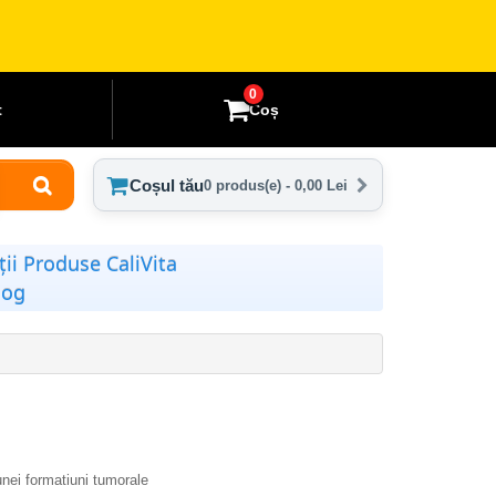
0
t
Coș
Coșul tău
0 produs(e) - 0,00 Lei
ii Produse CaliVita
log
unei formatiuni tumorale