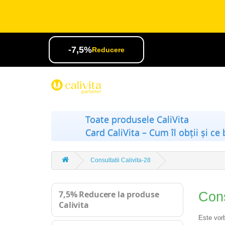
-7,5%
Reducere
Toate produsele CaliVita
Card CaliVita – Cum îl obții și ce 
Consultatii Calivita-28
7,5% Reducere la produse
Cons
Calivita
Este vorb