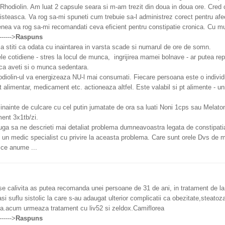
Rhodiolin. Am luat 2 capsule seara si m-am trezit din doua in doua ore. Cre
isteasca. Va rog sa-mi spuneti cum trebuie sa-l administrez corect pentru af
a va rog sa-mi recomandati ceva eficient pentru constipatie cronica. Cu mul
------->
Raspuns
a stiti ca odata cu inaintarea in varsta scade si numarul de ore de somn.
e cotidiene - stres la locul de munca, ingrijirea mamei bolnave - ar putea re
 ca aveti si o munca sedentara.
iolin-ul va energizeaza NU-l mai consumati. Fiecare persoana este o individu
 alimentar, medicament etc. actioneaza altfel. Este valabil si pt alimente - uni
 inainte de culcare cu cel putin jumatate de ora sa luati Noni 1cps sau Melatoni
nt 3x1tb/zi.
 sa ne descrieti mai detaliat problema dumneavoastra legata de constipatia c
 un medic specialist cu privire la aceasta problema. Care sunt orele Dvs de
 ce anume ...
e calivita as putea recomanda unei persoane de 31 de ani, in tratament de la 
si suflu sistolic la care s-au adaugat ulterior complicatii ca obezitate,steato
a.acum urmeaza tratament cu liv52 si zeldox.Camiflorea
------->
Raspuns