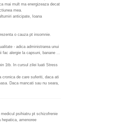
d ca mai mult ma energizeaza decat
ectiunea mea.
tumiri anticipate, Ioana
prezenta o cauza pt insomnie.
alitate - adica administrarea unui
i fac alergie la capsuni, banane ...
n 1tb. In cursul zilei luati Stress
ronica de care suferiti, daca ati
 masa. Daca mancati sau nu seara,
medicul psihiatru pt schizofrenie
za hepatica, amenoree