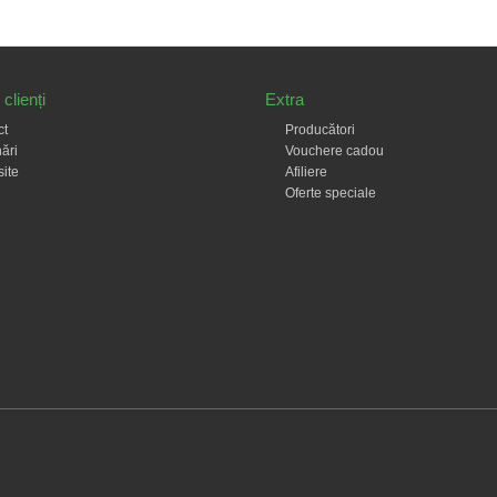
clienți
Extra
ct
Producători
ări
Vouchere cadou
site
Afiliere
Oferte speciale