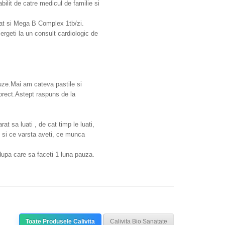
ilit de catre medicul de familie si
cat si Mega B Complex 1tb/zi.
mergeti la un consult cardiologic de
ze.Mai am cateva pastile si
orect.Astept raspuns de la
at sa luati , de cat timp le luati,
m si ce varsta aveti, ce munca
 dupa care sa faceti 1 luna pauza.
Toate Produsele Calivita
Calivita Bio Sanatate