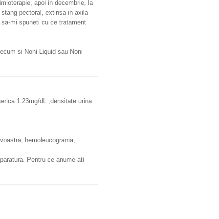
ioterapie, apoi in decembrie, la
tang pectoral, extinsa in axila
a sa-mi spuneti cu ce tratament
precum si Noni Liquid sau Noni
serica 1.23mg/dL ,densitate urina
neavoastra, hemoleucograma,
 aparatura. Pentru ce anume ati