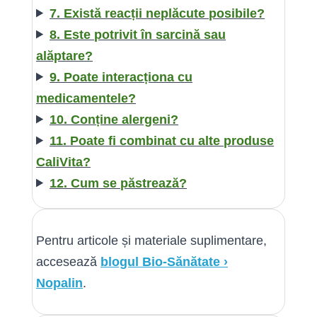
7. Există reacții neplăcute posibile?
8. Este potrivit în sarcină sau
alăptare?
9. Poate interacționa cu
medicamentele?
10. Conține alergeni?
11. Poate fi combinat cu alte produse
CaliVita?
12. Cum se păstrează?
Pentru articole și materiale suplimentare,
accesează
blogul Bio-Sănătate ›
Nopalin
.