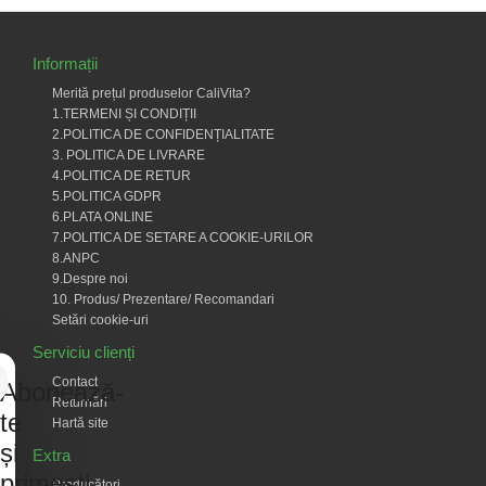
Informații
Merită prețul produselor CaliVita?
1.TERMENI ȘI CONDIȚII
2.POLITICA DE CONFIDENȚIALITATE
3. POLITICA DE LIVRARE
4.POLITICA DE RETUR
5.POLITICA GDPR
6.PLATA ONLINE
7.POLITICA DE SETARE A COOKIE-URILOR
8.ANPC
9.Despre noi
10. Produs/ Prezentare/ Recomandari
Setări cookie-uri
Serviciu clienți
Contact
Abonează-
Returnări
te
Hartă site
și
Extra
primești
Producători