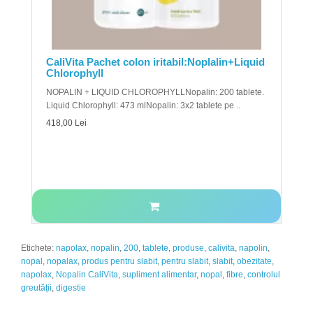
CaliVita Pachet colon iritabil:Noplalin+Liquid
Chlorophyll
NOPALIN + LIQUID CHLOROPHYLLNopalin: 200 tablete.
Liquid Chlorophyll: 473 mlNopalin: 3x2 tablete pe ..
418,00 Lei
Etichete:
napolax
,
nopalin
,
200
,
tablete
,
produse
,
calivita
,
napolin
,
nopal
,
nopalax
,
produs pentru slabit
,
pentru slabit
,
slabit
,
obezitate
,
napolax
,
Nopalin CaliVita
,
supliment alimentar
,
nopal
,
fibre
,
controlul
greutății
,
digestie