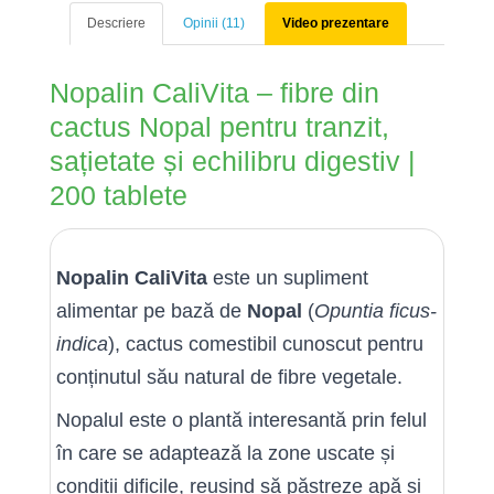
Descriere
Opinii (11)
Video prezentare
Nopalin CaliVita – fibre din
cactus Nopal pentru tranzit,
sațietate și echilibru digestiv |
200 tablete
Nopalin CaliVita
este un supliment
alimentar pe bază de
Nopal
(
Opuntia ficus-
indica
), cactus comestibil cunoscut pentru
conținutul său natural de fibre vegetale.
Nopalul este o plantă interesantă prin felul
în care se adaptează la zone uscate și
condiții dificile, reușind să păstreze apă și