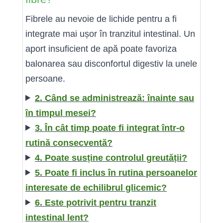
Fibrele au nevoie de lichide pentru a fi
integrate mai ușor în tranzitul intestinal. Un
aport insuficient de apă poate favoriza
balonarea sau disconfortul digestiv la unele
persoane.
2. Când se administrează: înainte sau
în timpul mesei?
3. În cât timp poate fi integrat într-o
rutină consecventă?
4. Poate susține controlul greutății?
5. Poate fi inclus în rutina persoanelor
interesate de echilibrul glicemic?
6. Este potrivit pentru tranzit
intestinal lent?