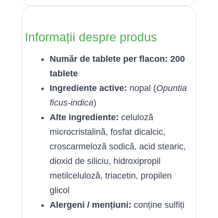
Informații despre produs
Număr de tablete per flacon:
200
tablete
Ingrediente active:
nopal (
Opuntia
ficus-indica
)
Alte ingrediente:
celuloză
microcristalină, fosfat dicalcic,
croscarmeloză sodică, acid stearic,
dioxid de siliciu, hidroxipropil
metilceluloză, triacetin, propilen
glicol
Alergeni / mențiuni:
conține sulfiți