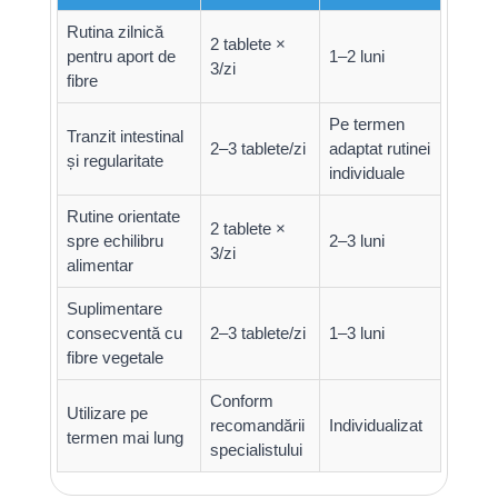
Rutina zilnică
2 tablete ×
pentru aport de
1–2 luni
3/zi
fibre
Pe termen
Tranzit intestinal
2–3 tablete/zi
adaptat rutinei
și regularitate
individuale
Rutine orientate
2 tablete ×
spre echilibru
2–3 luni
3/zi
alimentar
Suplimentare
consecventă cu
2–3 tablete/zi
1–3 luni
fibre vegetale
Conform
Utilizare pe
recomandării
Individualizat
termen mai lung
specialistului