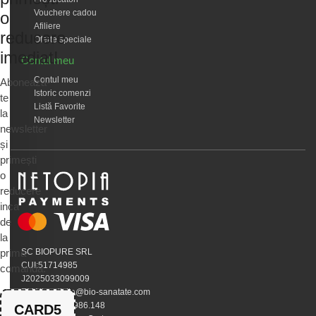
Vouchere cadou
o
Afiliere
reducere
Oferte speciale
imediat!
Contul meu
Contul meu
Abonează-
Istoric comenzi
te
Listă Favorite
la
Newsletter
newsletter
și
primești
o
reducere
inca
de
la
prima
SC BIOPURE SRL
CUI:51714985
comandă.
J2025033099009
EMAIL:calivita@bio-sanatate.com
Telefon:0745.986.148
CARD5