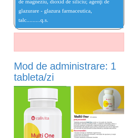
de magneziu, dioxid de siliciu; agenţi de
glazurare - glazura farmaceutica,
talc.........q.s.
Mod de administrare: 1
tableta/zi