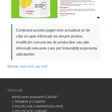
Conținutul acestei pagini este actualizat ori de
câte ori apar informații noi despre produs,
modificări comunicate de producător sau alte
informații relevante care pot îmbunătăți experiența
utilizatorilor.
Etichete:
daily multi
,
day multi
Informații
Merită prețul produselor CaliVita?
1.TERMENI ȘI CONDIȚII
2.POLITICA DE CONFIDENȚIALITATE
3. POLITICA DE LIVRARE