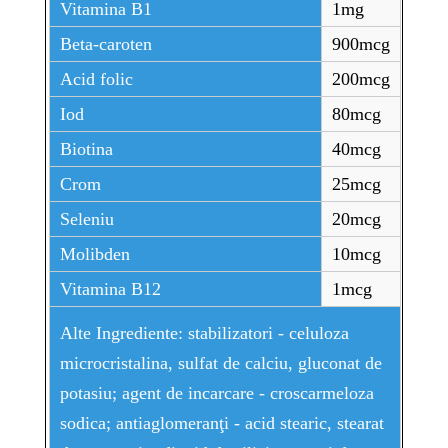
Vitamina B1
1mg
Beta-caroten
900mcg
Acid folic
200mcg
Iod
80mcg
Biotina
40mcg
Crom
25mcg
Seleniu
20mcg
Molibden
10mcg
Vitamina B12
1mcg
Alte Ingrediente: stabilizatori - celuloza
microcristalina, sulfat de calciu, gluconat de
potasiu; agent de incarcare - croscarmeloza
sodica; antiaglomeranţi - acid stearic, stearat