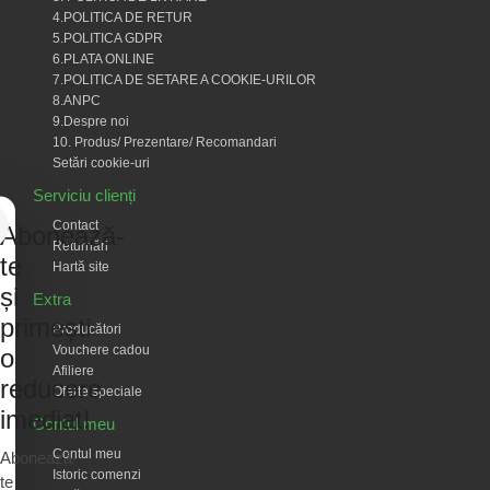
4.POLITICA DE RETUR
5.POLITICA GDPR
6.PLATA ONLINE
7.POLITICA DE SETARE A COOKIE-URILOR
8.ANPC
9.Despre noi
10. Produs/ Prezentare/ Recomandari
Setări cookie-uri
Serviciu clienți
Contact
Abonează-
Returnări
te
Hartă site
și
Extra
primești
Producători
Vouchere cadou
o
Afiliere
reducere
Oferte speciale
imediat!
Contul meu
Contul meu
Abonează-
Istoric comenzi
te