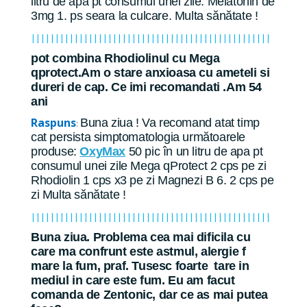
litru de apa pt consumul unei zile. Melatonin de
3mg 1. ps seara la culcare. Multa sănătate !
||||||||||||||||||||||||||||||||||||||||||||||||||
pot combina Rhodiolinul cu Mega
qprotect.Am o stare anxioasa cu ameteli si
dureri de cap. Ce imi recomandati .Am 54
ani
Raspuns
Buna ziua ! Va recomand atat timp
:
cat persista simptomatologia următoarele
produse:
OxyMax
50 pic în un litru de apa pt
consumul unei zile Mega qProtect 2 cps pe zi
Rhodiolin 1 cps x3 pe zi Magnezi B 6. 2 cps pe
zi Multa sănătate !
||||||||||||||||||||||||||||||||||||||||||||||||||
Buna ziua. Problema cea mai dificila cu
care ma confrunt este astmul, alergie f
mare la fum, praf. Tusesc foarte tare in
mediul in care este fum. Eu am facut
comanda de Zentonic, dar ce as mai putea