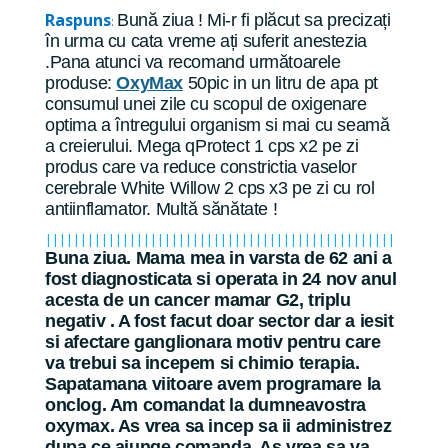
Raspuns
Bună ziua ! Mi-r fi plăcut sa precizați
:
în urma cu cata vreme ați suferit anestezia
.Pana atunci va recomand următoarele
produse:
OxyMax
50pic in un litru de apa pt
consumul unei zile cu scopul de oxigenare
optima a întregului organism si mai cu seamă
a creierului. Mega qProtect 1 cps x2 pe zi
produs care va reduce constrictia vaselor
cerebrale White Willow 2 cps x3 pe zi cu rol
antiinflamator. Multă sănătate !
||||||||||||||||||||||||||||||||||||||||||||||||||
Buna ziua. Mama mea in varsta de 62 ani a
fost diagnosticata si operata in 24 nov anul
acesta de un cancer mamar G2, triplu
negativ . A fost facut doar sector dar a iesit
si afectare ganglionara motiv pentru care
va trebui sa incepem si chimio terapia.
Sapatamana viitoare avem programare la
onclog. Am comandat la dumneavostra
oxymax. As vrea sa incep sa ii administrez
dupa ce ajunge comanda. As vrea sa va