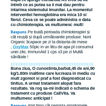
intreb ce as putea sa ii mai dau pentru
intarirea sistemului imunitar. La momentul
interventiei hemoglobina era mica 10 si
fierul. Ceva ce se poate administra o data
cu chimioterapia. va multumesc mult!
Raspuns
Pe toată perioada chimioterapiei și
:
cât reușiți și după următoarele produse: Noni
Organic 3capace pe zi la distanta de mese
,
OxyMax
50pic in un litru de apa pt consumul
unei zile,
ImmunAid 1 cps x3 pe zi Multă
sănătate !
||||||||||||||||||||||||||||||||||||||||||||||||||
Buna ziua, O cunostinta,barbat,45 de ani,90
kg/1.80m inaltime care lucreaza in mediu cu
mult zgomot si praf a fost diagnosticat cu
tinitus. A urmat tratament alopat fara
rezultate. Va rog sa-mi indicati o schema de
tratament cu produse CaliVita. Va
multumesc anticipat !
Raspuns
Atat timp cât persista simptomele
: