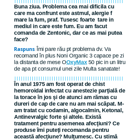
||||||||||||||||||||||||||||||||||||||||||||||||||
Buna ziua. Problema cea mai dificila cu
care ma confrunt este astmul, alergie f
mare la fum, praf. Tusesc foarte tare in
mediul in care este fum. Eu am facut
comanda de Zentonic, dar ce as mai putea
face?
Raspuns
Îmi pare rău pt problema dv. Va
:
recomand în plus Noni Organic 3 capace pe zi
la distanta de mese O
OxyMax
50 pic in un litru
de apa pt consumul unei zile Multa sanatate!
||||||||||||||||||||||||||||||||||||||||||||||||||
În anul 1975 am fost operat de chist
hemoroidal infectat cu anestezie parţială de
la torace în jos şi de atunci am rămas cu
dureri de cap de care nu am mai scăpat. M-
am tratat cu codamin, algocalmin, Ketonal,
Antinevralgic forte şi altele. Există
tratament pentru asemenea afecţiuni? Ce
produse îmi puteţi recomanda pentru
această afecţiune? Mulţumesc. Cu stimă