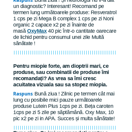
Raspuns
Bună ziua ! Și neurologul nu v-a dat
:
un diagnostic? Interesant! Recomand pe
termen lung următoarele produse: Resveratrol
1 cps pe zi Mega B complex 1 cps pe zi Noni
organic 2 capace x2 pe zi înainte de
masă
OxyMax
40 pic într-o cantitate oarecare
de lichid pentru consumul unei zile Multă
sănătate !
||||||||||||||||||||||||||||||||||||||||||||||||||
Pentru miopie forte, am dioptrii mari, ce
produse, sau combinatii de produse îmi
recomandați? As vrea sa îmi cresc
acuitatea vizuala sau sa stopez miopia.
Raspuns
Bună ziua ! Zilnic pe termen cât mai
:
lung cu posibile mici pauze următoarele
produse Lutein Plus 1cps pe zi. Beța caroten
1cps pe zi 5 zile pe săptămână. Oxy Max, 10
pic x2 pe zi in APA. Succes și multa sănătate!
||||||||||||||||||||||||||||||||||||||||||||||||||