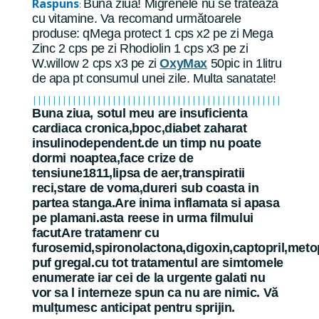
Raspuns
Buna ziua! Migrenele nu se trateaza
:
cu vitamine. Va recomand următoarele
produse: qMega protect 1 cps x2 pe zi Mega
Zinc 2 cps pe zi Rhodiolin 1 cps x3 pe zi
W.willow 2 cps x3 pe zi
OxyMax
50pic in 1litru
de apa pt consumul unei zile. Multa sanatate!
||||||||||||||||||||||||||||||||||||||||||||||||||
Buna ziua, sotul meu are insuficienta
cardiaca cronica,bpoc,diabet zaharat
insulinodependent.de un timp nu poate
dormi noaptea,face crize de
tensiune1811,lipsa de aer,transpiratii
reci,stare de voma,dureri sub coasta in
partea stanga.Are inima inflamata si apasa
pe plamani.asta reese in urma filmului
facutAre tratamenr cu
furosemid,spironolactona,digoxin,captopril,meto
puf gregal.cu tot tratamentul are simtomele
enumerate iar cei de la urgente galati nu
vor sa l interneze spun ca nu are nimic. Vă
mulțumesc anticipat pentru sprijin.