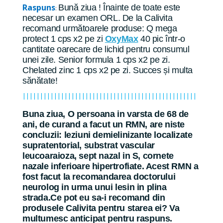
Raspuns
Bună ziua ! Înainte de toate este
:
necesar un examen ORL. De la Calivita
recomand următoarele produse: Q mega
protect 1 cps x2 pe zi
OxyMax
40 pic într-o
cantitate oarecare de lichid pentru consumul
unei zile. Senior formula 1 cps x2 pe zi.
Chelated zinc 1 cps x2 pe zi. Succes și multa
sănătate!
||||||||||||||||||||||||||||||||||||||||||||||||||
Buna ziua, O persoana in varsta de 68 de
ani, de curand a facut un RMN, are niste
concluzii: leziuni demielinizante localizate
supratentorial, substrat vascular
leucoaraioza, sept nazal in S, cornete
nazale inferioare hipertrofiate. Acest RMN a
fost facut la recomandarea doctorului
neurolog in urma unui lesin in plina
strada.Ce pot eu sa-i recomand din
produsele Calivita pentru starea ei? Va
multumesc anticipat pentru raspuns.