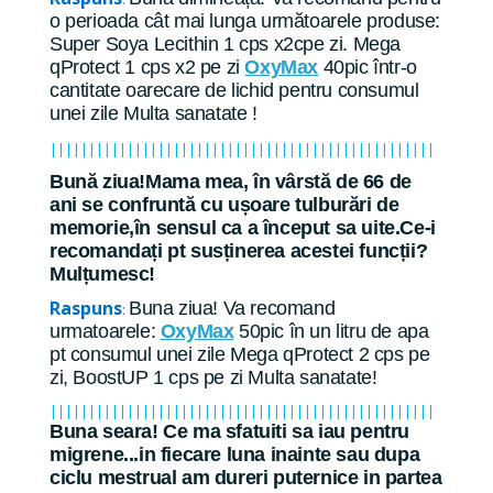
o perioada cât mai lunga următoarele produse:
Super Soya Lecithin 1 cps x2cpe zi. Mega
qProtect 1 cps x2 pe zi
OxyMax
40pic într-o
cantitate oarecare de lichid pentru consumul
unei zile Multa sanatate !
||||||||||||||||||||||||||||||||||||||||||||||||||
Bună ziua!Mama mea, în vârstă de 66 de
ani se confruntă cu ușoare tulburări de
memorie,în sensul ca a început sa uite.Ce-i
recomandați pt susținerea acestei funcții?
Mulțumesc!
Raspuns
Buna ziua! Va recomand
:
urmatoarele:
OxyMax
50pic în un litru de apa
pt consumul unei zile Mega qProtect 2 cps pe
zi, BoostUP 1 cps pe zi Multa sanatate!
||||||||||||||||||||||||||||||||||||||||||||||||||
Buna seara! Ce ma sfatuiti sa iau pentru
migrene...in fiecare luna inainte sau dupa
ciclu mestrual am dureri puternice in partea