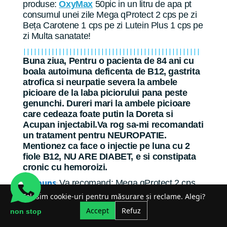
produse:
OxyMax
50pic in un litru de apa pt
consumul unei zile Mega qProtect 2 cps pe zi
Beța Carotene 1 cps pe zi Lutein Plus 1 cps pe
zi Multa sanatate!
||||||||||||||||||||||||||||||||||||||||||||||||||
Buna ziua, Pentru o pacienta de 84 ani cu
boala autoimuna deficenta de B12, gastrita
atrofica si neurpatie severa la ambele
picioare de la laba piciorului pana peste
genunchi. Dureri mari la ambele picioare
care cedeaza foate putin la Doreta si
Acupan injectabil.Va rog sa-mi recomandati
un tratament pentru NEUROPATIE.
Mentionez ca face o injectie pe luna cu 2
fiole B12, NU ARE DIABET, e si constipata
cronic cu hemoroizi.
Raspuns
Va recomand: Mega qProtect 2 cps
:
pe zi Resveratrol 1 cps pe zi
OxyMax
50pic in
Folosim cookie-uri pentru măsurare și reclame. Alegi?
un litru de apa pt consumul unei zile Pentru
Accept
Refuz
non stop
constipație atat timp cât este necesar Pure
Inulin 1 lingura rasa zilnic dizolvata in alimentul