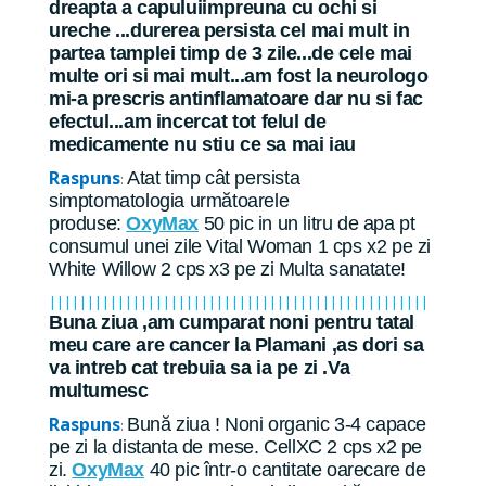
dreapta a capuluiimpreuna cu ochi si
ureche ...durerea persista cel mai mult in
partea tamplei timp de 3 zile...de cele mai
multe ori si mai mult...am fost la neurologo
mi-a prescris antinflamatoare dar nu si fac
efectul...am incercat tot felul de
medicamente nu stiu ce sa mai iau
Raspuns
Atat timp cât persista
:
simptomatologia următoarele
produse:
OxyMax
50 pic in un litru de apa pt
consumul unei zile Vital Woman 1 cps x2 pe zi
White Willow 2 cps x3 pe zi Multa sanatate!
||||||||||||||||||||||||||||||||||||||||||||||||||
Buna ziua ,am cumparat noni pentru tatal
meu care are cancer la Plamani ,as dori sa
va intreb cat trebuia sa ia pe zi .Va
multumesc
Raspuns
Bună ziua ! Noni organic 3-4 capace
:
pe zi la distanta de mese. CellXC 2 cps x2 pe
zi.
OxyMax
40 pic într-o cantitate oarecare de