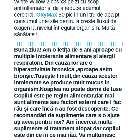
White Willow 2 cps x3 pe zi cu scop
antiinflamator și de a reduce edemul
cerebral.
OxyMax
50 pic in un litru de apa pt
consumul unei zile pentru a creste fluxul de
oxigen la nivelul întregului organism. Multă
sănătate !
||||||||||||||||||||||||||||||||||||||||||||||||||
Buna ziua! Am o fetița de 5 ani aproape cu
multiple intolerante alimentare și alergii
respiratorii. Din cauza lor are o
hiperactivitate bronsica ,aproape astm
bronșic.Tușește f mult,din cauza acestor
intolerante se produce mult mucus in
organism.Noaptea nu poate dormi de tuse
Copilul este pe regim alimentar,dar mai
sunt alimente sau factori externi care i fac
rău și care încă n au fost descoperite. Ce
recomandări de suplimente care s o ajute
ați avea pentru noi? Am încercat multe
suplimente și tratament alopat dar copilul
este din ce in ce mai rău. Va multumesc