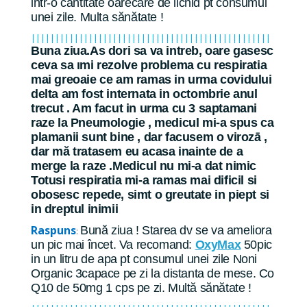
intr-o cantitate oarecare de lichid pt consumul
unei zile. Multa sănătate !
||||||||||||||||||||||||||||||||||||||||||||||||||
Buna ziua.As dori sa va intreb, oare gasesc
ceva sa ımi rezolve problema cu respiratia
mai greoaie ce am ramas in urma covidului
delta am fost internata in octombrie anul
trecut . Am facut in urma cu 3 saptamani
raze la Pneumologie , medicul mi-a spus ca
plamanii sunt bine , dar facusem o virozā ,
dar mă tratasem eu acasa inainte de a
merge la raze .Medicul nu mi-a dat nimic
Totusi respiratia mi-a ramas mai dificil si
obosesc repede, simt o greutate in piept si
in dreptul inimii
Raspuns
Bună ziua ! Starea dv se va ameliora
:
un pic mai încet. Va recomand:
OxyMax
50pic
in un litru de apa pt consumul unei zile Noni
Organic 3capace pe zi la distanta de mese. Co
Q10 de 50mg 1 cps pe zi. Multă sănătate !