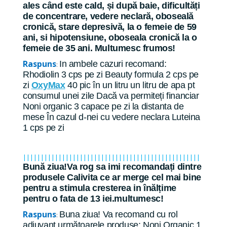
ales când este cald, și după baie, dificultăți
de concentrare, vedere neclară, oboseală
cronică, stare depresivă, la o femeie de 59
ani, si hipotensiune, oboseala cronică la o
femeie de 35 ani. Multumesc frumos!
Raspuns
In ambele cazuri recomand:
:
Rhodiolin 3 cps pe zi Beauty formula 2 cps pe
zi
OxyMax
40 pic în un litru un litru de apa pt
consumul unei zile Dacă va permiteți financiar
Noni organic 3 capace pe zi la distanta de
mese În cazul d-nei cu vedere neclara Luteina
1 cps pe zi
||||||||||||||||||||||||||||||||||||||||||||||||||
Bună ziua!Va rog sa imi recomandați dintre
produsele Calivita ce ar merge cel mai bine
pentru a stimula cresterea in înălțime
pentru o fata de 13 iei.multumesc!
Raspuns
Buna ziua! Va recomand cu rol
:
adjuvant următoarele produse: Noni Organic 1