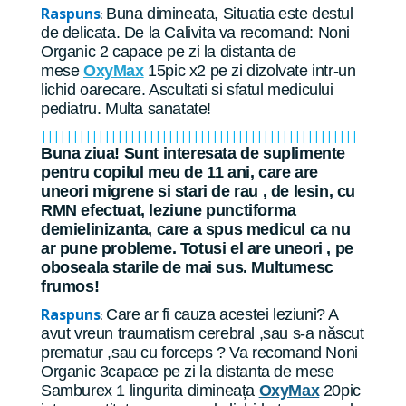
Raspuns
Buna dimineata, Situatia este destul
:
de delicata. De la Calivita va recomand: Noni
Organic 2 capace pe zi la distanta de
mese
OxyMax
15pic x2 pe zi dizolvate intr-un
lichid oarecare. Ascultati si sfatul medicului
pediatru. Multa sanatate!
||||||||||||||||||||||||||||||||||||||||||||||||||
Buna ziua! Sunt interesata de suplimente
pentru copilul meu de 11 ani, care are
uneori migrene si stari de rau , de lesin, cu
RMN efectuat, leziune punctiforma
demielinizanta, care a spus medicul ca nu
ar pune probleme. Totusi el are uneori , pe
oboseala starile de mai sus. Multumesc
frumos!
Raspuns
Care ar fi cauza acestei leziuni? A
:
avut vreun traumatism cerebral ,sau s-a născut
prematur ,sau cu forceps ? Va recomand Noni
Organic 3capace pe zi la distanta de mese
Samburex 1 lingurita dimineața
OxyMax
20pic