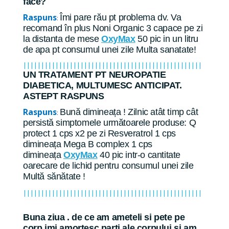
face?
Raspuns
Îmi pare rău pt problema dv. Va
:
recomand în plus Noni Organic 3 capace pe zi
la distanta de mese
OxyMax
50 pic in un litru
de apa pt consumul unei zile Multa sanatate!
||||||||||||||||||||||||||||||||||||||||||||||||||
UN TRATAMENT PT NEUROPATIE
DIABETICA, MULTUMESC ANTICIPAT.
ASTEPT RASPUNS
Raspuns
Bună dimineața ! Zilnic atât timp cât
:
persistă simptomele următoarele produse: Q
protect 1 cps x2 pe zi Resveratrol 1 cps
dimineața Mega B complex 1 cps
dimineața
OxyMax
40 pic intr-o cantitate
oarecare de lichid pentru consumul unei zile
Multă sănătate !
||||||||||||||||||||||||||||||||||||||||||||||||||
Buna ziua . de ce am ameteli si pete pe
corp imi amortesc parti ale corpului si am