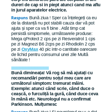
dureri de cap si in piept atunci cand ma aflu
in jurul aparatelor electrice.
Raspuns
Bună ziua ! Sper ca înțelegeți ca eu
:
de la distanță nu pot stabili cauza dar vă pot
ajuta și sper ca va fi bine . Atât timp cat
persistă simptomele, următoarele produse:
Mega qProtect 2 cps pe zi Resveratrol 1 cps
pe zi Magnezi B6 2cps pe zi Rhodiolin 2 cps
pe zi
OxyMax
40 pic intr-o cantitate oarecare
de lichid pentru consumul unei zile Multă
sănătate !
||||||||||||||||||||||||||||||||||||||||||||||||||
Bună dimineața! Vă rog să mă ajutați cu
recomandări pentru soțul meu care are
următorul simptom: tremurat mâini.
Exemple: atunci când scrie, când duce o
ceașcă, o furculiță la gură, când duce ceva
în mână etc. Neurologul nu a confirmat
Parkinson. Mulțumesc