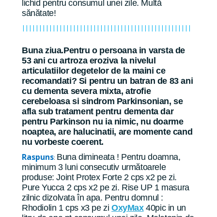
lichid pentru consumul unei zile. Multă
sănătate!
||||||||||||||||||||||||||||||||||||||||||||||||||
Buna ziua.Pentru o persoana in varsta de
53 ani cu artroza eroziva la nivelul
articulatiilor degetelor de la maini ce
recomandati? Si pentru un batran de 83 ani
cu dementa severa mixta, atrofie
cerebeloasa si sindrom Parkinsonian, se
afla sub tratament pentru dementa dar
pentru Parkinson nu ia nimic, nu doarme
noaptea, are halucinatii, are momente cand
nu vorbeste coerent.
Raspuns
Buna dimineata ! Pentru doamna,
:
minimum 3 luni consecutiv următoarele
produse: Joint Protex Forte 2 cps x2 pe zi.
Pure Yucca 2 cps x2 pe zi. Rise UP 1 masura
zilnic dizolvata în apa. Pentru domnul :
Rhodiolin 1 cps x3 pe zi
OxyMax
40pic in un