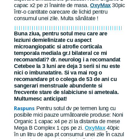
capac x2 pe zi înainte de masa.
OxyMax
30pic
într-o cantitate oarecare de lichid pentru
consumul unei zile. Multa sănătate !
||||||||||||||||||||||||||||||||||||||||||||||||||
Buna ziua, pentru sotul meu care are
leziuni demielinizate cu aspect
microangiopatic si atrofie corticala
temporala mediala gr.I bilateral ce mi
recomandati? dr. neurolog i a recomandat
Cetebee la 3 luni are deja 3 serii si nu este
nici o imbunatatire. Si va mai rog o
recomandare pt o colega de 53 de ani cu
sangerari menstruale abundente si
frecvente stare de slabiciune si ameteala.
Multumesc anticipat!
Raspuns
Pentru sotul dv pe termen lung cu
:
posibile mici pauze următoarele produse: Noni
Organic 1 capac x4 pe zi la distanta de mese
Mega B Complex 1 cps pe zi.
OxyMax
40pic
în un litru de apa pt consumul unei zile În cazul