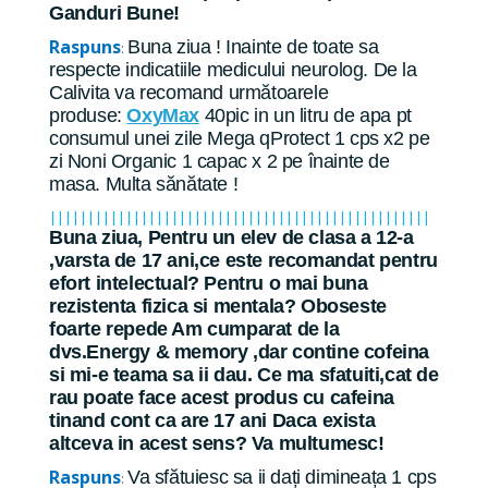
Ganduri Bune!
Raspuns
Buna ziua ! Inainte de toate sa
:
respecte indicatiile medicului neurolog. De la
Calivita va recomand următoarele
produse:
OxyMax
40pic in un litru de apa pt
consumul unei zile Mega qProtect 1 cps x2 pe
zi Noni Organic 1 capac x 2 pe înainte de
masa. Multa sănătate !
||||||||||||||||||||||||||||||||||||||||||||||||||
Buna ziua, Pentru un elev de clasa a 12-a
,varsta de 17 ani,ce este recomandat pentru
efort intelectual? Pentru o mai buna
rezistenta fizica si mentala? Oboseste
foarte repede Am cumparat de la
dvs.Energy & memory ,dar contine cofeina
si mi-e teama sa ii dau. Ce ma sfatuiti,cat de
rau poate face acest produs cu cafeina
tinand cont ca are 17 ani Daca exista
altceva in acest sens? Va multumesc!
Raspuns
Va sfătuiesc sa ii dați dimineața 1 cps
: