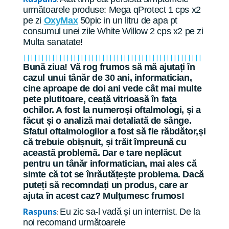
următoarele produse: Mega qProtect 1 cps x2
pe zi
OxyMax
50pic in un litru de apa pt
consumul unei zile White Willow 2 cps x2 pe zi
Multa sanatate!
||||||||||||||||||||||||||||||||||||||||||||||||||
Bună ziua! Vă rog frumos să mă ajutați în
cazul unui tânăr de 30 ani, informatician,
cine aproape de doi ani vede cât mai multe
pete plutitoare, ceață vitrioasă în fața
ochilor. A fost la numeroși oftalmologi, și a
făcut și o analiză mai detaliată de sânge.
Sfatul oftalmologilor a fost să fie răbdător,și
că trebuie obișnuit, și trăit împreună cu
această problemă. Dar e tare neplăcut
pentru un tânăr informatician, mai ales că
simte că tot se înrăutățește problema. Dacă
puteți să recomndați un produs, care ar
ajuta în acest caz? Mulțumesc frumos!
Raspuns
Eu zic sa-l vadă și un internist. De la
:
noi recomand următoarele