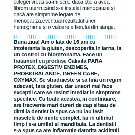
colegei vreau sa-mi scrie dacă știe a avea
fibrom uterin,când s-a instalat menopauza și
dacă are simptome legate de
menopauza,eventual rezultatul unei
hemograme și o valoare a fierului din sânge.
||||||||||||||||||||||||||||||||||||||||||||||||||
Buna ziua! Am o fata de 16 ani cu
intoleranta la gluten, descoperita in iarna, la
un control cu biorezonanta. Face un
tratament cu produse Calivita PARA
PROTEX, DIGESTIV ENZIMES,
PROBIOBALANCE, GREEN CARE,
OXYMAX. Se straduieste si sa tina un regim
adecvat, fara gluten, dar uneori mai face
exceptii care se resimt imediat in simptome
specifice. Cu toate acestea, in continuare,
are frecvente mari dureri de cap si/sau de
dinti la dentist ia spus ca nu iau iesit
maselele de minte complet. Iar in ultimul
timp i s-a umflat si mandibula. La dentist i
s-a spus ca are inflamatie datorita aciditatii