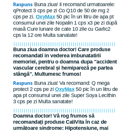
Raspuns
Buna ziua! Ii recomand urmatoarele:
:
qProtect 3 cps pe zi Co Q10 de 50 de mg 2
cps pe zi.
OxyMax
50 pic în un litru de apa pt
consumul unei zile Nopalin 1 cps x3 pe zi după
masă Cure lunare de cate 10 zile cu Garlic2
cps la 12 ore Multa sanatate!
||||||||||||||||||||||||||||||||||||||||||||||||||
Buna ziua doamna doctor! Care produse
recomandati in vederea imbunatatirii
memoriei, pentru o doamna dupa "accident
vascular cerebral și hemipareză pe partea
stângă". Multumesc frumos!
Raspuns
Buna ziua! Va recomand: Q mega
:
protect 2 cps pe zi
OxyMax
50 pic în un litru de
apa pt consumul unei zile Super Soya Lecithin
3 cps pe zi Multa sanatate!
||||||||||||||||||||||||||||||||||||||||||||||||||
Doamna doctor! Vă rog frumos să
recomandați produse CaliVita în caz de
următoare sindrome: Hipotensiune, mai