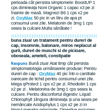
perioada cât persista simptomele: BoostUP 1
cps dimineața Noni Organic 1 capac x3 pe zi
înainte de masă. Magnezi B6 1 cps x2 pe
zi.
OxyMax
50 pic in un litru de apa pt
consumul unei zile. Melatonin de 3mg 1 cps
seara la culcare.Multa sănătate !
||||||||||||||||||||||||||||||||||||||||||||||||||
buna ziua! un tratament pentru dureri de
cap, insomnie, balonare, miros neplacut al
gurii, dureri de muschi si de picioare,
oboseala, ameteli, constipatie
Raspuns
Bună ziua! Atat timp cât persista
:
simptomatologia următoarele produse: Pentru
dureri de cap :
OxyMax
40 pic într-o cantitate
oarecare de lichid pentru consumul unei zile.
Mega qProtect 1 cps x2 pe zi. Rhodiolin 1 cps
x2 pe zi . Melatonina de 3mg 1 cps seara la
culcare. Pentru disconfortul digestiv: Liquid
Chlorophyll 1lingura dimineața și una seara pe
nemâncate Acidophylus 1 cps x2 pe zi in
timpul meselor principale. Digestive enzymes