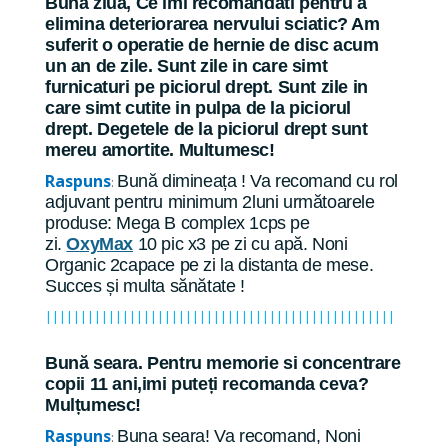
Buna ziua, Ce imi recomandati pentru a
elimina deteriorarea nervului sciatic? Am
suferit o operatie de hernie de disc acum
un an de zile. Sunt zile in care simt
furnicaturi pe piciorul drept. Sunt zile in
care simt cutite in pulpa de la piciorul
drept. Degetele de la piciorul drept sunt
mereu amortite. Multumesc!
Raspuns
Bună dimineața ! Va recomand cu rol
:
adjuvant pentru minimum 2luni următoarele
produse: Mega B complex 1cps pe
zi.
OxyMax
10 pic x3 pe zi cu apă. Noni
Organic 2capace pe zi la distanta de mese.
Succes și multa sănătate !
||||||||||||||||||||||||||||||||||||||||||||||||||
Bună seara. Pentru memorie si concentrare
copii 11 ani,imi puteți recomanda ceva?
Mulțumesc!
Raspuns
Buna seara! Va recomand, Noni
: