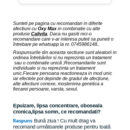
Sunteti pe pagina cu recomandari in diferite
afectiuni cu
Oxy Max
in combinatie cu alte
produse
Calivita
. Daca nu gasiti nici-o
recomandare care v-ar interesa puteti sa puneti o
întrebare pe whatsapp la nr. 0745986148..
Raspunsurile din aceasta sectiune sunt aleatorii in
ordinea
întrebărilor si nu reprezinta un tratament
sau o combinatie unică ;Recomandarile sunt
individuale si nu reprezinta un tratament
unic.Fiecare persoana reactioneaza in mod unic
iar efectele pot depinde de gradul de afecțiune,
alte afectiuni conexe, moștenirea genetica a
fiecarei persoane, varsta, sexul.
Epuizare, lipsa concentrare, oboseala
cronica,lipsa somn, ce recomandati?
Raspuns
Bună ziua ! Cu mult drag va
:
recomand următoarele produse pentru toată