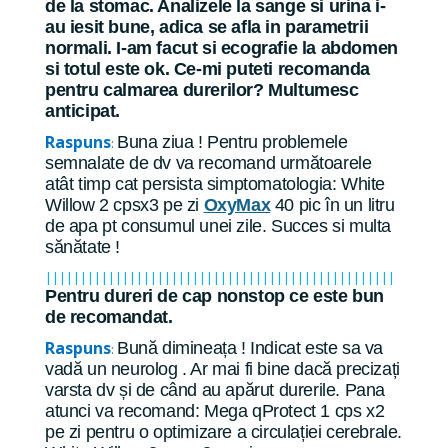
de la stomac. Analizele la sange si urina i-
au iesit bune, adica se afla in parametrii
normali. I-am facut si ecografie la abdomen
si totul este ok. Ce-mi puteti recomanda
pentru calmarea durerilor? Multumesc
anticipat.
Raspuns
Buna ziua ! Pentru problemele
:
semnalate de dv va recomand următoarele
atât timp cat persista simptomatologia: White
Willow 2 cpsx3 pe zi
OxyMax
40 pic în un litru
de apa pt consumul unei zile. Succes si multa
sănătate !
||||||||||||||||||||||||||||||||||||||||||||||||||
Pentru dureri de cap nonstop ce este bun
de recomandat.
Raspuns
Bună dimineața ! Indicat este sa va
:
vadă un neurolog . Ar mai fi bine dacă precizați
varsta dv și de când au apărut durerile. Pana
atunci va recomand: Mega qProtect 1 cps x2
pe zi pentru o optimizare a circulației cerebrale.