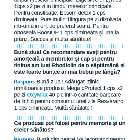
1cps x2 pe zi in timpul meselor principale.
Pentru constipație: Epsom detox 1 cps
dimineața. Pure inulin 1lingura pe zi dizolvata
intr-un aliment de preferat seara. Pentru
oboseala BoostUP 1 cps dimineața și una la
prânz. Succes și multa sănătate!
||||||||||||||||||||||||||||||||||||||||||||||||||
Bună ziua! Ce recomandare aveți pentru
amorțeală a membrelor și cap și pentru
tinitus am luat Rhodiolin de o săptămână și
este foarte bun,ce ar mai trebui pe lângă?
Raspuns
Bună ziua ! Adăugați zilnic
:
următoarele produse: Mega qProtect 1 cps x2
pe zi
OxyMax
40 pic intr-o cantitate oarecare
de lichid pentru consumul unei zile Resveratrol
1 cps dimineața. Multă sănătate !
||||||||||||||||||||||||||||||||||||||||||||||||||
Ce produse pot folosi pentru memorie și un
creier sănătos?
Raspuns
Bună dimineața! Va recomand pentru
: