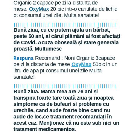
Organic 2 capace pe zi la distanta de
mese.
OxyMax
20 pic intr-o cantitate de lichid
pt consumul unei zile. Multa sanatate!
||||||||||||||||||||||||||||||||||||||||||||||||||
Bună ziua, cu ce putem ajuta un bărbat,
peste 50 ani, ai cărui plămâni ai fost afectați
de Covid. Acuza oboseală și stare generala
proastă. Multumesc
Raspuns
Recomand : Noni Organic 3capace
:
pe zi la distanta de mese
OxyMax
50pic in un
litru de apa pt consumul unei zile Multa
sanatate!
||||||||||||||||||||||||||||||||||||||||||||||||||
Bună ziua. Mama mea are 76 ani și
transpira foarte tare toată ziua și noaptea
simptome ca de bufeuri si probleme cu
urechile, cand aude foarte bine cand nu
aude de loc,ce tratament recomandați în
acest caz. Menționez că nu este sub nici un
tratament medicamentos.