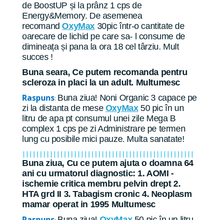
de BoostUP și la prânz 1 cps de
Energy&Memory. De asemenea
recomand
OxyMax
30pic într-o cantitate de
oarecare de lichid pe care sa- l consume de
dimineața și pana la ora 18 cel târziu. Mult
succes !
Buna seara, Ce putem recomanda pentru
scleroza in placi la un adult. Multumesc
Raspuns
Buna ziua! Noni Organic 3 capace pe
:
zi la distanta de mese
OxyMax
50 pic în un
litru de apa pt consumul unei zile Mega B
complex 1 cps pe zi Administrare pe termen
lung cu posibile mici pauze. Multa sanatate!
||||||||||||||||||||||||||||||||||||||||||||||||||
Buna ziua, Cu ce putem ajuta o doamna 64
ani cu urmatorul diagnostic: 1. AOMI -
ischemie critica membru pelvin drept 2.
HTA grd II 3. Tabagism cronic 4. Neoplasm
mamar operat in 1995 Multumesc
Raspuns
Buna ziua!
OxyMax
50 pic în un litru