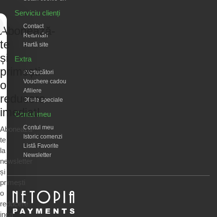
Serviciu clienți
Contact
Abonează-
Returnări
te
Hartă site
și
Extra
primești
Producători
Vouchere cadou
o
Afiliere
reducere
Oferte speciale
imediat!
Contul meu
Contul meu
Abonează-
Istoric comenzi
te
Listă Favorite
la
Newsletter
newsletter
și
primești
o
reducere
inca