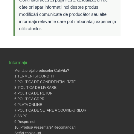
câte ori apar informații noi despre produs,
modificări comunicate de producător sau alte
informații relevante care pot îmbunătăți experiența
utilizatorilor.
Informații
Merită prețul produselor CaliVita?
1.TERMENI ȘI CONDIȚII
2.POLITICA DE CONFIDENȚIALITATE
3. POLITICA DE LIVRARE
4.POLITICA DE RETUR
5.POLITICA GDPR
6.PLATA ONLINE
7.POLITICA DE SETARE A COOKIE-URILOR
8.ANPC
9.Despre noi
10. Produs/ Prezentare/ Recomandari
Setări cookie-uri