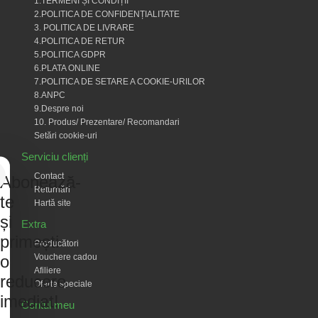
1.TERMENI ȘI CONDIȚII
2.POLITICA DE CONFIDENȚIALITATE
3. POLITICA DE LIVRARE
4.POLITICA DE RETUR
5.POLITICA GDPR
6.PLATA ONLINE
7.POLITICA DE SETARE A COOKIE-URILOR
8.ANPC
9.Despre noi
10. Produs/ Prezentare/ Recomandari
Setări cookie-uri
Serviciu clienți
Contact
Abonează-
Returnări
te
Hartă site
și
Extra
primești
Producători
Vouchere cadou
o
Afiliere
reducere
Oferte speciale
imediat!
Contul meu