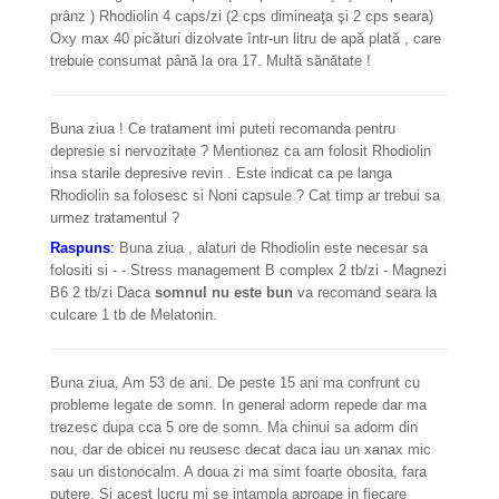
prânz ) Rhodiolin 4 caps/zi (2 cps dimineaţa şi 2 cps seara)
Oxy max 40 picături dizolvate într-un litru de apă plată , care
trebuie consumat până la ora 17. Multă sănătate !
Buna ziua ! Ce tratament imi puteti recomanda pentru
depresie si nervozitate ? Mentionez ca am folosit Rhodiolin
insa starile depresive revin . Este indicat ca pe langa
Rhodiolin sa folosesc si Noni capsule ? Cat timp ar trebui sa
urmez tratamentul ?
Raspuns
:
Buna ziua , alaturi de Rhodiolin este necesar sa
folositi si - - Stress management B complex 2 tb/zi - Magnezi
B6 2 tb/zi Daca
somnul
nu este bun
va recomand seara la
culcare 1 tb de Melatonin.
Buna ziua, Am 53 de ani. De peste 15 ani ma confrunt cu
probleme legate de somn. In general adorm repede dar ma
trezesc dupa cca 5 ore de somn. Ma chinui sa adorm din
nou, dar de obicei nu reusesc decat daca iau un xanax mic
sau un distonocalm. A doua zi ma simt foarte obosita, fara
putere. Si acest lucru mi se intampla aproape in fiecare