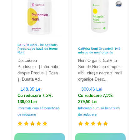
CaliVita Noni - 90 capsule-
Preparat pe bază de fructe
CaliVita Noni Organic®️- 946
Noni
ml-suc de noni organic
Descrierea
Noni Organic CaliVita -
Produsului | Informații
Suc de Noni cu struguri
despre Produs | Doza
albi, cireşe negre și rodii
și Durata Ad..
organice Desc..
148,35 Lei
300,46 Lei
Cu reducere 7,5%:
Cu reducere 7,5%:
138,00 Lei
279,50 Lei
Informații cum să beneficiați
Informații cum să beneficiați
de reducere
de reducere