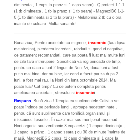
dimineata , 1 caps la pranz si 1 caps seara) - Q protect 1-1-1
(1 tb dimineata , 1 tb la pranz si 1 tb seara) - MagneziB6 1-1-
0 (1 tb dimineata si 1 tb la pranz) - Melatonina 2 tb cu o ora
inainte de culcare. Multa sanatate!
Buna ziua, Pentru anxietate cu migrene,
insomnie
(fara lipsa
melatonina), pierderea increderii, rabdarii si ganduri negative,
ce tratament recomandati, care sa poata fi luat mai multe luni
de zile fara intrerupere. Specificati va rog perioada de timp,
pentru ca daca a luat 2 linguri de Noni /zi, doua luni a fost
putin mai bine, dar nu bine, iar cand a facut pauza dupa 2
luni, a fost mai rau. Ia Noni din luna octombrie 2014, Mai
poate lua? Cat timp? Cu ce putem completa pentru
ameliorarea anxietatii, stresului si
insomnie
i.
Raspuns
:
Bună ziua ! Terapia cu suplimentele Calivita se
poate întinde pe perioade lungi , aproape nedeterminate ,
pentru că sunt suplimente care tonifică organismul şi
înlocuiesc lipsurile . În cazul mai sus menţionat recomad :
Noni organic sau zenthonic 3 capace/zi ( 1 capac dimineaţa ,
1 capac la prânz , 1 capac seara ) cu 30 de minute înainte de
masă. MagneziB6 2 cps/zi (1 caps dimineaţa şi 1 caps la