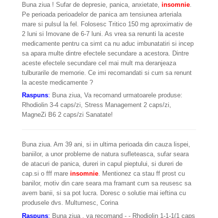
Buna ziua ! Sufar de depresie, panica, anxietate,
insomnie
.
Pe perioada perioadelor de panica am tensiunea arteriala
mare si pulsul la fel. Folosesc Tritico 150 mg aproximativ de
2 luni si Imovane de 6-7 luni. As vrea sa renunti la aceste
medicamente pentru ca simt ca nu aduc imbunatatiri si incep
sa apara multe dintre efectele secundare a acestora. Dintre
aceste efectele secundare cel mai mult ma deranjeaza
tulburarile de memorie. Ce imi recomandati si cum sa renunt
la aceste medicamente ?
Raspuns
:
Buna ziua, Va recomand urmatoarele produse:
Rhodiolin 3-4 caps/zi, Stress Management 2 caps/zi,
MagneZi B6 2 caps/zi Sanatate!
Buna ziua. Am 39 ani, si in ultima perioada din cauza lispei,
baniilor, a unor probleme de natura sufleteasca, sufar seara
de atacuri de panica, dureri in capul pieptului, si dureri de
cap.si o fff mare
insomnie
. Mentionez ca stau ff prost cu
banilor, motiv din care seara ma framant cum sa reusesc sa
avem banii, si sa pot lucra. Doresc o solutie mai ieftina cu
produsele dvs. Multumesc, Corina
Raspuns
:
Buna ziua , va recomand - - Rhodiolin 1-1-1(1 caps