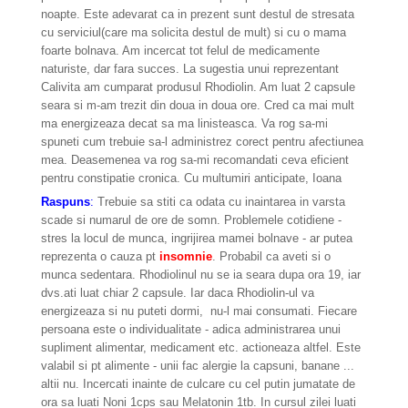
noapte. Este adevarat ca in prezent sunt destul de stresata
cu serviciul(care ma solicita destul de mult) si cu o mama
foarte bolnava. Am incercat tot felul de medicamente
naturiste, dar fara succes. La sugestia unui reprezentant
Calivita am cumparat produsul Rhodiolin. Am luat 2 capsule
seara si m-am trezit din doua in doua ore. Cred ca mai mult
ma energizeaza decat sa ma linisteasca. Va rog sa-mi
spuneti cum trebuie sa-l administrez corect pentru afectiunea
mea. Deasemenea va rog sa-mi recomandati ceva eficient
pentru constipatie cronica. Cu multumiri anticipate, Ioana
Raspuns
:
Trebuie sa stiti ca odata cu inaintarea in varsta
scade si numarul de ore de somn. Problemele cotidiene -
stres la locul de munca, ingrijirea mamei bolnave - ar putea
reprezenta o cauza pt
insomnie
. Probabil ca aveti si o
munca sedentara. Rhodiolinul nu se ia seara dupa ora 19, iar
dvs.ati luat chiar 2 capsule. Iar daca Rhodiolin-ul va
energizeaza si nu puteti dormi, nu-l mai consumati. Fiecare
persoana este o individualitate - adica administrarea unui
supliment alimentar, medicament etc. actioneaza altfel. Este
valabil si pt alimente - unii fac alergie la capsuni, banane ...
altii nu. Incercati inainte de culcare cu cel putin jumatate de
ora sa luati Noni 1cps sau Melatonin 1tb. In cursul zilei luati