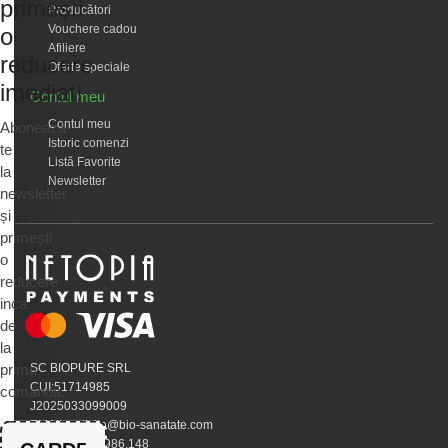
primești
Producători
Vouchere cadou
o
Afiliere
reducere
Oferte speciale
imediat!
Contul meu
Contul meu
Abonează-
Istoric comenzi
te
Listă Favorite
la
Newsletter
newsletter
și
primești
o
reducere
inca
de
la
prima
SC BIOPURE SRL
CUI:51714985
comandă.
J2025033099009
EMAIL:calivita@bio-sanatate.com
Telefon:0745.986.148