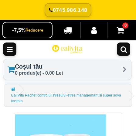
0745.986.148
0
-7,5%
Reducere
Coșul tău
0 produs(e) - 0,00 Lei
CaliVita Pachet controlul stresului-stres managemant si super soya
lecithin