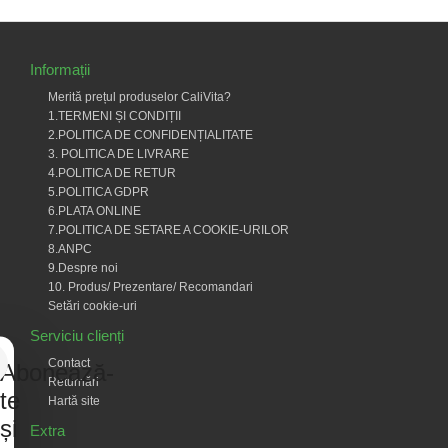
Informații
Merită prețul produselor CaliVita?
1.TERMENI ȘI CONDIȚII
2.POLITICA DE CONFIDENȚIALITATE
3. POLITICA DE LIVRARE
4.POLITICA DE RETUR
5.POLITICA GDPR
6.PLATA ONLINE
7.POLITICA DE SETARE A COOKIE-URILOR
8.ANPC
9.Despre noi
10. Produs/ Prezentare/ Recomandari
Setări cookie-uri
Serviciu clienți
Contact
Abonează-
Returnări
te
Hartă site
și
Extra