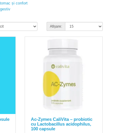
tomac și confort
igestiv
Afișare:
psule
Ac-Zymes CaliVita – probiotic
cu Lactobacillus acidophilus,
100 capsule