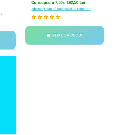
Cu reducere 7,5%: 182,50 Lei
Informații cum să beneficiați de reducere
re
ADAUGĂ ÎN COȘ