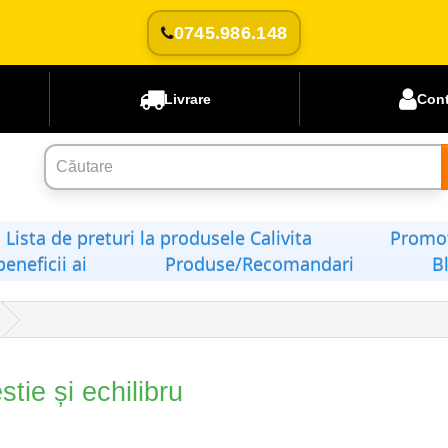
0745.986.148
Livrare
Con
Lista de preturi la produsele Calivita
Promoț
beneficii ai
Produse/Recomandari
B
stie și echilibru