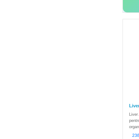
Live
Liver 
pentru
organ
238