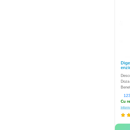
Dige
enzi
Descr
Doza 
Benefi
123
Cu re
Inform