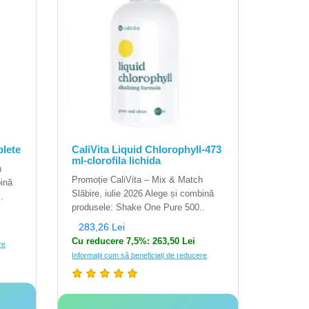
blete
CaliVita Liquid Chlorophyll-473
ml-clorofila lichida
h
Promoție CaliVita – Mix & Match
bină
Slăbire, iulie 2026 Alege și combină
.
produsele: Shake One Pure 500..
283,26 Lei
Cu reducere 7,5%: 263,50 Lei
re
Informații cum să beneficiați de reducere