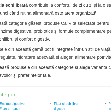
ia echilibrată
contribuie la confortul de zi cu zi și la o 
tunci când rutina alimentară este atent organizată.
astă categorie găsești produse CaliVita selectate pentru
 enzime digestive, probiotice și formule complementare pe
hilibru și confort digestiv.
le din această gamă pot fi integrate într-un stil de viață 
egulate, hidratare adecvată și alegeri alimentare potrivit
ează produsele din această categorie și alege varianta c
voilor și preferințelor tale.
tegorii
Enzime digestive
Ficat și echilibru
P
Fibre și tranzit
digestiv
i