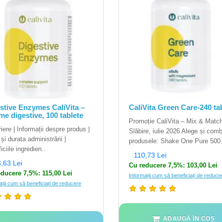
stive Enzymes CaliVita –
CaliVita Green Care-240 ta
me digestive, 100 tablete
Promoție CaliVita – Mix & Matc
iere | Informații despre produs |
Slăbire, iulie 2026 Alege și com
și durata administrării |
produsele: Shake One Pure 500.
ciile ingredien..
110,73 Lei
,63 Lei
Cu reducere 7,5%: 103,00 Lei
ducere 7,5%: 115,00 Lei
Informații cum să beneficiați de reduce
ații cum să beneficiați de reducere
ADAUGĂ ÎN COȘ