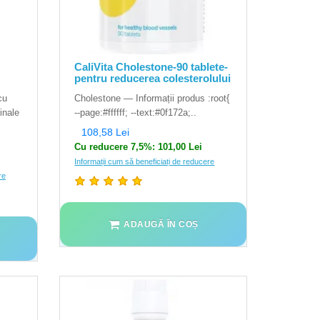
CaliVita Cholestone-90 tablete-
pentru reducerea colesterolului
cu
Cholestone — Informații produs :root{
tinale
--page:#ffffff; --text:#0f172a;..
108,58 Lei
Cu reducere 7,5%: 101,00 Lei
Informații cum să beneficiați de reducere
re
ADAUGĂ ÎN COȘ