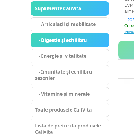
Liver
Suplimente CaliVita
alime
202
- Articulații și mobilitate
Cu re
Inform
- Digestie și echilibru
- Energie și vitalitate
- Imunitate și echilibru
sezonier
- Vitamine și minerale
Toate produsele CaliVita
Lista de preturi la produsele
Calivita