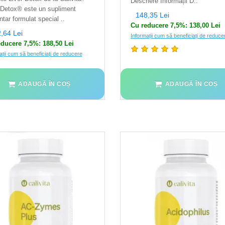
Descriere Informații D..
 Detox®️ este un supliment
148,35 Lei
ntar formulat special ..
Cu reducere 7,5%: 138,00 Lei
,64 Lei
Informații cum să beneficiați de reduce
ducere 7,5%: 188,50 Lei
ații cum să beneficiați de reducere
ADAUGĂ ÎN COȘ
ADAUGĂ ÎN COȘ