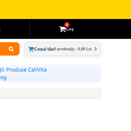
0
t
Coș
Coșul tău
0 produs(e) - 0,00 Lei
ii Produse CaliVita
log