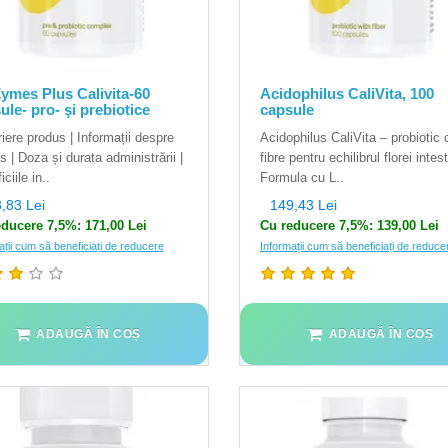
ymes Plus Calivita-60
Acidophilus CaliVita, 100
ule- pro- şi prebiotice
capsule
iere produs | Informații despre
Acidophilus CaliVita – probiotic 
s | Doza și durata administrării |
fibre pentru echilibrul florei intes
ciile in..
Formula cu L..
,83 Lei
149,43 Lei
ducere 7,5%: 171,00 Lei
Cu reducere 7,5%: 139,00 Lei
ații cum să beneficiați de reducere
Informații cum să beneficiați de reduce
ADAUGĂ ÎN COȘ
ADAUGĂ ÎN COȘ