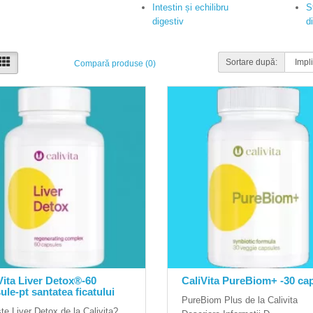
Intestin și echilibru
S
digestiv
d
Sortare după:
Compară produse (0)
Vita Liver Detox®️-60
CaliVita PureBiom+ -30 ca
ule-pt santatea ficatului
PureBiom Plus de la Calivita
te Liver Detox de la Calivita?