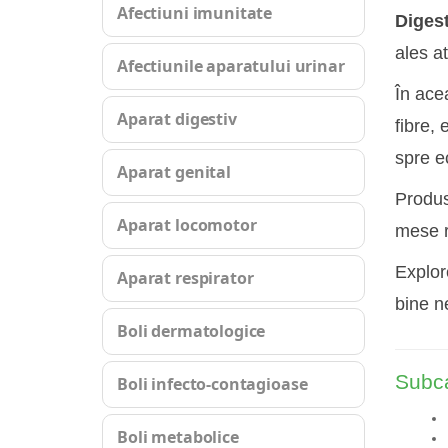
Afectiuni imunitate
Digest
ales a
Afectiunile aparatului urinar
În ace
Aparat digestiv
fibre,
spre ec
Aparat genital
Produse
Aparat locomotor
mese r
Explor
Aparat respirator
bine ne
Boli dermatologice
Subca
Boli infecto-contagioase
Boli metabolice