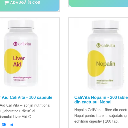
ADAUGĂ ÎN COȘ
r Aid CaliVita - 100 capsule
CaliVita Nopalin - 200 table
din cactusul Nopal
Aid CaliVita – sprijin nutrițional
Nopalin CaliVita – fibre din cact
 „laboratorul tăcut” al
Nopal pentru tranzit, sațietate și
ismului Liver Aid C..
echilibru digestiv | 200 tabl..
,65 Lei