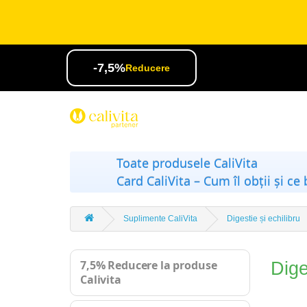
-7,5%
Reducere
Toate produsele CaliVita
Card CaliVita – Cum îl obții și ce 
Suplimente CaliVita
Digestie și echilibru
7,5% Reducere la produse
Dige
Calivita