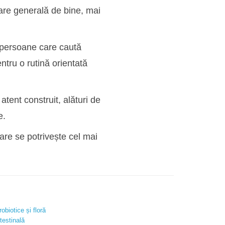
stare generală de bine, mai
 persoane care caută
ntru o rutină orientată
atent construit, alături de
e.
are se potrivește cel mai
robiotice și floră
ntestinală