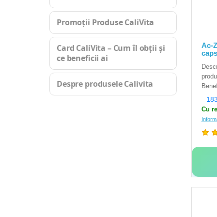
Promoții Produse CaliVita
Ac-Z
Card CaliVita – Cum îl obții și
caps
ce beneficii ai
Descr
produ
Despre produsele Calivita
Benefi
183
Cu re
Inform