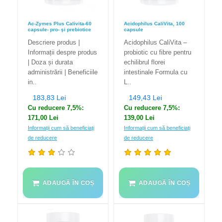
Ac-Zymes Plus Calivita-60
Acidophilus CaliVita, 100
capsule- pro- şi prebiotice
capsule
Descriere produs |
Acidophilus CaliVita –
Informații despre produs
probiotic cu fibre pentru
| Doza și durata
echilibrul florei
administrării | Beneficiile
intestinale Formula cu
in..
L..
183,83 Lei
149,43 Lei
Cu reducere 7,5%:
Cu reducere 7,5%:
171,00 Lei
139,00 Lei
Informații cum să beneficiați
Informații cum să beneficiați
de reducere
de reducere
ADAUGĂ ÎN COȘ
ADAUGĂ ÎN COȘ