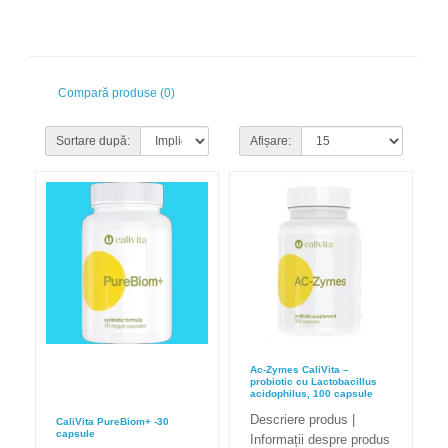
Compară produse (0)
Sortare după:
Afișare:
Ac-Zymes CaliVita –
probiotic cu Lactobacillus
acidophilus, 100 capsule
Descriere produs |
CaliVita PureBiom+ -30
capsule
Informații despre produs