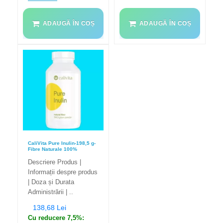
ADAUGĂ ÎN COȘ
ADAUGĂ ÎN COȘ
CaliVita Pure Inulin-198,5 g-
Fibre Naturale 100%
Descriere Produs |
Informații despre produs
| Doza și Durata
Administrării | ..
138,68 Lei
Cu reducere 7,5%: