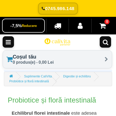
0745.986.148
0
-7,5%
Reducere
Coșul tău
0 produs(e) - 0,00 Lei
Suplimente CaliVita
Digestie și echilibru
Probiotice și floră intestinală
Probiotice și floră intestinală
Echilibrul florei intestinale
este adesea