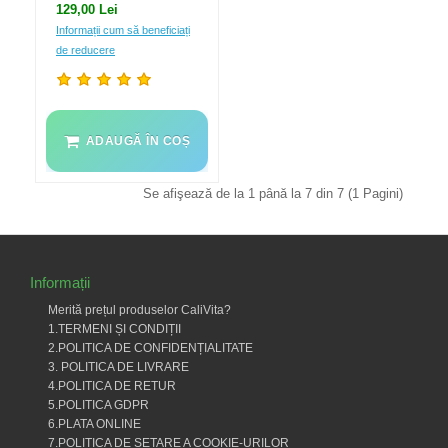
129,00 Lei
Informații cum să beneficiați
de reducere
ADAUGĂ ÎN COȘ
Se afişează de la 1 până la 7 din 7 (1 Pagini)
Informații
Merită prețul produselor CaliVita?
1.TERMENI ȘI CONDIȚII
2.POLITICA DE CONFIDENȚIALITATE
3. POLITICA DE LIVRARE
4.POLITICA DE RETUR
5.POLITICA GDPR
6.PLATA ONLINE
7.POLITICA DE SETARE A COOKIE-URILOR