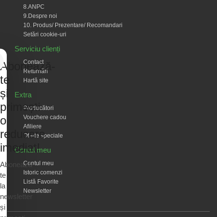
8.ANPC
9.Despre noi
10. Produs/ Prezentare/ Recomandari
Setări cookie-uri
Serviciu clienți
Contact
Abonează-
Returnări
te
Hartă site
și
Extra
primești
Producători
Vouchere cadou
o
Afiliere
reducere
Oferte speciale
imediat!
Contul meu
Contul meu
Abonează-
Istoric comenzi
te
Listă Favorite
la
Newsletter
newsletter
și