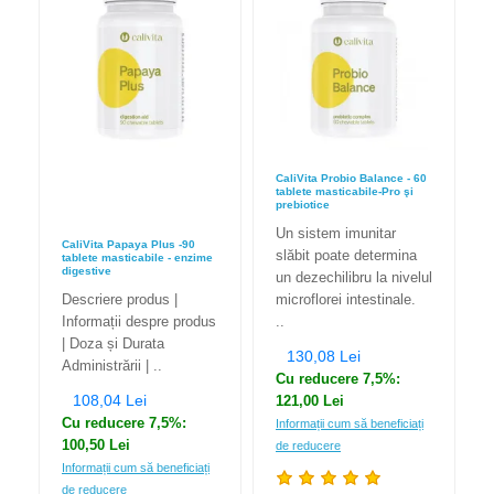
CaliVita Probio Balance - 60
tablete masticabile-Pro şi
prebiotice
Un sistem imunitar
CaliVita Papaya Plus -90
slăbit poate determina
tablete masticabile - enzime
digestive
un dezechilibru la nivelul
Descriere produs |
microflorei intestinale.
Informații despre produs
..
| Doza și Durata
130,08 Lei
Administrării | ..
Cu reducere 7,5%:
108,04 Lei
121,00 Lei
Cu reducere 7,5%:
Informații cum să beneficiați
100,50 Lei
de reducere
Informații cum să beneficiați
de reducere