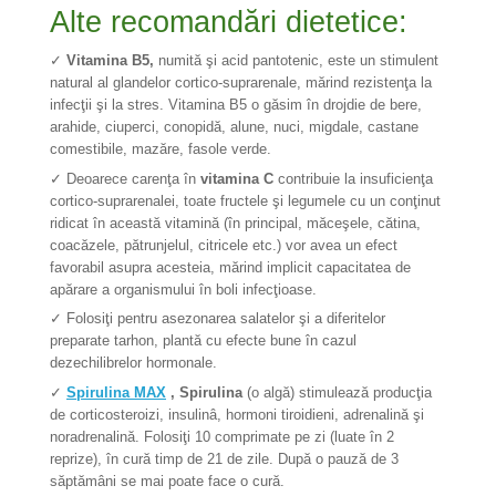
Alte recomandări dietetice:
✓
Vitamina B5,
numită şi acid pantotenic, este un stimulent
natural al glandelor cortico-suprarenale, mărind rezistenţa la
infecţii şi la stres. Vitamina B5 o găsim în drojdie de bere,
arahide, ciuperci, conopidă, alune, nuci, migdale, castane
comestibile, mazăre, fasole verde.
✓ Deoarece carenţa în
vitamina C
contribuie la insuficienţa
cortico-suprarenalei, toate fructele şi legumele cu un conţinut
ridicat în această vitamină (în principal, măceşele, cătina,
coacăzele, pătrunjelul, citricele etc.) vor avea un efect
favorabil asupra acesteia, mărind implicit capacitatea de
apărare a organismului în boli infecţioase.
✓ Folosiţi pentru asezonarea salatelor şi a diferitelor
preparate tarhon, plantă cu efecte bune în cazul
dezechilibrelor hormonale.
✓
Spirulina MAX
, Spirulina
(o algă) stimulează producţia
de corticosteroizi, insulinâ, hormoni tiroidieni, adrenalină şi
noradrenalină. Folosiţi 10 comprimate pe zi (luate în 2
reprize), în cură timp de 21 de zile. După o pauză de 3
săptămâni se mai poate face o cură.