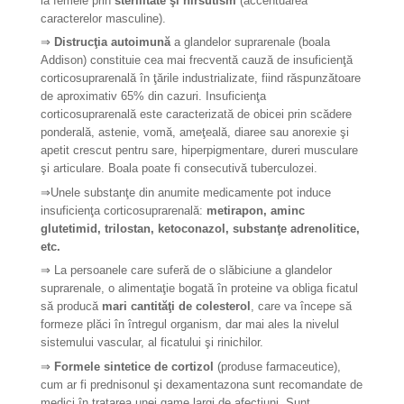
la femeie prin
sterilitate şi hirsutism
(accentuarea
caracterelor masculine).
⇒
Distrucţia autoimună
a glandelor suprarenale (boala
Addison) constituie cea mai frecventă cauză de insuficienţă
corticosuprarenală în ţările industrializate, fiind răspunzătoare
de aproximativ 65% din cazuri. Insuficienţa
corticosuprarenală este caracterizată de obicei prin scădere
ponderală, astenie, vomă, ameţeală, diaree sau anorexie şi
apetit crescut pentru sare, hiperpigmentare, dureri musculare
şi articulare. Boala poate fi consecutivă tuberculozei.
⇒
Unele substanţe din anumite medicamente pot induce
insuficienţa corticosuprarenală:
metirapon, aminc
glutetimid, trilostan, ketoconazol, substanţe adrenolitice,
etc.
⇒
La persoanele care suferă de o slăbiciune a glandelor
suprarenale, o alimentaţie bogată în proteine va obliga ficatul
să producă
mari cantităţi de colesterol
, care va începe să
formeze plăci în întregul organism, dar mai ales la nivelul
sistemului vascular, al ficatului şi rinichilor.
⇒
Formele sintetice de cortizol
(produse farmaceutice),
cum ar fi prednisonul şi dexamentazona sunt recomandate de
medici în tratarea unei game largi de afecţiuni. Sunt