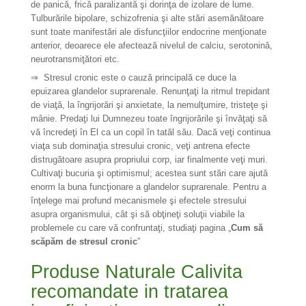
de panică, frică paralizantă şi dorinţa de izolare de lume.
Tulburările bipolare, schizofrenia şi alte stări asemănătoare
sunt toate manifestări ale disfuncţiilor endocrine menţionate
anterior, deoarece ele afectează nivelul de calciu, serotonină,
neurotransmiţători etc.
⇒
Stresul cronic este o cauză principală ce duce la
epuizarea glandelor suprarenale. Renunţaţi la ritmul trepidant
de viaţă, la îngrijorări şi anxietate, la nemulţumire, tristeţe şi
mânie. Predaţi lui Dumnezeu toate îngrijorările şi învăţaţi să
vă încredeţi în El ca un copil în tatăl său. Dacă veţi continua
viaţa sub dominaţia stresului cronic, veţi antrena efecte
distrugătoare asupra propriului corp, iar finalmente veţi muri.
Cultivaţi bucuria şi optimismul; acestea sunt stări care ajută
enorm la buna funcţionare a glandelor suprarenale. Pentru a
înţelege mai profund mecanismele şi efectele stresului
asupra organismului, cât şi să obţineţi soluţii viabile la
problemele cu care vă confruntaţi, studiaţi pagina „
Cum să
scăpăm de stresul cronic
”
Produse Naturale Calivita
recomandate in tratarea