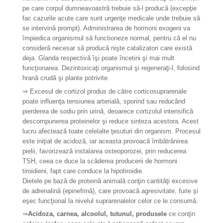
pe care corpul dumneavoastră trebuie să-l producă (excepţie
fac cazurile acute care sunt urgenţe medicale unde trebuie să
se intervină prompt). Administrarea de hormoni exogeni va
împiedica organismul să functioneze normal, pentru că el nu
consideră necesar să producă nişte catalizatori care există
deja. Glanda respectivă îşi poate încetini şi mai mult
funcţionarea. Dezintoxicaţi organismul şi regeneraţi-l, folosind
hrană crudă şi plante potrivite.
⇒
Excesul de cortizol produs de către corticosuprarenale
poate influenţa tensiunea arterială, sporind sau reducând
pierderea de sodiu prin urină, deoarece cortizolul intensifică
descompunerea proteinelor şi reduce sinteza acestora. Acest
lucru afectează toate celelalte ţesuturi din organism. Procesul
este iniţiat de acidoză, iar aceasta provoacă îmbătrânirea
pielii, favorizează instalarea osteoporozei, prin reducerea
TSH, ceea ce duce la scăderea producerii de hormoni
tiroidieni, fapt care conduce la hipotiroidie.
Dietele pe bază de proteină animală conţin cantităţi excesive
de adrenalină (epinefrină), care provoacă agresivitate, furie şi
eşec funcţional la nivelul suprarenalelor celor ce le consumă.
⇒
Acidoza, carnea, alcoolul, tutunul, produsele
ce conţin