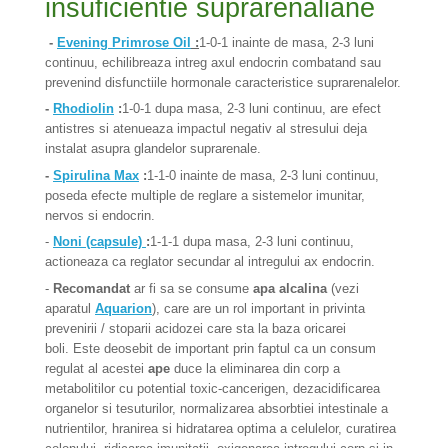
insuficientie suprarenaliane
-
Evening Primrose Oil
:
1-0-1 inainte de masa, 2-3 luni
continuu, echilibreaza intreg axul endocrin combatand sau
prevenind disfunctiile hormonale caracteristice suprarenalelor.
-
Rhodiolin
:
1-0-1 dupa masa, 2-3 luni continuu, are efect
antistres si atenueaza impactul negativ al stresului deja
instalat asupra glandelor suprarenale.
-
Spirulina Max
:
1-1-0 inainte de masa, 2-3 luni continuu,
poseda efecte multiple de reglare a sistemelor imunitar,
nervos si endocrin.
-
Noni (capsule)
:
1-1-1 dupa masa, 2-3 luni continuu,
actioneaza ca reglator secundar al intregului ax endocrin.
-
Recomandat
ar fi sa se
consume
apa alcalina
(vezi
aparatul
Aquarion
), care are un rol important in privinta
prevenirii / stoparii acidozei care sta la baza oricarei
boli. Este deosebit de important prin faptul ca un consum
regulat al acestei
ape
duce la eliminarea din corp a
metabolitilor cu potential toxic-cancerigen, dezacidificarea
organelor si tesuturilor, normalizarea absorbtiei intestinale a
nutrientilor, hranirea si hidratarea optima a celulelor, curatirea