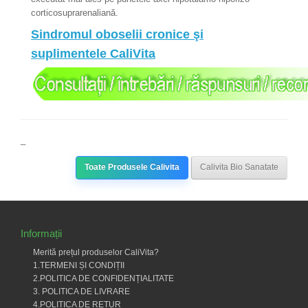
corticosuprarenaliană.
Sindromul oboselii cronice şi
suplimentele CaliVita
_
Toate Produsele Calivita
Calivita Bio Sanatate
Informații
Merită prețul produselor CaliVita?
1.TERMENI ȘI CONDIȚII
2.POLITICA DE CONFIDENȚIALITATE
3. POLITICA DE LIVRARE
4.POLITICA DE RETUR