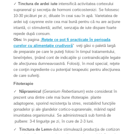
✓
Tinctura de ardei iute
intensifică activitatea cortexului
suprarenal şi secreţia de hormoni corticosteroizi. Se folosesc
10-30 picături pe zi, diluate în ceai sau în apă. Varietatea de
ardei iuţi cayenne este cea mai bună pentru că nu are acţiune
iritantă, ci stimulentă; astfel, senzaţia de iute dispare foarte
repede după consum.
Obs:
In pagina „
Reţete ce pot fi practicate în perioada
curelor cu alimentaţie crudivoră
” veţi găsi o paletă largă
de preparate pe care le puteţi folosi în timpul tratamentului,
bineînţeles, ţinând cont de indicaţiile şi contraindicaţiile legate
de afecţiunea dumneavoastră. Folosiţi, în mod special, reţete
ce conţin ingrediente cu potenţial terapeutic pentru afecţiunea
de care suferiţi.
Fitoterapie
✓
Năprasnicul
(
Geranium Rebertianum
) este considerat în
prezent una dintre cele mai bune rltoterapie. plante
adaptogene, sporind rezistenţa la stres, restabilind funcţiile
gonadelor şi ale glandelor cortico-suprarenale, mărind rapid
imunitatea organismului. Se administrează sub formă de
pulbere: 3-4 linguriţe pe zi, în cure de 2-3 luni.
✓
Tinctura de Lemn
-dulce stimulează producţia de cortizon