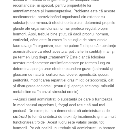
recomandate, în special, pentru proprietăţile lor
antnnflamatoare şi imunosupresive. Problema este că aceste
medicamente, aprovizionând organismul din exterior cu
substanţe ce mimează efectul cortizolului, determină propriile
glande ale organismului să nu mai producă regulat proprii
hormoni. Apoi, trebuie bine ştiut, că dacă propriul hormon,
cortizolul, când este în exces în situaţiile de stres cronic,
face ravagii în organism, cum ne putem închipui că substanţe
asemănătoare ca efect acestuia, pot : site în cantităţi mari şi
pe termen lung drept „tratament”? Este clar că folosirea
acestor medicamente arntiimflamatoare pe termen lung va
determina apariţia unor efecte secundare grave (cataractă şi
glaucom de natură cortizonica, ulcere, apendicită, şocuri,
peritonită, modificarea repartiţiei grăsimilor, osteoporoză, cât
şi distrugerea acelorasi ţesuturi şi apariţia aceloraşi tulburări
metabolice ca în cazul stresului cronic).
⇒
Atunci când administraţi o substanţă pe care o furnizează
în mod natural organismul, forţaţi acel tesut să mai mai
producă. De exemplu, s-a demonstrat că administrarea de
sintroid
(o formă sintetică de tiroxină) încetineste şi mai mult
funcţionarea tiroidei. Acest lucru este valabil pentru toţi
hormonii. Pe cât posibil, nu trebuie să administraţi un hormon