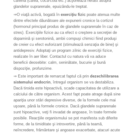
cafeina (cafea, coca-cola etc.) acţionează nefast asupra
glandelor suprarenale, epuizându-le treptat.
⇒
O viaţă activă, bogată în
exerciţiu fizic
poate atenua multe
dintre efectele dăunătoare ale expunerii cronice la cortizol
(hormonul principal produs de glandele suprarenale în caz de
stres). Exerciţiile fizice au ca efect o creştere a secreţiei de
dopamină şi serotonină, ambii compuşi chimici fiind produşi
de creier cu efect euforizant (stimulează senzaţia de bine) şi
antidepresiv. Adoptaţi un program zilnic de exerciţii fizice,
realizate în aer liber. Contactul cu natura vă va aduce
beneficii deosebite: calm, seninătate, bucurie şi bună
dispoziţie, profunzime.
⇒
Este important de remarcat faptul că prin
dezechilibrarea
sistemului endocrin
, întregul organism se va destabiliza.
Dacă tiroida este hipoactivă, scade capacitatea de utilizare a
calciului de către organism. Acest fapt poate atrage după sine
apariţia unor stări depresive diverse, de la formele cele mai
uşoare, până la formele cronice. Dacă glandele suprarenale
sunt hipoactive, veţi fi invadat de angoase, în toate formele
posibile. Reacţiile organismului se pot manifesta sub diferite
forme, de la timiditate şi introvertire, până la teamă,
neîncredere, frământare şi angoase exacerbate, atacuri acute