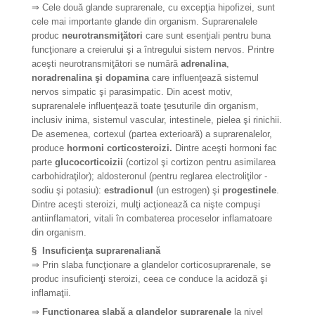
⇒ Cele două glande suprarenale, cu excepţia hipofizei, sunt
cele mai importante glande din organism. Suprarenalele
produc
neurotransmiţători
care sunt esenţiali pentru buna
funcţionare a creierului şi a întregului sistem nervos. Printre
aceşti neurotransmiţători se numără
adrenalina
,
noradrenalina şi dopamina
care influenţează sistemul
nervos simpatic şi parasimpatic. Din acest motiv,
suprarenalele influenţează toate ţesuturile din organism,
inclusiv inima, sistemul vascular, intestinele, pielea şi rinichii.
De asemenea, cortexul (partea exterioară) a suprarenalelor,
produce
hormoni corticosteroizi.
Dintre aceşti hormoni fac
parte
glucocorticoizii
(cortizol şi cortizon pentru asimilarea
carbohidraţilor); aldosteronul (pentru reglarea electroliţilor -
sodiu şi potasiu):
estradionul
(un estrogen) şi
progestinele
.
Dintre aceşti steroizi, mulţi acţionează ca nişte compuşi
antiinflamatori, vitali în combaterea proceselor inflamatoare
din organism.
§
Insuficienţa suprarenaliană
⇒
Prin slaba funcţionare a glandelor corticosuprarenale, se
produc insuficienţi steroizi, ceea ce conduce la acidoză şi
inflamaţii.
⇒
Funcţionarea slabă a glandelor suprarenale
la nivel