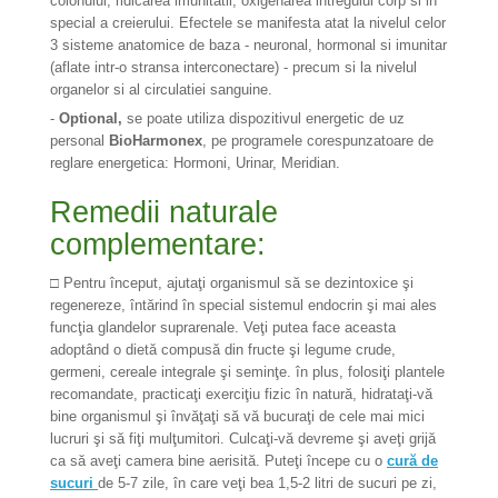
colonului, ridicarea imunitatii, oxigenarea intregului corp si in
special a creierului. Efectele se manifesta atat la nivelul celor
3 sisteme anatomice de baza - neuronal, hormonal si imunitar
(aflate intr-o stransa interconectare) - precum si la nivelul
organelor si al circulatiei sanguine.
-
Optional,
se poate utiliza dispozitivul energetic de uz
personal
BioHarmonex
, pe programele corespunzatoare de
reglare energetica: Hormoni, Urinar, Meridian.
Remedii naturale
complementare:
□ Pentru început, ajutaţi organismul să se dezintoxice şi
regenereze, întărind în special sistemul endocrin şi mai ales
funcţia glandelor suprarenale. Veţi putea face aceasta
adoptând o dietă compusă din fructe şi legume crude,
germeni, cereale integrale şi seminţe. în plus, folosiţi plantele
recomandate, practicaţi exerciţiu fizic în natură, hidrataţi-vă
bine organismul şi învăţaţi să vă bucuraţi de cele mai mici
lucruri şi să fiţi mulţumitori. Culcaţi-vă devreme şi aveţi grijă
ca să aveţi camera bine aerisită. Puteţi începe cu o
cură de
sucuri
de 5-7 zile, în care veţi bea 1,5-2 litri de sucuri pe zi,