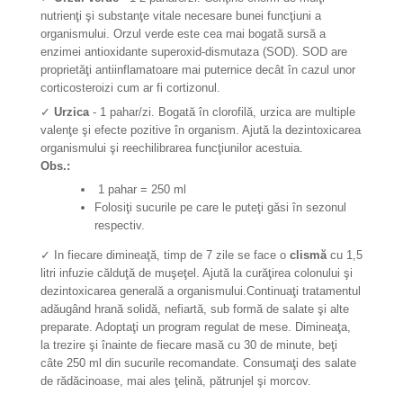
nutrienţi şi substanţe vitale necesare bunei funcţiuni a
organismului. Orzul verde este cea mai bogată sursă a
enzimei antioxidante superoxid-dismutaza (SOD). SOD are
proprietăţi antiinflamatoare mai puternice decât în cazul unor
corticosteroizi cum ar fi cortizonul.
✓
Urzica
- 1 pahar/zi. Bogată în clorofilă, urzica are multiple
valenţe şi efecte pozitive în organism. Ajută la dezintoxicarea
organismului şi reechilibrarea funcţiunilor acestuia.
Obs.:
1 pahar = 250 ml
Folosiţi sucurile pe care le puteţi găsi în sezonul
respectiv.
✓ In fiecare dimineaţă, timp de 7 zile se face o
clismă
cu 1,5
litri infuzie călduţă de muşeţel. Ajută la curăţirea colonului şi
dezintoxicarea generală a organismului.Continuaţi tratamentul
adăugând hrană solidă, nefiartă, sub formă de salate şi alte
preparate. Adoptaţi un program regulat de mese. Dimineaţa,
la trezire şi înainte de fiecare masă cu 30 de minute, beţi
câte 250 ml din sucurile recomandate. Consumaţi des salate
de rădăcinoase, mai ales ţelină, pătrunjel şi morcov.