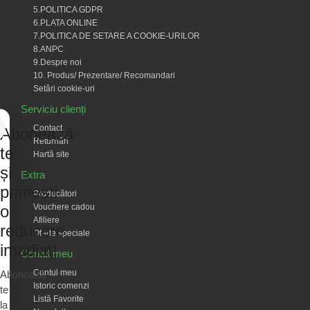
5.POLITICA GDPR
6.PLATA ONLINE
7.POLITICA DE SETARE A COOKIE-URILOR
8.ANPC
9.Despre noi
10. Produs/ Prezentare/ Recomandari
Setări cookie-uri
Serviciu clienți
Contact
Abonează-
Returnări
te
Hartă site
și
Extra
primești
Producători
Vouchere cadou
o
Afiliere
reducere
Oferte speciale
imediat!
Contul meu
Contul meu
Abonează-
Istoric comenzi
te
Listă Favorite
la