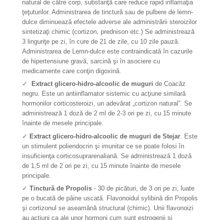
natural de către corp, substanţă care reduce rapid inflamaţia
ţeţuturilor. Administrarea de tinctură sau de pulbere de lemn-
dulce diminuează efectele adverse ale administrării steroizilor
sintetizaţi chimic (cortizon, prednison etc.) Se administrează
3 linguriţe pe zi, în cure de 21 de zile, cu 10 zile pauză.
Administrarea de Lemn-dulce este contraindicată în cazurile
de hipertensiune gravă, sarcină şi în asociere cu
medicamente care conţin digoxină.
✓
Extract glicero-hidro-alcoolic de muguri
de Coacăz
negru. Este un antiinflamator sistemic cu acţiune similară
hormonilor corticosteroizi, un adevărat „cortizon natural”. Se
administrează 1 doză de 2 ml de 2-3 ori pe zi, cu 15 minute
înainte de mesele principale.
✓
Extract glicero-hidro-alcoolic de muguri de Stejar
. Este
un stimulent poliendocrin şi imunitar ce se poate folosi în
insuficienţa corticosuprarenaliană. Se administrează 1 doză
de 1,5 ml de 2 ori pe zi, cu 15 minute înainte de mesele
principale.
✓
Tinctură de Propolis
- 30 de picături, de 3 ori pe zi, luate
pe o bucată de pâine uscată. Flavonoidul sylibină din Propolis
şi cortizonul se aseamănă structural (chimic). Unii flavonoizi
au acţiuni ca ale unor hormoni cum sunt estrogenii şi