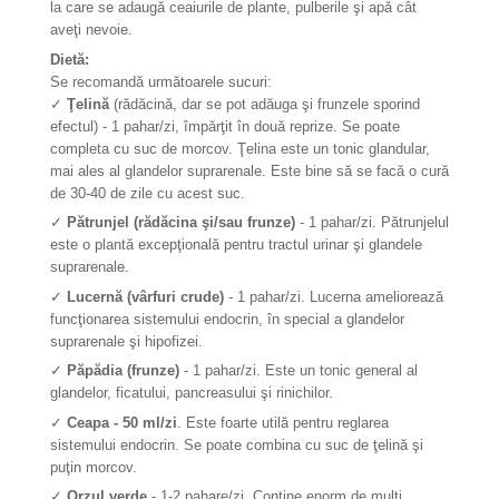
la care se adaugă ceaiurile de plante, pulberile şi apă cât
aveţi nevoie.
Dietă:
Se recomandă următoarele sucuri:
✓
Ţelină
(rădăcină, dar se pot adăuga şi frunzele sporind
efectul) - 1 pahar/zi, împărţit în două reprize. Se poate
completa cu suc de morcov. Ţelina este un tonic glandular,
mai ales al glandelor suprarenale. Este bine să se facă o cură
de 30-40 de zile cu acest suc.
✓
Pătrunjel (rădăcina şi/sau frunze)
- 1 pahar/zi. Pătrunjelul
este o plantă excepţională pentru tractul urinar şi glandele
suprarenale.
✓
Lucernă (vârfuri crude)
- 1 pahar/zi. Lucerna ameliorează
funcţionarea sistemului endocrin, în special a glandelor
suprarenale şi hipofizei.
✓
Păpădia (frunze)
- 1 pahar/zi. Este un tonic general al
glandelor, ficatului, pancreasului şi rinichilor.
✓
Ceapa - 50 ml/zi
. Este foarte utilă pentru reglarea
sistemului endocrin. Se poate combina cu suc de ţelină şi
puţin morcov.
✓
Orzul verde
- 1-2 pahare/zi. Conţine enorm de mulţi