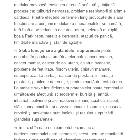
medular provoacă tensiunea arterială scăzută şi iniţiază
procese ca: tulburări
nervoase, probleme respiratorii şi aritmie
cardiacă. Printre efectele pe termen lung provocate de slaba
funcţionare a porţiunii medulare a suprarenalelor se numără,
fară însă a se reduce la acestea: astm, scleroză multiplă,
boala Parkinson, paralizie cerebrală, atacuri de panică,
timiditate maladivă şi stări de agitaţie.
⇒
Slaba funcţionare a glandelor suprarenale
poate
contribui în patologia următoarelor boli: cancer ovarian,
cancer mamar, cancer de col uterin, chisturi ovariene,
probleme de fertilitate, fibrom uterin, chisturi mamare.
osteoporoză. La bărbaţi: cancer de prostată, inflamaţia
prostatei, probleme de erecţie, predominanţă de testosteron.
La ambele sexe insuficienţa suprarenalelor poate contribui la
următoarele afecţiuni: sclerodermie, bursită şi artrită,
inflamaţii pelviene şi ale măduvei spinării, sciatică, diabet,
slăbiciunea rinichilor şi a vezicii urinare. Insomnia, oboseala
cronică şi anxietatea sunt indiciul şi rezultatul epuizării
glandelor suprarenale.
⇒
în cazul în care echipamentul enzimatic al
corticosuprarenalei este incomplet, acest lucru se manifestă