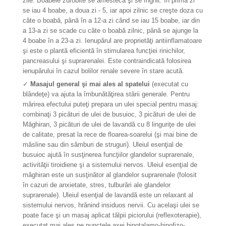
zile. Boabele zdrobite se amestecă şi se înghit. în prima zi
se iau 4 boabe, a doua zi - 5, iar apoi zilnic se creşte doza cu
câte o boabă, până în a 12-a zi când se iau 15 boabe, iar din
a 13-a zi se scade cu câte o boabă zilnic, până se ajunge la
4 boabe în a 23-a zi. Ienupărul are proprietăţi antiinflamatoare
şi este o plantă eficientă în stimularea funcţiei rinichilor,
pancreasului şi suprarenalei. Este contraindicată folosirea
ienupărului în cazul bolilor renale severe în stare acută.
✓
Masajul general şi mai ales al spatelui
(executat cu
blândeţe) va ajuta la îmbunătăţirea stării generale. Pentru
mărirea efectului puteţi prepara un ulei special pentru masaj:
combinaţi 3 picături de ulei de busuioc, 3 picături de ulei de
Măghiran, 3 picături de ulei de lavandă cu 8 linguriţe de ulei
de calitate, presat la rece de floarea-soarelui (şi mai bine de
măsline sau din sâmburi de struguri). Uleiul esenţial de
busuioc ajută în susţinerea funcţiilor glandelor suprarenale,
activităţii tiroidiene şi a sistemului nervos. Uleiul esenţial de
măghiran este un susţinător al glandelor suprarenale (folosit
în cazuri de anxietate, stres, tulburări ale glandelor
suprarenale). Uleiul esenţial de lavandă este un relaxant al
sistemului nervos, hrănind insiduos nervii. Cu acelaşi ulei se
poate face şi un masaj aplicat tălpii piciorului (reflexoterapie),
executat mai ales pe punctele axei hipotalamo-hipofizo-