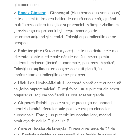
glucocorticoizii.
✓
Panax Ginseng
-
Ginsengul (
Eleutherococus senticosus)
este eficient în tratarea bolilor de natură endocrină, ajutând
mult în restabilirea funcţiilor suprarenalei. Măreşte vitalitatea
şi rezistenţa organismului şi creşte producţia de
neurotransmiţători şi steroizi. Folosiţi dupa indicatiile de pe
prospect.
✓
Palmier pitic
(
Serenoa repens
) - este una dintre cele mai
eficiente plante medicinale dăruite de Dumnezeu pentru
sistemul endocrin (tiroidă, suprarenale, pancreas, hipofiză).
Folosiţi un supliment ce conţine această plantă, în
conformitate cu indicaţiile de pe prospect.
✓
Uleiul de Limba-Mielului
- această plantă este cunoscută
ca „iarba suprarenalelor”. Puteţi folosi un supliment din acest
preparat cu acţiune tonifiantă asupra acestor glande.
✓
Ciupercă Reishi
- poate susţine producţia de hormoni
steroizi datorită efectelor sale pozitive asupra glandelor
suprarenale. Este şi un puternic imunostimulent, mărind
producţia de celule T şi celule B.
✓
Cura cu boabe de Ienupăr
. Durata curei este de 23 de