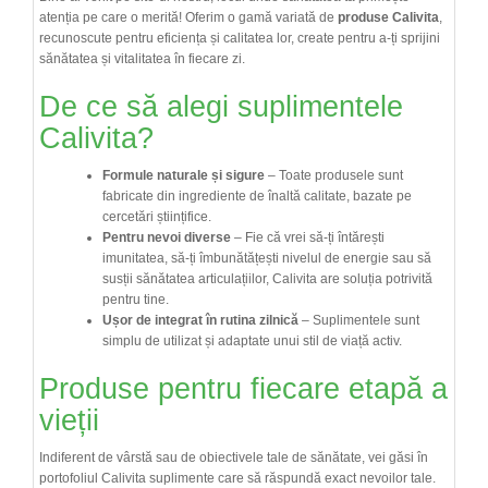
atenția pe care o merită! Oferim o gamă variată de
produse Calivita
,
recunoscute pentru eficiența și calitatea lor, create pentru a-ți sprijini
sănătatea și vitalitatea în fiecare zi.
De ce să alegi suplimentele
Calivita?
Formule naturale și sigure
– Toate produsele sunt
fabricate din ingrediente de înaltă calitate, bazate pe
cercetări științifice.
Pentru nevoi diverse
– Fie că vrei să-ți întărești
imunitatea, să-ți îmbunătățești nivelul de energie sau să
susții sănătatea articulațiilor, Calivita are soluția potrivită
pentru tine.
Ușor de integrat în rutina zilnică
– Suplimentele sunt
simplu de utilizat și adaptate unui stil de viață activ.
Produse pentru fiecare etapă a
vieții
Indiferent de vârstă sau de obiectivele tale de sănătate, vei găsi în
portofoliul Calivita suplimente care să răspundă exact nevoilor tale.