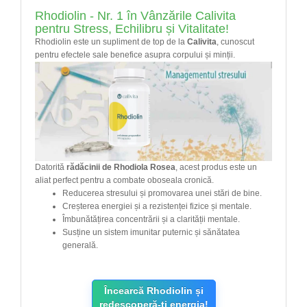
Rhodiolin - Nr. 1 în Vânzările Calivita
pentru Stress, Echilibru și Vitalitate!
Rhodiolin este un supliment de top de la
Calivita
, cunoscut
pentru efectele sale benefice asupra corpului și minții.
Datorită
rădăcinii de Rhodiola Rosea
, acest produs este un
aliat perfect pentru a combate oboseala cronică.
Reducerea stresului și promovarea unei stări de bine.
Creșterea energiei și a rezistenței fizice și mentale.
Îmbunătățirea concentrării și a clarității mentale.
Susține un sistem imunitar puternic și sănătatea
generală.
Încearcă Rhodiolin și
redescoperă-ți energia!