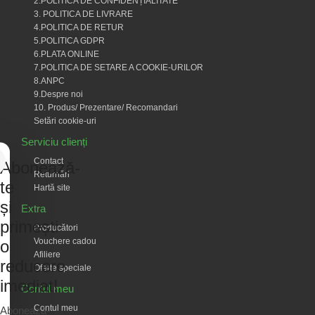
2.POLITICA DE CONFIDENȚIALITATE
3. POLITICA DE LIVRARE
4.POLITICA DE RETUR
5.POLITICA GDPR
6.PLATA ONLINE
7.POLITICA DE SETARE A COOKIE-URILOR
8.ANPC
9.Despre noi
10. Produs/ Prezentare/ Recomandari
Setări cookie-uri
Serviciu clienți
Contact
Abonează-
Returnări
te
Hartă site
și
Extra
primești
Producători
Vouchere cadou
o
Afiliere
reducere
Oferte speciale
imediat!
Contul meu
Contul meu
Abonează-