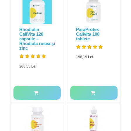
Rhodiolin
ParaProtex
CaliVita 120
Calivita 100
capsule –
tablete
Rhodiola rosea și
zinc
196,19 Lei
208,55 Lei