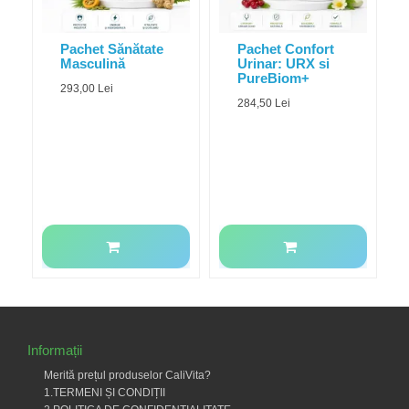
Pachet Sănătate
Pachet Confort
Masculină
Urinar: URX si
PureBiom+
293,00 Lei
284,50 Lei
Informații
Merită prețul produselor CaliVita?
1.TERMENI ȘI CONDIȚII