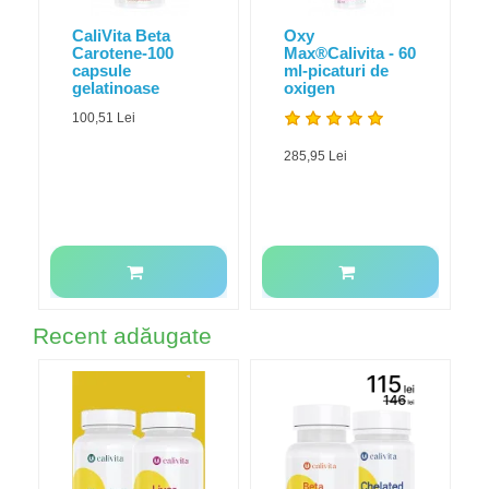
CaliVita Beta
Oxy
Carotene-100
Max®️Calivita - 60
capsule
ml-picaturi de
gelatinoase
oxigen
100,51 Lei
285,95 Lei
Recent adăugate