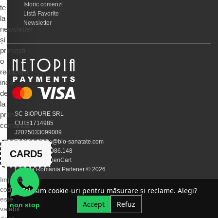
Istoric comenzi
te
Listă Favorite
la
Newsletter
newsletter
și
primești
o
reducere
inca
de
la
prima
SC BIOPURE SRL
CUI:51714985
comandă.
J2025033099009
EMAIL:calivita@bio-sanatate.com
Telefon:0745.986.148
CARD5
Susținut de OpenCart
Calivita Romania Partener © 2026
Important:
codul
Folosim cookie-uri pentru măsurare și reclame. Alegi?
este
Accept
Refuz
non stop
valabil