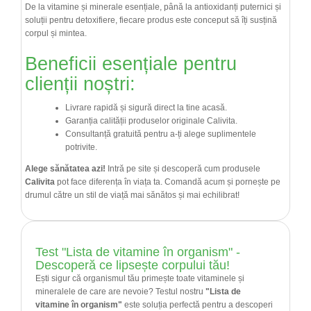
De la vitamine și minerale esențiale, până la antioxidanți puternici și
soluții pentru detoxifiere, fiecare produs este conceput să îți susțină
corpul și mintea.
Beneficii esențiale pentru
clienții noștri:
Livrare rapidă și sigură direct la tine acasă.
Garanția calității produselor originale Calivita.
Consultanță gratuită pentru a-ți alege suplimentele
potrivite.
Alege sănătatea azi!
Intră pe site și descoperă cum produsele
Calivita
pot face diferența în viața ta. Comandă acum și pornește pe
drumul către un stil de viață mai sănătos și mai echilibrat!
Test "Lista de vitamine în organism" -
Descoperă ce lipsește corpului tău!
Ești sigur că organismul tău primește toate vitaminele și
mineralele de care are nevoie? Testul nostru
"Lista de
vitamine în organism"
este soluția perfectă pentru a descoperi