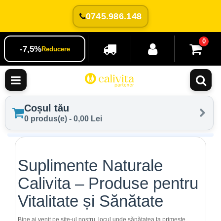
0745.986.148
0
-7,5%
Reducere
Coșul tău
0 produs(e) - 0,00 Lei
Suplimente Naturale
Calivita – Produse pentru
Vitalitate și Sănătate
Bine ai venit pe site-ul nostru, locul unde sănătatea ta primește