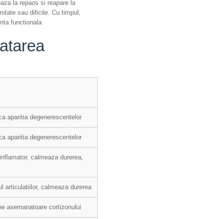
aza la repaos si reapare la
mitate sau dificile. Cu timpul,
nta functionala.
ratarea
ica aparitia degenerescentelor
ica aparitia degenerescentelor
ntiinflamator, calmeaza durerea,
l articulatiilor, calmeaza durerea
une asemanatoare cortizonului