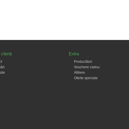
clienți
Extra
ct
Producători
ări
Vouchere cadou
site
Afiliere
Oferte speciale