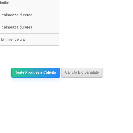
orific
t, calmeaza durerea
t, calmeaza durerea
la nivel celular
Toate Produsele Calivita
Calivita Bio Sanatate