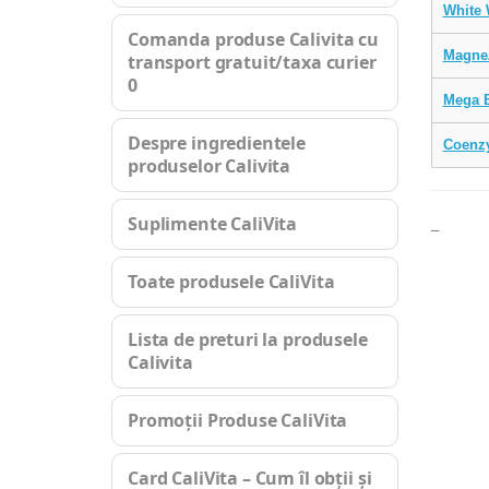
White 
Comanda produse Calivita cu
Magne
transport gratuit/taxa curier
0
Mega 
Despre ingredientele
Coenz
produselor Calivita
Suplimente CaliVita
_
Toate produsele CaliVita
Lista de preturi la produsele
Calivita
Promoții Produse CaliVita
Card CaliVita – Cum îl obții și