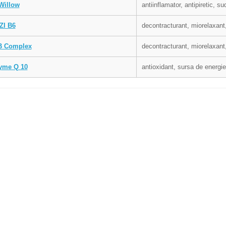
Willow
antiinflamator, antipiretic, sud
ZI B6
decontracturant, miorelaxan
B Complex
decontracturant, miorelaxan
yme Q 10
antioxidant, sursa de energie 