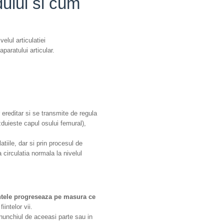
ului si cum
elul articulatiei
paratului articular.
 ereditar si se transmite de regula
zduieste capul osului femural),
tiile, dar si prin procesul de
circulatia normala la nivelul
ntele progreseaza pe masura ce
fiintelor vii.
nunchiul de aceeasi parte sau in