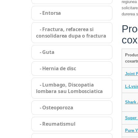
regiunea 
solicitar
- Entorsa
durerea s
Pro
- Fractura, refacerea si
consolidarea dupa o fractura
cox
- Guta
Produs
coxart
- Hernia de disc
Joint 
- Lumbago, Discopatia
L-Lysi
lombara sau Lombosciatica
Shark 
- Osteoporoza
Super 
- Reumatismul
Pure Y