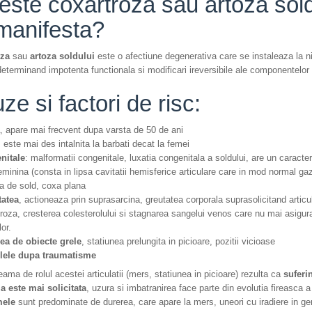
este coxartroza sau artoza sold
manifesta?
oza
sau
artoza soldului
este o afectiune degenerativa care se instaleaza la niv
determinand impotenta functionala si modificari ireversibile ale componentelor a
ze si factori de risc:
, apare mai frecvent dupa varsta de 50 de ani
: este mai des intalnita la barbati decat la femei
nitale
: malformatii congenitale, luxatia congenitala a soldului, are un caracter
feminina (consta in lipsa cavitatii hemisferice articulare care in mod normal ga
ia de sold, coxa plana
tatea
, actioneaza prin suprasarcina, greutatea corporala suprasolicitand articula
roza, cresterea colesterolului si stagnarea sangelui venos care nu mai asigura 
ilor.
ea de obiecte grele
, statiunea prelungita in picioare, pozitii vicioase
lele dupa traumatisme
ama de rolul acestei articulatii (mers, statiunea in picioare) rezulta ca
suferi
ia este mai solicitata
, uzura si imbatranirea face parte din evolutia fireasca a 
ele
sunt predominate de durerea, care apare la mers, uneori cu iradiere in ge