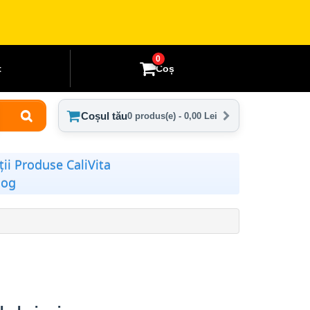
0
t
Coș
Coșul tău
0 produs(e) - 0,00 Lei
ii Produse CaliVita
log