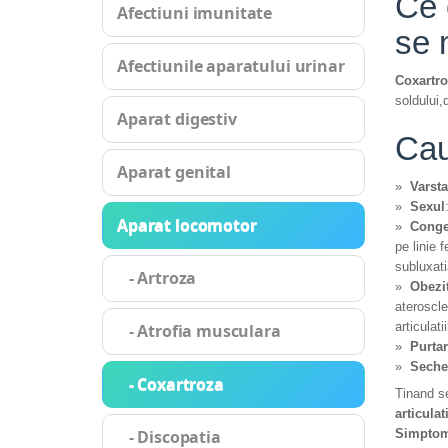
Ce 
Afectiuni imunitate
se 
Afectiunile aparatului urinar
Coxartr
soldului,
Aparat digestiv
Cau
Aparat genital
»
Varsta
»
Sexul
Aparat locomotor
»
Conge
pe linie 
subluxat
- Artroza
»
Obezi
ateroscle
articulati
- Atrofia musculara
»
Purtar
»
Seche
- Coxartroza
Tinand se
articulat
Simptom
- Discopatia