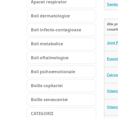
Aparat respirator
Sambu
Boli dermatologice
Alte p
Boli infecto-contagioase
coxart
Joint 
Boli metabolice
Boli oftalmologice
Evenin
Boli psihoemotionale
Calci
Bolile copilariei
Vitami
Bolile senescentei
Vitami
CATEGORII