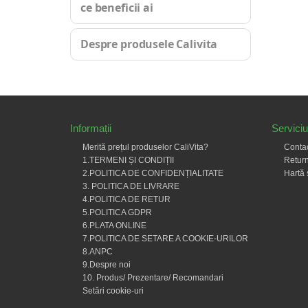
ce beneficii ai
Despre produsele Calivita
Informații
Serviciu 
Merită prețul produselor CaliVita?
Conta
1.TERMENI ȘI CONDIȚII
Return
2.POLITICA DE CONFIDENȚIALITATE
Hartă 
3. POLITICA DE LIVRARE
4.POLITICA DE RETUR
5.POLITICA GDPR
6.PLATA ONLINE
7.POLITICA DE SETARE A COOKIE-URILOR
8.ANPC
9.Despre noi
10. Produs/ Prezentare/ Recomandari
Setări cookie-uri