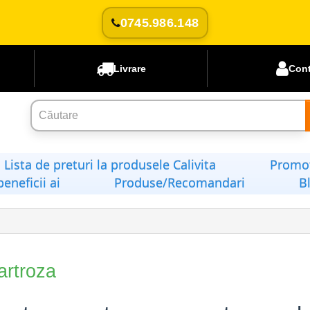
0745.986.148
Livrare
Con
Lista de preturi la produsele Calivita
Promoț
beneficii ai
Produse/Recomandari
B
artroza