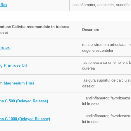
Rex
antiinflamator, antipiretic, sudorific
roduse
Calivita recomandate in tratarea
Descriere
rozei
reface structura articulara, i
Protex
degenerescentelor
actioneaza ca un emolient la 
g Primrose Oil
durerea
asigura suportul de calciu s
um Magnesium Plus
oaselor
antiinflamator, favorizeaza 
na C 500 (Delayed Release)
lui in oase
antiinflamator, favorizeaza 
na C 1000 (Delayed Release)
lui in oase