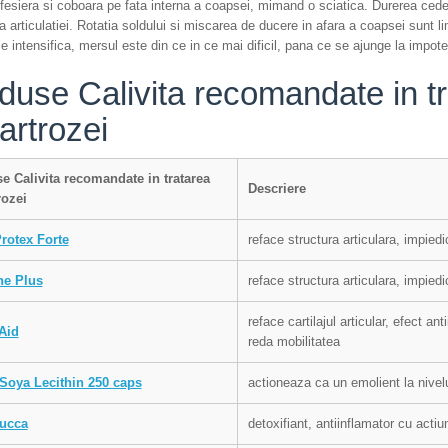
fesiera si coboara pe fata interna a coapsei, mimand o sciatica. Durerea cede
ea articulatiei. Rotatia soldului si miscarea de ducere in afara a coapsei sunt li
e intensifica, mersul este din ce in ce mai dificil, pana ce se ajunge la impote
duse Calivita recomandate in t
artrozei
e Calivita recomandate in tratarea
Descriere
rozei
Protex Forte
reface structura articulara, impied
ne Plus
reface structura articulara, impied
reface cartilajul articular, efect a
Aid
reda mobilitatea
Soya Lecithin 250 caps
actioneaza ca un emolient la nivelu
ucca
detoxifiant, antiinflamator cu acti