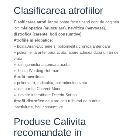
Clasificarea atrofiilor
Clasificarea atrofiilor
se poate face tinand cont de originea
lor:
mielopatica (musculara), nevritica (nervoasa),
distrofica (carente, boli consumtive)
Atrofiile mielopatice:
»
boala Aran-Duchene si poliomielita cronica anterioara
»
poliomielita anterioara acuta, apare adesea dupa un an de
viata
»
siringomielia anterioara acuta
»
boala Werding-Hoffman
Atrofii nevritice:
»
polinevrita, radiculita, poliradiculonevrita
»
amiotrofia Charcot-Marie
»
nevrite interstitiare Dejerin-Sottas
Atrofii distrofice
cauzate prin tulburari de nutritie,
inactivitate, boli consumtive.
Produse Calivita
recomandate in