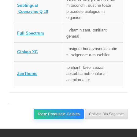
Sublingual
mitocondrii, sustine toate
Coenzyme Q 10
procesele biologice in
organism
vitaminizant, tonifiant
Full Spectrum
general
asigura buna vascularizatie
Ginkgo XC
si oxigenare a muschilor
tonifiant, favorizeaza
ZenThonic
absorbtia nutrientilor si
asimilarea lor
_
Toate Produsele Calivita
Calivita Bio Sanatate