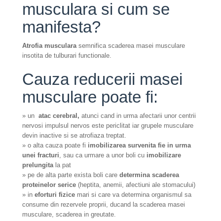
musculara si cum se
manifesta?
Atrofia musculara
semnifica scaderea masei musculare
insotita de tulburari functionale.
Cauza reducerii masei
musculare poate fi:
» un
atac cerebral,
atunci cand in urma afectarii unor centrii
nervosi impulsul nervos este periclitat iar grupele musculare
devin inactive si se atrofiaza treptat.
»
o alta cauza poate fi
imobilizarea survenita fie in urma
unei fracturi
, sau ca urmare a unor boli cu
imobilizare
prelungita
la pat
»
pe de alta parte exista boli care
determina scaderea
proteinelor serice
(heptita, anemii, afectiuni ale stomacului)
»
in
eforturi fizice
mari si care va determina organismul sa
consume din rezervele proprii, ducand la scaderea masei
musculare, scaderea in greutate.