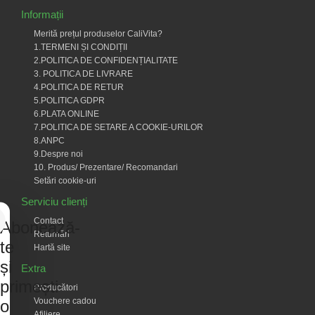
Informații
Merită prețul produselor CaliVita?
1.TERMENI ȘI CONDIȚII
2.POLITICA DE CONFIDENȚIALITATE
3. POLITICA DE LIVRARE
4.POLITICA DE RETUR
5.POLITICA GDPR
6.PLATA ONLINE
7.POLITICA DE SETARE A COOKIE-URILOR
8.ANPC
9.Despre noi
10. Produs/ Prezentare/ Recomandari
Setări cookie-uri
Serviciu clienți
Contact
Abonează-
Returnări
te
Hartă site
și
Extra
primești
Producători
Vouchere cadou
o
Afiliere