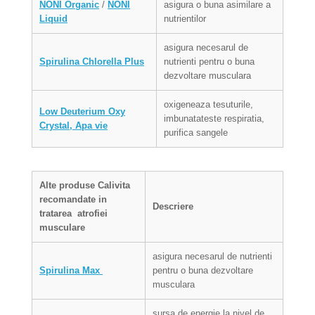
NONI Organic
/
NONI
asigura o buna asimilare a
Liquid
nutrientilor
asigura necesarul de
Spirulina Chlorella Plus
nutrienti pentru o buna
dezvoltare musculara
oxigeneaza tesuturile,
Low Deuterium Oxy
imbunatateste respiratia,
Crystal, Apa vie
purifica sangele
Alte produse
Calivita
recomandate in
Descriere
tratarea
atrofiei
musculare
asigura necesarul de nutrienti
Spirulina Max
pentru o buna dezvoltare
musculara
sursa de energie la nivel de