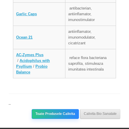
antibacterian,
Garlic Caps
antiinflamator,
imunostimulator
antiinflamator,
Ocean 21
imunomodulator,
cicatrizant
AC-Zymes Plus
reface flora bacteriana
/
Acidophilus with
saprofita, stimuleaza
Psyllium
/
Probio
imunitatea intestinala
Balance
_
Toate Produsele Calivita
Calivita Bio Sanatate