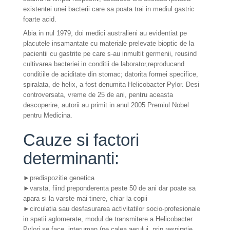
existentei unei bacterii care sa poata trai in mediul gastric
foarte acid.
Abia in nul 1979, doi medici australieni au evidentiat pe
placutele insamantate cu materiale prelevate bioptic de la
pacientii cu gastrite pe care s-au inmultit germenii, reusind
cultivarea bacteriei in conditii de laborator,reproducand
conditiile de aciditate din stomac; datorita formei specifice,
spiralata, de helix, a fost denumita Helicobacter Pylor. Desi
controversata, vreme de 25 de ani, pentru aceasta
descoperire, autorii au primit in anul 2005 Premiul Nobel
pentru Medicina.
Cauze si factori
determinanti:
►predispozitie genetica
►varsta, fiind preponderenta peste 50 de ani dar poate sa
apara si la varste mai tinere, chiar la copii
►circulatia sau desfasurarea activitatilor socio-profesionale
in spatii aglomerate, modul de transmitere a Helicobacter
Pylori se face interuman (pe calea aerului, prin respiratie,