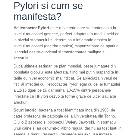
Pylori si cum se
manifesta?
Helicobacter Pylori
este o bacterie care se cantoneaza la
nivelul mucoasei gastrice, perfect adaptata la mediul acid de
la nivelul stomacului si determina o inflamatie cronica la
nivelul mucoasei (gastrita cronica),raspunzatoare de aparitia
ulcerului gastro-duodenal si transformarea maligna a
acestuia.
Dupa ultimele estimari pe plan mondial, peste jumatate din
populatia globului este afectata, fiind mai putin raspandita in
tarile cu nivel economic mai ridicat. Se apreciaza nivelul de
risc al infectiei cu Helicobacter Pylori egal cu cel al fumatului
a 12-15 tigari pe zi, dar numai 10-15% dintre persoanele
infectate cu HPylori dezvolta forme grave de ulcer sau alte
afectiuni
Scurt istoric
: bacteria a fost identificata inca din 1906, de
catre profesorul de patologie de la Universitatea din Torino,
Giulio Bizzozero si polonezul Walery Jaworski, in stomacul
unui caine si au denumit-o Vibrio rugula, dar nu au fost luati in
seama la timpul respectiv, deoarece era exclusa ipoteza