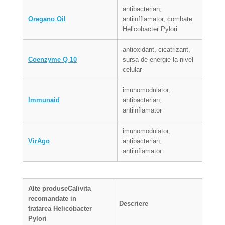
antibacterian,
Oregano Oil
antiinfflamator, combate
Helicobacter Pylori
antioxidant, cicatrizant,
Coenzyme Q 10
sursa de energie la nivel
celular
imunomodulator,
Immunaid
antibacterian,
antiinflamator
imunomodulator,
VirAgo
antibacterian,
antiinflamator
Alte produse
Calivita
recomandate in
Descriere
tratarea
Helicobacter
Pylori