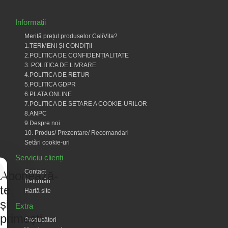
Informații
Merită prețul produselor CaliVita?
1.TERMENI ȘI CONDIȚII
2.POLITICA DE CONFIDENȚIALITATE
3. POLITICA DE LIVRARE
4.POLITICA DE RETUR
5.POLITICA GDPR
6.PLATA ONLINE
7.POLITICA DE SETARE A COOKIE-URILOR
8.ANPC
9.Despre noi
10. Produs/ Prezentare/ Recomandari
Setări cookie-uri
Serviciu clienți
Contact
Abonează-
Returnări
te
Hartă site
și
Extra
primești
Producători