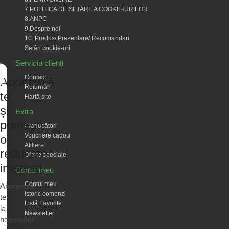
7.POLITICA DE SETARE A COOKIE-URILOR
8.ANPC
9.Despre noi
10. Produs/ Prezentare/ Recomandari
Setări cookie-uri
Serviciu clienți
Contact
Abonează-
Returnări
te
Hartă site
și
Extra
primești
Producători
Vouchere cadou
o
Afiliere
reducere
Oferte speciale
imediat!
Contul meu
Contul meu
Abonează-
Istoric comenzi
te
Listă Favorite
la
Newsletter
newsletter