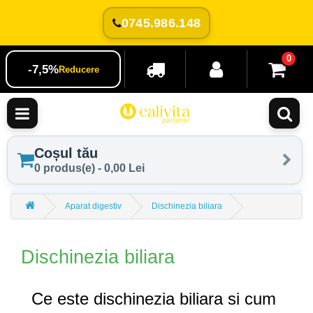
0745.986.148
0
-7,5%
Reducere
Coșul tău
0 produs(e) - 0,00 Lei
Aparat digestiv
Dischinezia biliara
Dischinezia biliara
Ce este d
ischinezia biliara si cum