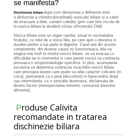
se manifesta?
dupa cum denumirea o defineste este
Dischinezie biliara
o
dis
functie a
chineticii
(motilitatii) veziculei biliare si a cailor
de evacuare a bilei, canalul coledoc (prin care bila circula de
la vezica biliara la duoden) si/sau sfincterului Oddi.
Vezica biliara este un organ cavitar, situat in vecinatatea
ficatului, cu rolul de a stoca bila, pe care apoi o devarsa in
duoden pentru a lua parte la digestie. Cand una din aceste
componente, din diverse cauze nu functioneaza, bila va
stagna mai mult la nivelul vezicii biliare, se va evacua cu
dificultate iar in momentul in care peretii vezicii se contracta
provoaca o simptomatologie specifica. In plus, acumularea
excesiva va determina contractia muschilor vezicii biliare
care provoaca durere care poate sa aiba caracter colicativ (in
criza), permanent ca o jena (disconfort) in hipocondrul drept
sau intermitenta, ca o senzatie dureroasa, declansata de
diversi factori (nerespectarea meselor, consumul anumitor
alimente).
roduse Calivita
P
recomandate in tratarea
dischinezie biliara