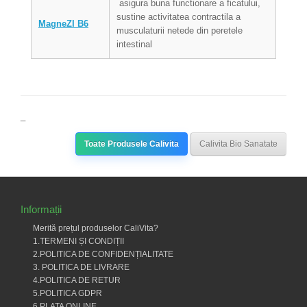
asigura buna functionare a ficatului,
sustine activitatea contractila a
MagneZI B6
musculaturii netede din peretele
intestinal
_
Toate Produsele Calivita
Calivita Bio Sanatate
Informații
Merită prețul produselor CaliVita?
1.TERMENI ȘI CONDIȚII
2.POLITICA DE CONFIDENȚIALITATE
3. POLITICA DE LIVRARE
4.POLITICA DE RETUR
5.POLITICA GDPR
6.PLATA ONLINE