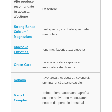
Alte p
roduse
recomandate
Descriere
in aceasta
afectiune
Strong Bones
antispastic, combate spasmele
Calcium/
musculare
Magnezium
Digestive
enzime, favorizeaza digestia
Enzymes
scade aciditatea gastrica,
Green Care
imbunatateste digestia
favorizeaza evacuarea colonului,
Nopalin
sprijina functia pancreasului
reface flora bacteriana saprofita,
Mega B
sustine activitatea musculaturii
Complex
netede din peretele intestinal