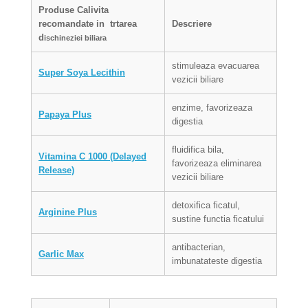
Produse Calivita
recomandate in trtarea
Descriere
d
ischineziei biliara
stimuleaza evacuarea
Super Soya Lecithin
vezicii biliare
enzime, favorizeaza
Papaya Plus
digestia
fluidifica bila,
Vitamina C 1000 (Delayed
favorizeaza eliminarea
Release)
vezicii biliare
detoxifica ficatul,
Arginine Plus
sustine functia ficatului
antibacterian,
Garlic Max
imbunatateste digestia