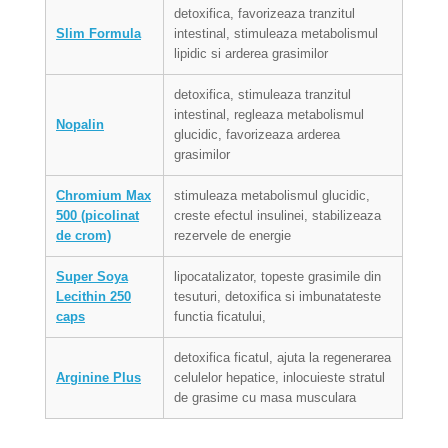
detoxifica, favorizeaza tranzitul
Slim Formula
intestinal, stimuleaza metabolismul
lipidic si arderea grasimilor
detoxifica, stimuleaza tranzitul
intestinal, regleaza metabolismul
Nopalin
glucidic, favorizeaza arderea
grasimilor
Chromium Max
stimuleaza metabolismul glucidic,
500 (picolinat
creste efectul insulinei, stabilizeaza
de crom)
rezervele de energie
Super Soya
lipocatalizator, topeste grasimile din
Lecithin 250
tesuturi, detoxifica si imbunatateste
caps
functia ficatului,
detoxifica ficatul, ajuta la regenerarea
Arginine Plus
celulelor hepatice, inlocuieste stratul
de grasime cu masa musculara