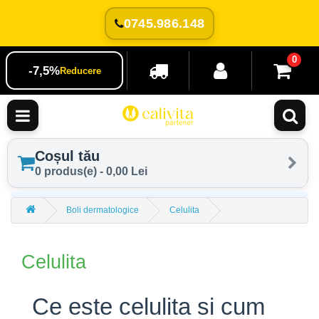
0745.986.148
0
-7,5%
Reducere
Coșul tău
0 produs(e) - 0,00 Lei
Boli dermatologice
Celulita
Celulita
Ce este celulita si cum