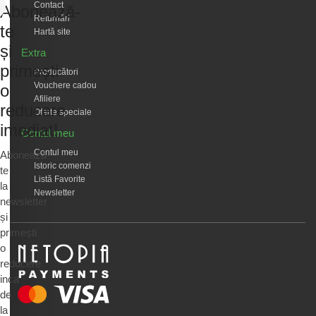
Contact
Abonează-
Returnări
te
Hartă site
și
Extra
primești
Producători
Vouchere cadou
o
Afiliere
reducere
Oferte speciale
imediat!
Contul meu
Contul meu
Abonează-
Istoric comenzi
te
Listă Favorite
la
Newsletter
newsletter
și
primești
o
reducere
inca
de
la