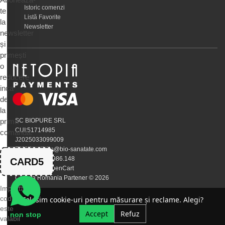
Istoric comenzi
te
Listă Favorite
la
Newsletter
newsletter
și
primești
o
reducere
inca
de
la
prima
SC BIOPURE SRL
CUI:51714985
comandă.
J2025033099009
EMAIL:calivita@bio-sanatate.com
Telefon:0745.986.148
CARD5
Susținut de OpenCart
Calivita Romania Partener © 2026
Important:
codul
Folosim cookie-uri pentru măsurare și reclame. Alegi?
este
Accept
Refuz
non stop
valabil