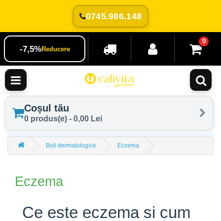
0745.986.148
0
-7,5%
Reducere
Coșul tău
0 produs(e) - 0,00 Lei
Boli dermatologice
Eczema
Eczema
Ce este eczema si cum