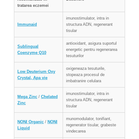
tratarea eczemei
imunostimulator, intra in
Immunaid
structura ADN, regenerant
tisular
antioxidant, asigura suportul
Sublingual
energetic pentru regenerarea
Coenzyme Q10
tesuturilor
oxigeneaza tesuturile,
Low Deuterium Oxy
stopeaza procesul de
Crystal, Apa vie
imbatranire celulara
imunostimulator, intra in
Mega Zinc
/
Chelated
structura ADN, regenerant
Zinc
tisular
munomodulator, tonifiant,
NONI Organic
/
NONI
regenerator tisular, grabeste
Liquid
vindecarea