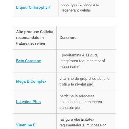
decongestiv, depurant,
Liquid Chlorophyll
regenerant celular
Alte produse
Calivita
recomandate in
Descriere
tratarea eczemei
provitamina A asigura
Beta Carotene
integritatea tegumentelor si
mucoaselor
vitamine de grup B cu actiune
Mega B Complex
trofica la nivelul pielii
participa la refacerea
L-Lysine Plus
colagenului si mentinerea
sanatatii pielii
asigura elasticitatea
Vitamina E
tegumentelor si mucoaselor,