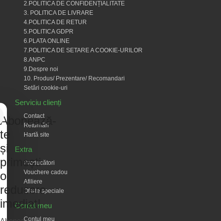
2.POLITICA DE CONFIDENȚIALITATE
3. POLITICA DE LIVRARE
4.POLITICA DE RETUR
5.POLITICA GDPR
6.PLATA ONLINE
7.POLITICA DE SETARE A COOKIE-URILOR
8.ANPC
9.Despre noi
10. Produs/ Prezentare/ Recomandari
Setări cookie-uri
Serviciu clienți
Contact
Abonează-
Returnări
te
Hartă site
și
Extra
primești
Producători
Vouchere cadou
o
Afiliere
reducere
Oferte speciale
imediat!
Contul meu
Contul meu
Abonează-