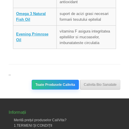
antioxidant
Omega 3 Natural
suport de acizi grasi necesari
Fish Oil
formarii tesutului epitelial
vitamina F asigura integritatea
Evening Primrose
epiteliilor si mucoaselor,
Oil
imbunatateste circulatia
_
Toate Produsele Calivita
Calivita Bio Sanatate
Informații
Merită prețul produselor CaliVita?
1.TERMENI ȘI CONDIȚII