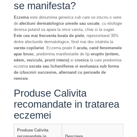
se manifesta?
Eczema
este denumirea generica sub care se inscriu o serie
de
afectiuni dermatologice umede sau uscate
, cu etiologie
diversa putand sa apara la orice varsta, chiar si la sugari.
Este cea mai frecventa boala de piele
, reprezentand 30%
dintre afectiunile dermatologice, fiind mai des intalnita la
varsta copilariei
. Eczema poate fi
acuta, cand fenomenele
apar brusc
, predomina manifestarile de tip
eruptiv (eritem,
edem, vezicule, prurit intens)
si
cronica
la care predomina
eczema
uscata sau lichenifierea si evolueaza sub forma
de izbucniri succesive, alternand cu perioade de
remisie
.
Produse Calivita
recomandate in tratarea
eczemei
Produse Calivita
recomandate in
Descriere