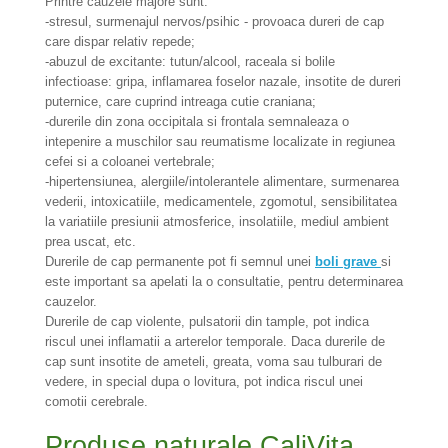
Printre cauzele majore sunt:
-stresul, surmenajul nervos/psihic - provoaca dureri de cap
care dispar relativ repede;
-abuzul de excitante: tutun/alcool, raceala si bolile
infectioase: gripa, inflamarea foselor nazale, insotite de dureri
puternice, care cuprind intreaga cutie craniana;
-durerile din zona occipitala si frontala semnaleaza o
intepenire a muschilor sau reumatisme localizate in regiunea
cefei si a coloanei vertebrale;
-hipertensiunea, alergiile/intolerantele alimentare, surmenarea
vederii, intoxicatiile, medicamentele, zgomotul, sensibilitatea
la variatiile presiunii atmosferice, insolatiile, mediul ambient
prea uscat, etc.
Durerile de cap permanente pot fi semnul unei
boli grave
si
este important sa apelati la o consultatie, pentru determinarea
cauzelor.
Durerile de cap violente, pulsatorii din tample, pot indica
riscul unei inflamatii a arterelor temporale. Daca durerile de
cap sunt insotite de ameteli, greata, voma sau tulburari de
vedere, in special dupa o lovitura, pot indica riscul unei
comotii cerebrale.
Produse naturale CaliVita