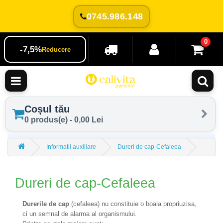
0745.986.148
0
-7,5%
Reducere
Coșul tău
0 produs(e) - 0,00 Lei
Informatii auxiliare
Dureri de cap-Cefaleea
Dureri de cap-Cefaleea
Durerile de cap
(cefaleea) nu constituie o boala propriuzisa,
ci un semnal de alarma al organismului.