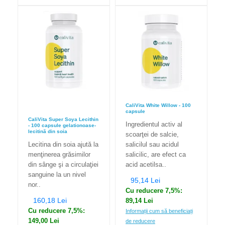
CaliVita White Willow - 100
capsule
CaliVita Super Soya Lecithin
Ingredientul activ al
- 100 capsule gelationoase-
lecitină din soia
scoarţei de salcie,
Lecitina din soia ajută la
salicilul sau acidul
menţinerea grăsimilor
salicilic, are efect ca
din sânge şi a circulaţiei
acid acetilsa..
sanguine la un nivel
95,14 Lei
nor..
Cu reducere 7,5%:
160,18 Lei
89,14 Lei
Cu reducere 7,5%:
Informații cum să beneficiați
149,00 Lei
de reducere