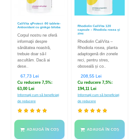
CaliVita qProtect -90 tablete-
Rhodiolin CaliVita 120
Antioxidant cu ginkgo biloba
capsule – Rhodiola rosea și
zinc
Corpul nostru ne oferă
informaţii despre
Rhodiolin CaliVita –
sănătatea noastră,
Rhodiola rosea, planta
trebuie doar să-l
adaptogenă din zonele
ascultăm. Dacă ai
reci, pentru stres,
dese..
oboseală și co..
67,73 Lei
208,55 Lei
Cu reducere 7,5%:
Cu reducere 7,5%:
63,00 Lei
194,11 Lei
Informații cum să beneficiați
Informații cum să beneficiați
de reducere
de reducere
ADAUGĂ ÎN COȘ
ADAUGĂ ÎN COȘ