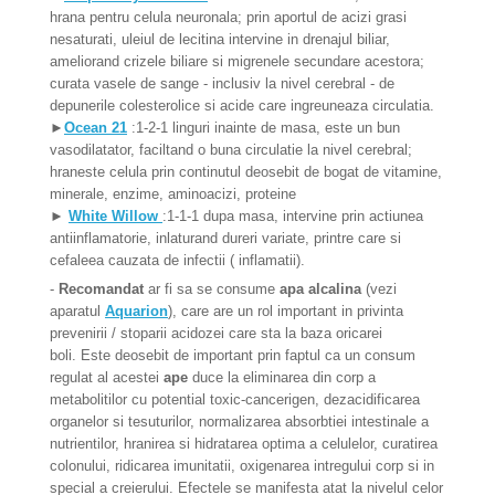
hrana pentru celula neuronala; prin aportul de acizi grasi
nesaturati, uleiul de lecitina intervine in drenajul biliar,
ameliorand crizele biliare si migrenele secundare acestora;
curata vasele de sange - inclusiv la nivel cerebral - de
depunerile colesterolice si acide care ingreuneaza circulatia.
►
Ocean 21
:1-2-1 linguri inainte de masa, este un bun
vasodilatator, faciltand o buna circulatie la nivel cerebral;
hraneste celula prin continutul deosebit de bogat de vitamine,
minerale, enzime, aminoacizi, proteine
►
White Willow
:1-1-1 dupa masa, intervine prin actiunea
antiinflamatorie, inlaturand dureri variate, printre care si
cefaleea cauzata de infectii ( inflamatii).
-
Recomandat
ar fi sa se
consume
apa alcalina
(vezi
aparatul
Aquarion
), care are un rol important in privinta
prevenirii / stoparii acidozei care sta la baza oricarei
boli. Este deosebit de important prin faptul ca un consum
regulat al acestei
ape
duce la eliminarea din corp a
metabolitilor cu potential toxic-cancerigen, dezacidificarea
organelor si tesuturilor, normalizarea absorbtiei intestinale a
nutrientilor, hranirea si hidratarea optima a celulelor, curatirea
colonului, ridicarea imunitatii, oxigenarea intregului corp si in
special a creierului. Efectele se manifesta atat la nivelul celor