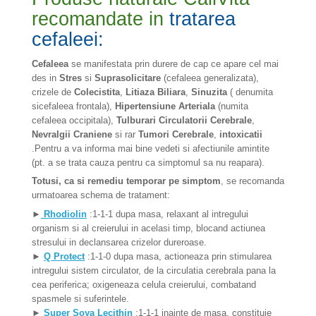
recomandate in
tratarea
cefaleei:
Cefaleea
se manifestata prin durere de cap ce apare cel mai
des in
Stres
si
Suprasolicitare
(cefaleea generalizata),
crizele de
Colecistita
,
Litiaza Biliara
,
Sinuzita
( denumita
sicefaleea frontala),
Hipertensiune Arteriala
(numita
cefaleea occipitala),
Tulburari Circulatorii Cerebrale
,
Nevralgii Craniene
si rar
Tumori Cerebrale
,
intoxicatii
.Pentru a va informa mai bine vedeti si afectiunile amintite
(pt. a se trata cauza pentru ca simptomul sa nu reapara).
Totusi, ca si remediu temporar pe simptom
, se recomanda
urmatoarea schema de tratament:
►
Rhodiolin
:1-1-1 dupa masa, relaxant al intregului
organism si al creierului in acelasi timp, blocand actiunea
stresului in declansarea crizelor dureroase.
►
Q Protect
:1-1-0 dupa masa, actioneaza prin stimularea
intregului sistem circulator, de la circulatia cerebrala pana la
cea periferica; oxigeneaza celula creierului, combatand
spasmele si suferintele.
►
Super Soya Lecithin
:1-1-1 inainte de masa, constituie