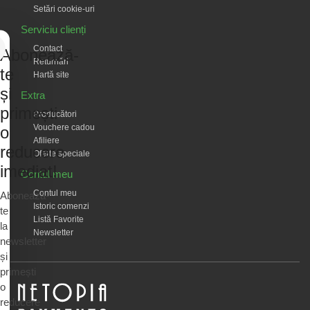
Setări cookie-uri
Serviciu clienți
Contact
Abonează-
Returnări
te
Hartă site
și
Extra
primești
Producători
Vouchere cadou
o
Afiliere
reducere
Oferte speciale
imediat!
Contul meu
Contul meu
Abonează-
Istoric comenzi
te
Listă Favorite
la
Newsletter
newsletter
și
primești
o
reducere