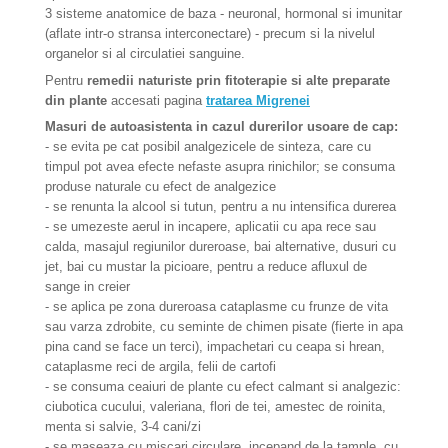
3 sisteme anatomice de baza - neuronal, hormonal si imunitar
(aflate intr-o stransa interconectare) - precum si la nivelul
organelor si al circulatiei sanguine.
Pentru
remedii naturiste prin fitoterapie si alte preparate
din plante
accesati pagina
tratarea Migrenei
Masuri de autoasistenta in cazul durerilor usoare de cap:
- se evita pe cat posibil analgezicele de sinteza, care cu
timpul pot avea efecte nefaste asupra rinichilor; se consuma
produse naturale cu efect de analgezice
- se renunta la alcool si tutun, pentru a nu intensifica durerea
- se umezeste aerul in incapere, aplicatii cu apa rece sau
calda, masajul regiunilor dureroase, bai alternative, dusuri cu
jet, bai cu mustar la picioare, pentru a reduce afluxul de
sange in creier
- se aplica pe zona dureroasa cataplasme cu frunze de vita
sau varza zdrobite, cu seminte de chimen pisate (fierte in apa
pina cand se face un terci), impachetari cu ceapa si hrean,
cataplasme reci de argila, felii de cartofi
- se consuma ceaiuri de plante cu efect calmant si analgezic:
ciubotica cucului, valeriana, flori de tei, amestec de roinita,
menta si salvie, 3-4 cani/zi
- se maseaza cu miscari circulare, incepand de la tample, cu