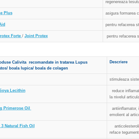
regenereaza tesutu
ne Plus
asigura formarea c
Aid
pentru refacerea str
Protex Forte
/
Joint Protex
pentru refacerea st
Descriere
oduse Calivita recomandate in tratarea
Lupus
tos/ boala lupica/ boala de colagen
stimuleaza sist
Soya Lecithin
reduce inflamati
la nivelul articula
g Primerose Oil
antiinflamator, 
emolient al articu
3 Natural Fish Oil
anticolesterolic
reface tegument