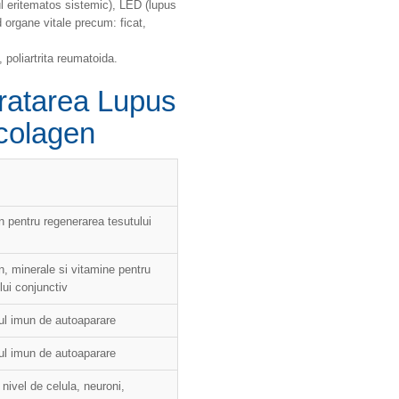
ul eritematos sistemic), LED (lupus
 organe vitale precum: ficat,
 poliartrita reumatoida.
ratarea Lupus
 colagen
n pentru regenerarea tesutului
n, minerale si vitamine pentru
lui conjunctiv
ul imun de autoaparare
ul imun de autoaparare
 nivel de celula, neuroni,