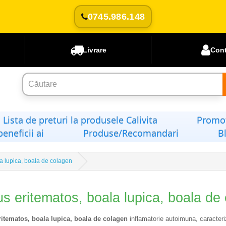
0745.986.148
Livrare
Con
Lista de preturi la produsele Calivita
Promoț
beneficii ai
Produse/Recomandari
B
a lupica, boala de colagen
s eritematos, boala lupica, boala de
itematos, boala lupica, boala de colagen
inflamatorie autoimuna, caracteriz