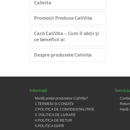
Calivita
Promoții Produse CaliVita
Card CaliVita – Cum îl obții și
ce beneficii ai
Despre produsele Calivita
Informații
Serviciu 
Merită prețul produselor CaliVita?
Conta
1.TERMENI ȘI CONDIȚII
Return
2.POLITICA DE CONFIDENȚIALITATE
Hartă 
3. POLITICA DE LIVRARE
4.POLITICA DE RETUR
5.POLITICA GDPR