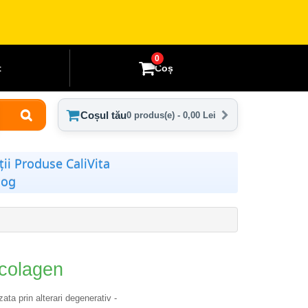
0
t
Coș
Coșul tău
0 produs(e) - 0,00 Lei
ii Produse CaliVita
log
 colagen
ata prin alterari degenerativ -