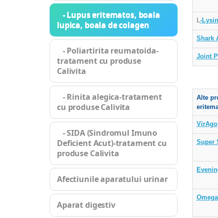
- Lupus eritematos, boala
L
-Lysi
lupica, boala de colagen
Shark 
- Poliartirita reumatoida-
Joint 
tratament cu produse
Calivita
- Rinita alegica-tratament
Alte p
r
cu produse Calivita
eritema
VirAgo
- SIDA (Sindromul Imuno
Deficient Acut)-tratament cu
Super 
produse Calivita
Evenin
Afectiunile aparatului urinar
Omega 
Aparat digestiv