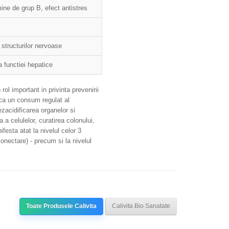
ne de grup B, efect antistres
 structurilor nervoase
a functiei hepatice
 rol important in privinta prevenirii
l ca un consum regulat al
ezacidificarea organelor si
a a celulelor, curatirea colonului,
ifesta atat la nivelul celor 3
onectare) - precum si la nivelul
Toate Produsele Calivita
Calivita Bio Sanatate