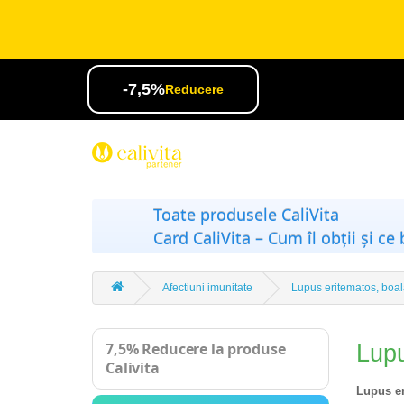
-7,5%
Reducere
Toate produsele CaliVita
Card CaliVita – Cum îl obții și ce 
Afectiuni imunitate
Lupus eritematos, boal
7,5% Reducere la produse
Lupu
Calivita
Lupus er