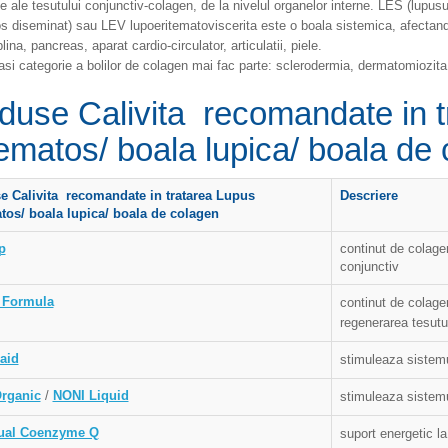
e ale tesutului conjunctiv-colagen, de la nivelul organelor interne. LES (lupus
s diseminat) sau LEV lupoeritematoviscerita este o boala sistemica, afectand
plina, pancreas, aparat cardio-circulator, articulatii, piele.
si categorie a bolilor de colagen mai fac parte: sclerodermia, dermatomiozita,
duse Calivita recomandate in t
tematos/ boala lupica/ boala de
e Calivita recomandate in tratarea
Lupus
Descriere
tos/ boala lupica/ boala de colagen
p
continut de colage
conjunctiv
 Formula
continut de colage
regenerarea tesutu
aid
stimuleaza sistem
rganic
/
NONI Liquid
stimuleaza sistem
ual Coenzyme Q
suport energetic la