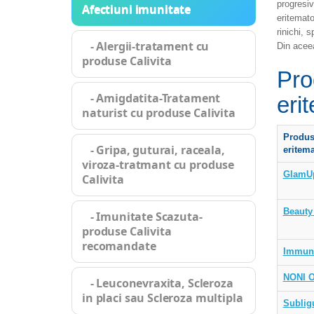
progresiv
Afectiuni imunitate
eritemato
rinichi, s
- Alergii-tratament cu
Din aceea
produse Calivita
Pro
- Amigdatita-Tratament
eri
naturist cu produse Calivita
Produs
- Gripa, guturai, raceala,
eritema
viroza-tratmant cu produse
GlamU
Calivita
Beauty
- Imunitate Scazuta-
produse Calivita
recomandate
Immun
NONI O
- Leuconevraxita, Scleroza
in placi sau Scleroza multipla
Sublig