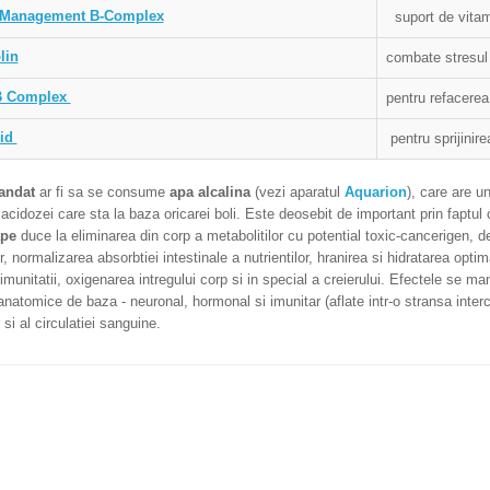
 Management B-Complex
suport de vitami
lin
combate stresul
B Complex
pentru refacerea
Aid
pentru sprijinire
andat
ar fi sa se
consume
apa alcalina
(vezi aparatul
Aquarion
), care are un
i acidozei care sta la baza oricarei boli. Este deosebit de important prin faptu
ape
duce la eliminarea din corp a metabolitilor cu potential toxic-cancerigen, d
or, normalizarea absorbtiei intestinale a nutrientilor, hranirea si hidratarea optim
 imunitatii, oxigenarea intregului corp si in special a creierului. Efectele se man
natomice de baza - neuronal, hormonal si imunitar (aflate intr-o stransa interc
 si al circulatiei sanguine.