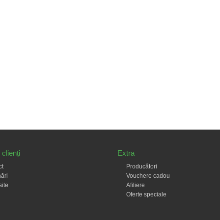
clienți
Extra
ct
Producători
ări
Vouchere cadou
site
Afiliere
Oferte speciale