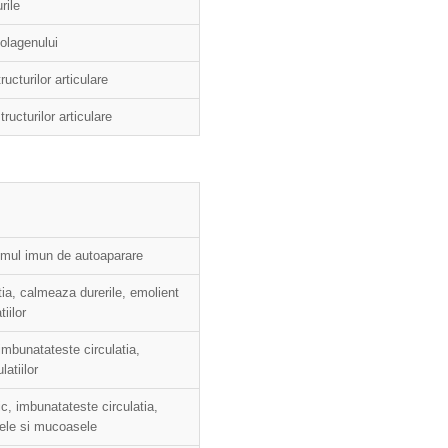
rile
olagenului
ucturilor articulare
ructurilor articulare
emul imun de autoaparare
a, calmeaza durerile, emolient
tiilor
imbunatateste circulatia,
latiilor
, imbunatateste circulatia,
ele si mucoasele