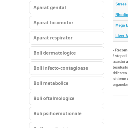
Stress
Aparat genital
Rhodio
Aparat locomotor
Mega 
Liver 
Aparat respirator
-
Recom
Boli dermatologice
/ stopari
acestei
Boli infecto-contagioase
tesuturil
ridicarea
sisteme a
Boli metabolice
organelor
Boli oftalmologice
_
Boli psihoemotionale