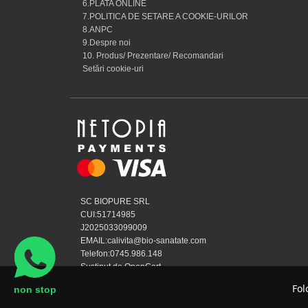
6.PLATA ONLINE
7.POLITICA DE SETARE A COOKIE-URILOR
8.ANPC
9.Despre noi
10. Produs/ Prezentare/ Recomandari
Setări cookie-uri
SC BIOPURE SRL
CUI:51714985
J2025033099009
EMAIL:calivita@bio-sanatate.com
Telefon:0745.986.148
Susținut de OpenCart
Calivita Romania Partener © 2026
Fol
non stop