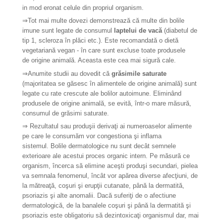
in mod eronat celule din propriul organism.
⇒Tot mai multe dovezi demonstrează că multe din bolile
imune sunt legate de consumul
laptelui de vacă
(diabetul de
tip 1, scleroza în plăci etc.). Este recomandată o dietă
vegetariană vegan - în care sunt excluse toate produsele
de origine animală. Aceasta este cea mai sigură cale.
⇒Anumite studii au dovedit că
grăsimile saturate
(majoritatea se găsesc în alimentele de origine animală) sunt
legate cu rate crescute ale bolilor autoimune. Eliminând
produsele de origine animală, se evită, într-o mare măsură,
consumul de grăsimi saturate.
⇒ Rezultatul sau produşii derivaţi ai numeroaselor alimente
pe care le consumăm vor congestiona şi inflama
sistemul. Bolile dermatologice nu sunt decât semnele
exterioare ale acestui proces organic intern. Pe măsură ce
organism, încerca să elimine aceşti produşi secundari, pielea
va semnala fenomenul, încât vor apărea diverse afecţiuni, de
la mătreaţă, coşuri şi erupţii cutanate, până la dermatită,
psoriazis şi alte anomalii. Dacă suferiţi de o afectiune
dermatologică, de la banalele coşuri şi până la dermatită şi
psoriazis este obligatoriu să dezintoxicaţi organismul dar, mai