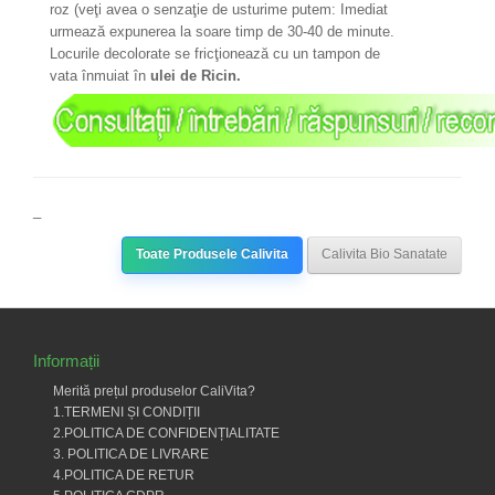
roz (veţi avea o senzaţie de usturime putem: Imediat
urmează expunerea la soare timp de 30-40 de minute.
Locurile decolorate se fricţionează cu un tampon de
vata înmuiat în
ulei de Ricin.
_
Toate Produsele Calivita
Calivita Bio Sanatate
Informații
Merită prețul produselor CaliVita?
1.TERMENI ȘI CONDIȚII
2.POLITICA DE CONFIDENȚIALITATE
3. POLITICA DE LIVRARE
4.POLITICA DE RETUR