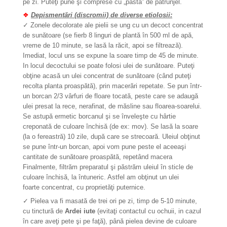
pe zi. Puteţi pune şi comprese cu „pastă” de pătrunjel.
❖
Depismentări (discromii) de diverse etiolosii:
✓
Zonele decolorate ale pielii se ung cu un decoct concentrat
de sunătoare (se fierb 8 linguri de plantă în 500 ml de apă,
vreme de 10 minute, se lasă la răcit, apoi se filtrează).
Imediat, locul uns se expune la soare timp de 45 de minute.
In locul decoctului se poate folosi ulei de sunătoare. Puteţi
obţine acasă un ulei concentrat de sunătoare (când puteţi
recolta planta proaspătă), prin macerări repetate. Se pun într-
un borcan 2/3 vârfuri de floare tocată, peste care se adaugă
ulei presat la rece, nerafinat, de măsline sau floarea-soarelui.
Se astupă ermetic borcanul şi se înveleşte cu hârtie
creponată de culoare închisă (de ex: mov). Se lasă la soare
(la o fereastră) 10 zile, după care se strecoară. Uleiul obţinut
se pune într-un borcan, apoi vom pune peste el aceeaşi
cantitate de sunătoare proaspătă, repetând macera
Finalmente, filtrăm preparatul şi păstrăm uleiul în sticle de
culoare închisă, la întuneric. Astfel am obţinut un ulei
foarte concentrat, cu proprietăţi puternice.
✓
Pielea va fi masată de trei ori pe zi, timp de 5-10 minute,
cu tinctură de
Ardei iute
(evitaţi contactul cu ochuii, in cazul
în care aveţi pete şi pe faţă), până pielea devine de culoare