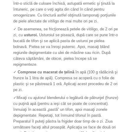
într-o sticlă de culoare închisă, astupată ermetic şi ţinută la
întuneric, pe care o veţi agita din când în când pentru
omogenizare. Cu tinctură astfel obţinută tamponaţi porţiunile
de piele afectate de vitiligo de mai multe ori pe zi.
✓
De asemenea, se fricţionează petele de vitiligo, de 2 ori pe
zi, cu
usturoi.
Usturoiul se pisează, după care se pune într-o
bucată de tifon şi se aplică pasta de usturoi pe pielea
bolnavă. Pielea se va înroşi puternic. Apoi, masaţi blând
regiunile depigmentate cu ulei de măsline sau ricin. După
câteva săptămâni, de obicei, pielea începe să se
repigmenteze.
✓
Comprese cu macerat de ţelină
în apă (100 g rădăcină şi
frunze la 1 litra de apă). Compresa se acoperă cu o folie de
plastic şi se păstrează 1 oră. Aplicaţi acest procedeu de 2 ori
pe zi.
✓
Mixaţi cu ajutorul blenderului o legătură de pătrunjel (frunze)
cu puţină apă (pentru a ieşi cât se poate de concentrat).
înmuiaţi în această „pastă” un tifon, apoi masaţi zonele
depigmentate. Repetaţi, tot înmuind tifonul în pastă.
Preparatul îl puteţi păstra la frigider doar timp de o zi. Ziua
următoare faceţi altul proaspăt. Aplicaţia se face de două ori