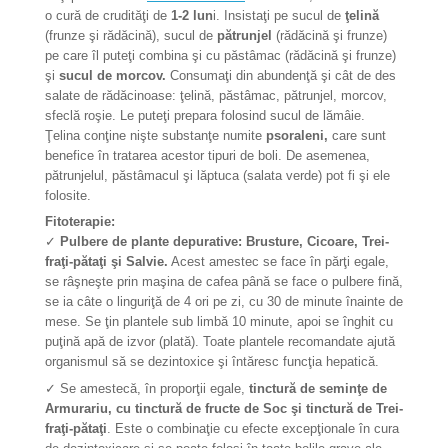
o cură de crudităţi de
1-2 lun
i. Insistaţi pe sucul de
ţelină
(frunze şi rădăcină), sucul de
pătrunjel
(rădăcină şi frunze)
pe care îl puteţi combina şi cu păstâmac (rădăcină şi frunze)
şi
sucul de morcov.
Consumaţi din abundenţă şi cât de des
salate de rădăcinoase: ţelină, păstâmac, pătrunjel, morcov,
sfeclă roşie. Le puteţi prepara folosind sucul de lămâie.
Ţelina conţine nişte substanţe numite
psoraleni,
care sunt
benefice în tratarea acestor tipuri de boli. De asemenea,
pătrunjelul, păstâmacul şi lăptuca (salata verde) pot fi şi ele
folosite.
Fitoterapie:
✓
Pulbere de plante depurative: Brusture, Cicoare, Trei-
fraţi-pătaţi şi Salvie.
Acest amestec se face în părţi egale,
se râşneşte prin maşina de cafea până se face o pulbere fină,
se ia câte o linguriţă de 4 ori pe zi, cu 30 de minute înainte de
mese. Se ţin plantele sub limbă 10 minute, apoi se înghit cu
puţină apă de izvor (plată). Toate plantele recomandate ajută
organismul să se dezintoxice şi întăresc funcţia hepatică.
✓ Se amestecă, în proporţii egale,
tinctură de seminţe de
Armurariu, cu tinctură de fructe de Soc şi tinctură de Trei-
fraţi-pătaţi
. Este o combinaţie cu efecte excepţionale în cura