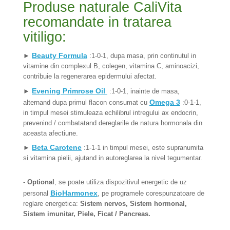
Produse naturale CaliVita
recomandate in tratarea
vitiligo:
Beauty Formula
►
:1-0-1, dupa masa, prin continutul in
vitamine din complexul B, colegen, vitamina C, aminoacizi,
contribuie la regenerarea epidermului afectat.
Evening Primrose Oil
►
:1-0-1, inainte de masa,
Omega 3
alternand dupa primul flacon consumat cu
:0-1-1,
in timpul mesei stimuleaza echilibrul intregului ax endocrin,
prevenind / combatatand dereglarile de natura hormonala din
aceasta afectiune.
Beta Carotene
►
:1-1-1 in timpul mesei, este supranumita
si vitamina pielii, ajutand in autoreglarea la nivel tegumentar.
-
Optional
, se poate utiliza dispozitivul energetic de uz
BioHarmonex
personal
, pe programele corespunzatoare de
reglare energetica:
Sistem nervos, Sistem hormonal,
Sistem imunitar, Piele, Ficat / Pancreas.