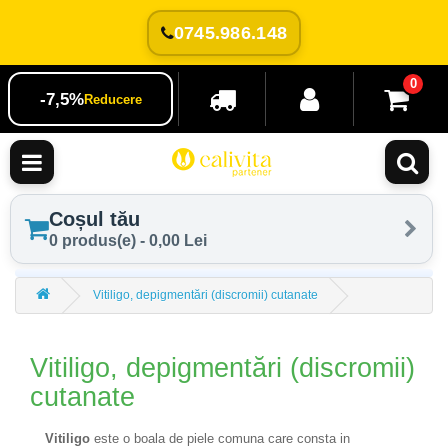
0745.986.148
0
-7,5%
Reducere
Coșul tău
0 produs(e) - 0,00 Lei
Vitiligo, depigmentări (discromii) cutanate
Vitiligo, depigmentări (discromii)
cutanate
Vitiligo
este o boala de piele comuna care consta in