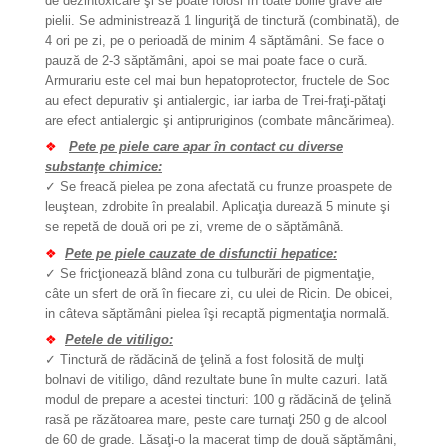
de dezintoxicare şi se poate folosi în toate bolile grave ale
pielii. Se administrează 1 linguriţă de tinctură (combinată), de
4 ori pe zi, pe o perioadă de minim 4 săptămâni. Se face o
pauză de 2-3 săptămâni, apoi se mai poate face o cură.
Armurariu este cel mai bun hepatoprotector, fructele de Soc
au efect depurativ şi antialergic, iar iarba de Trei-fraţi-pătaţi
are efect antialergic şi antipruriginos (combate mâncărimea).
❖
Pete pe piele care apar în contact cu diverse
substanţe chimice:
✓
Se freacă pielea pe zona afectată cu frunze proaspete de
leuştean, zdrobite în prealabil. Aplicaţia durează 5 minute şi
se repetă de două ori pe zi, vreme de o săptămână.
❖
Pete pe piele cauzate de disfunctii hepatice:
✓
Se fricţionează blând zona cu tulburări de pigmentaţie,
câte un sfert de oră în fiecare zi, cu ulei de Ricin. De obicei,
in câteva săptămâni pielea îşi recaptă pigmentaţia normală.
❖
Petele de vitiligo:
✓
Tinctură de rădăcină de ţelină a fost folosită de mulţi
bolnavi de vitiligo, dând rezultate bune în multe cazuri. Iată
modul de prepare a acestei tincturi: 100 g rădăcină de ţelină
rasă pe răzătoarea mare, peste care turnaţi 250 g de alcool
de 60 de grade. Lăsaţi-o la macerat timp de două săptămâni,