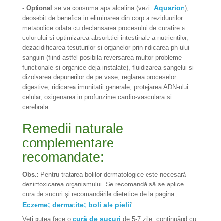
Aquarion
-
Optional
se va consuma apa alcalina (vezi
),
deosebit de benefica in eliminarea din corp a reziduurilor
metabolice odata cu declansarea procesului de curatire a
colonului si optimizarea absorbtiei intestinale a nutrientilor,
dezacidificarea tesuturilor si organelor prin ridicarea ph-ului
sanguin (fiind astfel posibila reversarea multor probleme
functionale si organice deja instalate), fluidizarea sangelui si
dizolvarea depunerilor de pe vase, reglarea proceselor
digestive, ridicarea imunitatii generale, protejarea ADN-ului
celular, oxigenarea in profunzime cardio-vasculara si
cerebrala.
Remedii naturale
complementare
recomandate:
Obs.:
Pentru tratarea bolilor dermatologice este necesară
dezintoxicarea organismului. Se recomandă să se aplice
cura de sucuri şi recomandările dietetice de la pagina „
Eczeme; dermatite; boli ale pielii
'.
cură de sucuri
Veţi putea face o
de 5-7 zile, continuând cu