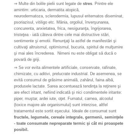
⇒ Multe din bolile pielii sunt legate de
stres
. Printre ele
amintim: urticaria, dermatita atopică,
neurodermatoza, sclerodermia, lupusul eritematos diseminat,
psoriazisul, vitiligo etc. Mânia, orgoliul, înverşunarea,
concurenta, anxietatea, frica, nesiguranţa, îngrijorarea,
tristeţea - iată câteva dintre cele mai distructive stări,
sentimente şi emotii. Renunţaţi la astfel de manifestări şi
cultivaţi altruismul, optimismul, bucuria, spiritul de mulţumire
şi mai ales încrederea. Nimeni nu este obligat să ducă o
povară de griji.
⇒ Se vor evita alimentele artificiale, conservate, rafinate,
chimizate, cu aditivi, prelucrate industrial. De asemenea, se
evită consumul de grăsime animală, zahărul, faina albă,
produsele lactate. Sarea accentuează tendinţa la reţinere şi
are efect iritant, nefiind indicată şi nici condimentele iritante:
piper, muştar, ardei iute, oţet. Fumatul, carnea, alcoolul
(toxice majore ale organismului) sunt interzise, altfel
tratamentul este sortit eşecului. Ideale de consumat sunt
fructele, legumele, cereale integrale, germenii, seminţele
- toate consumate nepreparate termic şi cât mi proaspete
posibil.