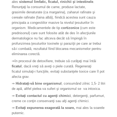
ales
sistemul limfatic, ficatul, rinichii şi intestinele
.
Renunţaţi la consumul de carne, produse lactate,
grasimile denaturate (ca margarina), zaharuri rafinate şi
cereale rafinate (faina albă), fiindcă acestea sunt cauza
principala a congestiilor masive la nivelul ţesuturilor în
organism. Medicamentele de tip
cortizonice
(cum este
prednisonul) care sunt folosite atât de des în afecţiunile
dermatologice nu fac altceva decât să împingă în
profunzimea ţesuturilor toxinele şi paraziţii pe care ar trebui
să-i combată, rezultatul fiind blocarea mecanismelor pentru
eliminarea corectă.
⇒în procesul de detoxifiere, trebuie să curăţaţi mai întâi
ficatul
, dacă vreţi să aveţi o piele curată. Regeneraţi
ficatul simulaţi-i funcţiile, evitaţi substanţele toxice care îl pot
afecta grav.
⇒
Hidrataţi-vă bine organismul
, consumând zilnic 1,5- 2 litri
de apă, altfel pielea va suferi şi organismul se va intoxica.
⇒
Evitaţi contactul cu agenţi chimici
, detergenţi, parfumuri,
creme ce conţin conservanţi sau alţi agenţi chimici.
⇒
Evitaţi expunerea exagerată Ia soare,
mai ales la soarele
puternic.