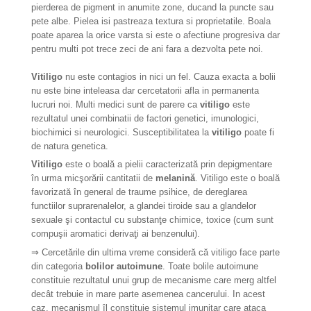
pierderea de pigment in anumite zone, ducand la puncte sau
pete albe. Pielea isi pastreaza textura si proprietatile. Boala
poate aparea la orice varsta si este o afectiune progresiva dar
pentru multi pot trece zeci de ani fara a dezvolta pete noi.
Vitiligo
nu este contagios in nici un fel. Cauza exacta a bolii
nu este bine inteleasa dar cercetatorii afla in permanenta
lucruri noi. Multi medici sunt de parere ca
vitiligo
este
rezultatul unei combinatii de factori genetici, imunologici,
biochimici si neurologici. Susceptibilitatea la
vitiligo
poate fi
de natura genetica.
Vitiligo
este o boală a pielii caracterizată prin depigmentare
în urma micşorării cantitatii de
melanină
. Vitiligo este o boală
favorizată în general de traume psihice, de dereglarea
functiilor suprarenalelor, a glandei tiroide sau a glandelor
sexuale şi contactul cu substanţe chimice, toxice (cum sunt
compuşii aromatici derivaţi ai benzenului).
⇒ Cercetările din ultima vreme consideră că vitiligo face parte
din categoria
bolilor autoimune
. Toate bolile autoimune
constituie rezultatul unui grup de mecanisme care merg altfel
decât trebuie in mare parte asemenea cancerului. In acest
caz, mecanismul îl constituie sistemul imunitar care ataca