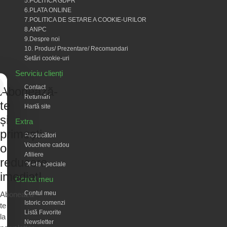
5.POLITICA GDPR
6.PLATA ONLINE
7.POLITICA DE SETARE A COOKIE-URILOR
8.ANPC
9.Despre noi
10. Produs/ Prezentare/ Recomandari
Setări cookie-uri
Serviciu clienți
Contact
Abonează-
Returnări
te
Hartă site
și
Extra
primești
Producători
Vouchere cadou
o
Afiliere
reducere
Oferte speciale
imediat!
Contul meu
Contul meu
Abonează-
Istoric comenzi
te
Listă Favorite
la
Newsletter