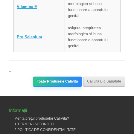
morfologica si buna
Vitamina E
functionare a aparatului
genital
asigura integritatea
morfologica si buna
Pro Selenium
functionare a aparatului
genital
_
Toate Produsele Calivita
Calivita Bio Sanatate
Informații
Merită prețul produselor CaliVita?
1.TERMENI ȘI CONDIȚII
2.POLITICA DE CONFIDENȚIALITATE