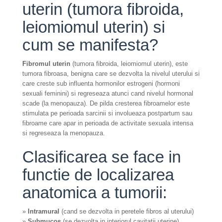
uterin (tumora fibroida,
leiomiomul uterin) si
cum se manifesta?
Fibromul uterin
(tumora fibroida, leiomiomul uterin), este
tumora fibroasa, benigna care se dezvolta la nivelul uterului si
care creste sub influenta hormonilor estrogeni (hormoni
sexuali feminini) si regreseaza atunci cand nivelul hormonal
scade (la menopauza). De pilda cresterea fibroamelor este
stimulata pe perioada sarcinii si involueaza postpartum sau
fibroame care apar in perioada de activitate sexuala intensa
si regreseaza la menopauza.
Clasificarea se face in
functie de localizarea
anatomica a tumorii:
»
Intramural
(cand se dezvolta in peretele fibros al uterului)
»
Submucos
(se dezvolta in interiorul cavitatii uterine)