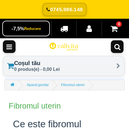
0745.986.148
0
-7,5%
Reducere
Coșul tău
0 produs(e) - 0,00 Lei
Aparat genital
Fibromul uterin
Fibromul uterin
Ce este fibromul