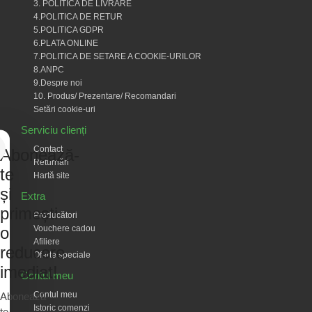
3. POLITICA DE LIVRARE
4.POLITICA DE RETUR
5.POLITICA GDPR
6.PLATA ONLINE
7.POLITICA DE SETARE A COOKIE-URILOR
8.ANPC
9.Despre noi
10. Produs/ Prezentare/ Recomandari
Setări cookie-uri
Serviciu clienți
Contact
Abonează-
Returnări
te
Hartă site
și
Extra
primești
Producători
Vouchere cadou
o
Afiliere
reducere
Oferte speciale
imediat!
Contul meu
Contul meu
Abonează-
Istoric comenzi
te