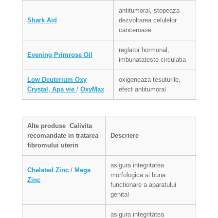
antitumoral, stopeaza
Shark Aid
dezvoltarea celulelor
canceroase
reglator hormonal,
Evening Primrose Oil
imbunatateste circulatia
Low Deuterium Oxy
oxigeneaza tesuturile,
Crystal, Apa vie
/
OxyMax
efect antitumoral
Alte produse
Calivita
recomandate in tratarea
Descriere
fibromului uterin
asigura integritatea
Chelated Zinc
/
Mega
morfologica si buna
Zinc
functionare a aparatului
genital
asigura integritatea