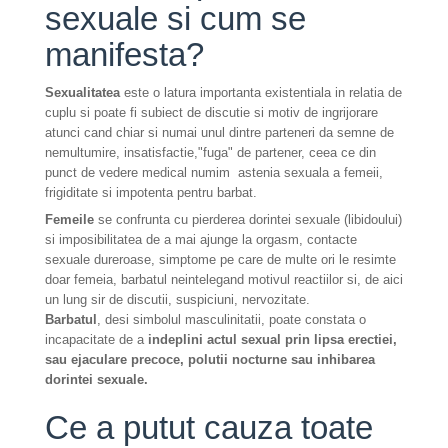
sexuale si cum se
manifesta?
Sexualitatea
este o latura importanta existentiala in relatia de
cuplu si poate fi subiect de discutie si motiv de ingrijorare
atunci cand chiar si numai unul dintre parteneri da semne de
nemultumire, insatisfactie,"fuga" de partener, ceea ce din
punct de vedere medical numim astenia sexuala a femeii,
frigiditate si impotenta pentru barbat.
Femeile
se confrunta cu pierderea dorintei sexuale (libidoului)
si imposibilitatea de a mai ajunge la orgasm, contacte
sexuale dureroase, simptome pe care de multe ori le resimte
doar femeia, barbatul neintelegand motivul reactiilor si, de aici
un lung sir de discutii, suspiciuni, nervozitate.
Barbatul
, desi simbolul masculinitatii, poate constata o
incapacitate de a
indeplini actul sexual prin lipsa erectiei,
sau ejaculare precoce, polutii nocturne sau inhibarea
dorintei sexuale.
Ce a putut cauza toate