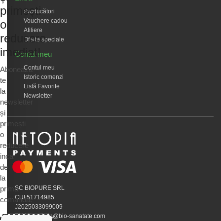
primești
Producători
Vouchere cadou
o
Afiliere
reducere
Oferte speciale
imediat!
Contul meu
Contul meu
Abonează-
Istoric comenzi
te
Listă Favorite
la
Newsletter
newsletter
și
primești
o
reducere
inca
de
la
prima
SC BIOPURE SRL
CUI:51714985
comandă.
J2025033099009
EMAIL:calivita@bio-sanatate.com