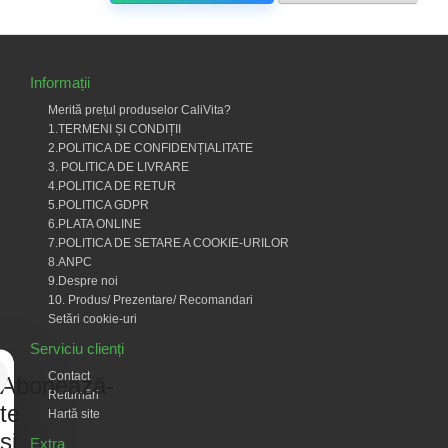
Informații
Merită prețul produselor CaliVita?
1.TERMENI ȘI CONDIȚII
2.POLITICA DE CONFIDENȚIALITATE
3. POLITICA DE LIVRARE
4.POLITICA DE RETUR
5.POLITICA GDPR
6.PLATA ONLINE
7.POLITICA DE SETARE A COOKIE-URILOR
8.ANPC
9.Despre noi
10. Produs/ Prezentare/ Recomandari
Setări cookie-uri
Serviciu clienți
Contact
Abonează-
Returnări
te
Hartă site
și
Extra