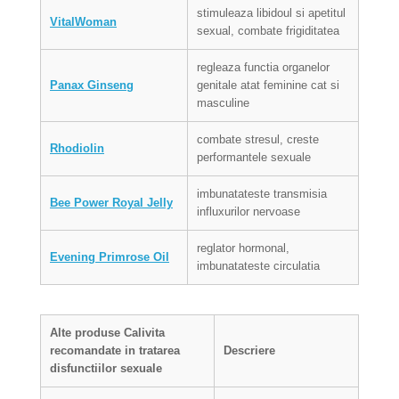
stimuleaza libidoul si apetitul
VitalWoman
sexual, combate frigiditatea
regleaza functia organelor
Panax Ginseng
genitale atat feminine cat si
masculine
combate stresul, creste
Rhodiolin
performantele sexuale
imbunatateste transmisia
Bee Power Royal Jelly
influxurilor nervoase
reglator hormonal,
Evening Primrose Oil
imbunatateste circulatia
Alte produse
Calivita
recomandate in tratarea
Descriere
d
isfunctiilor sexuale