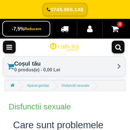
0745.986.148
0
-7,5%
Reducere
Coșul tău
0 produs(e) - 0,00 Lei
Aparat genital
Disfunctii sexuale
Disfunctii sexuale
Care sunt problemele