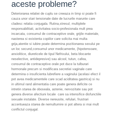
aceste probleme?
Deteriorarea relatiei de cuplu se creeaza in timp si poate fi
cauza unor stari tensionale date de lucrurile marunte care
cladesc relatia conjugala. Rutina,stresul, multiplele
responsabilitati, activitatea socio-profesionala mult prea
incarcata, consumul de contraceptive orale, grijile materiale,
nasterea si existenta copiilor care solicita mai multa
grija,atentie si iubire poate determina pozitionarea sexului pe
un loc secund,consumul unor medicamente, (hipotensoare,
anxiolitice, diureticele de tipul Nefrixului, beta blocante
neselective, antidepresive) sau alcool, tutun, cafea,
consumul de contraceptive orale pot duce la tulburari
hormonale precum si modificara secretiei vaginale care
determina o insuficienta lubrefiere a vaginului (acelasi efect il
pot avea medicamentele care scad aciditatea gastrica) si nu
in ultimul rand alimentatia care poate genera deficite ce
intretin starea de oboseala, astenie, nervozitate sau pot
genera diverse afectiuni locale care sa intensifice disfunctiile
sexuale instalate. Diverse nereusite, refulari, frustrari
accentueaza starea de nemultumire si pot altera si mai mult
conflictul conjugal.