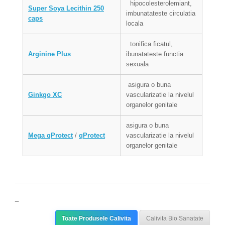
hipocolesterolemiant,
Super Soya Lecithin 250
imbunatateste circulatia
caps
locala
tonifica ficatul,
Arginine Plus
ibunatateste functia
sexuala
asigura o buna
Ginkgo XC
vascularizatie la nivelul
organelor genitale
asigura o buna
Mega qProtect
/
qProtect
vascularizatie la nivelul
organelor genitale
_
Toate Produsele Calivita
Calivita Bio Sanatate