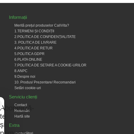
Informații
Merită prețul produselor CaliVita?
1.TERMENI ȘI CONDIȚII
2.POLITICA DE CONFIDENȚIALITATE
3. POLITICA DE LIVRARE
4.POLITICA DE RETUR
5.POLITICA GDPR
6.PLATA ONLINE
7.POLITICA DE SETARE A COOKIE-URILOR
8.ANPC
9.Despre noi
10. Produs/ Prezentare/ Recomandari
Setări cookie-uri
Serviciu clienți
Contact
Abonează-
Returnări
te
Hartă site
și
Extra
primești
Producători