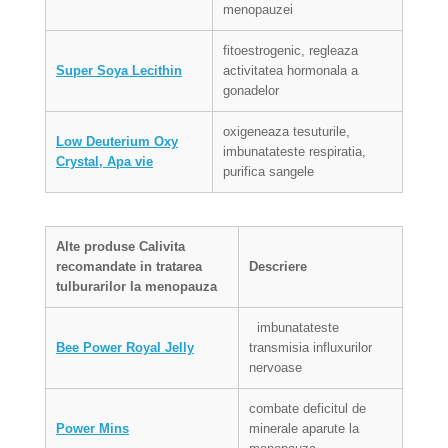
menopauzei
fitoestrogenic, regleaza
Super Soya Lecithin
activitatea hormonala a
gonadelor
oxigeneaza tesuturile,
Low Deuterium Oxy
imbunatateste respiratia,
Crystal, Apa vie
purifica sangele
Alte produse
Calivita
recomandate in tratarea
Descriere
tulburarilor la menopauza
imbunatateste
Bee Power Royal Jelly
transmisia influxurilor
nervoase
combate deficitul de
Power Mins
minerale aparute la