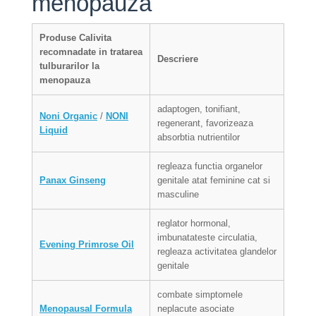
menopauza
Produse Calivita
recomnadate in tratarea
Descriere
tulburarilor la
menopauza
adaptogen, tonifiant,
Noni Organic
/
NONI
regenerant, favorizeaza
Liquid
absorbtia nutrientilor
regleaza functia organelor
Panax Ginseng
genitale atat feminine cat si
masculine
reglator hormonal,
imbunatateste circulatia,
Evening Primrose Oil
regleaza activitatea glandelor
genitale
combate simptomele
Menopausal Formula
neplacute asociate