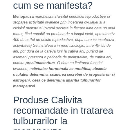
cum se manifesta?
Menopauza
marcheaza sfarsitul perioadei reproductive si
stoparea activitatii ovariene prin incetarea ovulatiei si a
ciclului menstrual (ovarul secreta in fiecare luna cate un ovul
matur, fiind capabil sa produca de-a lungul vietii, aproximativ
400 de astfel de celule reproductive, dupa care isi inceteaza
activitatea) Se instaleaza in mod fiziologic, intre 40- 55 de
ani, pot dura de la cateva luni la cativa ani, putand de
asemeni prezenta o perioada de preinstalare, de cativa ani,
numita
preclimacterium
. O data cu limitarea functiei
ovariene, a
ctivitatea hormonala se modifica; absenta
ovulatiei determina, scaderea secretiei de progesteron si
estrogeni, ceea ce determina aparitia tulburarilor
menopauzei.
Produse Calivita
recomandate in tratarea
tulburarilor la