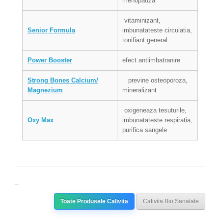
menopauza
vitaminizant,
Senior Formula
imbunatateste circulatia,
tonifiant general
Power Booster
efect antiimbatranire
Strong Bones Calcium/
previne osteoporoza,
Magnezium
mineralizant
oxigeneaza tesuturile,
Oxy Max
imbunatateste respiratia,
purifica sangele
_
Toate Produsele Calivita
Calivita Bio Sanatate