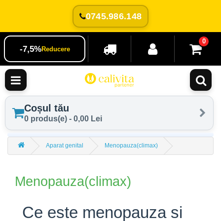
0745.986.148
0
-7,5%
Reducere
Coșul tău
0 produs(e) - 0,00 Lei
Aparat genital
Menopauza(climax)
Menopauza(climax)
Ce este menopauza si