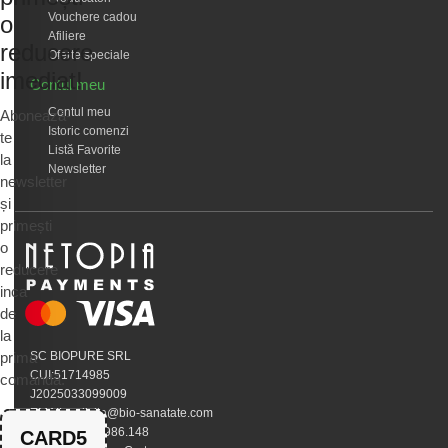
Vouchere cadou
o
Afiliere
reducere
Oferte speciale
imediat!
Contul meu
Contul meu
Abonează-
Istoric comenzi
te
Listă Favorite
la
Newsletter
newsletter
și
primești
o
reducere
inca
de
la
prima
SC BIOPURE SRL
CUI:51714985
comandă.
J2025033099009
EMAIL:calivita@bio-sanatate.com
Telefon:0745.986.148
CARD5