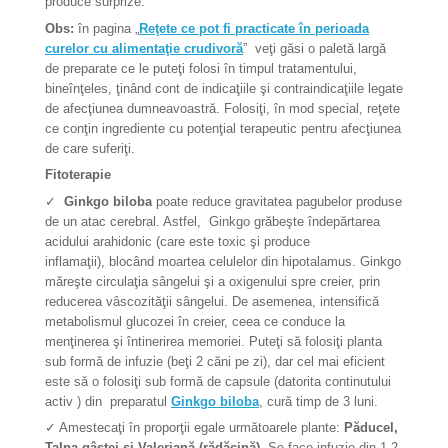
produce surprize.
Obs:
în pagina „
Reţete ce pot fi practicate în perioada
curelor cu alimentaţie crudivoră
” veţi găsi o paletă largă
de preparate ce le puteţi folosi în timpul tratamentului,
bineînţeles, ţinând cont de indicaţiile şi contraindicaţiile legate
de afecţiunea dumneavoastră.
Folosiţi, în mod special, reţete
ce conţin ingrediente cu potenţial terapeutic pentru afecţiunea
de care suferiţi.
Fitoterapie
✓
Ginkgo biloba
poate reduce gravitatea pagubelor produse
de un atac cerebral. Astfel, Ginkgo grăbeşte îndepărtarea
acidului arahidonic (care este toxic şi produce
inflamaţii), blocând moartea celulelor din hipotalamus. Ginkgo
măreşte circulaţia sângelui şi a oxigenului spre creier, prin
reducerea vâscozităţii sângelui. De asemenea, intensifică
metabolismul glucozei în creier, ceea ce conduce la
menţinerea şi întinerirea memoriei. Puteţi să folosiţi planta
sub formă de infuzie (beţi 2 căni pe zi), dar cel mai eficient
este să o folosiţi sub formă de capsule (datorita continutului
activ ) din preparatul
Ginkgo biloba
, cură timp de 3 luni.
✓
Amestecaţi în proporţii egale următoarele plante:
Păducel,
Talpa gâştei şi Valeriană (rădăcină).
Se face infuzie din 1-2