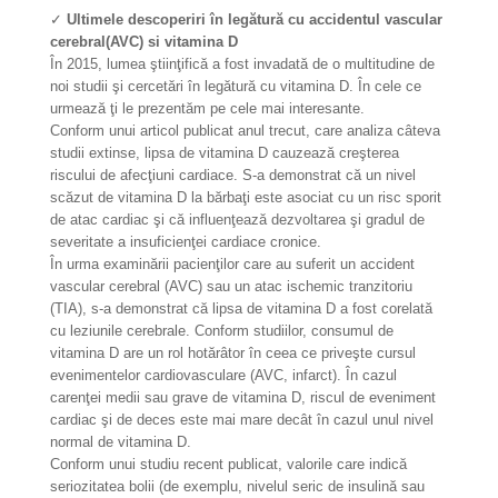
✓
Ultimele descoperiri în legătură cu
accidentul vascular
cerebral(AVC)
​si vitamina D
În 2015, lumea ştiinţifică a fost invadată de o multitudine de
noi studii şi cercetări în legătură cu vitamina D. În cele ce
urmează ţi le prezentăm pe cele mai interesante.
Conform unui articol publicat anul trecut, care analiza câteva
studii extinse, lipsa de vitamina D cauzează creşterea
riscului de afecţiuni cardiace. S-a demonstrat că un nivel
scăzut de vitamina D la bărbaţi este asociat cu un risc sporit
de atac cardiac şi că influenţează dezvoltarea şi gradul de
severitate a insuficienţei cardiace cronice.
În urma examinării pacienţilor care au suferit un accident
vascular cerebral (AVC) sau un atac ischemic tranzitoriu
(TIA), s-a demonstrat că lipsa de vitamina D a fost corelată
cu leziunile cerebrale. Conform studiilor, consumul de
vitamina D are un rol hotărâtor în ceea ce priveşte cursul
evenimentelor cardiovasculare (AVC, infarct). În cazul
carenţei medii sau grave de vitamina D, riscul de eveniment
cardiac şi de deces este mai mare decât în cazul unul nivel
normal de vitamina D.
Conform unui studiu recent publicat, valorile care indică
seriozitatea bolii (de exemplu, nivelul seric de insulină sau