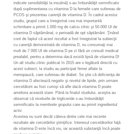
indicele sensibilităţii la insulină) s-au îmbunătăţit semnificativ
după suplimentarea cu vitamina D la femeile care sufereau de
PCOS şi prezentau carenţă de vitamina D. În cadrul acestui
studiu, grupul care a înregistrat cea mai importantă
schimbare a primit 1.000 mg de calciu zilnic şi 50.000 UI de
vitamina D săptămânal, o perioadă de opt săptămâni. Ţinând
cont de faptul că acest rezultat a fost înregistrat la subiecţii
cu carenţă demonstrată de vitamina D, nu consumaţi mai
mult de 7.000 UI de vitamina D pe zi fără un consult medical
prealabil, pentru a determina dacă există lipsă de vitamina D!
Un alt studiu clinic publicat în 2015 are o legătură directă cu
acest subiect; la studiu au participat femei aflate la
menopauză, care sufereau de diabet. Se ştie că deficienţa de
vitamina D afectează negativ şi nivelul de lipide, prin urmare
cercetătorii au fost curioşi să afle dacă vitamina D poate
ameliora această stare. Până la finalul studiului, aceştia au
observat că nivelurile de trigliceride s-au îmbunătăţit
semnificativ la membrele grupului care au primit ingredientul
activ.
Acestea nu sunt decât câteva dintre cele mai recente
rezultate ale cercetărilor ştiinţifice. Interesul cercetătorilor faţă
de vitamina D este încă viu, iar această substanţă încă poate