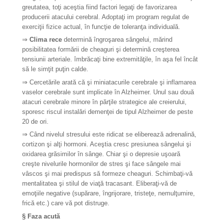
greutatea, toţi aceştia fiind factori legaţi de favorizarea
producerii atacului cerebral. Adoptaţi im program regulat de
exerciţii fizice actual, în funcţie de toleranţa individuală.
⇒
Clima rece
determină îngroşarea sângelui, mărind
posibilitatea formării de cheaguri şi determină creşterea
tensiunii arteriale. îmbrăcaţi bine extremităţile, în aşa fel încât
să le simţit puţin calde.
⇒
Cercetările arată că şi miniatacurile cerebrale şi inflamarea
vaselor cerebrale sunt implicate în Alzheimer. Unul sau două
atacuri cerebrale minore în părţile strategice ale creierului,
sporesc riscul instalări demenţei de tipul Alzheimer de peste
20 de ori.
⇒
Când nivelul stresului este ridicat se eliberează adrenalină,
cortizon şi alţi hormoni. Aceştia cresc presiunea sângelui şi
oxidarea grăsimilor în sânge. Chiar şi o depresie uşoară
creşte nivelurile hormonilor de stres şi face sângele mai
vâscos şi mai predispus să formeze cheaguri. Schimbaţi-vă
mentalitatea şi stilul de viaţă tracasant. Eliberaţi-vă de
emoţiile negative (supărare, îngrijorare, tristeţe, nemulţumire,
frică etc.) care vă pot distruge.
§​ Faza acută