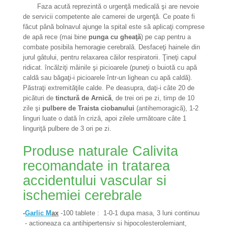
Faza acută reprezintă o urgenţă medicală şi are nevoie
de servicii competente ale camerei de urgenţă. Ce poate fi
făcut până bolnavul ajunge la spital este să aplicaţi comprese
de apă rece (mai bine
punga cu gheaţă
) pe cap pentru a
combate posibila hemoragie cerebrală. Desfaceţi hainele din
jurul gâtului, pentru relaxarea căilor respiratorii. Ţineţi capul
ridicat. încălziţi mâinile şi picioarele (puneţi o buiotă cu apă
caldă sau băgaţi-i picioarele într-un lighean cu apă caldă).
Păstraţi extremităţile calde. Pe deasupra, daţi-i câte 20 de
picături de
tinctură de Arnică
, de trei ori pe zi, timp de 10
zile şi
pulbere de Traista ciobanului
(antihemoragică), 1-2
linguri luate o dată în criză, apoi zilele următoare câte 1
linguriţă pulbere de 3 ori pe zi.
Produse naturale Calivita
recomandate in tratarea
accidentului vascular si
ischemiei cerebrale
-
Garlic M
ax
-100 tablete :
1-0-1 dupa masa, 3 luni continuu
- actioneaza ca antihipertensiv si hipocolesterolemiant,