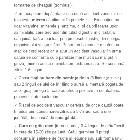
formarea de cheaguri (trombuşi).
✓ în recuperare după infarct sau după accident vascular se
foloseşte
mierea
ca aliment în primele zile. Ea conţine nu
doar vitamine, minerale şi enzime, ci şi calorii foarte uşor
asimilabile, care trec uşor din tubul digestiv în circulaţia
sanguină, fară a mai lua, prin procesul digestiv, din energia
organismului şi aşa slăbit. Pentru un bolnav ce a suferit un
atac de cord recent ori a avut un accident vascular în urma
căruia se confruntă cu o paralizie mai mult sau mai puţin
gravă, mierea aduce o binefacere extraordinară. Se consumă
zilnic 1-6 linguri.
✓ Consumaţi
pulbere din seminţe de In
(3 linguriţe zilnic)
sau 2 linguri de ulei de In, fiind o sursă alimentară bogată de
acizi graşi omega-3, care au efecte pozitive în combaterea
procesului aterosclerotic.
✓ Riscul de accident vascular cerebral de orice cauză poate
fi redus prin consumarea zilnică a 5-7
nuci
sau a unei
jumătăţi de ceaşcă de
soia gătită.
✓
Cura cu grâu încolţit:
consumaţi 3-4 linguri de grâu încolţi
în cure de 15-20 zile pe lună. Grâul germinat îl puteţi
consuma în salatele de fructe şi legume sau sub forma unui