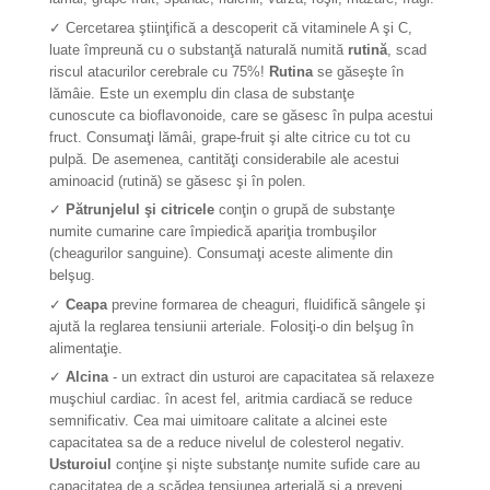
✓ Cercetarea ştiinţifică a descoperit că vitaminele A şi C,
luate împreună cu o substanţă naturală numită
rutină
, scad
riscul atacurilor cerebrale cu 75%!
Rutina
se găseşte în
lămâie. Este un exemplu din clasa de substanţe
cunoscute ca bioflavonoide, care se găsesc în pulpa acestui
fruct. Consumaţi lămâi, grape-fruit şi alte citrice cu tot cu
pulpă. De asemenea, cantităţi considerabile ale acestui
aminoacid (rutină) se găsesc şi în polen.
✓
Pătrunjelul şi citricele
conţin o grupă de substanţe
numite cumarine care împiedică apariţia trombuşilor
(cheagurilor sanguine). Consumaţi aceste alimente din
belşug.
✓
Ceapa
previne formarea de cheaguri, fluidifică sângele şi
ajută la reglarea tensiunii arteriale. Folosiţi-o din belşug în
alimentaţie.
✓
Alcina
- un extract din usturoi are capacitatea să relaxeze
muşchiul cardiac. în acest fel, aritmia cardiacă se reduce
semnificativ. Cea mai uimitoare calitate a alcinei este
capacitatea sa de a reduce nivelul de colesterol negativ.
Usturoiul
conţine şi nişte substanţe numite sufide care au
capacitatea de a scădea tensiunea arterială şi a preveni