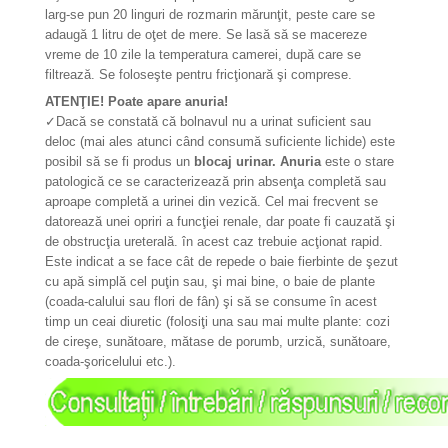
larg-se pun 20 linguri de rozmarin mărunţit, peste care se
adaugă 1 litru de oţet de mere. Se lasă să se macereze
vreme de 10 zile la temperatura camerei, după care se
filtrează. Se foloseşte pentru fricţionară şi comprese.
ATENŢIE! Poate apare anuria!
✓
Dacă se constată că bolnavul nu a urinat suficient sau
deloc (mai ales atunci când consumă suficiente lichide) este
posibil să se fi produs un
blocaj urinar. Anuria
este o stare
patologică ce se caracterizează prin absenţa completă sau
aproape completă a urinei din vezică. Cel mai frecvent se
datorează unei opriri a funcţiei renale, dar poate fi cauzată şi
de obstrucţia ureterală. în acest caz trebuie acţionat rapid.
Este indicat a se face cât de repede o baie fierbinte de şezut
cu apă simplă cel puţin sau, şi mai bine, o baie de plante
(coada-calului sau flori de fân) şi să se consume în acest
timp un ceai diuretic (folosiţi una sau mai multe plante: cozi
de cireşe, sunătoare, mătase de porumb, urzică, sunătoare,
coada-şoricelului etc.).