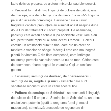
lapte delicios preparat cu ajutorul mixerului sau blenderului.
✓ Preparat format dintr-o linguriţă de pulbere de cătină, una
de măceşe, una de polen şi una de miere. Se iau 4-5 linguriţe
pe zi din această combinaţie. Persoane care au avut
fragilitate capilară pronunţată au eliminat acest neajuns după
două luni de tratament cu acest preparat. De asemenea,
pacienţii care aveau sechele după accidente vasculare s-au
recuperat foarte rapid cu ajutorul acestui remediu. Polenul
conţine un aminoacid numit rutină, care are un efect de
tonifiere a vaselor de sânge. Măceşul este cea mai bogată
plantă în vitamina C din flora europeană, care întăreşte
rezistenţa peretelui vascular pentru a nu se rupe. Cătina este,
de asemenea, foarte bogată în vitamina C şi un tonifiant
general.
✓ Consumaţi
seminţe de dovleac, de floarea-soarelui,
seminţe de in, migdale şi nuci
- alimente care sunt
sănătoase reconstituente în cazul acestei boli.
✓
Pulbere de seminţe de Schinduf
- se consumă 1 linguriţă
de pulbere de 4-5 ori pe zi. Seminţele de Schinduf au un efect
anabolizant puternic (ajută la creşterea forţei şi masei
musculare), stimulează procesele de regenerare din