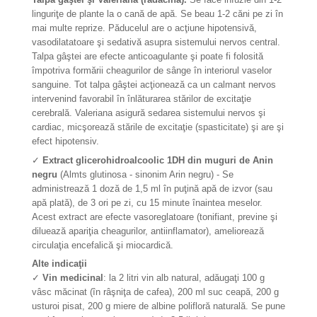
linguriţe de plante la o cană de apă. Se beau 1-2 căni pe zi în
mai multe reprize. Păducelul are o acţiune hipotensivă,
vasodilatatoare şi sedativă asupra sistemului nervos central.
Talpa gâştei are efecte anticoagulante şi poate fi folosită
împotriva formării cheagurilor de sânge în interiorul vaselor
sanguine. Tot talpa gâştei acţionează ca un calmant nervos
intervenind favorabil în înlăturarea stărilor de excitaţie
cerebrală. Valeriana asigură sedarea sistemului nervos şi
cardiac, micşorează stările de excitaţie (spasticitate) şi are şi
efect hipotensiv.
✓
Extract glicerohidroalcoolic 1DH din muguri de Anin
negru
(Almts glutinosa - sinonim Arin negru) - Se
administrează 1 doză de 1,5 ml în puţină apă de izvor (sau
apă plată), de 3 ori pe zi, cu 15 minute înaintea meselor.
Acest extract are efecte vasoreglatoare (tonifiant, previne şi
diluează apariţia cheagurilor, antiinflamator), ameliorează
circulaţia encefalică şi miocardică.
Alte indicaţii
✓
Vin medicinal
: la 2 litri vin alb natural, adăugaţi 100 g
vâsc măcinat (în râşniţa de cafea), 200 ml suc ceapă, 200 g
usturoi pisat, 200 g miere de albine polifloră naturală. Se pune