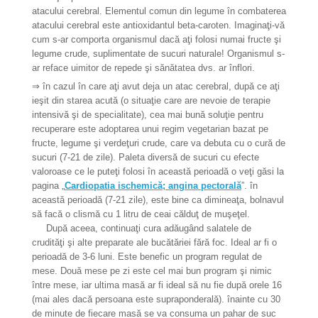
atacului cerebral. Elementul comun din legume în combaterea
atacului cerebral este antioxidantul beta-caroten. Imaginaţi-vă
cum s-ar comporta organismul dacă aţi folosi numai fructe şi
legume crude, suplimentate de sucuri naturale! Organismul s-
ar reface uimitor de repede şi sănătatea dvs. ar înflori.
⇒
în cazul în care aţi avut deja un atac cerebral, după ce aţi
ieşit din starea acută (o situaţie care are nevoie de terapie
intensivă şi de specialitate), cea mai bună soluţie pentru
recuperare este adoptarea unui regim vegetarian bazat pe
fructe, legume şi verdeţuri crude, care va debuta cu o cură de
sucuri (7-21 de zile). Paleta diversă de sucuri cu efecte
valoroase ce le puteţi folosi în această perioadă o veţi găsi la
pagina „
Cardiopatia ischemică; angina pectorală
”. în
această perioadă (7-21 zile), este bine ca dimineaţa, bolnavul
să facă o clismă cu 1 litru de ceai călduţ de muşeţel.
După aceea, continuaţi cura adăugând salatele de
crudităţi şi alte preparate ale bucătăriei fără foc. Ideal ar fi o
perioadă de 3-6 luni. Este benefic un program regulat de
mese. Două mese pe zi este cel mai bun program şi nimic
între mese, iar ultima masă ar fi ideal să nu fie după orele 16
(mai ales dacă persoana este supraponderală). înainte cu 30
de minute de fiecare masă se va consuma un pahar de suc