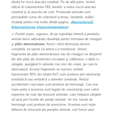
rândul lor riscul atacului cerebral. Pe de altă parte, nivelul
ridicat al colesterolului HDL benefic a redus riscul atacului
cerebral şi al atacului de cord. Produsele animale sunt
principalele surse de colesterol (carnea, lactatele, ouăle).
Studiaţi pentru mai multe detalii pagina: „
Ateroscleroză;
Arterioscleroza; hipercolesterolemie
”.
⇒
Zonele aspre, rugoase, de pe suprafaţa internă a peretelui
arterial devin adevărate răsadniţe pentru formarea de cheaguri
şi
plăci ateromatoase.
Atunci când obstrucţia devine
completă, se spune că artera s-a trombozat. Uneori,
fragmente de plăci ateromatoase sau de cheaguri se desprind
din alte părţi ale sistemului circulator şi călătoresc o dată cu
sângele, ajungând în arterele mai mici din creier, pe care le
obstruează. Aceste fragmente se numesc emboli.
Aproximativ 85% din totalul AVC sunt produse prin obstrucţia
trombotică sau embolică a arterelor cerebrale. Restul
accidentelor vasculare sunt produse de hemoragii. Cea mai
mare parte a acestora sunt legate de coexistenţa unor valori
nepermis de mari ale tensiunii arteriale, care forţează sângele
să iasă prin fisurile din pereţii arteriali. Un mic număr de
hemoragii sunt produse de anevrisme. Acestea sunt nişte
defecte de structură ale pereţilor arteriali, sub forma unor