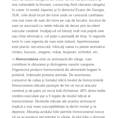
mai vulnerabile la fisurare, consecinţa fiind vărsarea sângelui
în creier. In nordul Japoniei şi în districtul Evans din Georgia,
SUA, cele două locuri din lume unde se consumă cantitatea
cea mai mare de sare din lume pe cap de locuitor, excesul de
sare se asociază cu ratele ridicate de deces prin accident
vascular cerebral. Invăţaţi-vă să folosiţi mult mai puţină sare
sau chiar eliminaţi-o, cel puţin o perioadă de timp. în regiunile
lumii în care ingestia de sare este redusă, hipertensiunea
este practic necunoscută. înlocuiţi sarea cu plante aromatice:
cimbru, busuioc, oregano, mărar, leuştean, schinduf, etc.
⇒
Homocisteina
este un aminoacid din sânge, care
contribuie la obturarea şi distrugerea vaselor sanguine.
Organismul produce homocisteină din alimentele bogate în
proteină, îndeosebi proteine animale. De asemenea,
consumul de cafea şi fumatul ridică nivelul de homocisteină.
Homocisteina ridicată sporeşte de trei ori riscul atacului
cerebral şi de patru ori riscul bolii Alzheimer. 40% dintre bolile
cerebro-vasculare par a fi legate de nivelul ridicat al
homocisteinei. Nivelurile ridicate ale acestui aminoacid
implică o mai mare susceptibilitate la declin mintal şi la
depresie. Absenţa acidului folie permite homocisteinei toxice
să se acumuleze necontrolat în sânge. Acidul folie o distruge.