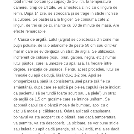
totul într-un borcan (cu capac) de 3-5 litri, la temperatura
camerei, timp de 14 zile. Se amestecă zilnic cu o lingură de
lemn. După 14 zile, se strecoară şi se trage în sticle închise
la culoare. Se păstrează la frigider. Se consumă câte 2
linguri, de trei ori pe zi, înainte cu 30 de minute de masă. Are
efecte remarcabile.
✓
Casca de argilă:
Lutul (argila) se colectează din zone mai
puţin poluate, de la o adâncime de peste 50 cm sau dintr-un
mal în care se evidenţiază un strat de argilă. Se utilizează,
indiferent de culoare (roşu, brun, galben, negru, etc.) numai
lutul păstos, care la umezire cu apă lasă, Ia frecare între
degete, senzaţia de unsuros. Pentru acest procedeu, lutul se
înmoaie cu apă călduţă, lăsându-1 1-2 ore. Apoi se
omogenizează până la consistenţa unei paste (să fie ca
smântână), după care se aplică pe pielea capului (este indicat
ca pacientul să se tundă foarte scurt sau „la piele”) un strat
de argilă de 1,5 cm grosime care se întinde uniform. Se
acoperă capul cu o pânză moale de bumbac, apoi cu o
căciulă moale şi călduroasă. Odată aplicată cataplasma,
bolnavul va sta acoperit cu o pătură, sau dacă temperatura
va permite, va sta descoperit. La picioare, se vor pune sticle
sau buiotă cu apă caldă (atenţie, să nu-1 ardă, mai ales dacă