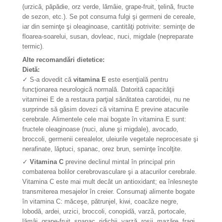
(urzică, păpădie, orz verde, lămâie, grape-fruit, ţelină, fructe
de sezon, etc.). Se pot consuma fulgi şi germeni de cereale,
iar din seminţe şi oleaginoase, cantităţi potrivite: seminţe de
floarea-soarelui, susan, dovleac, nuci, migdale (nepreparate
termic).
Alte recomandări dietetice:
Dietă:
✓ S-a dovedit că
vitamina E
este esenţială pentru
funcţionarea neurologică normală. Datorită capacităţii
vitaminei E de a restaura parţial sănătatea carotidei, nu ne
surprinde să găsim dovezi că vitamina E previne atacurile
cerebrale. Alimentele cele mai bogate în vitamina E sunt:
fructele oleaginoase (nuci, alune şi migdale), avocado,
broccoli, germenii cerealelor, uleiurile vegetale neprocesate şi
nerafinate, lăptuci, spanac, orez brun, seminţe încolţite.
✓
Vitamina C
previne declinul mintal în principal prin
combaterea bolilor cerebrovasculare şi a atacurilor cerebrale.
Vitamina C este mai mult decât un antioxidant; ea înlesneşte
transmiterea mesajelor în creier. Consumaţi alimente bogate
în vitamina C: măceşe, pătrunjel, kiwi, coacăze negre,
lobodă, ardei, urzici, broccoli, conopidă, varză, portocale,
lămâi, grape-fruit, spanac, ridichii, varză, roşii, mazăre, fragi.