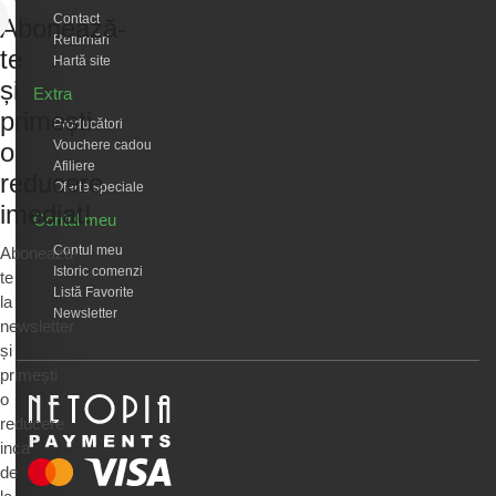
Contact
Abonează-
Returnări
te
Hartă site
și
Extra
primești
Producători
Vouchere cadou
o
Afiliere
reducere
Oferte speciale
imediat!
Contul meu
Contul meu
Abonează-
Istoric comenzi
te
Listă Favorite
la
Newsletter
newsletter
și
primești
o
reducere
inca
de