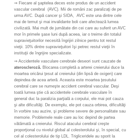
⇒ Fiecare al şaptelea deces este produs de un accident
vascular cerebral (AVC). Mii de români zac paralizaţi de pe
urma AVC. După cancer şi SIDA, AVC este una dintre cele
mai de temut şi mai invalidante boli care afectează lumea
civilizată. Mai mult de jumătate din cei care au suferit un AVC
mor în primele şase luni după aceea, iar o treime din totalul
supravieţuitorilor necesită îngrijiri zilnice pentru tot restul
vieţii. 10% dintre supravieţuitori îşi petrec restul vieţii în
instituţii de îngrijire specializate.
⇒
Accidentele vasculare cerebrale deseori sunt cauzate de
ateroscleroză.
Blocarea completă a arterei creierului duce la
moartea oricărui ţesut al creierului (din lipsă de oxigen) care
depindea de acea arteră. Aceasta este moartea ţesutului
cerebral care se numeşte accident cerebral vascular. Deşi
toată lumea ştie că accidentele cerebrale vasculare în
general duc la paralizia parţială a corpului, ele mai pot cauza
şi alte dificultăţi. De exemplu, ele pot cauza orbirea, dificultăţi
în vorbire sau auzire, şi probleme severe de personalitate sau
memorie. Problemele reale care au loc depind de partea
vătămată a creierului. Riscul atacului cerebral creşte
proporţional cu nivelul global al colesterolului şi, în special, cu
cel al colesterolului de tip LDL. Trigliceridele au sporit la