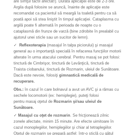
are simţul tactil afectat!). Durata aplicaţiei este de 2-3 ore.
Argila după folosire se aruncă, înainte de aplicaţie este
recomandat ca pacientul să meargă Ia toaletă pentru ca să
poată apoi să stea liniştit în timpul aplicaţiei. Cataplasma cu
argilă poate fi alternată în perioada de noapte cu o
cataplasmă din frunze de varză (bine zdrobite în prealabil cu
ajutorul unei sticle sau un sucitor de lemn).
✓
Reflexoterapia
(masajul în talpa piciorului) şi masajul
general au o importanţă specială în refacerea funcţiilor motorii
alterate în urma atacului cerebral. Pentru masaj se pot folosi:
tinctură de Cimbrişor, tinctură de Levănţică, tinctură de
Traista ciobanului, tinctură de Rozmarin, uleiul de Sunătoare.
Dacă este nevoie, folosiţi
gimnastică medicală de
recuperare.
Obs.:
în cazul în care bolnavul a avut un AVC şi a rămas cu
sechele locomotorii (ex: hemiplegie), puteţi folosi
pentru masaj oţetul de
Rozmarin şi/sau uleiul de
Sunătoare.
✓
Masajul cu oţet de rozmarin
. Se fricţionează zilnic
zonele afectate, minim 15 minute. Are efecte uimitoare în
cazul monoplegiilor, hemiplegiilor şi chiar al tetraplegiilor.
Oţetul de rozmarin se prepară astfel: într-o sticlă cu gâtul