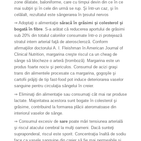
zone dilatate, baloniforme, care cu timpui devin din ce în ce
mai subţiri şi în cele din urmă se rup. Şi într-un caz, şi în
celălalt, rezultatul este sângerarea în ţesutul nervos
⇒
Adoptaţi o alimentaţie
săracă în grăsimi şi colesterol şi
bogată în fibre
. S-a arătat că reducerea aportului de grăsimi
sub 20% din totalul caloriilor consumate într-o zi protejează
stratul intern arterial faţă de ateroscleroză. Conform
afirmaţiilor doctorului A. I. Fleishman în American Journal of
Clinical Nutrition, margarina creşte riscul ca un cheag de
sânge să blocheze o arteră (tromboză). Margarina este un
produs foarte nociv şi periculos. Consumul de acizi graşi
trans din alimentele procesate ca margarina, gogoşile şi
cartofii prăjiţi de tip fast-food pot induce deteriorarea vaselor
sanguine pentru circulaţia sângelui în creier.
⇒
Eliminaţi din alimentaţie sau consumaţi cât mai rar produse
lactate. Majoritatea acestora sunt bogate în colesterol şi
grăsime, contribuind la formarea plăcii ateromatoase din
interiorul vaselor de sânge.
⇒
Consumul excesiv de
sare
poate mări tensiunea arterială
şi riscul atacului cerebral la mulţi oameni. Dacă sunteţi
supraponderal, riscul este sporit. Concentraţia înaltă de sodiu
face ca vasele sanguine din creier să fie mai permeabile şi