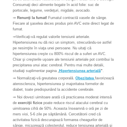
Consumaţi deci alimente bogate în acid folie: suc de
portocale, legume, verdeţuri, migdale, avocado.
⇒
Renunţi la fumat!
Fumatul contractă vasele de sânge.
Fiecare al şaselea deces produs prin AVC este direct legat de
fumat.
⇒
Verificaţi-vă regulat valorile tensiunii arteriale.
Hipertensiunea nu dă nici un simptom, strecurându-se astfel
pe nesimţite în viaţa unei persoane. Nu uitaţi că
hipertensiunea creşte cu 800% riscul de a suferi un AVC.
Chiar şi creşterile uşoare ale tensiunii arteriale pot contribui la
precipitarea unui atac cerebral. Pentru mai multe detalii,
studiaţi suplimentar pagina „
Hipertensiunea arterială
”
.
⇒
Normalizaţi-vă greutatea corporală.
Obezitatea
favorizează
ateroscleroza, hipertensiunea şi majoritatea formelor de
diabet, toate predispunând la accidente cerebrale.
⇒
Noi dovezi uimitoare arată că practicarea moderat intensă
de
exerciţii fizice
poate reduce riscul atacului cerebral cu
uimitoarea cifră de 50%. Aceasta înseamnă o oră pe zi de
mers vioi, 5-6 zile pe săptămână. Cercetătorii cred că
activitatea fizică descurajează formarea cheagurilor de
sânge, micşorează colesterolul, reduce tensiunea arterială şi