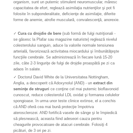
organism, sunt un puternic stimulent neuromuscular, măresc
capacitatea de efort, reglează asimilaţia nutrienţilor şi pot fi
folosite în subponderalitate, deficienţe de asimilaţie, diferite
forme de anemie, atrofie musculară, convalescenţă, anorexie.
✓
Cura cu drojdie de bere
(sub formă de fulgi nutriţionali -
se găsesc la Plafar sau magazine naturiste) reglează nivelul
colesterolului sanguin, aduce Ia valorile normale tensiunea
arterială, favorizează activitatea miocardului şi îmbunătăţeşte
funcţiile cerebrale. Se administrează în fiecare lună 15-20
zile, câte 2-3 linguriţe de fulgi de drojdie proaspătă pe zi ca
adaos în salate.
✓ Doctorul David White de la Universitatea Nottingham,
Anglia, a descoperit că Adoxynolul (AND) - un
extract din
seminţe de struguri
ce conţine cel mai puternic bioflavonoid
cunoscut, reduce colesterolul LDL oxidat şi formarea celulelor
spongioase. în urma unor teste clinice extinse, el a conchis
că AND oferă cea mai bună protecţie împotriva
aterosclerozei. AND fortifică vasele de sânge şi le împiedică
să plesnească, aceasta fiind adeseori cauza pentru
cheagurile provocatoare de atacuri cerebrale. Folosiţi 4
picături, de 3 ori pe zi.