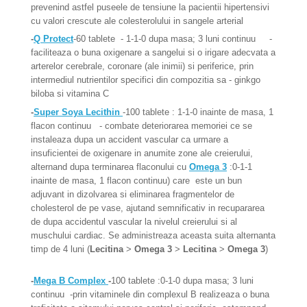
prevenind astfel puseele de tensiune la pacientii hipertensivi
cu valori crescute ale colesterolului in sangele arterial
-
Q Protect
-60 tablete
- 1-1-0 dupa masa; 3 luni continuu
-
faciliteaza o buna oxigenare a sangelui si o irigare adecvata a
arterelor cerebrale, coronare (ale inimii) si periferice, prin
intermediul nutrientilor specifici din compozitia sa - ginkgo
biloba si vitamina C
-
Super Soya Lecithin
-100 tablete :
1-1-0 inainte de masa, 1
flacon continuu
- combate deteriorarea memoriei ce se
instaleaza dupa un accident vascular ca urmare a
insuficientei de oxigenare in anumite zone ale creierului,
alternand dupa terminarea flaconului cu
Omega 3
:0-1-1
inainte de masa, 1 flacon continuu) care este un bun
adjuvant in dizolvarea si eliminarea fragmentelor de
cholesterol de pe vase, ajutand semnificativ in recupararea
de dupa accidentul vascular la nivelul creierului si al
muschului cardiac. Se administreaza aceasta suita alternanta
timp de 4 luni (
Lecitina
>
Omega 3
>
Lecitina
>
Omega 3
)
-
Mega B Complex
-
100 tablete :
0-1-0 dupa masa; 3 luni
continuu -
prin vitaminele din complexul B realizeaza o buna