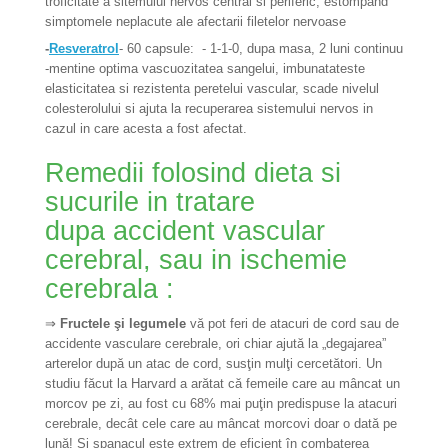
troficitate a sitemului nervos central si periferic, estompand
simptomele neplacute ale afectarii filetelor nervoase
-
Resveratro
l
- 60 capsule:
- 1-1-0, dupa masa, 2 luni continuu
-
mentine optima vascuozitatea sangelui, imbunatateste
elasticitatea si rezistenta peretelui vascular, scade nivelul
colesterolului si ajuta la recuperarea sistemului nervos in
cazul in care acesta a fost afectat.
Remedii folosind dieta si
sucurile in tratare
dupa accident vascular
cerebral, sau in ischemie
cerebrala :
⇒
Fructele şi legumele
vă pot feri de atacuri de cord sau de
accidente vasculare cerebrale, ori chiar ajută la „degajarea”
arterelor după un atac de cord, susţin mulţi cercetători. Un
studiu făcut la Harvard a arătat că femeile care au mâncat un
morcov pe zi, au fost cu 68% mai puţin predispuse la atacuri
cerebrale, decât cele care au mâncat morcovi doar o dată pe
lună! Şi spanacul este extrem de eficient în combaterea