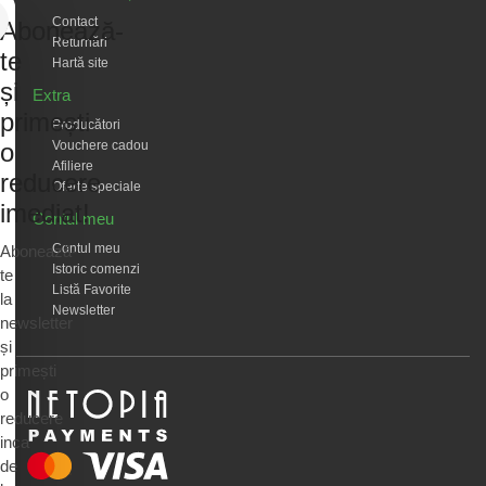
Contact
Abonează-
Returnări
te
Hartă site
și
Extra
primești
Producători
Vouchere cadou
o
Afiliere
reducere
Oferte speciale
imediat!
Contul meu
Contul meu
Abonează-
Istoric comenzi
te
Listă Favorite
la
Newsletter
newsletter
și
primești
o
reducere
inca
de