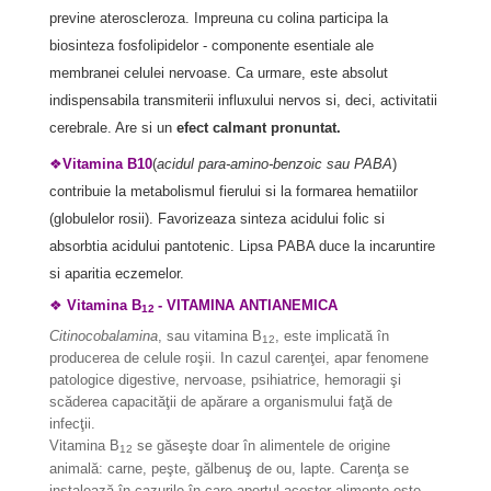
previne ateroscleroza. Impreuna cu colina participa la
biosinteza fosfolipidelor - componente esentiale ale
membranei celulei nervoase. Ca urmare, este absolut
indispensabila transmiterii influxului nervos si, deci, activitatii
cerebrale. Are si un
efect calmant pronuntat.
❖
Vitamina B10
(
acidul para-amino-benzoic sau PABA
)
contribuie la metabolismul fierului si la formarea hematiilor
(globulelor rosii). Favorizeaza sinteza acidului folic si
absorbtia acidului pantotenic. Lipsa PABA duce la incaruntire
si aparitia eczemelor.
❖
Vitamina B
- VITAMINA ANTIANEMICA
12
Citinocobalamina
, sau vitamina B
, este implicată în
12
producerea de celule roşii. In cazul carenţei, apar fenomene
patologice digestive, nervoase, psihiatrice, hemoragii şi
scăderea capacităţii de apărare a organis­mului faţă de
infecţii.
Vitamina
B
se găseşte doar în alimentele de origine
12
animală: carne, peşte, gălbenuş de ou, lapte. Carenţa se
instalează în cazurile în care aportul acestor alimen­te este