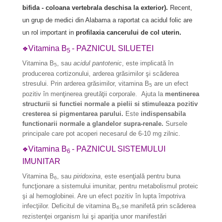
bifida - coloana vertebrala deschisa la exterior).
Recent,
un grup de medici din Alabama a raportat ca acidul folic are
un rol important in
profilaxia cancerului de col uterin.
Vitamina B
- PAZNICUL SILUETEI
❖
5
Vitamina B
, sau
acidul pantotenic
, este implicată în
5
producerea cortizonului, arderea grăsimilor şi scăderea
stresului. Prin arderea grăsimilor, vitamina
B
are un efect
5
pozitiv în menţinerea greutăţii corporale. Ajuta la
mentinerea
structurii si functiei normale a pielii si stimuleaza pozitiv
cresterea si pigmentarea parului.
Este
indispensabila
functionarii normale a glandelor supra-renale.
Sursele
prin­cipale care pot acoperi necesarul de 6-10 mg zilnic.
Vitamina B
- PAZNICUL SISTEMULUI
❖
6
IMUNITAR
Vitamina B
, sau
piridoxina
, este esenţială pentru buna
6
funcţionare a sistemului imunitar, pentru metabo­lismul proteic
şi al hemoglobinei. Are un efect pozitiv în lupta împotriva
infecţiilor. Deficitul de vitamina
B
,se manifetă prin scăderea
6
rezistenţei organism lui şi apariţia unor manifestări