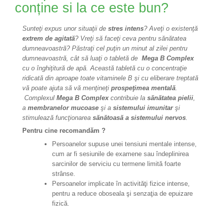
conține si la ce este bun?
Sunteţi expus unor situaţii de
stres intens
? Aveţi o existenţă
extrem de agitată
? Vreţi să faceţi ceva pentru sănătatea
dumneavoastră? Păstraţi cel puţin un minut al zilei pentru
dumneavoastră, cât să luaţi o tabletă de
Mega B Complex
cu o înghiţitură de apă. Această tabletă cu o concentraţie
ridicată din aproape toate vitaminele B şi cu eliberare treptată
vă poate ajuta să vă menţineţi
prospeţimea mentală
.
Complexul
Mega B Complex
contribuie la
sănătatea pielii
,
a
membranelor mucoase
şi a
sistemului imunitar
şi
stimulează funcţionarea
sănătoasă a sistemului nervos
.
Pentru cine recomandăm ?
Persoanelor supuse unei tensiuni mentale intense,
cum ar fi sesiunile de examene sau îndeplinirea
sarcinilor de serviciu cu termene limită foarte
strânse.
Persoanelor implicate în activităţi fizice intense,
pentru a reduce oboseala şi senzaţia de epuizare
fizică.