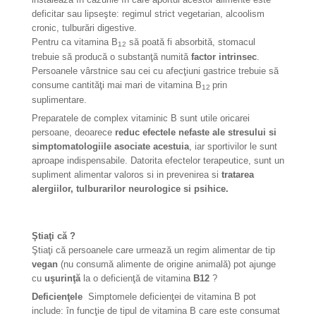
deficitar sau lipseşte: regimul strict vegetarian, alcoolism
cronic, tulburări digestive.
Pentru ca vita­mina
B
să poată fi absorbită, stomacul
12
trebuie să producă o substanţă numită
factor intrinsec
.
Persoanele vârstnice sau cei cu afecţiuni gastrice trebuie să
consume cantităţi mai mari de vitamina
B
prin
12
suplimentare.
Preparatele de complex vitaminic B sunt utile oricarei
persoane, deoarece
reduc efectele nefaste ale stresului si
simptomatologiile asociate acestuia
, iar sportivilor le sunt
aproape indispensabile. Datorita efectelor terapeutice, sunt un
supliment alimentar valoros si in prevenirea si
tratarea
alergiilor, tulburarilor neurologice si psihice.
Ştiaţi că ?
Ştiaţi că persoanele care urmează un regim alimentar de tip
vegan
(nu consumă alimente de origine animală) pot ajunge
cu
uşurinţă
la o deficienţă de vitamina
B12
?
Deficienţele
Simptomele deficienţei de vitamina B pot
include: în funcţie de tipul de vitamina B care este consumat