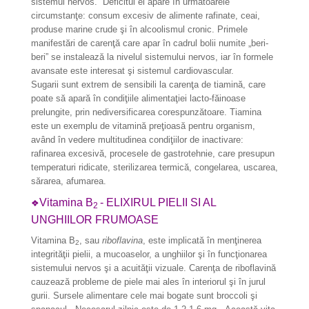
sistemul nervos. D
eficitul ei apare în ur­mătoarele
circumstanţe: consum excesiv de alimente rafinate, ceai,
produse marine crude şi în alcoolismul cronic. Primele
manifestări de carenţă care apar în cadrul bolii numite „beri-
beri” se instalează la nivelul sistemului nervos, iar în formele
avansate este interesat şi sistemul cardiovascular.
Sugarii sunt extrem de sensibili la carenţa de tiamină, care
poate să apară în condiţiile alimentaţiei lacto-făinoase
prelungite, prin nediversificarea corespunzătoare. Tiamina
este un exemplu de vita­mină preţioasă pentru organism,
având în vedere multitudinea con­diţiilor de inactivare:
rafinarea excesivă, procesele de gastrotehnie, care presupun
temperaturi ridicate, sterilizarea termică, congelarea, uscarea,
sărarea, afumarea.
Vitamina B
- ELIXIRUL PIELII SI AL
❖
2
UNGHIILOR FRUMOASE
Vitamina B
, sau
riboflavina
, este im­plicată în menţinerea
2
integrităţii pielii, a mucoaselor, a unghiilor şi în funcţionarea
sistemului nervos şi a acuităţii vizuale. Carenţa de riboflavină
cauzează proble­me de piele mai ales în interiorul şi în jurul
gurii. Sursele alimentare cele mai bogate sunt broccoli şi