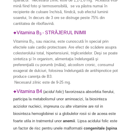
spanacul. Necesarul zilnic este de 1,2-1,6 mg. Această vita­
mină fiind foto şi termosensibilă, se va păstra numai în
recipiente de cu­loare închisă, fiindcă, sub efectul luminii
soarelui, în decurs de 3 ore se distruge peste 75% din
cantitatea de riboflavină.
Vitamina B
- STRĂJERUL INIMII
❖
3
Vitamina B
, sau
niacina
, este cunoscută în special prin
3
efectele sale cardio protec­toare. Are efect de scădere asupra
colesterolului total, hipertensiunii, trigliceridelor. Deşi se poate
sintetiza şi în organism, alimentaţia îndelungată şi
preferenţială cu po­rumb (mălai), alcoolism cronic, consumul
exagerat de dulciuri, folosirea îndelungată de antihipnotice pot
produce carenţa de B3.
Necesarul zilnic este de 9-25 mg.
Vitamina B4
❖
(
acidul folic
) favorizeaza absorbtia fierului,
participa la metabolismul unor aminoacizi, la biosinteza
aciziolor nucleici, impreuna cu alte vitamine are rol in
biosinteza hemoglobinei si a globulelor rosii si de aceea este
foarte utila in tratmentul unor
anemii
. Lipsa acidului folic este
un factor de risc pentru unele malformatii
congenitale (spina