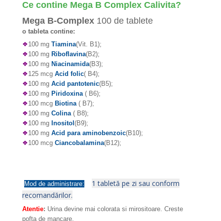
Ce contine Mega B Complex Calivita?
Mega B-Complex
100 de tablete
o tableta contine:
❖
100 mg
Tiamina
(Vit. B1);
❖
100 mg
Riboflavina
(B2);
❖
100 mg
Niacinamida
(B3);
❖
125 mcg
Acid folic
( B4);
❖
100 mg
Acid pantotenic
(B5);
❖
100 mg
Piridoxina
( B6);
❖
100 mcg
Biotina
( B7);
❖
100 mg
Colina
( B8);
❖
100 mg
Inositol
(B9);
❖
100 mg
Acid para aminobenzoic
(B10);
❖
100 mcg
Ciancobalamina
(B12);
1 tabletă pe zi sau conform
Mod de administrare:
recomandărilor.
Atentie
:
Urina devine mai colorata si mirositoare. Creste
pofta de mancare.