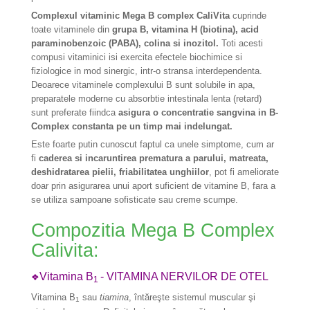
Complexul vitaminic Mega B complex CaliVita
cuprinde
toate vitaminele din
grupa B, vitamina H (biotina), acid
paraminobenzoic (PABA), colina si inozitol.
Toti acesti
compusi vitaminici isi exercita efectele biochimice si
fiziologice in mod sinergic, intr-o stransa interdependenta.
Deoarece vitaminele complexului B sunt solubile in apa,
preparatele moderne cu absorbtie intestinala lenta (retard)
sunt preferate fiindca
asigura o concentratie sangvina in B-
Complex constanta pe un timp mai indelungat.
Este foarte putin cunoscut faptul ca unele simptome, cum ar
fi
caderea si incaruntirea prematura a parului, matreata,
deshidratarea pielii, friabilitatea unghiilor
, pot fi ameliorate
doar prin asigurarea unui aport suficient de vitamine B, fara a
se utiliza sampoane sofisticate sau creme scumpe.
Compozitia Mega B Complex
Calivita:
Vitamina B
- VITAMINA NERVILOR DE OTEL
❖
1
Vitamina
B
sau
tiamina
, întăreşte sistemul muscular şi
1