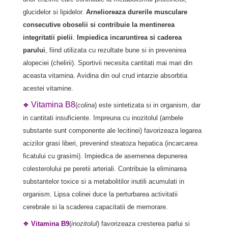
glucidelor si lipidelor.
Arnelioreaza durerile musculare
consecutive oboselii si contribuie la mentinerea
integritatii pielii
.
Impiedica incaruntirea si caderea
parului
, fiind utilizata cu rezultate bune si in prevenirea
alopeciei (chelirii). Sportivii necesita cantitati mai mari din
aceasta vitamina. Avidina din oul crud intarzie absorbtia
acestei vitamine.
Vitamina B8
❖
(
colina
) este sintetizata si in organism, dar
in cantitati insuficiente. Impreuna cu inozitolul (ambele
substante sunt componente ale lecitinei) favorizeaza legarea
acizilor grasi liberi, prevenind steatoza hepatica (incarcarea
ficatului cu grasimi). Impiedica de asemenea depunerea
colesterolului pe peretii arteriali. Contribuie la eliminarea
substantelor toxice si a metabolitilor inutili acumulati in
organism. Lipsa colinei duce la perturbarea activitatii
cerebrale si la scaderea capacitatii de memorare.
❖
Vitamina B9
(
inozitolul
) favorizeaza cresterea parlui si