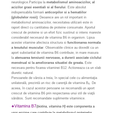
neurologice.
Participa la
metabolismul aminoacizilor, al
acizilor grasi esentiali si al fierului
. Este absolut
indispensabila formarii
anticorpilor si a hematiilor
(globulelor rosii)
. Deoarece are un rol important in
metabolismul aminoacizilor, necesitatea utilizarii este in
raport direct cu cantitatea de proteine consumate. Aportul
crescut de proteine si un efort fizic sustinut si intens mareste
considerabil necesarul de vitamina B6 in organism. Lipsa
acestei vitamine afecteza structura si
functionarea normala
a tesutului muscular
. Observatiile clinice au dovedit ca un
aport substantial de vitamina B6 contribuie, in mare masura
la
atenuarea tensiunii nervoase, a durerii asociate ciclului
menstrual si la ameliorarea situatiei de greata.
Este
necesara pentru fixarea vitaminei B12. Actioneaza ca un slab
diuretic natural.
Persoanele de vârsta a treia, în special cele cu alimentaţia
unilaterală, prezintă un risc de carenţă de vitamina
B
. De
6
aceea, în cazul acestor persoane se recomandă un aport
crescut de vitamina B6 prin respectarea unui stil de viaţă
sănătos. Sunt recomandate suplimente vitaminice.
Vitamina B7
❖
(
biotina, vitamina H)
este componenta a
unor enzime care contribuie la metabolismul proteinelor,