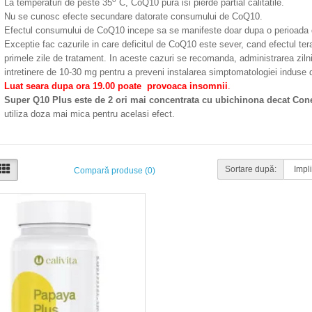
La temperaturi de peste 35
C, CoQ10 pura isi pierde partial calitatile.
Nu se cunosc efecte secundare datorate consumului de CoQ10.
Efectul consumului de CoQ10 incepe sa se manifeste doar dupa o perioada 
Exceptie fac cazurile in care deficitul de CoQ10 este sever, cand efectul ter
primele zile de tratament. In aceste cazuri se recomanda, administrarea zil
intretinere de 10-30 mg pentru a preveni instalarea simptomatologiei induse
Luat seara dupa ora 19.00 poate provoaca insomnii
.
Super Q10 Plus este de 2 ori mai concentrata cu ubichinona decat Co
utiliza doza mai mica pentru acelasi efect.
Sortare după:
Compară produse (0)