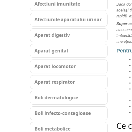
Afectiuni imunitate
Dacă dore
acelaşi t
rapidă, e
Afectiunile aparatului urinar
Super c
binecunos
Aparat digestiv
îmbunătăţ
tinereţea
Aparat genital
Pentr
Aparat locomotor
Aparat respirator
Boli dermatologice
Boli infecto-contagioase
Ce c
Boli metabolice