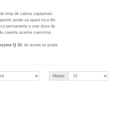
de timp de cateva saptamani.
apeutic poate sa apara inca din
nica permanenta a unei doze de
 de carenta acestei coenzime.
nezyme Q 10
, de aceea se poate
Afișare: