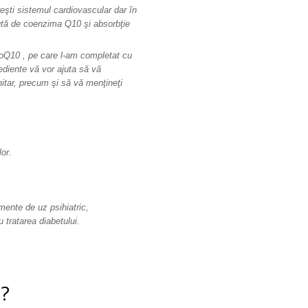
ăreşti sistemul cardiovascular dar în
cută de coenzima Q10 şi absorbţie
oQ10 , pe care l-am completat cu
ediente vă vor ajuta să vă
unitar, precum şi să vă menţineţi
or.
ente de uz psihiatric,
 tratarea diabetului.
a?