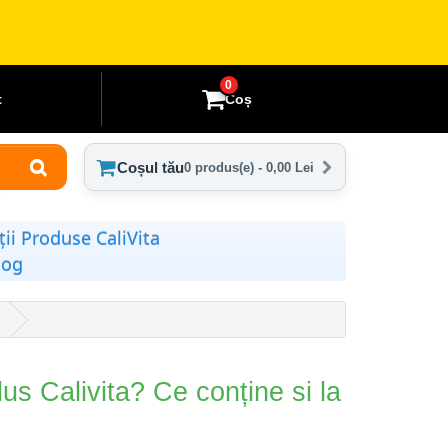
0
t
Coș
Coșul tău
0 produs(e) - 0,00 Lei
ii Produse CaliVita
log
s Calivita? Ce conține si la