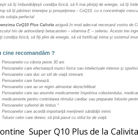
şti să îţi îmbunătăţeşti condiţia fizică, să fi mai plin(a) de energie, să îţi înt
imp să îţi păstrezi tinereţea şi prospeţimea – CoQ10, cu o concentraţie cres
ste soluţia perfecta!
oenzima CoQ10 Plus Calivita
asigură în mod adecvat necesarul vostru de C
cutul trio de antioxidanţi betacaroten – vitamina E – seleniu. Aceste trei ingr
i condiţia fizică, să fiţi plini de energie, să vă fortificaţi inima şi sistemul im
.
u cine recomandăm ?
Persoanelor cu vârsta peste 30 ani.
Persoanelor care efectuează munci fizice sau intelectuale intense şi sportivil
Persoanelor care duc un stil de viaţă stresant.
Persoanelor care fumează.
Persoanelor care au un regim alimentar dezechilibrat.
Persoanelor care iau anumite medicamente împotriva colesterolului, medicam
medicamente pentru controlarea ritmului cardiac sau preparate folosite pentru
Persoanelor suferind de tinitus *
Persoanelor care acordă importanţă menţinerii sănătăţii inimii.
Tuturor celor care doresc să ţină pasul cu stilul lor de viaţă.
ontine Super Q10 Plus de la Calivit