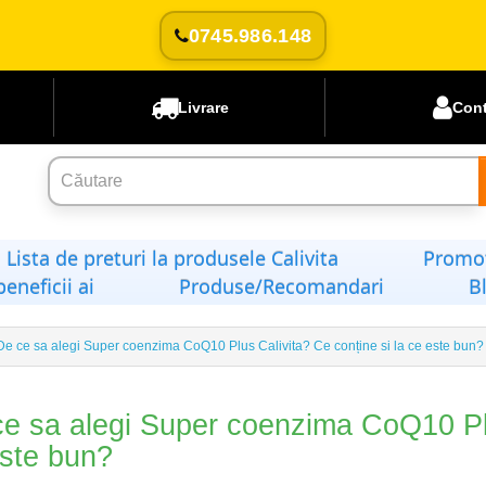
0745.986.148
Livrare
Con
Lista de preturi la produsele Calivita
Promoț
beneficii ai
Produse/Recomandari
B
De ce sa alegi Super coenzima CoQ10 Plus Calivita? Ce conține si la ce este bun?
e sa alegi Super coenzima CoQ10 Plu
ste bun?