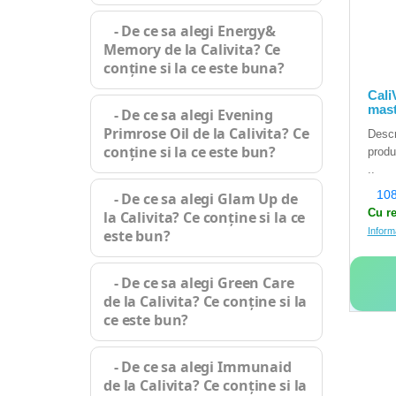
- De ce sa alegi Energy&
Memory de la Calivita? Ce
conține si la ce este buna?
Cali
mast
- De ce sa alegi Evening
Primrose Oil de la Calivita? Ce
Descr
conține si la ce este bun?
produ
..
108
- De ce sa alegi Glam Up de
Cu re
la Calivita? Ce conține si la ce
Inform
este bun?
- De ce sa alegi Green Care
de la Calivita? Ce conține si la
ce este bun?
- De ce sa alegi Immunaid
de la Calivita? Ce conține si la