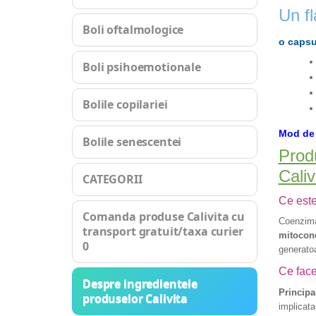
Un f
Boli oftalmologice
o capsu
Boli psihoemotionale
Bolile copilariei
Mod de 
Bolile senescentei
Prod
Caliv
CATEGORII
Ce est
Comanda produse Calivita cu
Coenzim
transport gratuit/taxa curier
mitocond
0
generatoa
Ce fac
Despre ingredientele
Principa
produselor Calivita
implicata