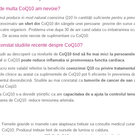
 de multa CoQ10 am nevoie?
mul
produce in mod natural coenzima Q10 în cantități suficiente
pentru a prev
roximativ
un sfert din
CoQ10 din sângele unei persoane provine din surse ali
 catre organism. Problema vine dupa 30 de ani cand odata cu imbatranirea sc
. De aceea este nevoie de suplimentare cu CoQ10.
onstat studiile recente despre CoQ10?
dii au descoperit ca nivelurile de
CoQ10 tind să fie mai mici la persoanele 
ol
si CoQ10
poate reduce inflamatia si promoveaza functia cardiaca
.
ucru este valabil referitor la beneficiile
coenzimei Q10 cu privire tratamentul
ile clinice au aratat ca suplimentele de CoQ10 pot fi eficiente în prevenirea 
ntul doxorubicină. Studiile au mai constatat ca
tumorile de cancer de san
a
tul Coq10.
a CoQ10 s-a dovedit științific ca are
capacitatea de a ajuta la controlul tens
rarea de CoQ10 reduce tensiunea arteriala.
!
Femeile gravide si mamele care alapteaza trebuie sa consulte medicul curan
CoQ10. Produsul trebuie ferit de sursele de lumina si caldura.
0