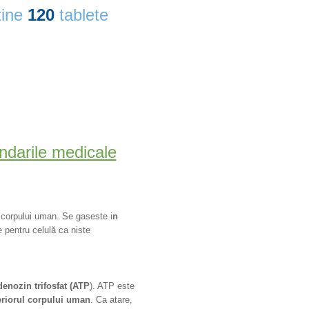
ine
120
tablete
darile medicale
corpului uman. Se gaseste i
n
ie
pentru celulă
ca niste
enozin trifosfat (ATP
). ATP este
teriorul corpului uman
. Ca atare,