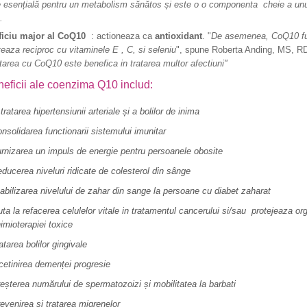
 esențială pentru un metabolism sănătos și este o o componenta cheie a un
.
ficiu major al CoQ10
: actioneaza ca
antioxidant
. "
De asemenea, CoQ10 fu
eaza reciproc cu vitaminele E , C, si seleniu
", spune Roberta Anding, MS, RD
area cu CoQ10 este benefica in tratarea multor afectiuni"
neficii ale coenzima Q10 includ:
 tratarea hipertensiunii arteriale și a bolilor de inima
nsolidarea functionarii sistemului imunitar
rnizarea un impuls de energie pentru persoanele obosite
ducerea niveluri ridicate de colesterol din sânge
abilizarea nivelului de zahar din sange la persoane cu diabet zaharat
uta la refacerea celulelor vitale in tratamentul cancerului si/sau protejeaza 
imioterapiei toxice
atarea bolilor gingivale
cetinirea demenței progresie
eșterea numărului de spermatozoizi și mobilitatea la barbati
evenirea si tratarea migrenelor