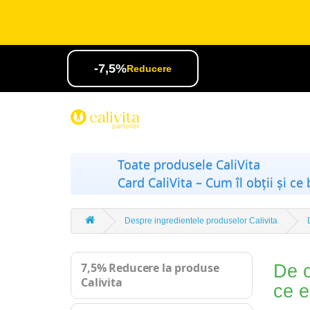
-7,5%
Reducere
Toate produsele CaliVita
Card CaliVita – Cum îl obții și ce 
Despre ingredientele produselor Calivita
7,5% Reducere la produse
De c
Calivita
ce e