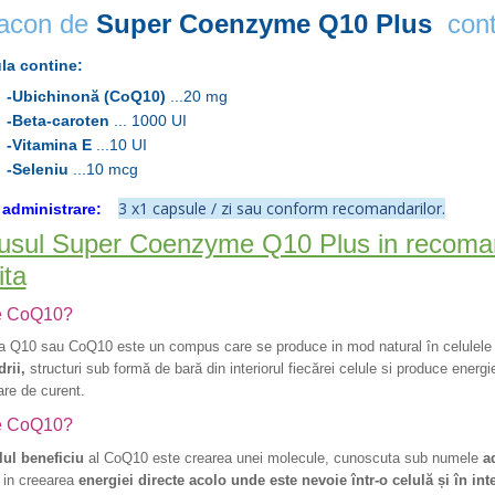
lacon de
Super
Coenzyme Q10 Plus
cont
la contine:
-
Ubichinonă (CoQ10)
...20 mg
-Beta-caroten
... 1000 UI
-Vitamina E
...10 UI
-Seleniu
...10 mcg
3 x1 capsule / zi sau conform recomandarilor.
administrare:
usul Super Coenzyme Q10 Plus in recoman
ita
e CoQ10?
a Q10 sau
CoQ10 este un compus care se produce in mod natural în celulele 
rii,
structuri sub formă de bară din interiorul fiecărei celule si produce energ
re de curent.
e CoQ10?
lul beneficiu
al CoQ10 este crearea unei molecule, cunoscuta sub numele
ad
 in creearea
energiei directe acolo unde este nevoie într-o celulă și în in