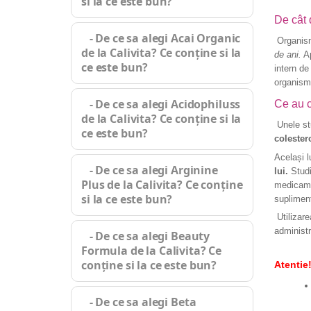
si la ce este bun?
De cât
- De ce sa alegi Acai Organic
Organis
de la Calivita? Ce conține si la
de ani.
Ap
ce este bun?
intern de
organism
- De ce sa alegi Acidophiluss
Ce au c
de la Calivita? Ce conține si la
Unele stu
ce este bun?
colester
Același l
- De ce sa alegi Arginine
lui.
Studi
Plus de la Calivita? Ce conține
medicame
si la ce este bun?
suplimen
Utilizare
administ
- De ce sa alegi Beauty
Formula de la Calivita? Ce
conține si la ce este bun?
Atentie
- De ce sa alegi Beta