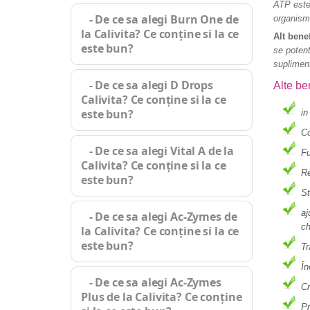
ATP este
- De ce sa alegi Burn One de
organism
la Calivita? Ce conține si la ce
Alt bene
este bun?
se potent
supliment
- De ce sa alegi D Drops
Alte be
Calivita? Ce conține si la ce
este bun?
in
Co
- De ce sa alegi Vital A de la
Fu
Calivita? Ce conține si la ce
Re
este bun?
St
aj
- De ce sa alegi Ac-Zymes de
ch
la Calivita? Ce conține si la ce
este bun?
Tr
În
- De ce sa alegi Ac-Zymes
Cr
Plus de la Calivita? Ce conține
Pr