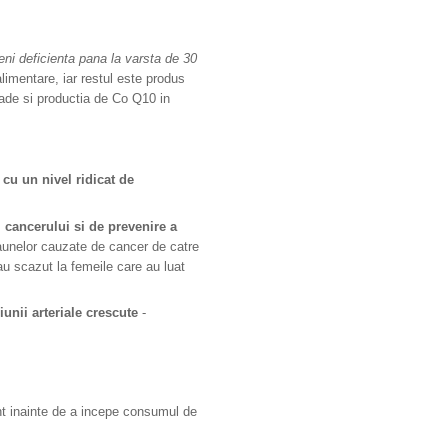
eni deficienta
pana la varsta de 30
mentare, iar restul este produs
ade si productia de Co Q10 in
cu un nivel ridicat de
 cancerului si de prevenire a
daunelor cauzate de cancer de catre
u scazut la femeile care au luat
iunii arteriale crescute
-
t inainte de a incepe consumul de