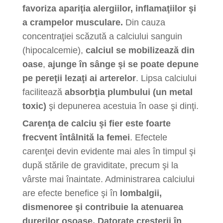
favoriza apariţia alergiilor, inflamaţiilor şi
a crampelor musculare.
Din cauza
concentraţiei scăzută a calciului sanguin
(hipocalcemie),
calciul se mobilizează din
oase
,
ajunge în sânge şi se poate depune
pe pereţii lezaţi ai arterelor
. Lipsa calciului
facilitează
absorbţia plumbului (un metal
toxic)
şi depunerea acestuia în oase şi dinţi.
Carenţa de calciu şi fier este foarte
frecvent întâlnită la femei
. Efectele
carenţei devin evidente mai ales în timpul şi
după stările de graviditate, precum şi la
vârste mai înaintate. Administrarea calciului
are efecte benefice şi în
lombalgii,
dismenoree şi contribuie la atenuarea
durerilor osoase. Datorate creşterii
în