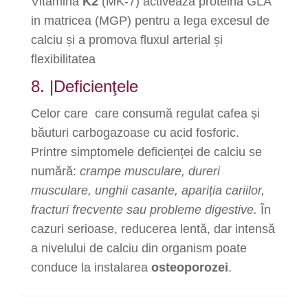
Vitamina
K2
(MK-7) activează proteina GLA
in matricea (MGP) pentru a lega excesul de
calciu și a promova fluxul arterial și
flexibilitatea
8. |Deficienţele
Celor care care consumă regulat cafea și
băuturi carbogazoase cu acid fosforic.
Printre simptomele deficienței de calciu se
numără:
crampe musculare, dureri
musculare, unghii casante, apariția cariilor,
fracturi frecvente sau probleme digestive.
În
cazuri serioase, reducerea lentă, dar intensă
a nivelului de calciu din organism poate
conduce la instalarea
osteoporozei
.