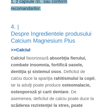
1, 2 capsule /zi, sau conform
recomandarilor.
4. |
Despre Ingredien
tele produsului
Calcium Magnesium Plus
>>Calciul
Calciul
favorizează
absorbţia fierului,
combate insomnia, fortifică oasele,
dentiţia şi sistemul osos
. Deficitul de
calciu duce la apariţia
rahitismului la copii
,
iar la adulţi poate produce
osteomalacie,
osteoporoză şi carii dentare
. De
asemenea, deficitul de calciu poate duce la
scăderea rezistenţei la stres, poate