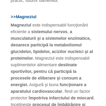
practic, tuturor oamenilor.
>>Magneziul
Magneziul
este indispensabil funcţionării
eficiente a
sistemului nervos
,
a
musculaturii şi a sistemelor enzimatice,
deoarece participă la metabolismul
glucidelor, lipidelor, acizilor nucleici şi al
proteinelor.
Magneziul este indispensabil
suplimentelor alimentare
destinate
sportivilor, pentru că participă la
procesele de eliberare şi consum a
energiei.
Asigură şi buna
funcţionare a
aparatului cardiovascular
, fiind un factor
protector
împotriva infarctului de miocard
.
Incetineşte
procesul de îmbătrânire şi