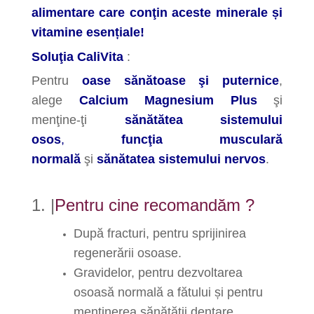
alimentare care conţin aceste minerale și
vitamine
esențiale
!
Soluţia CaliVita
:
Pentru
oase sănătoase şi puternice
,
alege
Calcium Magnesium Plus
şi
menţine-ţi
sănătătea sistemului
osos
,
funcţia musculară
normală
şi
sănătatea sistemului nervos
.
1. |
Pentru cine recomandăm ?
După fracturi, pentru sprijinirea
regenerării osoase.
Gravidelor, pentru dezvoltarea
osoasă normală a fătului și pentru
menținerea sănătății dentare.