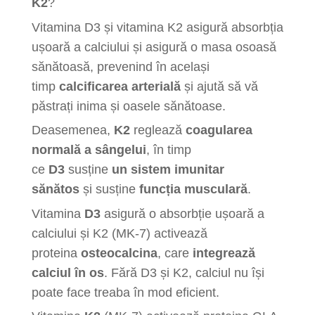
K2
?
Vitamina D3 și vitamina K2 asigură absorbția
ușoară a calciului și asigură o masa osoasă
sănătoasă, prevenind în același
timp
calcificarea arterială
și ajută să vă
păstrați inima și oasele sănătoase.
Deasemenea,
K2
reglează
coagularea
normală a sângelui
, în timp
ce
D3
susține
un sistem imunitar
sănătos
și susține
funcția musculară
.
Vitamina
D3
asigură o absorbție ușoară a
calciului și K2 (MK-7) activează
proteina
osteocalcina
, care
integrează
calciul în os
. Fără D3 și K2, calciul nu își
poate face treaba în mod eficient.