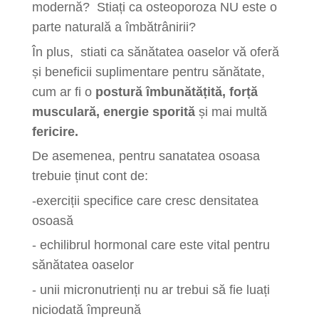
modernă? Stiați ca
osteoporoza NU este o
parte naturală a îmbătrânirii?
În plus, stiati ca sănătatea oaselor vă oferă
și beneficii suplimentare pentru sănătate,
cum ar fi o
postură îmbunătățită, forță
musculară, energie sporită
și mai multă
fericire.
De asemenea, pentru sanatatea osoasa
trebuie ținut cont de:
-exerciții specifice care cresc densitatea
osoasă
- echilibrul hormonal care este vital pentru
sănătatea oaselor
- unii micronutrienți nu ar trebui să fie luați
niciodată împreună