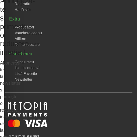
Abonează-
Returnări
te
Hartă site
și
Extra
primești
Producători
Vouchere cadou
o
Afiliere
reducere
Oferte speciale
imediat!
Contul meu
Contul meu
Abonează-
Istoric comenzi
te
Listă Favorite
la
Newsletter
newsletter
și
primești
o
reducere
inca
de
la
prima
SC BIOPURE SRL