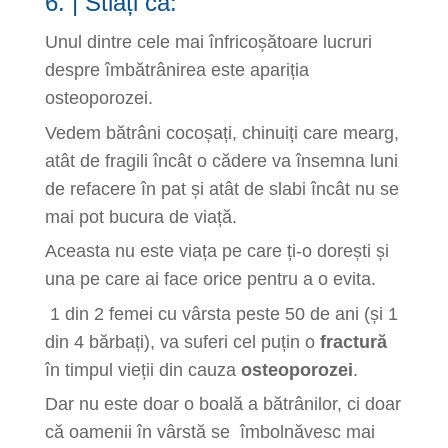
6. | Stiați că:
Unul dintre cele mai înfricoșătoare lucruri
despre îmbătrânirea este apariția
osteoporozei.
Vedem bătrâni cocoșați, chinuiți care mearg,
atât de fragili încât o cădere va însemna luni
de refacere în pat și atât de slabi încât nu se
mai pot bucura de viață.
Aceasta nu este viața pe care ți-o dorești și
una pe care ai face orice pentru a o evita.
1 din 2 femei cu vârsta peste 50 de ani (și 1
din 4 bărbați), va suferi cel puțin o
fractură
în timpul vieții din cauza
osteoporozei
.
Dar nu este doar o boală a bătrânilor, ci doar
că oamenii în vârstă se îmbolnăvesc mai