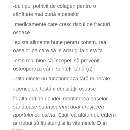
-de tipul potrivit de colagen pentru o
sănătate mai bună a oaselor
-medicamente care cresc riscul de fracturi
osoase
-exista alimente bune pentru construirea
oaselor pe care să le adaugi la dieta ta
-este mai bine să începeți să preveniți
osteoporoza când sunteți tânăr(a)
- vitaminele nu funcționează fără minerale
- pericolele testării densității osoase
În alta ordine de idei, menținerea oaselor
sănătoase
nu înseamnă doar creșterea
aportului de calciu
. Știați că alături de
calciu
ar trebui să fiți atenți și la vitaminele
D și