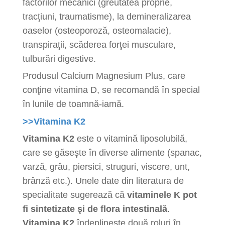
factorilor mecanici (greutatea proprie,
tracţiuni, traumatisme), la demineralizarea
oaselor (osteoporoză, osteomalacie),
transpiraţii, scăderea forţei musculare,
tulburări digestive.
Produsul Calcium Magnesium Plus, care
conţine vitamina D, se recomandă în special
în lunile de toamnă-iamă.
>>Vitamina K2
Vitamina K2
este o vitamină liposolubilă,
care se găseşte în diverse alimente (spanac,
varză, grâu, piersici, struguri, viscere, unt,
brânză etc.). Unele date din literatura de
specialitate sugerează că
vitaminele K pot
fi sintetizate şi de flora intestinală
.
Vitamina K2
îndeplineşte două roluri în