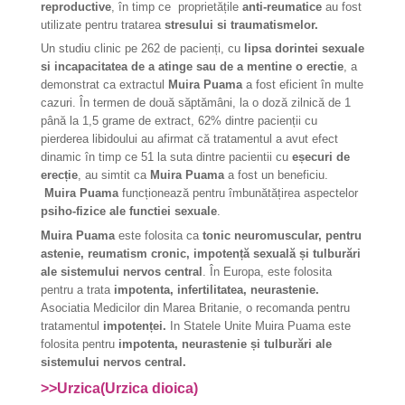
reproductive
, în timp ce proprietățile
anti-reumatice
au fost
utilizate pentru tratarea
stresului si traumatismelor.
Un studiu clinic pe 262 de pacienți, cu
lipsa dorintei sexuale
si incapacitatea de a atinge sau de a mentine o erectie
, a
demonstrat ca extractul
Muira Puama
a fost eficient în multe
cazuri. În termen de două săptămâni, la o doză zilnică de 1
până la 1,5 grame de extract, 62% dintre pacienții cu
pierderea libidoului au afirmat că tratamentul a avut efect
dinamic în timp ce 51 la suta dintre pacientii cu
eșecuri de
erecție
, au simtit ca
Muira Puama
a fost un beneficiu.
Muira Puama
funcționează pentru îmbunătățirea aspectelor
psiho-fizice ale functiei sexuale
.
Muira Puama
este folosita ca
tonic neuromuscular, pentru
astenie, reumatism cronic, impotență sexuală și tulburări
ale sistemului nervos central
. În Europa, este folosita
pentru a trata
impotenta, infertilitatea, neurastenie.
Asociatia Medicilor din Marea Britanie, o recomanda pentru
tratamentul
impotenței.
In Statele Unite Muira Puama este
folosita pentru
impotenta, neurastenie și tulburări ale
sistemului nervos central.
>>Urzica(Urzica dioica)