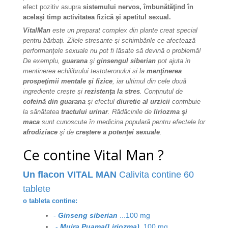
efect pozitiv asupra
sistemului nervos, îmbunătăţind în
acelaşi timp activitatea fizică şi apetitul sexual.
VitalMan
este un preparat complex din plante creat special
pentru bărbaţi. Zilele stresante şi schimbările ce afectează
performanţele
sexuale nu pot fi lăsate să devină o problemă!
De exemplu,
guarana
şi
ginsengul siberian
pot ajuta in
mentinerea echilibrului testoteronului si la
menţinerea
prospeţimii mentale şi fizice
, iar ultimul din cele două
ingrediente creşte şi
rezistenţa la stres
. Conţinutul de
cofeină din guarana
şi efectul
diuretic al urzicii
contribuie
la sănătatea
tractului urinar
. Rădăcinile de
liriozma şi
maca
sunt cunoscute în medicina populară pentru efectele lor
afrodiziace
şi de
creştere a potenţei sexuale
.
Ce contine Vital Man ?
Un flacon VITAL MAN
Calivita contine 60
tablete
o tableta contine:
-
Ginseng siberian
...100 mg
-
Muira Puama(
Liriozma)
..100 mg