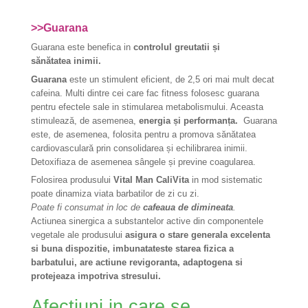
>>Guarana
Guarana este benefica in
controlul greutatii și
s
ănătatea
inimii.
Guarana
este un stimulent eficient, de 2,5 ori mai mult decat
cafeina. Multi dintre cei care fac fitness folosesc guarana
pentru efectele sale in stimularea metabolismului. Aceasta
stimulează, de asemenea,
energia și performanța.
Guarana
este, de asemenea, folosita pentru a promova sănătatea
cardiovasculară prin consolidarea și echilibrarea inimii.
Detoxifiaza de asemenea sângele și previne coagularea.
Folosirea produsului
Vital Man CaliVita
in mod sistematic
poate dinamiza viata barbatilor de zi cu zi.
Poate fi consumat in loc de
cafeaua de dimineata
.
Actiunea sinergica a substantelor active din componentele
vegetale ale produsului
asigura o stare generala excelenta
si buna dispozitie, imbunatateste starea fizica a
barbatului, are actiune revigoranta, adaptogena si
protejeaza impotriva stresului.
Afectiuni in care se