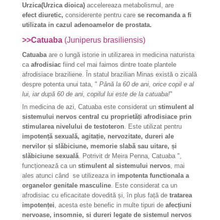
Urzica(Urzica dioica)
accelereaza metabolismul, are
efect diuretic,
considerente pentru care
se recomanda a fi
utilizata in cazul adenoamelor de prostata.
>>Catuaba
(Juniperus brasiliensis)
Catuaba
are o lungă istorie in utilizarea in medicina naturista
ca
afrodisiac
fiind cel mai faimos dintre toate plantele
afrodisiace braziliene. În statul brazilian Minas există o zicală
despre potenta unui tata, "
Până la 60 de ani, orice copil e al
lui, iar după 60 de ani, copilul lui este de la catuaba!
"
In medicina de azi, Catuaba este considerat un
stimulent al
sistemului nervos central cu proprietăți afrodisiace prin
stimularea nivelului de testoteron
. Este utilizat pentru
impotență sexuală, agitație, nervozitate, dureri ale
nervilor și slăbiciune, memorie slabă sau uitare, și
slăbiciune sexuală
. Potrivit dr Meira Penna, Catuaba ",
funcționează ca un
stimulent al sistemului nervos
, mai
ales atunci când se utilizeaza in
impotenta functionala a
organelor genitale masculine
. Este considerat ca un
afrodisiac cu eficacitate dovedită și, în plus față de
tratarea
impotenței
, acesta este benefic in multe tipuri de
afecțiuni
nervoase, insomnie, si dureri legate de sistemul nervos