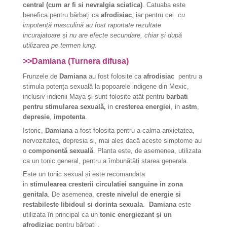
central (cum ar fi si nevralgia sciatica)
. Catuaba este
benefica pentru bărbați ca
afrodisiac
, iar pentru cei
cu
impotență masculină au fost raportate rezultate
incurajatoare
și
nu are efecte secundare, chiar și după
utilizarea pe termen lung.
>>Damiana (Turnera difusa)
Frunzele de
Damiana
au fost folosite ca
afrodisiac
pentru a
stimula potența sexuală la popoarele indigene din Mexic,
inclusiv indienii Maya și sunt folosite atât pentru
barbati
pentru stimularea sexuală,
in
cresterea energiei
, in
astm
,
depresie
,
impotenta
.
Istoric,
Damiana
a fost folosita pentru a calma anxietatea,
nervozitatea, depresia si, mai ales dacă aceste simptome au
o
componentă sexuală
. Planta este, de asemenea, utilizata
ca un tonic general, pentru a îmbunătăți starea generala.
Este un tonic sexual și este recomandata
in
stimulearea
cresterii circulatiei sanguine in zona
genitala
. De asemenea,
creste nivelul de energie si
restabileste libidoul si dorinta sexuala
.
Damiana
este
utilizata în principal ca un
tonic energiezant și un
afrodiziac
pentru bărbați .