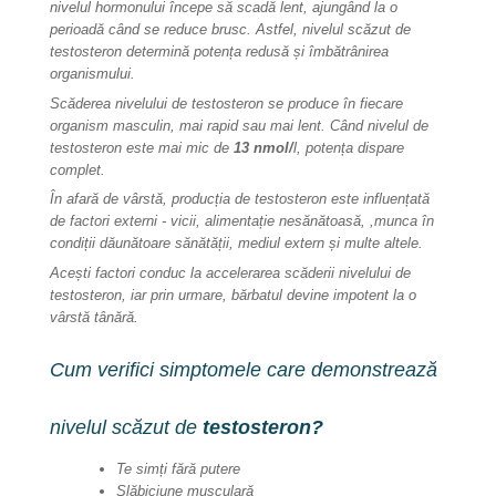
nivelul hormonului începe să scadă lent, ajungând la o
perioadă când se reduce brusc. Astfel, nivelul scăzut de
testosteron determină potența redusă și îmbătrânirea
organismului.
Scăderea nivelului de testosteron se produce în fiecare
organism masculin, mai rapid sau mai lent. Când nivelul de
testosteron este mai mic de
13 nmol/
l, potența dispare
complet.
În afară de vârstă, producția de testosteron este influențată
de factori externi - vicii, alimentație nesănătoasă, ,munca în
condiții dăunătoare sănătății, mediul extern și multe altele.
Acești factori conduc la accelerarea scăderii nivelului de
testosteron, iar prin urmare, bărbatul devine impotent la o
vârstă tânără.
Cum verifici simptomele care demonstrează
nivelul scăzut de
testosteron?
Te simți fără putere
Slăbiciune musculară