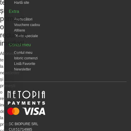
te
Hartă site
și
Extra
primești
Producători
Vouchere cadou
o
Afiliere
reducere
Oferte speciale
imediat!
Contul meu
Contul meu
Abonează-
Istoric comenzi
te
Listă Favorite
la
Newsletter
newsletter
și
primești
o
reducere
inca
de
la
prima
SC BIOPURE SRL
CUI:51714985
comandă.