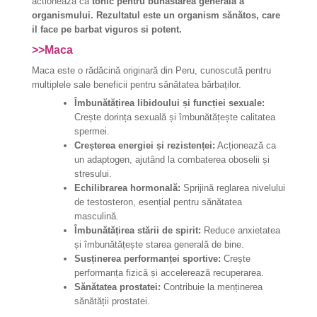
actioneaza ca
tonic pentru bunăstarea generală a
organismului.
Rezultatul este un organism sănătos, care
il face pe barbat viguros si potent.
>>Maca
Maca este o rădăcină originară din Peru, cunoscută pentru
multiplele sale beneficii pentru sănătatea bărbaților.
Îmbunătățirea libidoului și funcției sexuale:
Crește dorința sexuală și îmbunătățește calitatea
spermei.
Creșterea energiei și rezistenței:
Acționează ca
un adaptogen, ajutând la combaterea oboselii și
stresului.
Echilibrarea hormonală:
Sprijină reglarea nivelului
de testosteron, esențial pentru sănătatea
masculină.
Îmbunătățirea stării de spirit:
Reduce anxietatea
și îmbunătățește starea generală de bine.
Susținerea performanței sportive:
Crește
performanța fizică și accelerează recuperarea.
Sănătatea prostatei:
Contribuie la menținerea
sănătății prostatei.