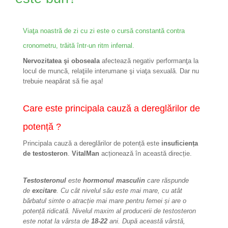
Viaţa noastră de zi cu zi este o cursă constantă contra
cronometru, trăită într-un ritm infernal.
Nervozitatea şi oboseala
afectează negativ performanţa la
locul de muncă, relaţiile interumane şi viaţa sexuală. Dar nu
trebuie neapărat să fie aşa!
Care este principala cauză a dereglărilor de
potență ?
Principala cauză a dereglărilor de potență este
insuficiența
de testosteron
.
VitalMan
acționează în această direcție.
Testosteronul
este
hormonul masculin
care răspunde
de
excitare
. Cu cât nivelul său este mai mare, cu atât
bărbatul simte o atracție mai mare pentru femei și are o
potență ridicată. Nivelul maxim al producerii de testosteron
este notat la vârsta de
18-22
ani. După această vârstă,