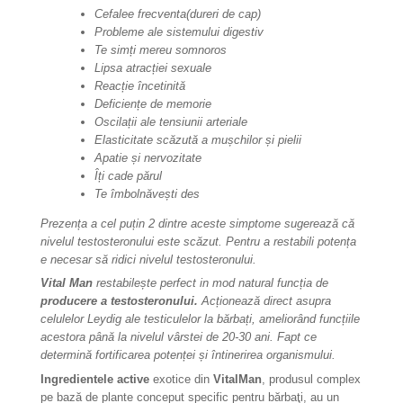
Cefalee frecventa(dureri de cap)
Probleme ale sistemului digestiv
Te simți mereu somnoros
Lipsa atracției sexuale
Reacție încetinită
Deficiențe de memorie
Oscilații ale tensiunii arteriale
Elasticitate scăzută a mușchilor și pielii
Apatie și nervozitate
Îți cade părul
Te îmbolnăvești des
Prezența a cel puțin 2 dintre aceste simptome sugerează că
nivelul testosteronului este scăzut. Pentru a restabili potența
e necesar să ridici nivelul testosteronului.
Vital Man
restabilește perfect in mod natural funcția de
producere a testosteronului.
Acționează direct asupra
celulelor Leydig ale testiculelor la bărbați, ameliorând funcțiile
acestora până la nivelul vârstei de 20-30 ani. Fapt ce
determină fortificarea potenței și întinerirea organismului.
Ingredientele active
exotice din
VitalMan
, produsul complex
pe bază de plante conceput specific pentru bărbaţi, au un