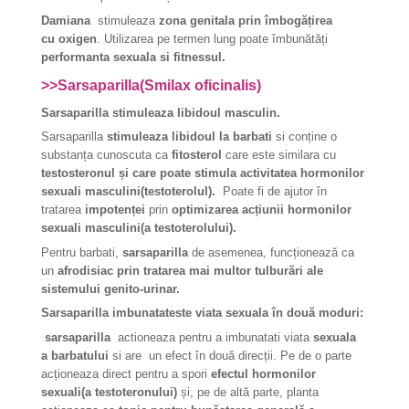
Damiana
stimuleaza
zona genitala prin îmbogățirea
cu oxigen
. Utilizarea pe termen lung poate îmbunătăți
performanta
sexuala si fitnessul
.
>>Sarsaparilla(Smilax oficinalis)
Sarsaparilla stimuleaza libidoul masculin.
Sarsaparilla
stimuleaza libidoul la barbati
si conține o
substanța cunoscuta ca
fitosterol
care este similara cu
testosteronul și care poate stimula activitatea hormonilor
sexuali masculini(testoterolul).
Poate fi de ajutor în
tratarea
impotenței
prin
optimizarea acțiunii hormonilor
sexuali masculini(a testoterolului).
Pentru barbati,
sarsaparilla
de asemenea, funcționează ca
un
afrodisiac prin tratarea mai multor tulburări ale
sistemului genito-urinar.
Sarsaparilla imbunatateste viata sexuala în două moduri:
sarsaparilla
actioneaza pentru a imbunatati viata
sexuala
a barbatului
si are un efect în două direcții.
Pe de o parte
acționeaza direct pentru a spori
efectul hormonilor
sexuali(a testoteronului)
și, pe de altă parte, planta