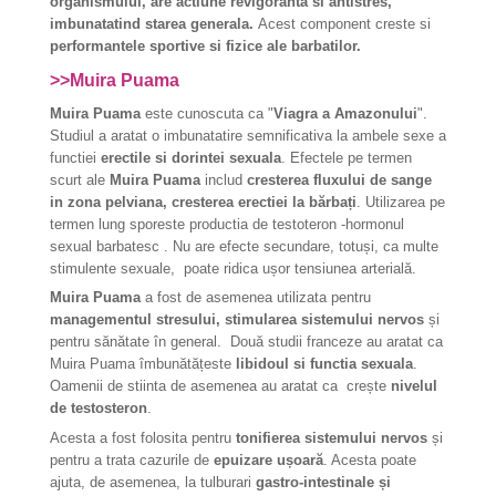
organismului, are actiune revigoranta si antistres,
imbunatatind starea generala.
Acest component creste
si
performantele sportive si fizice ale barbatilor.
>>Muira Puama
Muira Puama
este cunoscuta ca "
Viagra a Amazonului
".
Studiul a aratat o imbunatatire semnificativa la ambele sexe a
functiei
erectile si dorintei sexuala
. Efectele pe termen
scurt ale
Muira Puama
includ
cresterea fluxului de sange
in zona pelviana, cresterea erectiei la bărbați
. Utilizarea pe
termen lung sporeste productia de testoteron -hormonul
sexual barbatesc . Nu are efecte secundare, totuși, ca multe
stimulente sexuale, poate ridica ușor tensiunea arterială.
Muira Puama
a fost de asemenea utilizata pentru
managementul stresului, stimularea sistemului nervos
și
pentru sănătate în general. Două studii franceze au aratat ca
Muira Puama îmbunătățeste
libidoul si functia sexuala
.
Oamenii de stiinta de asemenea au aratat ca crește
nivelul
de testosteron
.
Acesta a fost folosita pentru
tonifierea sistemului nervos
și
pentru a trata cazurile de
epuizare ușoară
. Acesta poate
ajuta, de asemenea, la tulburari
gastro-intestinale și