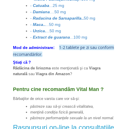
-
Catuaba
...25 mg
-
Damiana
....50 mg
-
Radacina de Sarsaparilla
..
50 mg
-
Maca
..
...50 mg
-
Urzica
.
...50 mg
-
Extract de guarana
...100 mg
1-2 tablete pe zi sau conform
Mod de administrare:
recomandărilor.
Ştiaţi că ?
Rădăcina de liriozma
este menţionată şi ca
Viagra
naturală
sau
Viagra din Amazon
?
Pentru cine recomandăm Vital Man ?
Bărbaţilor de orice varsta care vor să-şi:
păstreze sau să-şi crească vitalitatea,
menţină condiţia fizică generală,
păstreze performanţele sexuale la un nivel normal.
Raspunsuri on-line la consultatiile