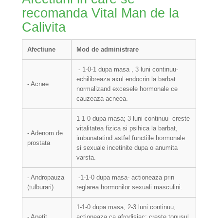
recomanda Vital Man de la
Calivita
Afectiune
Mod de administrare
- 1-0-1 dupa masa , 3 luni continuu
-
echilibreaza axul endocrin la barbat
- Acnee
normalizand excesele hormonale ce
cauzeaza acneea.
1-1-0 dupa masa; 3 luni continuu
- creste
vitalitatea fizica si psihica la barbat,
- Adenom de
imbunatatind astfel functiile hormonale
prostata
si sexuale incetinite dupa o anumita
varsta.
- Andropauza
-1-1-0 dupa masa
- actioneaza prin
(tulburari)
reglarea hormonilor sexuali masculini.
1-1-0 dupa masa, 2-3 luni continuu,
- Apetit
actioneaza ca afrodisiac; creste tonusul