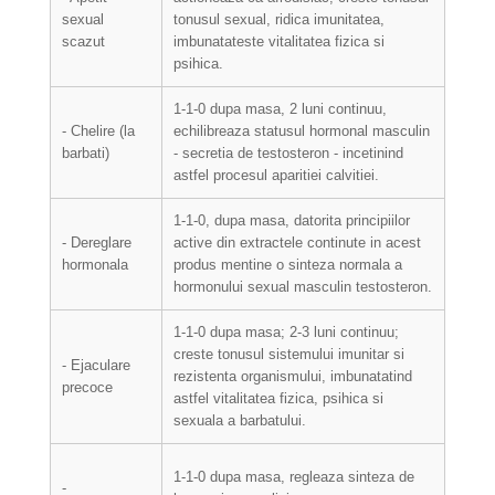
sexual
tonusul sexual, ridica imunitatea,
scazut
imbunatateste vitalitatea fizica si
psihica.
1-1-0 dupa masa, 2 luni continuu,
- Chelire (la
echilibreaza statusul hormonal masculin
barbati)
- secretia de testosteron - incetinind
astfel procesul aparitiei calvitiei.
1-1-0, dupa masa, datorita principiilor
- Dereglare
active din extractele continute in acest
hormonala
produs mentine o sinteza normala a
hormonului sexual masculin testosteron.
1-1-0 dupa masa; 2-3 luni continuu;
creste tonusul sistemului imunitar si
- Ejaculare
rezistenta organismului, imbunatatind
precoce
astfel vitalitatea fizica, psihica si
sexuala a barbatului.
1-1-0 dupa masa, regleaza sinteza de
-