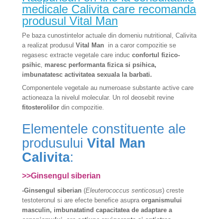
medicale Calivita care recomanda
produsul Vital Man
Pe baza cunostintelor actuale din domeniu nutritional, Calivita
a realizat produsul
Vital Man
in a caror compozitie se
regasesc extracte vegetale care induc
confortul fizico-
psihic
,
maresc performanta fizica si psihica,
imbunatatesc activitatea sexuala la barbati.
Componentele vegetale au numeroase substante active care
actioneaza la nivelul molecular. Un rol deosebit revine
fitosterolilor
din compozitie.
Elementele constituente ale
produsului
Vital Man
Calivita
:
>>Ginsengul siberian
-Ginsengul siberian
(
Eleuterococcus senticosus
) creste
testoteronul si are
efecte benefice asupra
organismului
masculin, imbunatatind capacitatea de adaptare a