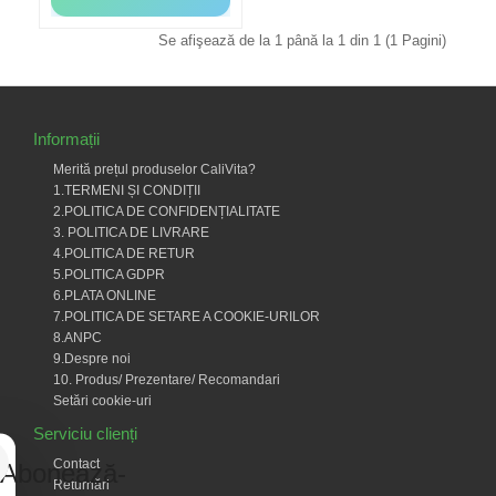
Se afişează de la 1 până la 1 din 1 (1 Pagini)
Informații
Merită prețul produselor CaliVita?
1.TERMENI ȘI CONDIȚII
2.POLITICA DE CONFIDENȚIALITATE
3. POLITICA DE LIVRARE
4.POLITICA DE RETUR
5.POLITICA GDPR
6.PLATA ONLINE
7.POLITICA DE SETARE A COOKIE-URILOR
8.ANPC
9.Despre noi
10. Produs/ Prezentare/ Recomandari
Setări cookie-uri
Serviciu clienți
Contact
Abonează-
Returnări