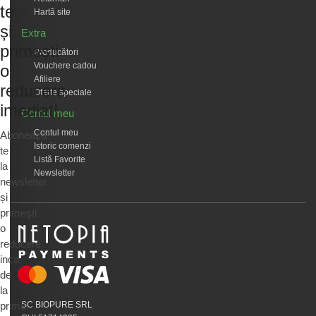
te
Hartă site
și
Extra
primești
Producători
Vouchere cadou
o
Afiliere
reducere
Oferte speciale
imediat!
Contul meu
Contul meu
Abonează-
Istoric comenzi
te
Listă Favorite
la
Newsletter
newsletter
și
primești
o
reducere
inca
de
la
prima
SC BIOPURE SRL