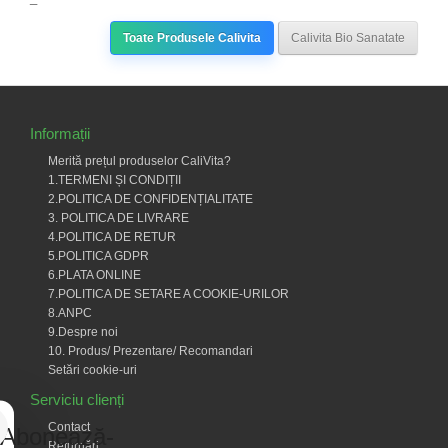
Toate Produsele Calivita
Calivita Bio Sanatate
Informații
Merită prețul produselor CaliVita?
1.TERMENI ȘI CONDIȚII
2.POLITICA DE CONFIDENȚIALITATE
3. POLITICA DE LIVRARE
4.POLITICA DE RETUR
5.POLITICA GDPR
6.PLATA ONLINE
7.POLITICA DE SETARE A COOKIE-URILOR
8.ANPC
9.Despre noi
10. Produs/ Prezentare/ Recomandari
Setări cookie-uri
Serviciu clienți
Contact
Abonează-
Returnări