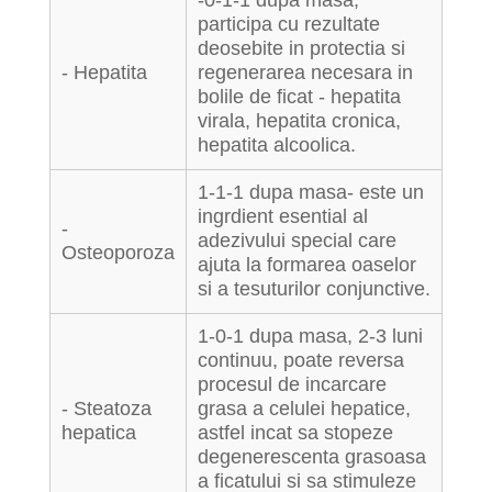
-0-1-1 dupa masa,
participa cu rezultate
deosebite in protectia si
- Hepatita
regenerarea necesara in
bolile de ficat - hepatita
virala, hepatita cronica,
hepatita alcoolica.
1-1-1 dupa masa- este un
ingrdient esential al
-
adezivului special care
Osteoporoza
ajuta la formarea oaselor
si a tesuturilor conjunctive.
1-0-1 dupa masa, 2-3 luni
continuu, poate reversa
procesul de incarcare
- Steatoza
grasa a celulei hepatice,
hepatica
astfel incat sa stopeze
degenerescenta grasoasa
a ficatului si sa stimuleze