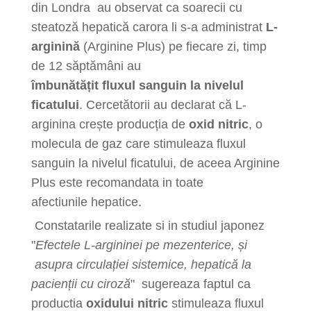
din Londra au observat ca soarecii cu
steatoză hepatică carora li s-a administrat
L-
arginină
(Arginine Plus) pe fiecare zi, timp
de 12 săptămâni au
îmbunătățit fluxul sanguin la nivelul
ficatului
. Cercetătorii au declarat că L-
arginina crește producția de
oxid nitric
, o
molecula de gaz care stimuleaza fluxul
sanguin la nivelul ficatului, de aceea Arginine
Plus este recomandata in toate
afectiunile hepatice.
Constatarile realizate si in studiul japonez
"
Efectele L-argininei pe mezenterice, și
asupra circulației sistemice, hepatică la
pacienții cu ciroză
" sugereaza faptul ca
productia
oxidului nitric
stimuleaza fluxul