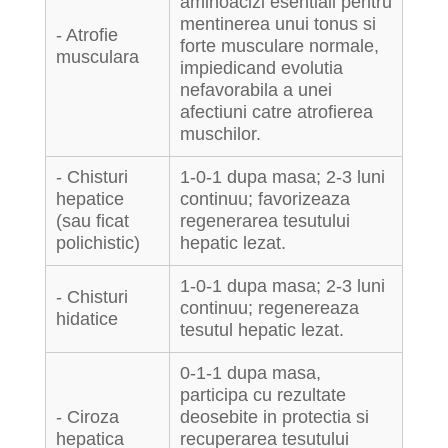
aminoacizi esentiali pentru
mentinerea unui tonus si
- Atrofie
forte musculare normale,
musculara
impiedicand evolutia
nefavorabila a unei
afectiuni catre atrofierea
muschilor.
- Chisturi
1-0-1 dupa masa; 2-3 luni
hepatice
continuu; favorizeaza
(sau ficat
regenerarea tesutului
polichistic)
hepatic lezat.
1-0-1 dupa masa; 2-3 luni
- Chisturi
continuu; regenereaza
hidatice
tesutul hepatic lezat.
0-1-1 dupa masa,
participa cu rezultate
- Ciroza
deosebite in protectia si
hepatica
recuperarea tesutului