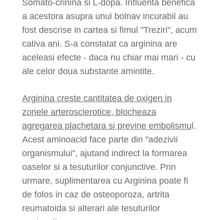
Somato-crinina si L-dopa. Influenta benefica
a acestora asupra unui bolnav incurabil au
fost descrise in cartea si fimul "Treziri", acum
cativa ani. S-a constatat ca arginina are
aceleasi efecte - daca nu chiar mai mari - cu
ale celor doua substante amintite.
Arginina creste cantitatea de oxigen in
zonele arterosclerotice
,
blocheaza
agregarea plachetara si previne embolismu
l.
Acest aminoacid face parte din "adezivii
organismului", ajutand indirect la formarea
oaselor si a tesuturilor conjunctive. Prin
urmare, suplimentarea cu Arginina poate fi
de folos in caz de osteoporoza, artrita
reumatoida si alterari ale tesuturilor