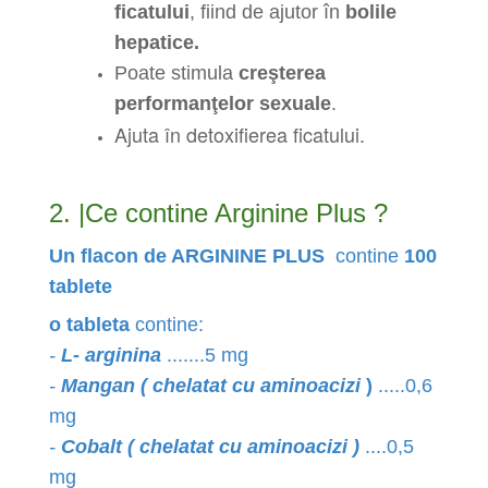
ficatului
, fiind de ajutor în
bolile
hepatice.
Poate stimula
creşterea
performanţelor sexuale
.
Ajuta în detoxifierea ficatului.
2. |Ce contine Arginine Plus ?
Un flacon de ARGININE PLUS
contine
100
tablete
o tableta
contine:
-
L- arginina
.......5 mg
-
Mangan ( chelatat cu aminoacizi
)
.....0,6
mg
-
Cobalt ( chelatat cu aminoacizi )
....0,5
mg