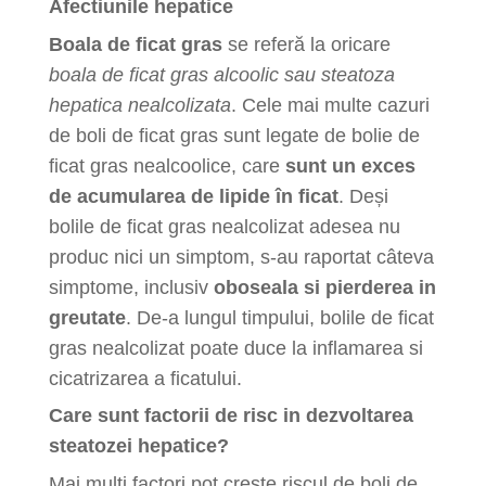
Afectiunile hepatice
Boala de ficat gras
se referă la oricare
boala
de ficat gras
alcoolic
sau steatoza
hepatica nealcolizata
. Cele mai multe cazuri
de boli de ficat gras sunt legate de bolie de
ficat gras nealcoolice, care
sunt un exces
de acumularea de lipide în ficat
. Deși
bolile de ficat gras nealcolizat
adesea
nu
produc nici un simptom, s-au raportat câteva
simptome, inclusiv
oboseala si pierderea in
greutate
. De-a lungul timpului, bolile de ficat
gras nealcolizat poate duce la inflamarea si
cicatrizarea a ficatului.
Care sunt factorii de risc in dezvoltarea
steatozei hepatice?
Mai mulți factori pot creste riscul de boli de