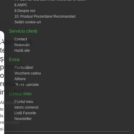
8.ANPC
9.Despre noi
10. Produs/ Prezentare/ Recomandari
Setări cookie-uri
Serviciu clienți
Contact
Abonează-
Returnări
te
Hartă site
și
Extra
primești
Producători
Vouchere cadou
o
Afiliere
reducere
Oferte speciale
imediat!
Contul meu
Contul meu
Abonează-
Istoric comenzi
te
Listă Favorite
la
Newsletter
newsletter
și