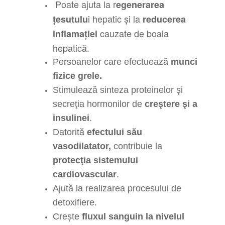
Poate ajuta la r
egenerarea
i hepatic și la
țesutulu
reducerea
cauzate de boala
inflamației
hepatică.
Persoanelor care efectuează
munci
fizice grele.
Stimulează sinteza proteinelor şi
secreţia hormonilor de
creştere şi a
insulinei
.
Datorită
efectului său
vasodilatator,
contribuie la
protecţia sistemului
cardiovascular
.
Ajută la realizarea procesului de
detoxifiere.
Crește
fluxul sanguin la nivelul