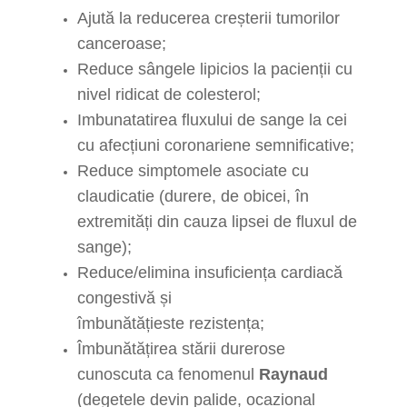
Ajută la reducerea creșterii tumorilor
canceroase;
Reduce sângele
lipicios
la pacienții cu
nivel ridicat de colesterol;
Imbunatatirea fluxului de sange la cei
cu afecțiuni coronariene semnificative;
Reduce simptomele asociate cu
claudicatie (durere, de obicei, în
extremități din cauza lipsei de fluxul de
sange);
Reduce/elimina insuficiența cardiacă
congestivă și
îmbunătățieste rezistența;
Îmbunătățirea stării durerose
cunoscuta ca fenomenul
Raynaud
(degetele devin palide, ocazional