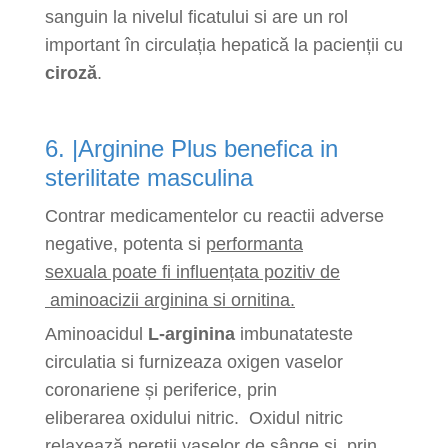
sanguin la nivelul ficatului si are un rol
important în circulația hepatică la pacienții cu
ciroză
.
6. |Arginine Plus benefica in
sterilitate masculina
Contrar medicamentelor cu reactii adverse
negative, potenta si
performanta
sexuala poate fi influențata pozitiv de
aminoacizii arginina si ornitina.
Aminoacidul
L-arginina
imbunatateste
circulatia si furnizeaza oxigen vaselor
coronariene și periferice, prin
eliberarea oxidului nitric. Oxidul nitric
relaxează pereții vaselor de sânge și, prin