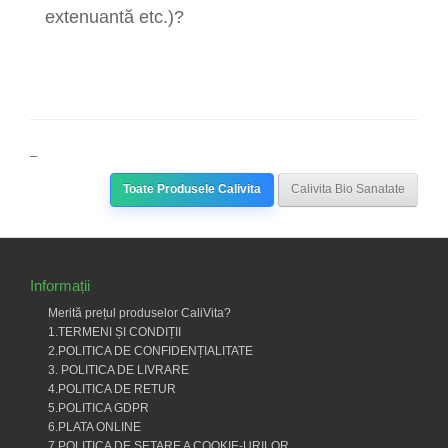
extenuantă etc.)?
_
Toate Produsele Calivita
Calivita Bio Sanatate
Informații
Merită prețul produselor CaliVita?
1.TERMENI ȘI CONDIȚII
2.POLITICA DE CONFIDENȚIALITATE
3. POLITICA DE LIVRARE
4.POLITICA DE RETUR
5.POLITICA GDPR
6.PLATA ONLINE
7.POLITICA DE SETARE A COOKIE-URILOR