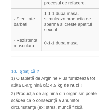
procesul de refacere.
1-1-1 dupa masa,
- Sterilitate
stimuleaza productia de
barbati
sperma si creste apetitul
sexual.
- Rezistenta
0-1-1 dupa masa
musculara
10. |Ştiaţi că ?
1) O tabletă de Arginine Plus furnizează tot
atâta L-arginină cât
4,5 kg de nuci
!
2) Producţia de arginină din organism poate
scădea ca o consecinţă a anumitor
circumstanţe (ex: stres, muncă fizică