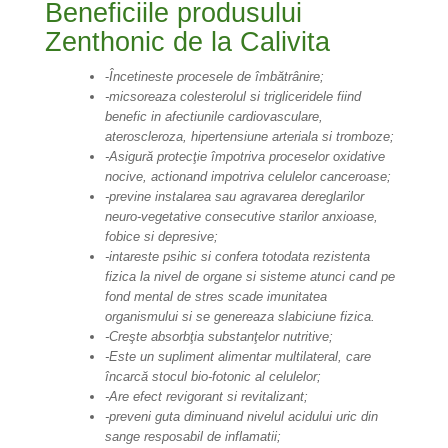
Beneficiile produsului
Zenthonic de la Calivita
-
Încetineste procesele de îmbătrânire;
-micsoreaza colesterolul si trigliceridele fiind
benefic in afectiunile cardiovasculare,
ateroscleroza, hipertensiune arteriala si tromboze;
-Asigură protecţie împotriva proceselor oxidative
nocive, actionand impotriva celulelor canceroase;
-previne instalarea sau agravarea dereglarilor
neuro-vegetative consecutive starilor anxioase,
fobice si depresive;
-intareste psihic si confera totodata rezistenta
fizica la nivel de organe si sisteme atunci cand pe
fond mental de stres scade imunitatea
organismului si se genereaza slabiciune fizica.
-Creşte absorbţia substanţelor nutritive;
-Este un supliment alimentar multilateral, care
încarcă stocul bio-fotonic al celulelor;
-Are efect revigorant si revitalizant;
-preveni guta diminuand nivelul acidului uric din
sange resposabil de inflamatii;