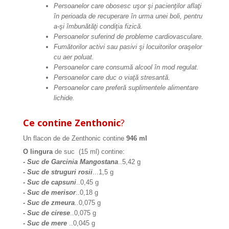
Persoanelor care obosesc uşor şi pacienţilor aflaţi
în perioada de recuperare în urma unei boli, pentru
a-şi îmbunătăţi condiţia fizică.
Persoanelor suferind de probleme cardiovasculare.
Fumătorilor activi sau pasivi şi locuitorilor oraşelor
cu aer poluat.
Persoanelor care consumă alcool în mod regulat.
Persoanelor care duc o viaţă stresantă.
Persoanelor care preferă suplimentele alimentare
lichide.
Ce contine Zenthonic
?
Un flacon de de Zenthonic contine
946 ml
O lingura
de suc (15 ml) contine:
-
Suc de Garcinia Mangostana
..5,42 g
-
Suc de struguri rosii
...1,5 g
-
Suc de capsuni
..0,45 g
-
Suc de merisor
..0,18 g
-
Suc de zmeura
..0,075 g
-
Suc de cirese
..0,075 g
-
Suc de mere
..0,045 g