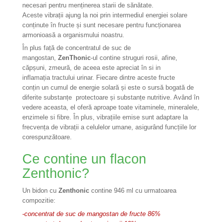
necesari pentru menținerea starii de sănătate.
Aceste vibrații ajung la noi prin intermediul energiei solare
conținute în fructe și sunt necesare pentru funcționarea
armonioasă a organismului noastru.
În plus față de concentratul de suc de
mangostan,
ZenThonic
-ul contine struguri rosii, afine,
căpșuni, zmeură, de aceea este apreciat în si in
inflamația tractului urinar. Fiecare dintre aceste fructe
conțin un cumul de energie solară și este o sursă bogată de
diferite substanțe protectoare și substanțe nutritive. Având în
vedere aceasta, el oferă aproape toate vitaminele, mineralele,
enzimele si fibre. În plus, vibrațiile emise sunt adaptare la
frecvența de vibrații a celulelor umane, asigurând funcțiile lor
corespunzătoare.
Ce contine un flacon
Zenthonic?
Un bidon cu
Zenthonic
contine 946 ml cu urmatoarea
compozitie:
-
concentrat de suc de mangostan de fructe 86%