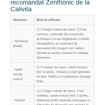
recomandat Zenthonic de la
Calivita
Afectiune
Mod de utilizare
2-1-0 linguri inainte de masa, 2-3 luni
continuu, xantonele din compozitie
actioneaza ca anti-degenerativ in bolile
- Alzheimer
neuropsihice, iar continutul de
(boala)
resveratrol din strugurii rosii reduce
daunele la nivelul creierului in maladia
Alzheimer.
2-1-0 inainte de masa, creste tonusul
- Apetit
fizic si psihic, creeaza o stare generala
sexual
de bine, fortifica si mobilizeaza intreaga
scazut
fiinta.
1-1-1 linguri inainte de masa, 2 luni
continuu; creste tonusul fizic si psihic,
- Astenie
inlaturand astfel oboseala musculara si
tulburarile de dispozitie des intalnite in