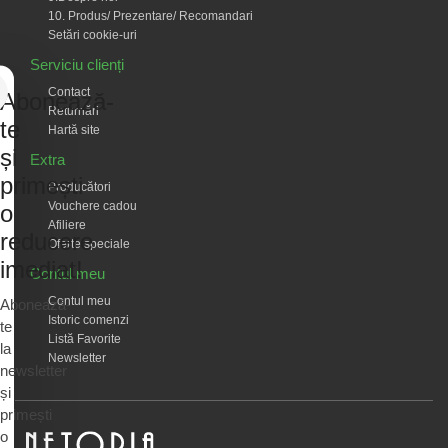
10. Produs/ Prezentare/ Recomandari
Setări cookie-uri
Serviciu clienți
Contact
Abonează-
Returnări
te
Hartă site
și
Extra
primești
Producători
Vouchere cadou
o
Afiliere
reducere
Oferte speciale
imediat!
Contul meu
Contul meu
Abonează-
Istoric comenzi
te
Listă Favorite
la
Newsletter
newsletter
și
primești
o