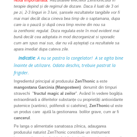
Nota importanata
: Rezultatele efectelor Zenthonicului in
terapie depind și de regimul de dozare. Daca il luati de 3 ori
pe zi, 2-3 linguri in 3 luni, șansele rezultatelor tangibile vor fi
mai mari decât daca cineva bea timp de o saptamana, dupa
care ia o pauză și după ceva timp revine din nou sa
ia zenthonic regulat. Doza regulata este în mod evident mai
bună decât cea adoptata in mod dezorganizat si sporadic
cum am spus mai sus, dar nu vă așteptați ca rezultatele sa
apara imediat dupa cateva zile.
Indicatie
: A nu se pastra la congelator! A se agita bine
înainte de utilizare. Odata deschis, trebuie pastrat la
frigider.
Ingredientul principal al produsului
ZenThonic
a este
mangostana Garcinia (Mangosteen)
denumit din timpuri
stravechi "
fructul magic al zeilor
". Având în vedere bogăția
extraordinară a diferitelor substanțe cu proprietăți antioxidante
puternice (xantinici, polifenoli si catehine),
ZenThonic
-ul este
un produs care ajută la gestionarea bolilor grave, cum ar fi
cancerul
.
Pe langa o alimentatie sanatoasa zilnica, adaugarea
produsului naturist ZenThonic constituie un instrument