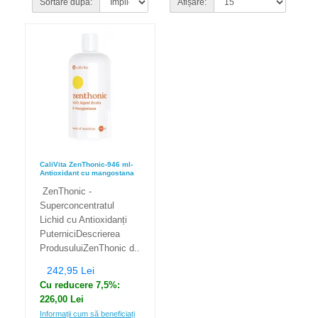
Sortare după:
Afișare:
CaliVita ZenThonic-946 ml-
Antioxidant cu mangostana
ZenThonic -
Superconcentratul
Lichid cu Antioxidanți
PuterniciDescrierea
ProdusuluiZenThonic d..
242,95 Lei
Cu reducere 7,5%:
226,00 Lei
Informații cum să beneficiați