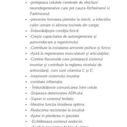
-protejeaza celulele cerebrale de afectiuni
neurodegenerative care pot cauza Alzheimerul si
Parkinsonul;
-prevenire formarea pietrelor la rinichi, a infectiilor
cailor urinare si elimina toxinele din sange;
-Îmbunătăţeşte condiţia fizică;
-Creşte capacitatea de autoregenerare şi
autovindecare a organismului;
-Contribuie la instalarea armoniei psihice şi fizice;
-Ajută la regenerarea musculaturii şi articulaţiilor;
-Contine flavonoide care protejează sistemul
imunitar şi contribuie la reglarea nivelului de
antioxidanţi, cum sunt vitamina C şi E;
-Intarireste sistemului imunitar.
-combate inflamația.
- Îmbunătățeste comunicarea între celule.
-Stopeaza deteriorarea ADN-ului.
-Suport in sistemul limfatic.
-Menține funcția tiroidiena optima.
-Reducerea rezistenței la insulină
-Ajutor in pierderea in greutate
-Echilibreaza sistemul endocrin.