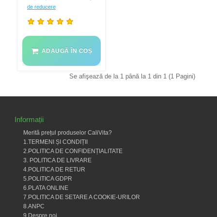
de reducere
ADAUGĂ ÎN COȘ
Se afişează de la 1 până la 1 din 1 (1 Pagini)
Informații
Merită prețul produselor CaliVita?
1.TERMENI ȘI CONDIȚII
2.POLITICA DE CONFIDENȚIALITATE
3. POLITICA DE LIVRARE
4.POLITICA DE RETUR
5.POLITICA GDPR
6.PLATA ONLINE
7.POLITICA DE SETARE A COOKIE-URILOR
8.ANPC
9.Despre noi