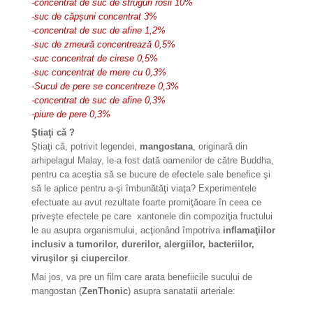
-concentrat de suc de struguri rosii 10%
-suc de căpșuni concentrat 3%​
-concentrat de suc de afine 1,2%
-suc de zmeură concentrează 0,5%
-suc concentrat de cirese 0,5%
-suc concentrat de mere cu 0,3%
-Sucul de pere se concentreze 0,3%
-concentrat de suc de afine 0,3%
-piure de pere 0,3%
Ştiaţi că ?
Ştiaţi că, potrivit legendei,
mangostana
, originară din
arhipelagul Malay, le-a fost dată oamenilor de către Buddha,
pentru ca aceştia să se bucure de efectele sale benefice şi
să le aplice pentru a-şi îmbunătăţi viaţa? Experimentele
efectuate au avut rezultate foarte promiţăoare în ceea ce
priveşte efectele pe care xantonele din compoziţia fructului
le au asupra organismului, acţionând împotriva
inflamaţiilor
inclusiv a tumorilor, durerilor, alergiilor, bacteriilor,
viruşilor şi ciupercilor
.
Mai jos, va pre un film care arata benefiicile sucului de
mangostan (
ZenThonic
) asupra sanatatii arteriale: