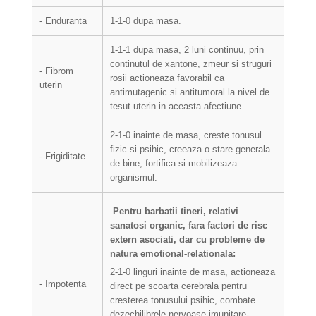
- Enduranta
1-1-0 dupa masa.
1-1-1 dupa masa, 2 luni continuu, prin
continutul de xantone, zmeur si struguri
- Fibrom
rosii actioneaza favorabil ca
uterin
antimutagenic si antitumoral la nivel de
tesut uterin in aceasta afectiune.
2-1-0 inainte de masa, creste tonusul
fizic si psihic, creeaza o stare generala
- Frigiditate
de bine, fortifica si mobilizeaza
organismul.
Pentru barbatii tineri, relativi
sanatosi organic, fara factori de risc
extern asociati, dar cu probleme de
natura emotional-relationala:
2-1-0
linguri inainte de masa, actioneaza
- Impotenta
direct pe scoarta cerebrala pentru
cresterea tonusului psihic, combate
dezechilibrele nervoase-imunitare-