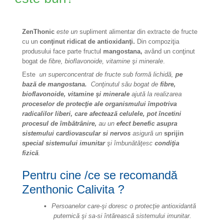
ZenThonic
este un
supliment alimentar din extracte de fructe
cu un
conţinut ridicat de antioxidanţi.
Din compoziţia
produsului face parte fructul
mangostana,
având un conţinut
bogat de
fibre, bioflavonoide, vitamine şi minerale
.
Este
un superconcentrat de fructe sub formă lichidă,
pe
bază de mangostana.
Conţinutul său bogat de
fibre,
bioflavonoide, vitamine şi minerale
ajută la realizarea
proceselor de protecţie ale organismului împotriva
radicalilor liberi, care afectează celulele, pot încetini
procesul de îmbătrânire,
au un
efect benefic asupra
sistemului cardiovascular si nervos
asigură un
sprijin
special sistemului imunitar
şi îmbunătăţesc
condiţia
fizică
.
Pentru cine /ce se recomandă
Zenthonic Calivita ?
Persoanelor care-şi doresc o protecţie antioxidantă
puternică şi sa-si întărească sistemului imunitar.