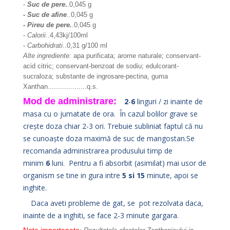
-
Suc de pere
.
.0,045 g
-
Suc de afine
..0,045 g
-
Pireu de pere.
.0,045 g
-
Calorii
..4,43kj/100ml
-
Carbohidrati
..0,31 g/100 ml
Alte ingrediente
: apa purificata; arome naturale; conservant-
acid citric; conservant-benzoat de sodiu; edulcorant-
sucraloza; substante de ingrosare-pectina, guma
Xanthan...................q.s.
Mod de administrare:
2
-
6
linguri / zi inainte de
masa cu o jumatate de ora. În cazul bolilor grave se
crește doza chiar 2-3 ori. Trebuie subliniat faptul că nu
se cunoaște doza maximă de suc de ​​mangostan.Se
recomanda administrarea produsului timp de
minim
6
luni. Pentru a fi absorbit (asimilat) mai usor de
organism se tine in gura intre
5 si 15
minute, apoi se
inghite.
Daca aveti probleme de gat, se pot rezolvata daca,
inainte de a inghiti, se face 2-3 minute gargara.