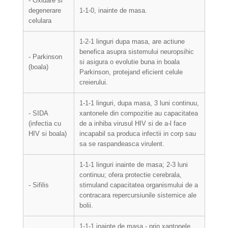
- Oxidare si
degenerare
1-1-0, inainte de masa.
celulara
1-2-1 linguri dupa masa, are actiune
benefica asupra sistemului neuropsihic
- Parkinson
si asigura o evolutie buna in boala
(boala)
Parkinson, protejand eficient celule
creierului.
1-1-1 linguri, dupa masa, 3 luni continuu,
- SIDA
xantonele din compozitie au capacitatea
(infectia cu
de a inhiba virusul HIV si de a-l face
HIV si boala)
incapabil sa produca infectii in corp sau
sa se raspandeasca virulent.
1-1-1 linguri inainte de masa; 2-3 luni
continuu; ofera protectie cerebrala,
- Sifilis
stimuland capacitatea organismului de a
contracara repercursiunile sistemice ale
bolii.
1-1-1 inainte de masa - prin xantonele