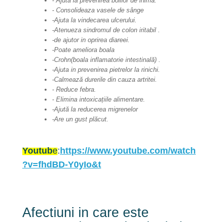
- Ajută la prevenirea bolilor de inima.
- Consolideaza vasele de sânge
-Ajuta la vindecarea ulcerului.
-Atenueza sindromul de colon iritabil .
-de ajutor in oprirea diareei.
-Poate ameliora boala
-Crohn(boala inflamatorie intestinală) .
-Ajuta in prevenirea pietrelor la rinichi.
-Calmează durerile din cauza artritei.
- Reduce febra.
- Elimina intoxicațiile alimentare.
-Ajută la reducerea migrenelor
-Are un gust plăcut.
Youtub
e
:
https://www.youtube.com/watch
?v=fhdBD-Y0yIo&t
Afectiuni in care este