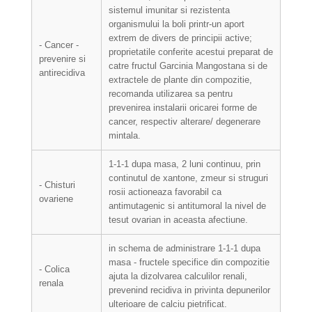
sistemul imunitar si rezistenta
organismului la boli printr-un aport
extrem de divers de principii active;
- Cancer -
proprietatile conferite acestui preparat de
prevenire si
catre fructul Garcinia Mangostana si de
antirecidiva
extractele de plante din compozitie,
recomanda utilizarea sa pentru
prevenirea instalarii oricarei forme de
cancer, respectiv alterare/ degenerare
mintala.
1-1-1 dupa masa, 2 luni continuu, prin
continutul de xantone, zmeur si struguri
- Chisturi
rosii actioneaza favorabil ca
ovariene
antimutagenic si antitumoral la nivel de
tesut ovarian in aceasta afectiune.
in schema de administrare 1-1-1 dupa
masa - fructele specifice din compozitie
- Colica
ajuta la dizolvarea calculilor renali,
renala
prevenind recidiva in privinta depunerilor
ulterioare de calciu pietrificat.