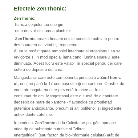
Efectele ZenThonic:
ZenThonic:
-furniza corpului tau energie
-este derivat din lumea plantelor.
ZenThonic
creaza fiecarei celule condițiile potrivite pentru
desfasurarea activitatii și regenerare.
Ajuta la recâștigarea armoniei interioare și organismul sa se
revigorze si in mod special iarna cand lumina soarelui este
diminuata. Acest lucru este valabil în special pentru cei care
sufera de depresia de iarna.
Mangosta
nul care este componenta principală a
ZenThonic-
ul,
conține până la 17 compuși diferiți de xanto
ne. O astfel de
cantitate bogata nu este prezentă în orice alt fruct
consumat
de om. Mangostanul este o sursă de o cantitate
deosebit de mare de xanto
ne - flavonoide cu proprietăți
puternice antioxidante, precum și alti
polifenoli și ingrediente
antioxidante cate
hine.
In produsul
ZenThonic
de la Calivita se pot găsi aproape
orice tip de substanțe nutritive și "vibrații
energetitice" (sau factori de bio-informație celulara) atât de