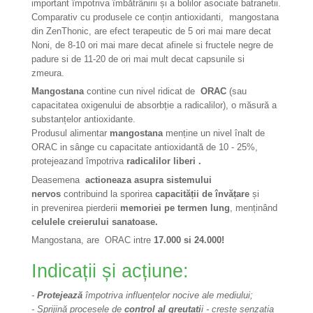
important împotriva îmbătrânirii și a bolilor asociate batranetii.
Comparativ cu produsele ce conțin antioxidanti, mangostana
din ZenThonic, are efect terapeutic de 5 ori mai mare decat
Noni, de 8-10 ori mai mare decat afinele si fructele negre de
padure si de 11-20 de ori mai mult decat capsunile si
zmeura.
Mangostana
contine cun nivel ridicat de
ORAC
(sau
capacitatea oxigenului de absorbție a radicalilor), o măsură a
substanțelor antioxidante.
Produsul alimentar
mangostana
menține un nivel înalt de
ORAC in sânge cu capacitate antioxidantă de 10 - 25%,
p
rotejeazand împotriva
radicalilor liberi .
Deasemena
actioneaza asupra sistemului
nervos
contribuind la sporirea
capacității de învățare
și
in prevenirea pierderii
memoriei pe termen lung
, menținând
celulele creierului sanatoase.
Mangostana, are ORAC intre
17.000 si 24.000!
Indicații și acțiune:
-
Protejează
împotriva influențelor nocive ale mediului;
- Sprijină procesele de
control al greutati
i - creste senzatia