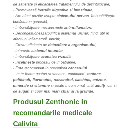
de satietate si eficacitatea tratamentului de dezintoxicare;
- Promovează funcțiile
digestive și intestinale
;
- Are efect pozitiv asupra
sistemului nervos
, îmbunătățește
bunăstarea generală;
- Îmbunătățește mecanismele
anti-inflamatorii
;
- Decongestioneaza/purifica
sistemul urinar
, fiind. util în
afectiuni inflamatorii, rinichi;
- Crește eficiența de
detoxifiere a organismului
;
- Intareste
sistemul imunitar
;
- Îmbunătățește
acuitatea vizuală
;
- I
ncetineste
procesul de imbatranire;
- Este recomandat în prevenirea
cancerului
.
-
este foarte gustos si sanatos, continand
xantone,
polifenoli, flavonoide, resveratrol, catehine, enizme,
minerale si vitamine
si poate fi consumat atât
adulți
cat si
de
sugari
si copii
mai mari chiar si la gravide
.
Produsul Zenthonic in
recomandarile medicale
Calivita