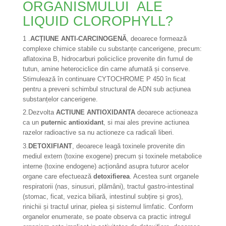
ORGANISMULUI ALE
LIQUID CLOROPHYLL?
1 .
ACȚIUNE ANTI-CARCINOGENĂ
, deoarece formează
complexe chimice stabile cu substanțe cancerigene, precum:
aflatoxina B, hidrocarburi policiclice provenite din fumul de
tutun, amine heterociclice din carne afumată și conserve.
Stimulează în continuare CYTOCHROME P 450 în ficat
pentru a preveni schimbul structural de ADN sub acțiunea
substanțelor cancerigene.
2.Dezvolta
ACTIUNE ANTIOXIDANTA
deoarece actioneaza
ca un
puternic antioxidant
, si mai ales previne actiunea
razelor radioactive sa nu actioneze ca radicali liberi.
3.
DETOXIFIANT
, deoarece leagă toxinele provenite din
mediul extern (toxine exogene) precum și toxinele metabolice
interne (toxine endogene) acționând asupra tuturor acelor
organe care efectuează
detoxifierea
. Acestea sunt organele
respiratorii (nas, sinusuri, plămâni), tractul gastro-intestinal
(stomac, ficat, vezica biliară, intestinul subțire și gros),
rinichii și tractul urinar, pielea și sistemul limfatic. Conform
organelor enumerate, se poate observa ca practic intregul