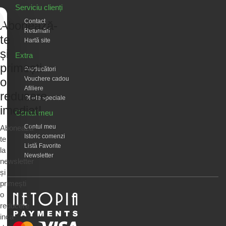
Serviciu clienți
Contact
Abonează-
Returnări
te
Hartă site
și
Extra
primești
Producători
Vouchere cadou
o
Afiliere
reducere
Oferte speciale
imediat!
Contul meu
Contul meu
Abonează-
Istoric comenzi
te
Listă Favorite
la
Newsletter
newsletter
și
primești
o
reducere
inca