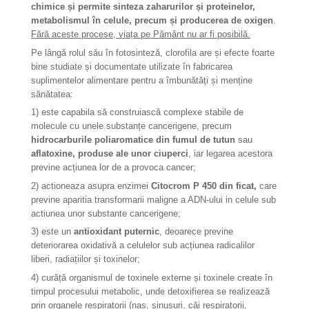
chimice și permite sinteza zaharurilor și proteinelor,
metabolismul în celule, precum și producerea de oxigen
.
Fără aceste procese, viața pe Pământ nu ar fi posibilă.
Pe lângă rolul său în fotosinteză, clorofila are și efecte foarte
bine studiate și documentate utilizate în fabricarea
suplimentelor alimentare pentru a îmbunătăți și menține
sănătatea:
1) este capabila să construiască complexe stabile de
molecule cu unele substanțe cancerigene, precum
hidrocarburile poliaromatice din fumul de tutun
sau
aflatoxine, produse ale unor ciuperci
, iar legarea acestora
previne acțiunea lor de a provoca cancer;
2) actioneaza asupra enzimei
Citocrom P 450 din ficat,
care
previne aparitia transformarii maligne a ADN-ului in celule sub
actiunea unor substante cancerigene;
3) este un
antioxidant puternic
, deoarece previne
deteriorarea oxidativă a celulelor sub acțiunea radicalilor
liberi, radiațiilor și toxinelor;
4) curăță organismul de toxinele externe și toxinele create în
timpul procesului metabolic, unde detoxifierea se realizează
prin organele respiratorii (nas, sinusuri, căi respiratorii,