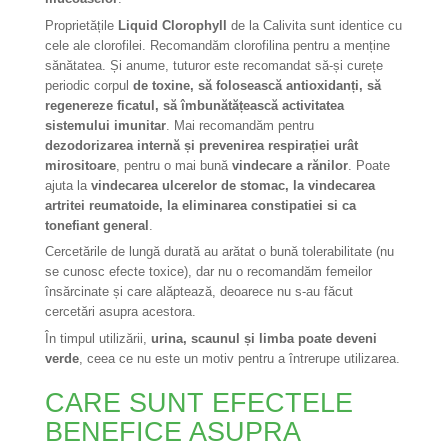
Proprietățile
Liquid Clorophyll
de la Calivita sunt identice cu
cele ale clorofilei. Recomandăm clorofilina pentru a menține
sănătatea. Și anume, tuturor este recomandat să-și curețe
periodic corpul
de toxine, să folosească antioxidanți, să
regenereze ficatul, să îmbunătățească activitatea
sistemului imunitar
. Mai recomandăm pentru
dezodorizarea internă și prevenirea respirației urât
mirositoare
, pentru o mai bună
vindecare a rănilor
. Poate
ajuta la
vindecarea ulcerelor de stomac, la vindecarea
artritei reumatoide, la eliminarea constipatiei si ca
tonefiant general
.
Cercetările de lungă durată au arătat o bună tolerabilitate (nu
se cunosc efecte toxice), dar nu o recomandăm femeilor
însărcinate și care alăptează, deoarece nu s-au făcut
cercetări asupra acestora.
În timpul utilizării,
urina, scaunul și limba poate deveni
verde
, ceea ce nu este un motiv pentru a întrerupe utilizarea.
CARE SUNT EFECTELE
BENEFICE ASUPRA