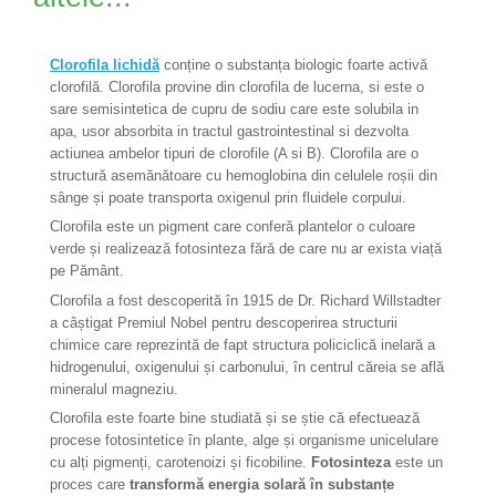
Clorofila lichidă
conține o substanța biologic foarte activă
clorofilă. Clorofila provine din clorofila de lucerna, si este o
sare semisintetica de cupru de sodiu care este solubila in
apa, usor absorbita in tractul gastrointestinal si dezvolta
actiunea ambelor tipuri de clorofile (A si B). Clorofila are o
structură asemănătoare cu hemoglobina din celulele roșii din
sânge și poate transporta oxigenul prin fluidele corpului.
Clorofila este un pigment care conferă plantelor o culoare
verde și realizează fotosinteza fără de care nu ar exista viață
pe Pământ.
Clorofila a fost descoperită în 1915 de Dr. Richard Willstadter
a câștigat Premiul Nobel pentru descoperirea structurii
chimice care reprezintă de fapt structura policiclică inelară a
hidrogenului, oxigenului și carbonului, în centrul căreia se află
mineralul magneziu.
Clorofila este foarte bine studiată și se știe că efectuează
procese fotosintetice în plante, alge și organisme unicelulare
cu alți pigmenți, carotenoizi și ficobiline.
Fotosinteza
este un
proces care
transformă energia solară în substanțe